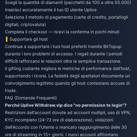
Scegli la quantità di diamanti (pacchetti da 100 a oltre 50.000)
Inserisci accuratamente il tuo ID utente Uplive
Seleziona il metodo di pagamento (carte di credito, portafogli
digitali, criptovaluta)
Completa il checkout — ricevi la conferma in pochi minuti
Supportare gli host
Continua a supportare i tuoi host preferiti tramite BitTopup
durante i loro problemi di accesso. I regali durante i periodi
difficili rafforzano le relazioni oltre la semplice transazione.
Il gifting costante migliora le metriche di performance dell'host,
supportando i ricorsi. La fedeltà degli spettatori documenta un
coinvolgimento legittimo quando gli host contestano accuse di
frode.
FAQ (Domande Frequenti)
Perché Uplive Withdraw.vip dice "no permission to login"?
Restrizioni dell'account dovute ad account multipli, uso di VPN,
KYC incompleto (24-72 ore di elaborazione), violazioni
dell'Accordo con l'Utente o mancato raggiungimento delle 30
ore di streaming in 15+ giorni. I nuovi account affrontano