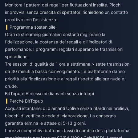
Monitora i pattern dei regali per fluttuazioni insolite. Picchi
improvvisi senza crescita di spettatori richiedono un contatto
proattivo con l'assistenza.
Programma sostenibile
Orari di streaming giornalieri costanti migliorano la
fidelizzazione, la costanza dei regali e gli indicatori di
performance. I programmi regolari superano le trasmissioni
sporadiche.
Tre sessioni di qualità da 1 ora a settimana > sette trasmissioni
da 30 minuti a basso coinvolgimento. Le piattaforme danno
priorità alla fidelizzazione e ai regali rispetto alle ore nude e
crude.
BitTopup: Accesso ai diamanti senza intoppi
Perché BitTopup
Acquisti istantanei di diamanti Uplive senza ritardi nei prelievi,
blocchi di verifica o code di elaborazione. La consegna
garantita elimina le attese di 5-13 giorni.
I prezzi competitivi battono i tassi di cambio della piattaforma,
specialmente per i server S2/S4 (100 uCoin/USD). I prezzi