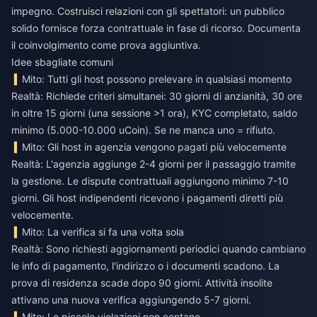
impegno. Costruisci relazioni con gli spettatori: un pubblico
solido fornisce forza contrattuale in fase di ricorso. Documenta
il coinvolgimento come prova aggiuntiva.
Idee sbagliate comuni
Mito: Tutti gli host possono prelevare in qualsiasi momento
Realtà: Richiede criteri simultanei: 30 giorni di anzianità, 30 ore
in oltre 15 giorni (una sessione >1 ora), KYC completato, saldo
minimo (5.000-10.000 uCoin). Se ne manca uno = rifiuto.
Mito: Gli host in agenzia vengono pagati più velocemente
Realtà: L'agenzia aggiunge 2-4 giorni per il passaggio tramite
la gestione. Le dispute contrattuali aggiungono minimo 7-10
giorni. Gli host indipendenti ricevono i pagamenti diretti più
velocemente.
Mito: La verifica si fa una volta sola
Realtà: Sono richiesti aggiornamenti periodici quando cambiano
le info di pagamento, l'indirizzo o i documenti scadono. La
prova di residenza scade dopo 90 giorni. Attività insolite
attivano una nuova verifica aggiungendo 5-7 giorni.
Mito: Le piccole violazioni non contano