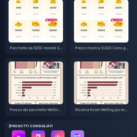
ugno 2026
Pacchetto da 6250 monete SU
Prezzi ricarica SUGO Coins giu
GO a 3,77 $ presso rivenditori:
gno 2026: i rivenditori sono da
ne vale la pena? (Giugno 2026)
vvero più convenienti dei cana
li ufficiali?
Prezzo del pacchetto WeSing
Ricarica Kcoin WeSing più eco
da 5597 Kcoin dopo l'aumento
nomica dopo l'aumento dei pre
del 5,5%: Analisi dettagliata del
zzi del 5,5% nel 2026: calcoli r
la v8.2 (2026)
eali, canali testati e verdetto
PRODOTTI CONSIGLIATI