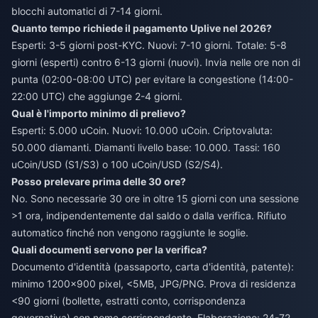
blocchi automatici di 7-14 giorni.
Quanto tempo richiede il pagamento Uplive nel 2026?
Esperti: 3-5 giorni post-KYC. Nuovi: 7-10 giorni. Totale: 5-8
giorni (esperti) contro 6-13 giorni (nuovi). Invia nelle ore non di
punta (02:00-08:00 UTC) per evitare la congestione (14:00-
22:00 UTC) che aggiunge 2-4 giorni.
Qual è l'importo minimo di prelievo?
Esperti: 5.000 uCoin. Nuovi: 10.000 uCoin. Criptovaluta:
50.000 diamanti. Diamanti livello base: 10.000. Tassi: 160
uCoin/USD (S1/S3) o 100 uCoin/USD (S2/S4).
Posso prelevare prima delle 30 ore?
No. Sono necessarie 30 ore in oltre 15 giorni con una sessione
>1 ora, indipendentemente dal saldo o dalla verifica. Rifiuto
automatico finché non vengono raggiunte le soglie.
Quali documenti servono per la verifica?
Documento d'identità (passaporto, carta d'identità, patente):
minimo 1200x900 pixel, <5MB, JPG/PNG. Prova di residenza
<90 giorni (bollette, estratti conto, corrispondenza
governativa) con nome corrispondente. Elaborazione: 24-72