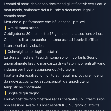
I cambi di nome richiedono documenti giustificativi: certificati di
matrimonio, ordinanze del tribunale o documenti legali di
cambio nome.
Metriche di performance che influenzano i prelievi
Ore di trasmissione
Obbligatorio: 30 ore in oltre 15 giorni con una sessione >1 ora.
Conta solo il tempo conforme: sono esclusi i periodi offline, le
interruzioni e le violazioni.
Coinvolgimento degli spettatori
La durata media e i tassi di ritorno sono importanti. Sessioni
anormalmente brevi o mancanza di visitatori ricorrenti attivano
indagini per frode, aggiungendo 7-10 giorni.
I pattern dei regali sono monitorati: regali improvvisi e ingenti
da nuovi account, regali concentrati da singoli utenti,
tempistiche coordinate.
Soglie di guadagno
I nuovi host devono mostrare regali costanti su più trasmissioni,
non sessioni isolate. Gli host esperti (60-90 giorni di attività
conforme) evitano analisi intensive, riducendo l'elaborazione a