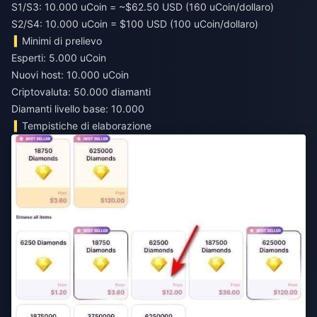
S1/S3: 10.000 uCoin = ~$62.50 USD (160 uCoin/dollaro)
S2/S4: 10.000 uCoin = $100 USD (100 uCoin/dollaro)
Minimi di prelievo
Esperti: 5.000 uCoin
Nuovi host: 10.000 uCoin
Criptovaluta: 50.000 diamanti
Diamanti livello base: 10.000
Tempistiche di elaborazione