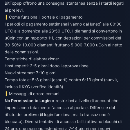
BitTopup offrono una consegna istantanea senza i ritardi legati
ai prelievi.
Come funziona il portale di pagamento
I periodi di pagamento settimanali vanno dal lunedì alle 00:00
UTC alla domenica alle 23:59 UTC. I diamanti si convertono in
uCoin con un rapporto 1:1, con detrazioni per commissioni del
30-50%: 10.000 diamanti fruttano 5.000-7.000 uCoin al netto
delle commissioni.
Tempistiche di elaborazione:
Host esperti: 3-5 giorni dopo l'approvazione
Nuovi streamer: 7-10 giorni
Tempo totale: 5-8 giorni (esperti) contro 6-13 giorni (nuovi),
incluso il KYC (verifica identità)
Messaggi di errore comuni
No Permission to Login
= restrizioni a livello di account che
impediscono totalmente l'accesso al portale. Differisce dal
rifiuto del prelievo (il login funziona, ma la transazione è
bloccata). Diversi tentativi di accesso falliti attivano blocchi di
24 ore, che possono estendersi a 7-14 giorni per i nuovi