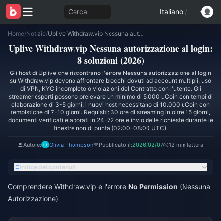
Cerca
Italiano
/
Home
/
Notizie
/
Uplive Withdraw.vip Nessuna autorizzazione al login: 8 soluzioni (2026)
Uplive Withdraw.vip Nessuna autorizzazione al login:
8 soluzioni (2026)
Gli host di Uplive che riscontrano l'errore Nessuna autorizzazione al login
su Withdraw.vip devono affrontare blocchi dovuti ad account multipli, uso
di VPN, KYC incompleto o violazioni del Contratto con l'utente. Gli
streamer esperti possono prelevare un minimo di 5.000 uCoin con tempi di
elaborazione di 3-5 giorni; i nuovi host necessitano di 10.000 uCoin con
tempistiche di 7-10 giorni. Requisiti: 30 ore di streaming in oltre 15 giorni,
documenti verificati elaborati in 24-72 ore e invio delle richieste durante le
finestre non di punta (02:00-08:00 UTC).
Autore:
Olivia Thompson
Pubblicato il:
2026/02/07
12 min lettura
Indice dei contenuti
Comprendere Withdraw.vip e l'errore
No Permission
(Nessuna
Autorizzazione)