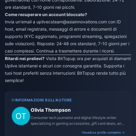
ore standard, 7-10 giorni nei picchi.
Come recuperare un account bloccato?
Invia un'email a
uplivecsteam@asiainnovations.com
con ID
host, email registrata, messaggi di errore e documenti di
supporto (KYC aggiornato, programmi streaming, spiegazioni
sulle violazioni). Risposte: 24-48 ore standard, 7-10 giorni per i
casi complessi. Continua a trasmettere durante i ricorsi.
Ritardi nei prelievi?
Visita BitTopup ora per acquisti di diamanti
Uplive istantanei e sicuri con consegna garantita. Supporta i
tuoi host preferiti senza interruzioni: BitTopup rende tutto più
semplice!
INFORMAZIONI SULL'AUTORE
Olivia Thompson
Consumer tech journalist and digital lifestyle writer
specializing in gaming accessories, gift card deals, and
platform reviews.
Visualizza profilo completo →