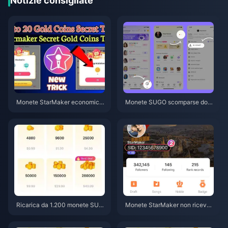
Notizie consigliate
Monete StarMaker economich
Monete SUGO scomparse dop
e per le audizioni di Supernova
o la ricarica? Risolvi il problem
X 2026 (Sconto del 12-23%)
a ed evita i ban nel 2026
Ricarica da 1.200 monete SUG
Monete StarMaker non ricevut
O a 0,75 $ prezzo rivenditore
e dopo il pagamento? Guida all
(Verifica prezzi giugno 2026)
a risoluzione e al recupero di gi