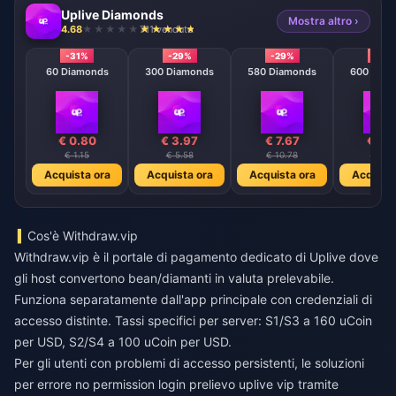
Uplive Diamonds
Mostra altro ›
4.68
711 venduto
-31%
-29%
-29%
-29
60 Diamonds
300 Diamonds
580 Diamonds
600 Diam
€ 0.80
€ 3.97
€ 7.67
€ 7.
€ 1.15
€ 5.58
€ 10.78
€ 11.1
Acquista ora
Acquista ora
Acquista ora
Acquista
Cos'è Withdraw.vip
Withdraw.vip è il portale di pagamento dedicato di Uplive dove
gli host convertono bean/diamanti in valuta prelevabile.
Funziona separatamente dall'app principale con credenziali di
accesso distinte. Tassi specifici per server: S1/S3 a 160 uCoin
per USD, S2/S4 a 100 uCoin per USD.
Per gli utenti con problemi di accesso persistenti, le soluzioni
per
errore no permission login prelievo uplive vip
tramite