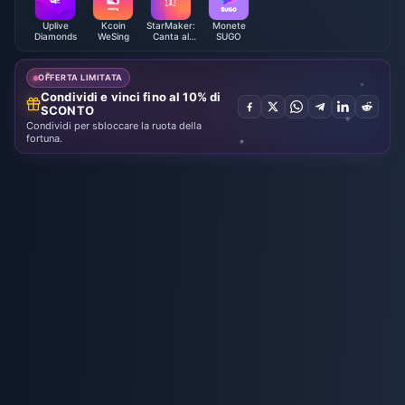
Uplive
Kcoin
StarMaker:
Monete
Diamonds
WeSing
Canta al
SUGO
Karaoke con
le Monete
OFFERTA LIMITATA
Condividi e vinci fino al 10% di
SCONTO
Condividi per sbloccare la ruota della
fortuna.