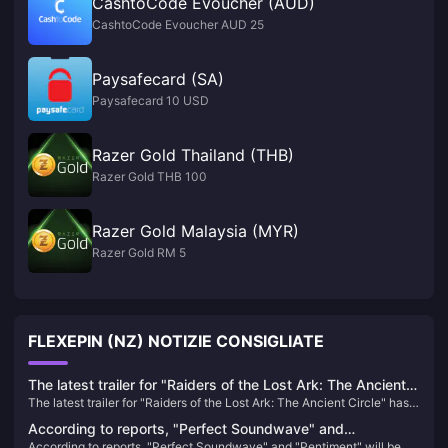
CashtoCode Evoucher (AUD)
CashtoCode Evoucher AUD 25
Paysafecard (SA)
Paysafecard 10 USD
Razer Gold Thailand (THB)
Razer Gold THB 100
Razer Gold Malaysia (MYR)
Razer Gold RM 5
FLEXEPIN (NZ) NOTIZIE CONSIGLIATE
The latest trailer for "Raiders of the Lost Ark: The Ancient
The latest trailer for "Raiders of the Lost Ark: The Ancient Circle" has
Circle" has been released and will be released within the
been released and will be released within the year
year
According to reports, "Perfect Soundwave" and
According to reports, "Perfect Soundwave" and "Pentiment" will be