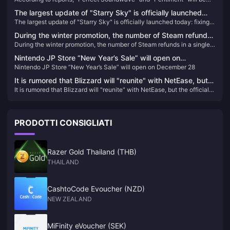
"Pentiment" will be the first games to log on to rival
the first games to log on to rival platforms.
platforms.
The largest update of "Starry Sky" is officially launched
The largest update of "Starry Sky" is officially launched today: fixing a
today: fixing a large number of issues and improving the
large number of issues and improving the game experience
game experience
During the winter promotion, the number of Steam refunds
During the winter promotion, the number of Steam refunds in a single
in a single day was nearly 500,000
day was nearly 500,000
Nintendo JP Store “New Year’s Sale” will open on
Nintendo JP Store “New Year’s Sale” will open on December 28
December 28
It is rumored that Blizzard will "reunite" with NetEase, but
It is rumored that Blizzard will "reunite" with NetEase, but the official
the official response said that there is no information to
response said that there is no information to share yet.
share yet.
PRODOTTI CONSIGLIATI
Razer Gold Thailand (THB)
THAILAND
CashtoCode Evoucher (NZD)
NEW ZEALAND
MiFinity eVoucher (SEK)