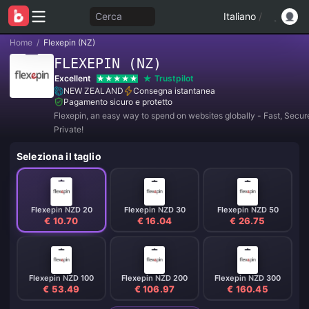
Cerca
Italiano
/
Home
/
Flexepin (NZ)
FLEXEPIN (NZ)
Excellent
Trustpilot
NEW ZEALAND
Consegna istantanea
Pagamento sicuro e protetto
Flexepin, an easy way to spend on websites globally - Fast, Secur
Private!
Seleziona il taglio
Flexepin NZD 20
Flexepin NZD 30
Flexepin NZD 50
€ 10.70
€ 16.04
€ 26.75
Flexepin NZD 100
Flexepin NZD 200
Flexepin NZD 300
€ 53.49
€ 106.97
€ 160.45