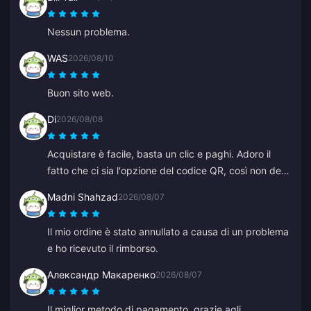
Nessun problema.
WAS
2026/08/10
Buon sito web.
Di
2026/08/08
Acquistare è facile, basta un clic e paghi. Adoro il
fatto che ci sia l'opzione del codice QR, così non devi
collegare la tua banca.
Madni Shahzad
2026/08/07
Il mio ordine è stato annullato a causa di un problema
e ho ricevuto il rimborso.
Александр Макаренко
2026/08/07
Il miglior metodo di pagamento, grazie agli