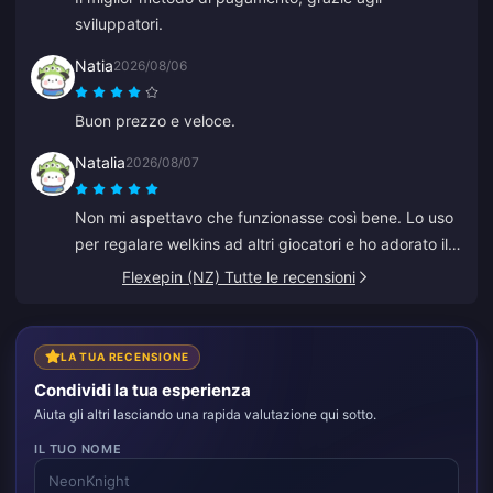
sviluppatori.
Natia
2026/08/06
Buon prezzo e veloce.
Natalia
2026/08/07
Non mi aspettavo che funzionasse così bene. Lo uso
per regalare welkins ad altri giocatori e ho adorato il
risultato. Anche il servizio clienti è rapido. Se vuoi
Flexepin (NZ) Tutte le recensioni
regalare qualcosa a qualcuno, questa è un'ottima
piattaforma.
LA TUA RECENSIONE
Condividi la tua esperienza
Aiuta gli altri lasciando una rapida valutazione qui sotto.
IL TUO NOME