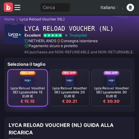
Cerca
Italiano
/
Home
/
Lyca Reload Voucher (NL)
LYCA RELOAD VOUCHER (NL)
Excellent
Trustpilot
NETHERLANDS
Consegna istantanea
Pagamento sicuro e protetto
All purchases are NON-REFUNDABLE and NON-RETURNABLE.
Seleziona il taglio
70% OFF
70% OFF
70% OFF
Lyca Reload Voucher
Lyca Reload Voucher
Lyca Reload Voucher
(IE) Lycamobile 15
(IE) Lycamobile 20
(IE) Lycamobile 30
EUR IE
EUR IE
EUR IE
€ 15.15
€ 20.21
€ 30.30
LYCA RELOAD VOUCHER (NL) GUIDA ALLA
RICARICA