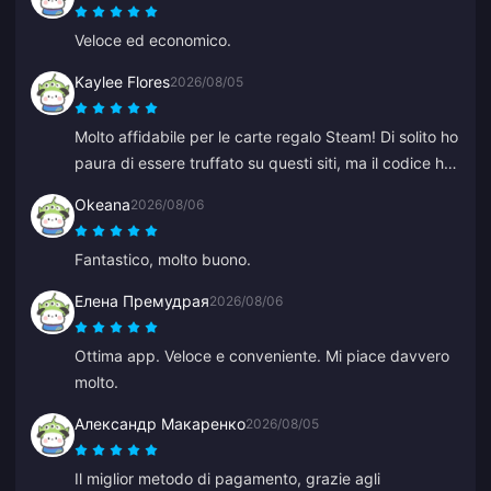
Veloce ed economico.
Kaylee Flores
2026/08/05
Molto affidabile per le carte regalo Steam! Di solito ho
paura di essere truffato su questi siti, ma il codice ha
funzionato perfettamente. Consigliato 10/10.
Okeana
2026/08/06
Fantastico, molto buono.
Елена Премудрая
2026/08/06
Ottima app. Veloce e conveniente. Mi piace davvero
molto.
Александр Макаренко
2026/08/05
Il miglior metodo di pagamento, grazie agli