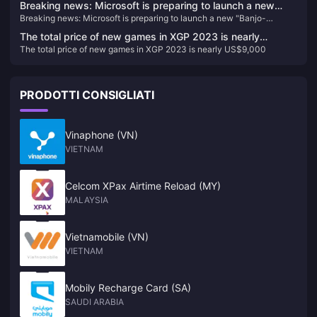
Breaking news: Microsoft is preparing to launch a new
Breaking news: Microsoft is preparing to launch a new "Banjo-
"Banjo-Kazooie Adventures" game
Kazooie Adventures" game
The total price of new games in XGP 2023 is nearly
The total price of new games in XGP 2023 is nearly US$9,000
US$9,000
PRODOTTI CONSIGLIATI
Vinaphone (VN)
VIETNAM
Celcom XPax Airtime Reload (MY)
MALAYSIA
Vietnamobile (VN)
VIETNAM
Mobily Recharge Card (SA)
SAUDI ARABIA