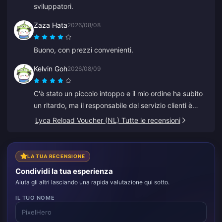
sviluppatori.
Zaza Hata
2026/08/08
Buono, con prezzi convenienti.
Kelvin Goh
2026/08/09
C'è stato un piccolo intoppo e il mio ordine ha subito
un ritardo, ma il responsabile del servizio clienti è
intervenuto e ha risolto il problema il prima possibile,
Lyca Reload Voucher (NL) Tutte le recensioni
mantenendo la promessa di risarcimento. Un risultato
soddisfacente, apprezzo l'impegno. Grazie!
LA TUA RECENSIONE
Condividi la tua esperienza
Aiuta gli altri lasciando una rapida valutazione qui sotto.
IL TUO NOME