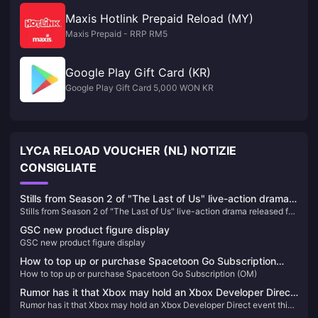
Maxis Hotlink Prepaid Reload (MY)
Maxis Prepaid - RRP RM5
Google Play Gift Card (KR)
Google Play Gift Card 5,000 WON KR
LYCA RELOAD VOUCHER (NL) NOTIZIE
CONSIGLIATE
Stills from Season 2 of "The Last of Us" live-action drama
Stills from Season 2 of "The Last of Us" live-action drama released for
released for the first time
the first time
GSC new product figure display
GSC new product figure display
How to top up or purchase Spacetoon Go Subscription
How to top up or purchase Spacetoon Go Subscription (OM)
(OM)
Rumor has it that Xbox may hold an Xbox Developer Direct
Rumor has it that Xbox may hold an Xbox Developer Direct event this
event this month
month