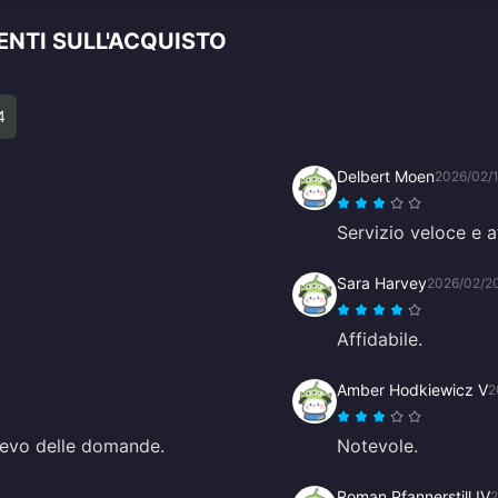
ENTI SULL'ACQUISTO
4
Delbert Moen
2026/02/
Servizio veloce e a
Sara Harvey
2026/02/2
Affidabile.
Amber Hodkiewicz V
2
avevo delle domande.
Notevole.
Roman Pfannerstill IV
2