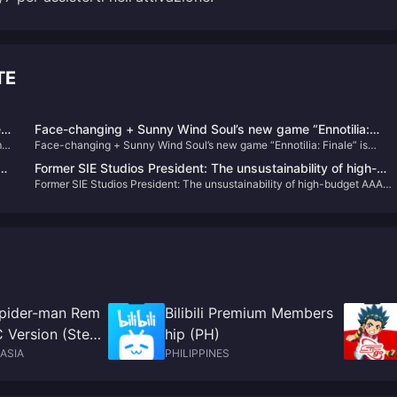
TE
e
Face-changing + Sunny Wind Soul’s new game “Ennotilia:
,
Face-changing + Sunny Wind Soul’s new game “Ennotilia: Finale” is
Finale” is scheduled to be released on June 21
scheduled to be released on June 21
s
Former SIE Studios President: The unsustainability of high-
Former SIE Studios President: The unsustainability of high-budget AAA
budget AAA games will be discussed more this year
games will be discussed more this year
Spider-man Rem
Bilibili Premium Members
 Version (Stea
hip (PH)
ASIA
PHILIPPINES