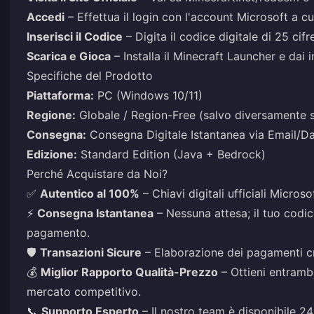
Accedi
– Effettua il login con l'account Microsoft a cui
Inserisci il Codice
– Digita il codice digitale di 25 cif
Scarica e Gioca
– Installa il Minecraft Launcher e dai i
Specifiche del Prodotto
Piattaforma:
PC (Windows 10/11)
Regione:
Globale / Region-Free (salvo diversamente s
Consegna:
Consegna Digitale Istantanea via Email/D
Edizione:
Standard Edition (Java + Bedrock)
Perché Acquistare da Noi?
✅
Autentico al 100%
– Chiavi digitali ufficiali Micros
⚡
Consegna Istantanea
– Nessuna attesa; il tuo codi
pagamento.
🛡️
Transazioni Sicure
– Elaborazione dei pagamenti cri
💰
Miglior Rapporto Qualità-Prezzo
– Ottieni entrambe
mercato competitivo.
📞
Supporto Esperto
– Il nostro team è disponibile 24/