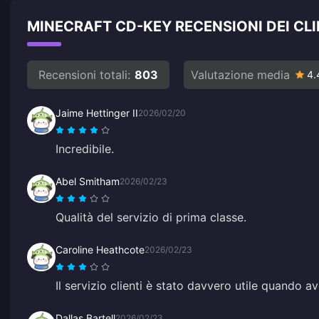
MINECRAFT CD-KEY RECENSIONI DEI CLI
Recensioni totali:
803
Valutazione media
4.
Jaime Hettinger II
2026/02/20
Incredibile.
Abel Smitham
2026/02/23
Qualità del servizio di prima classe.
Caroline Heathcote
2026/02/23
Il servizio clienti è stato davvero utile quando 
Dallas Bartell
2026/02/23