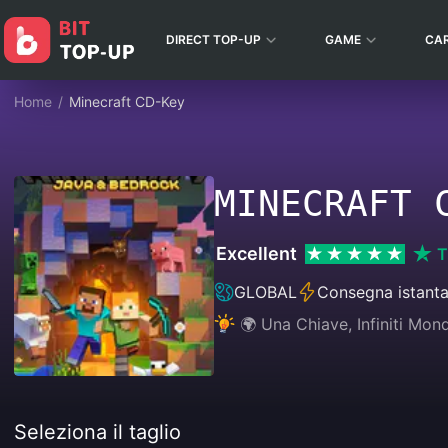
DIRECT TOP-UP
GAME
CA
Home
/
Minecraft CD-Key
MINECRAFT 
Excellent
T
GLOBAL
Consegna istant
🌍 Una Chiave, Infiniti Mon
Seleziona il taglio