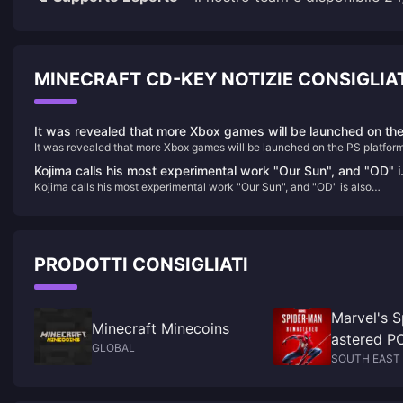
MINECRAFT CD-KEY NOTIZIE CONSIGLIA
It was revealed that more Xbox games will be launched on th
It was revealed that more Xbox games will be launched on the PS platform
PS platform, but Microsoft has no red line on this
but Microsoft has no red line on this
Kojima calls his most experimental work "Our Sun", and "OD" i
Kojima calls his most experimental work "Our Sun", and "OD" is also
also different.
different.
PRODOTTI CONSIGLIATI
Marvel's 
Minecraft Minecoins
astered PC
GLOBAL
m)
SOUTH EAST 