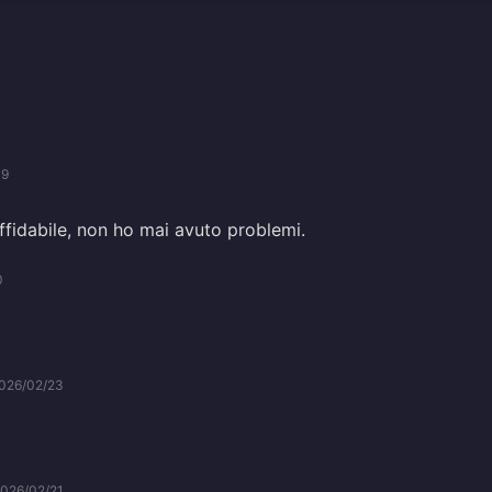
19
ffidabile, non ho mai avuto problemi.
0
026/02/23
026/02/21