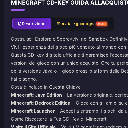
MINECRAFT CD-KEY GUIDA ALL'ACQUIST
Descrizione
Invita e guadagna
HOT
Costruisci, Esplora e Sopravvivi nel Sandbox Definiti
Vivi l'esperienza del gioco più venduto al mondo con
Questa CD-key digitale ufficiale ti garantisce l'acce
versioni del gioco con un unico acquisto. Che tu prefe
della versione Java o il gioco cross-platform della Be
hai bisogno.
Cosa è Incluso in Questa Chiave
Minecraft: Java Edition
– La versione originale, perfe
Minecraft: Bedrock Edition
– Gioca con gli amici su c
Minecraft Launcher
– Accedi a entrambi i giochi da 
Come Riscattare la Tua CD-Key di Minecraft
Visita il Sito Ufficiale
– Vai su
Minecraft.net/redeem
o 