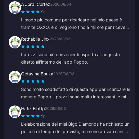
A Jordi Cortez
2026/08/04
Il modo più comune per ricaricare nel mio paese è
tramite OXXO, e ci vogliono fino a 48 ore per ricevere
i miei diamanti.
Rethabile Jinx
2026/08/06
I prezzi sono più convenienti rispetto all'acquisto
diretto all'interno dell'app Poppo.
Octavine Bouka
2026/08/03
Sono molto soddisfatto di questa app per ricaricare le
monete Poppo. I prezzi sono molto interessanti e mi
sento sicuro al momento dell'acquisto. La consiglio
Hafiz Blattp
2026/08/03
vivamente a tutti, grazie.
L'elaborazione dei miei Bigo Diamonds ha richiesto un
po' più di tempo del previsto, ma sono arrivati sani e
salvi. Sono soddisfatto.