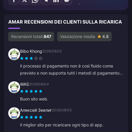
AMAR RECENSIONI DEI CLIENTI SULLA RICARICA
Recensioni totali:
847
Valutazione media
4.8
Bibo Khong
2026/08/02
Il processo di pagamento non è così fluido come
previsto e non supporta tutti i metodi di pagamento
che speravo. Il sito web a volte rallenta o si blocca
WAS
2026/08/04
durante la ricarica e il servizio clienti è lento a
rispondere. Inoltre, non è chiaro quando i pagamenti
Buon sito web.
vengano elaborati. Se questi problemi venissero
risolti, sarebbe molto più affidabile.
Алексей Зеелиг
2026/08/05
Il miglior sito per ricaricare ogni tipo di app.