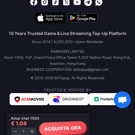
10 Years Trusted Game & Live Streaming Top-Up Platform
Since 2016 | 5,000,000+ Users Worldwide
KAMAGEN LIMITED
Room 1508, 15/F, Grand Plaza Office Tower II, 625 Nathan Road, Mong Kok,
Kowloon, Hong Kong
BUSINESS COOPERATION: ibittopup@gmail.com
© 2016-2026 BitTopup. All Rights Reserved.
TRUSTED & VERIFIED BY
Amar chat 1500
€ 1.08
ACQUISTA ORA