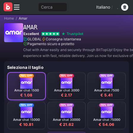
Cerca
Italiano
/
Home
/
Amar
AMAR
Excellent
Trustpilot
GLOBAL
Consegna istantanea
Pagamento sicuro e protetto
Chat with Amar easily and securely through BitTopUp! Enjoy the b
experience with fast, reliable delivery. Join us now for exclusive o
amazing discounts! ✨
Seleziona il taglio
70% OFF
70% OFF
70% OFF
Amar chat 1500
Amar chat 3000
Amar chat 7500
€ 1.08
€ 2.17
€ 5.41
70% OFF
70% OFF
70% OFF
Amar chat 15000
Amar chat 30000
Amar chat 75000
€ 10.81
€ 21.62
€ 54.06