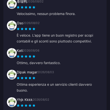
泰瑞鸭
2026/08/02
liscio. Tornerò sicuramente!
Velocissimo, nessun problema finora.
Oso
2026/08/02
È veloce. L'app tiene un buon registro per scopi
contabili e gli sconti sono piuttosto competitivi.
Kati
2026/08/06
Ottimo, davvero fantastico.
Dipak magar
2026/08/03
Ottima esperienza e un servizio clienti davvero
buono.
Yhjk Kkkk
2026/08/02