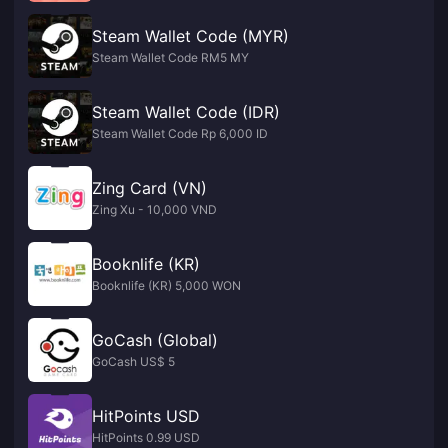
Steam Wallet Code (MYR)
Steam Wallet Code RM5 MY
Steam Wallet Code (IDR)
Steam Wallet Code Rp 6,000 ID
Zing Card (VN)
Zing Xu - 10,000 VND
Booknlife (KR)
Booknlife (KR) 5,000 WON
GoCash (Global)
GoCash US$ 5
HitPoints USD
HitPoints 0.99 USD