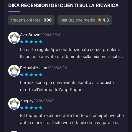
DIKA RECENSIONI DEI CLIENTI SULLA RICARICA
Recensioni totali:
996
Valutazione media
4.3
Ava Brown
2026/08/04
La carta regalo Apple ha funzionato senza problemi.
Il codice è arrivato direttamente sulla mia email subito
dopo il pagamento.
Rethabile Jinx
2026/08/03
I prezzi sono più convenienti rispetto all'acquisto
diretto all'interno dell'app Poppo.
zoopry
2026/08/05
BitTopup offre alcune delle tariffe più competitive che
abbia mai visto. Il sito web è facile da navigare e ci
sono molte opzioni di pagamento. Tutto è andato