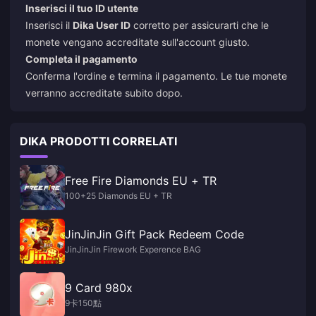
Inserisci il tuo ID utente
Inserisci il
Dika User ID
corretto per assicurarti che le
monete vengano accreditate sull'account giusto.
Completa il pagamento
Conferma l'ordine e termina il pagamento. Le tue monete
verranno accreditate subito dopo.
DIKA PRODOTTI CORRELATI
Free Fire Diamonds EU + TR
100+25 Diamonds EU + TR
JinJinJin Gift Pack Redeem Code
JinJinJin Firework Experence BAG
9 Card 980x
9卡150點