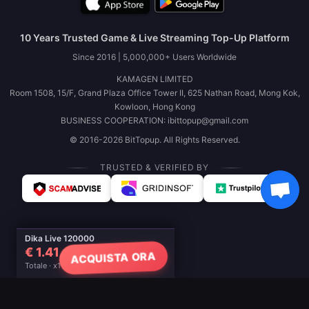
10 Years Trusted Game & Live Streaming Top-Up Platform
Since 2016 | 5,000,000+ Users Worldwide
KAMAGEN LIMITED
Room 1508, 15/F, Grand Plaza Office Tower II, 625 Nathan Road, Mong Kok,
Kowloon, Hong Kong
BUSINESS COOPERATION: ibittopup@gmail.com
© 2016-2026 BitTopup. All Rights Reserved.
TRUSTED & VERIFIED BY
Dika Live 120000
€ 1.41
ACQUISTA ORA
Totale · x1