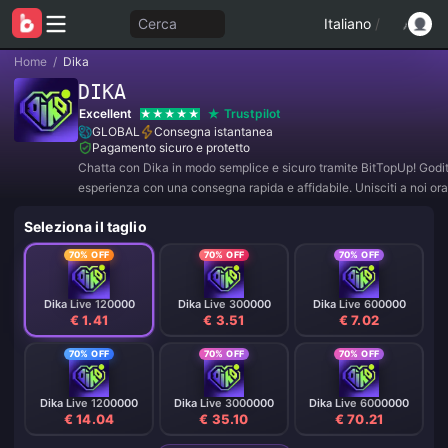
Cerca
Italiano
/
Home
/
Dika
DIKA
Excellent
Trustpilot
GLOBAL
Consegna istantanea
Pagamento sicuro e protetto
Chatta con Dika in modo semplice e sicuro tramite BitTopUp! Goditi
esperienza con una consegna rapida e affidabile. Unisciti a noi ora
esclusive e sconti incredibili! ✨
Seleziona il taglio
70% OFF
70% OFF
70% OFF
Dika Live 120000
Dika Live 300000
Dika Live 600000
€ 1.41
€ 3.51
€ 7.02
70% OFF
70% OFF
70% OFF
Dika Live 1200000
Dika Live 3000000
Dika Live 6000000
€ 14.04
€ 35.10
€ 70.21