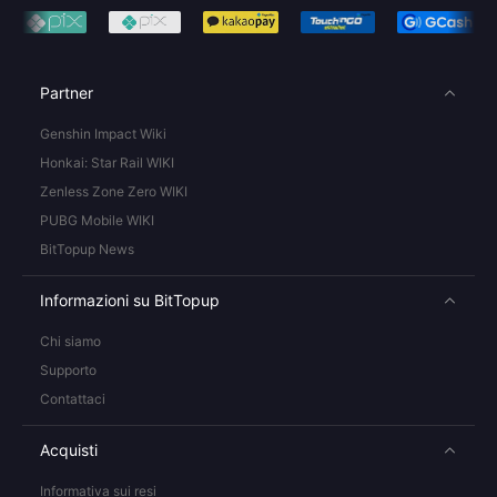
Partner
Genshin Impact Wiki
Honkai: Star Rail WIKI
Zenless Zone Zero WIKI
PUBG Mobile WIKI
BitTopup News
Informazioni su BitTopup
Chi siamo
Supporto
Contattaci
Acquisti
Informativa sui resi