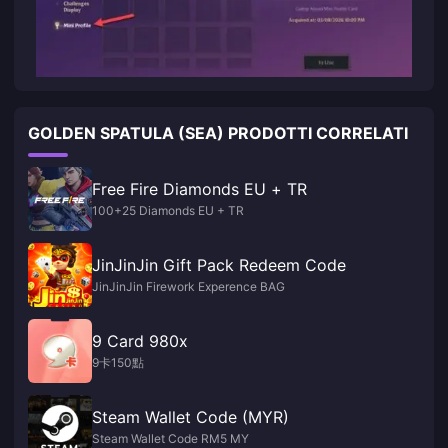
GOLDEN SPATULA (SEA) PRODOTTI CORRELATI
Free Fire Diamonds EU + TR
100+25 Diamonds EU + TR
JinJinJin Gift Pack Redeem Code
JinJinJin Firework Experence BAG
9 Card 980x
9卡150點
Steam Wallet Code (MYR)
Steam Wallet Code RM5 MY