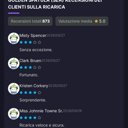
CLIENTI SULLA RICARICA
Recensioni totali:
873
Valutazione media
5.0
Misty Spencer
2026/06/27
Senza eccezione.
Clark Bruen
2026/06/27
Fortunato.
Kristen Corkery
2026/06/27
Sorprendente.
Miss Johnnie Towne Sr.
2026/06/28
Ricarica veloce e sicura.