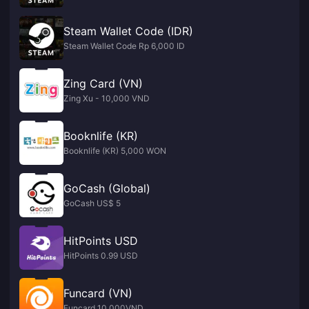
Steam Wallet Code (IDR)
Steam Wallet Code Rp 6,000 ID
Zing Card (VN)
Zing Xu - 10,000 VND
Booknlife (KR)
Booknlife (KR) 5,000 WON
GoCash (Global)
GoCash US$ 5
HitPoints USD
HitPoints 0.99 USD
Funcard (VN)
Funcard 10,000VND