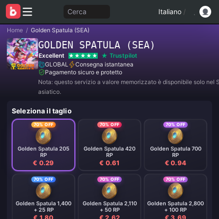
Cerca
Italiano
/
Home
/
Golden Spatula (SEA)
GOLDEN SPATULA (SEA)
Excellent
Trustpilot
GLOBAL
Consegna istantanea
Pagamento sicuro e protetto
Nota: questo servizio a valore memorizzato è disponibile solo nel 
asiatico.
Seleziona il taglio
70% OFF
70% OFF
70% OFF
Golden Spatula 205
Golden Spatula 420
Golden Spatula 700
RP
RP
RP
€ 0.29
€ 0.61
€ 0.94
70% OFF
70% OFF
70% OFF
Golden Spatula 1,400
Golden Spatula 2,110
Golden Spatula 2,800
+ 25 RP
+ 50 RP
+ 100 RP
€ 1.80
€ 2.62
€ 3.69