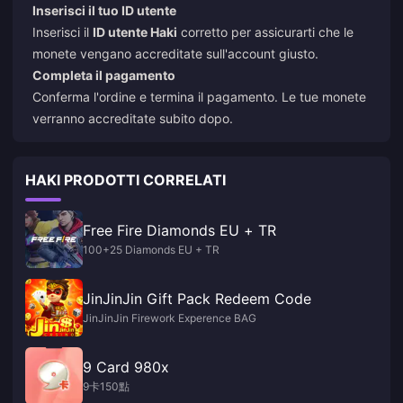
Inserisci il tuo ID utente
Inserisci il
ID utente Haki
corretto per assicurarti che le
monete vengano accreditate sull'account giusto.
Completa il pagamento
Conferma l'ordine e termina il pagamento. Le tue monete
verranno accreditate subito dopo.
HAKI PRODOTTI CORRELATI
Free Fire Diamonds EU + TR
100+25 Diamonds EU + TR
JinJinJin Gift Pack Redeem Code
JinJinJin Firework Experence BAG
9 Card 980x
9卡150點