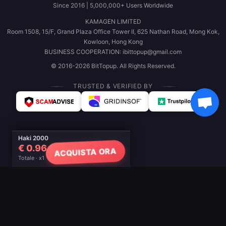
Since 2016 | 5,000,000+ Users Worldwide
KAMAGEN LIMITED
Room 1508, 15/F, Grand Plaza Office Tower II, 625 Nathan Road, Mong Kok,
Kowloon, Hong Kong
BUSINESS COOPERATION: ibittopup@gmail.com
© 2016-2026 BitTopup. All Rights Reserved.
TRUSTED & VERIFIED BY
Haki 2000
€ 0.96
ACQUISTA ORA
Totale · x1