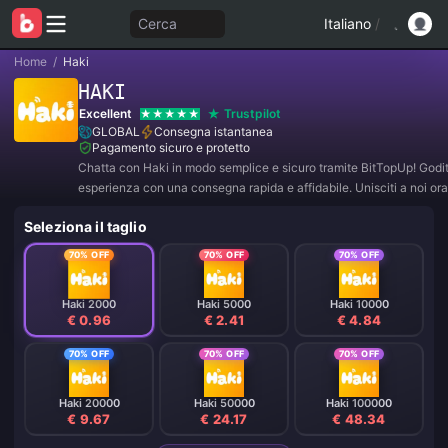
Cerca
Italiano
/
Home
/
Haki
HAKI
Excellent
Trustpilot
GLOBAL
Consegna istantanea
Pagamento sicuro e protetto
Chatta con Haki in modo semplice e sicuro tramite BitTopUp! Goditi
esperienza con una consegna rapida e affidabile. Unisciti a noi ora
esclusive e sconti incredibili! ✨
Seleziona il taglio
70% OFF
70% OFF
70% OFF
Haki 2000
Haki 5000
Haki 10000
€ 0.96
€ 2.41
€ 4.84
70% OFF
70% OFF
70% OFF
Haki 20000
Haki 50000
Haki 100000
€ 9.67
€ 24.17
€ 48.34