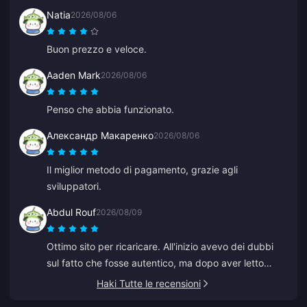
Natia
2026/08/06
Buon prezzo e veloce.
Aaden Mark
2026/08/06
Penso che abbia funzionato.
Александр Макаренко
2026/08/06
Il miglior metodo di pagamento, grazie agli
sviluppatori.
Abdul Rouf
2026/08/09
Ottimo sito per ricaricare. All'inizio avevo dei dubbi
sul fatto che fosse autentico, ma dopo aver letto
alcune recensioni ho acquistato un piccolo importo. È
Haki Tutte le recensioni
arrivato in meno di 2 minuti, quindi sono molto