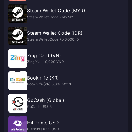
Steam Wallet Code (MYR)
Steam Wallet Code RM5 MY
Steam Wallet Code (IDR)
Steam Wallet Code Rp 6,000 ID
Zing Card (VN)
Zing Xu - 10,000 VND
Booknlife (KR)
Booknlife (KR) 5,000 WON
GoCash (Global)
GoCash US$ 5
HitPoints USD
HitPoints 0.99 USD