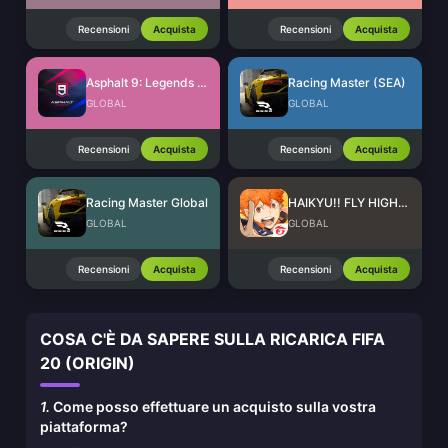
Recensioni
Acquista
Recensioni
Acquista
Asphalt 9: Legends Tokens
Racing Master (SEA)
GLOBAL
GLOBAL
Recensioni
Acquista
Recensioni
Acquista
Racing Master Global
HAIKYU!! FLY HIGH SEA Top Up
GLOBAL
GLOBAL
Recensioni
Acquista
Recensioni
Acquista
COSA C'È DA SAPERE SULLA RICARICA FIFA
20 (ORIGIN)
1.
Come posso effettuare un acquisto sulla vostra
piattaforma?