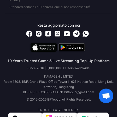
Privacy
Standard editoriali e Dichiarazione di non responsabilità
Resta aggiornato con noi
10 Years Trusted Game & Live Streaming Top-Up Platform
Since 2016 | 5,000,000+ Users Worldwide
KAMAGEN LIMITED
Room 1508, 15/F, Grand Plaza Office Tower II, 625 Nathan Road, Mong Kok,
Kowloon, Hong Kong
BUSINESS COOPERATION: ibittopup@gmail.com
© 2016-2026 BitTopup. All Rights Reserved.
TRUSTED & VERIFIED BY