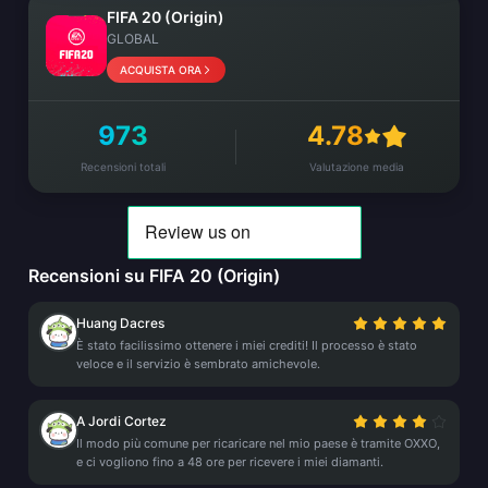
FIFA 20 (Origin)
GLOBAL
ACQUISTA ORA
973
4.78
Recensioni totali
Valutazione media
Recensioni su FIFA 20 (Origin)
Huang Dacres
È stato facilissimo ottenere i miei crediti! Il processo è stato
veloce e il servizio è sembrato amichevole.
A Jordi Cortez
Il modo più comune per ricaricare nel mio paese è tramite OXXO,
e ci vogliono fino a 48 ore per ricevere i miei diamanti.