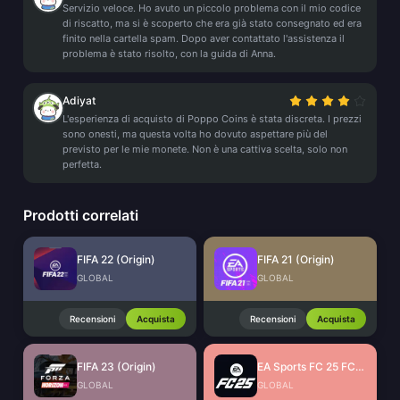
Servizio veloce. Ho avuto un piccolo problema con il mio codice
di riscatto, ma si è scoperto che era già stato consegnato ed era
finito nella cartella spam. Dopo aver contattato l'assistenza il
problema è stato risolto, con la guida di Anna.
Adiyat
L'esperienza di acquisto di Poppo Coins è stata discreta. I prezzi
sono onesti, ma questa volta ho dovuto aspettare più del
previsto per le mie monete. Non è una cattiva scelta, solo non
perfetta.
Prodotti correlati
FIFA 22 (Origin)
FIFA 21 (Origin)
GLOBAL
GLOBAL
Recensioni
Acquista
Recensioni
Acquista
FIFA 23 (Origin)
EA Sports FC 25 FC Points (EA App)
GLOBAL
GLOBAL