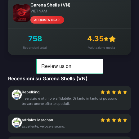
Garena Shells (VN)
VIETNAM
ACQUISTA ORA
758
4.35
Recensioni totali
Valutazione media
Recensioni su Garena Shells (VN)
Rebelking
Il servizio è ottimo e affidabile. Di tanto in tanto si possono
trovare anche offerte speciali.
adrialex Marchan
Eccellente, veloce e sicuro.