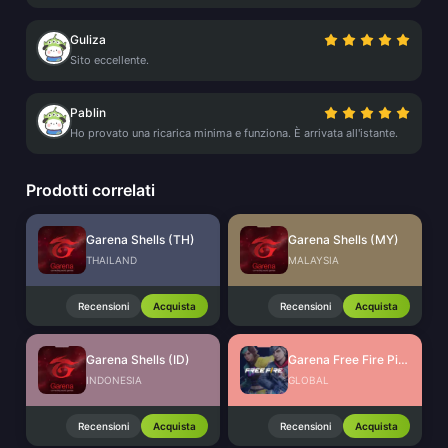
Guliza
Sito eccellente.
Pablin
Ho provato una ricarica minima e funziona. È arrivata all'istante.
Prodotti correlati
Garena Shells (TH)
Garena Shells (MY)
THAILAND
MALAYSIA
Recensioni
Acquista
Recensioni
Acquista
Garena Shells (ID)
Garena Free Fire Pins Global
INDONESIA
GLOBAL
Recensioni
Acquista
Recensioni
Acquista