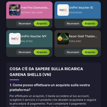
Free Fire Diamonds EU + TR
UniPin Voucher ID
INSTANT DELIVERY
INDONESIA
Recensioni
Acquista
Recensioni
Acquista
UniPin Voucher MY
Razer Gold Thailand (THB)
MALAYSIA
THAILAND
Recensioni
Acquista
Recensioni
Acquista
COSA C'È DA SAPERE SULLA RICARICA
GARENA SHELLS (VN)
1.
Come posso effettuare un acquisto sulla vostra
piattaforma?
Per effettuare un acquisto, ti basta accedere al tuo account,
scegliere il servizio o il prodotto che desideri acquistare e seguire
la procedura di pagamento. Puoi completare il pagamento