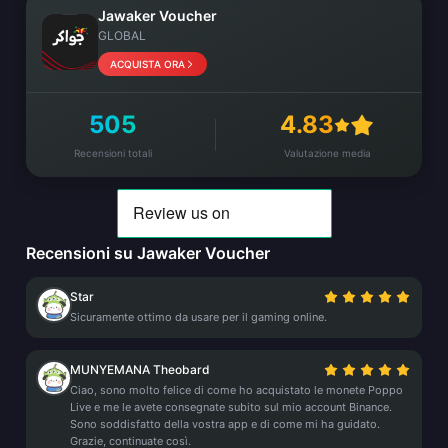
Jawaker Voucher
GLOBAL
ACQUISTA ORA
505
4.83
Recensioni totali
Valutazione media
Recensioni su Jawaker Voucher
Star
Sicuramente ottimo da usare per il gaming online.
MUNYEMANA Theobard
Ciao, sono molto felice di come ho acquistato le monete Poppo
Live e me le avete consegnate subito sul mio account Binance.
Sono soddisfatto della vostra app e di come mi ha guidato.
Grazie, continuate così.