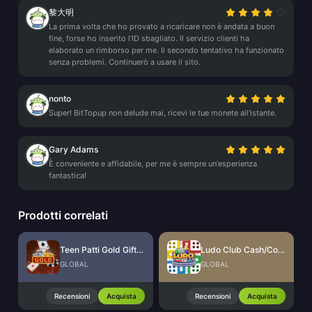
黎大明
La prima volta che ho provato a ricaricare non è andata a buon
fine, forse ho inserito l'ID sbagliato. Il servizio clienti ha
elaborato un rimborso per me. Il secondo tentativo ha funzionato
senza problemi. Continuerò a usare il sito.
nonto
Super! BitTopup non delude mai, ricevi le tue monete all'istante.
Gary Adams
È conveniente e affidabile, per me è sempre un'esperienza
fantastica!
Prodotti correlati
Teen Patti Gold Gift Card
Ludo Club Cash/Coins
GLOBAL
GLOBAL
Recensioni
Acquista
Recensioni
Acquista