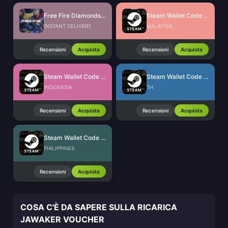
Free Fire Diamonds EU + TR
Steam Wallet Code (MYR)
INSTANT DELIVERY
MALAYSIA
Recensioni
Acquista
Recensioni
Acquista
Steam Wallet Code (IDR)
Steam Wallet Code (THB)
INDONESIA
TH
Recensioni
Acquista
Recensioni
Acquista
Steam Wallet Code (PHP)
PHILIPPINES
Recensioni
Acquista
COSA C'È DA SAPERE SULLA RICARICA
JAWAKER VOUCHER