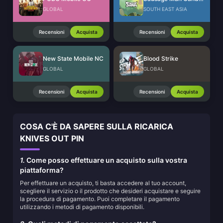
GLOBAL
SOUTH EAST ASIA
Recensioni
Acquista
Recensioni
Acquista
New State Mobile NC
Blood Strike
GLOBAL
GLOBAL
Recensioni
Acquista
Recensioni
Acquista
COSA C'È DA SAPERE SULLA RICARICA
KNIVES OUT PIN
1.
Come posso effettuare un acquisto sulla vostra
piattaforma?
Per effettuare un acquisto, ti basta accedere al tuo account,
scegliere il servizio o il prodotto che desideri acquistare e seguire
la procedura di pagamento. Puoi completare il pagamento
utilizzando i metodi di pagamento disponibili.