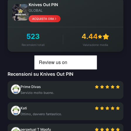
Knives Out PIN
GLOBAL
ACQUISTA ORA
523
4.44
Recensioni totali
Valutazione media
Recensioni su Knives Out PIN
Prime Divas
Servizio molto buono.
Kati
Ottimo, davvero fantastico.
perpetual T Mpofu