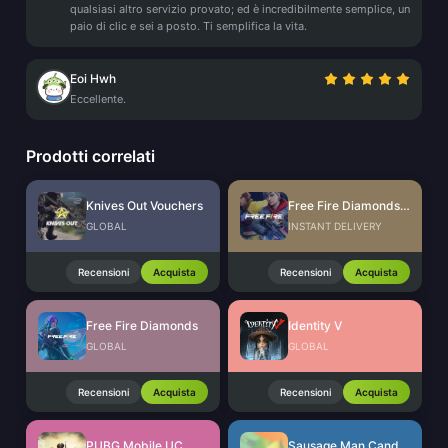
qualsiasi altro servizio provato; ed è incredibilmente semplice, un
paio di clic e sei a posto. Ti semplifica la vita.
Eoi Hwh
Eccellente.
Prodotti correlati
Knives Out Vouchers
Free Fire Diamonds EU + TR
GLOBAL
INSTANT DELIVERY
Recensioni
Acquista
Recensioni
Acquista
Free Fire Diamonds
Identity V
GLOBAL
GLOBAL
Recensioni
Acquista
Recensioni
Acquista
PUBG Mobile UC
Sausage Man Candies