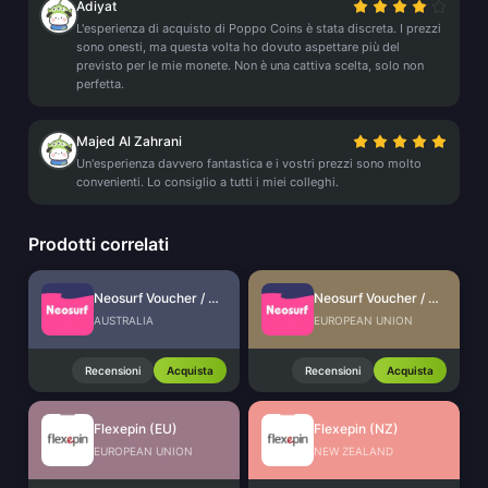
Adiyat
L'esperienza di acquisto di Poppo Coins è stata discreta. I prezzi
sono onesti, ma questa volta ho dovuto aspettare più del
previsto per le mie monete. Non è una cattiva scelta, solo non
perfetta.
Majed Al Zahrani
Un'esperienza davvero fantastica e i vostri prezzi sono molto
convenienti. Lo consiglio a tutti i miei colleghi.
Prodotti correlati
Neosurf Voucher / Prepaid (AU)
Neosurf Voucher / Prepaid (EU)
AUSTRALIA
EUROPEAN UNION
Recensioni
Acquista
Recensioni
Acquista
Flexepin (EU)
Flexepin (NZ)
EUROPEAN UNION
NEW ZEALAND