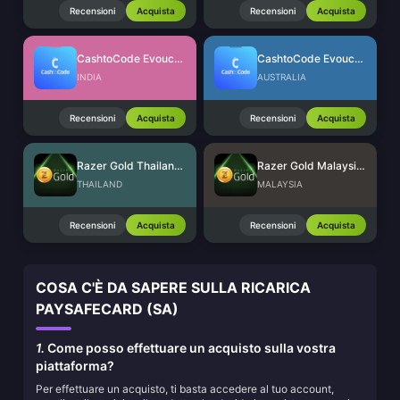
Recensioni
Acquista
Recensioni
Acquista
CashtoCode Evoucher (INR)
CashtoCode Evoucher (AUD)
INDIA
AUSTRALIA
Recensioni
Acquista
Recensioni
Acquista
Razer Gold Thailand (THB)
Razer Gold Malaysia (MYR)
THAILAND
MALAYSIA
Recensioni
Acquista
Recensioni
Acquista
COSA C'È DA SAPERE SULLA RICARICA
PAYSAFECARD (SA)
1.
Come posso effettuare un acquisto sulla vostra
piattaforma?
Per effettuare un acquisto, ti basta accedere al tuo account,