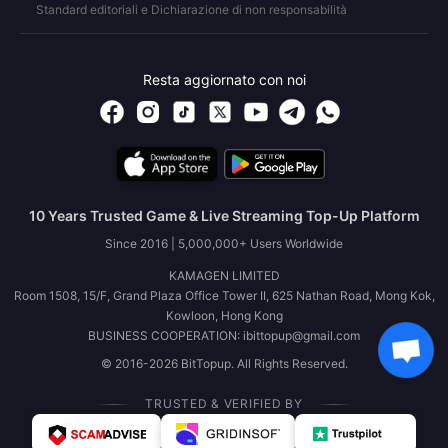
Standard editoriali e Dichiarazione di non responsabilità
Resta aggiornato con noi
10 Years Trusted Game & Live Streaming Top-Up Platform
Since 2016 | 5,000,000+ Users Worldwide
KAMAGEN LIMITED
Room 1508, 15/F, Grand Plaza Office Tower II, 625 Nathan Road, Mong Kok,
Kowloon, Hong Kong
BUSINESS COOPERATION: ibittopup@gmail.com
© 2016-2026 BitTopup. All Rights Reserved.
TRUSTED & VERIFIED BY