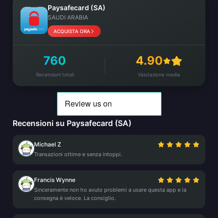
Paysafecard (SA)
SAUDI ARABIA
ACQUISTA ORA
760
4.90
Recensioni totali
Valutazione media
Recensioni su Paysafecard (SA)
Michael Z
Transazioni ottime e senza intoppi.
Francis Wynne
Sinceramente non ho avuto problemi a usare questa app e la
consegna è veloce. La consiglio.