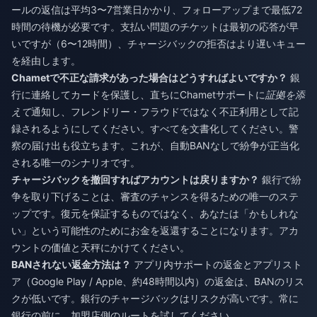
ールの返信は平均3〜7営業日かかり、フォローアップまで最低72
時間の待機が必要です。支払い問題のチケットは最初の応答が早
いですが（6〜12時間）、チャージバックの拒否はより遅いキュー
を経由します。
Chametで不正な請求があった場合はどうすればよいですか？
銀
行に連絡してカードを保護し、直ちにChametサポートに
証拠を添
えて
通知し、フレンドリー・フラウドではなく不正利用として記
録されるようにしてください。すべてを文書化してください。警
察の届け出も役立ちます。これが、自動BANなしで紛争が正当化
される唯一のシナリオです。
チャージバックを撤回すればアカウントは戻りますか？
銀行で紛
争を取り下げることは、審査のチャンスを得るための唯一のステ
ップです。復元を保証するものではなく、あなたは「かもしれな
い」という可能性のためにお金を返還することになります。アカ
ウントの価値と天秤にかけてください。
BANされない返金方法は？
アプリ内サポートの返金とアプリスト
ア（Google Play / Apple、約48時間以内）の返金は、BANのリス
クが低いです。銀行のチャージバックはリスクが高いです。常に
銀行の前に、加盟店側のルートを試してください。