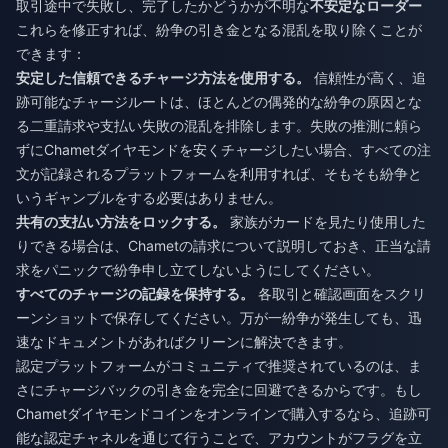
取引途中で失敗し、完了したかどうかが不明な
不安定なローダー
これらを修正すれば、紛争の引き金となる混乱を取り除くことが
できます：
安定した信頼できるチャージ方法を使用する。
信頼性が高く、追
跡可能なチャージルートは、ほとんどの偶発的な紛争の原因とな
る二重請求や支払い失敗の混乱を排除します。失敗の推測に頼ら
ずに
Chametダイヤモンドを安くチャージ
したい場合、すべての注
文が記録されるプラットフォームを利用すれば、そもそも紛争と
いうギャンブルをする必要はありません。
共有の支払い方法をロックする。
家族がカードを見たり使用した
りできる場合は、Chametの請求について説明しておき、正当な請
求をパニックで紛争申し立てしないようにしてください。
すべてのチャージの記録を保持する。
各取引と確認画面をスクリ
ーンショットで保存してください。万が一紛争が発生しても、迅
速なドキュメントがあればクリーンに解決できます。
認定プラットフォームがコミュニティで推奨されているのは、ま
さにチャージバックの引き金を完全に回避できるからです。もし
Chametダイヤモンドコインをオンラインで購入
するなら、追跡可
能な認定チャネルを通じて行うことで、アカウントがフラグを立