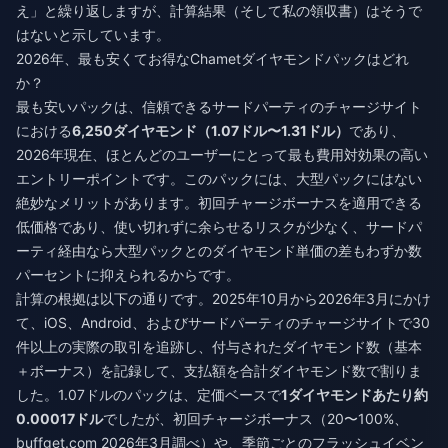
え」と繰り返しますが、計算結果（そして私の領収書）はそうで
はないと示しています。
2026年、最も安くてお得なChametダイヤモンドパックはどれ
か？
最も安いパックは、信頼できるサードパーティのチャージサイト
における
6,250ダイヤモンド（1.07ドル〜1.31ドル）
であり、
2026年現在、ほとんどのユーザーにとって最も費用対効果の高い
エントリーポイントです。このパックには、大型パックにはない
絶妙なメリットがあります。初回チャージボーナスを適用できる
低価格であり、使い切れずに余らせるリスクが少なく、サードパ
ーティ経由なら大型パックとのダイヤモンド単価の差もわずか数
パーセントに抑えられるからです。
計算の根拠は以下の通りです。2025年10月から2026年3月にかけ
て、iOS、Android、およびサードパーティのチャージサイトで30
件以上の実際の取引を追跡し、付与されたダイヤモンド数（基本
＋ボーナス）を記録して、支払額を合計ダイヤモンド数で割りま
した。1.07ドルのパックは、定価ベースで
1ダイヤモンドあたり約
0.00017ドル
でしたが、初回チャージボーナス（20〜100%、
buffget.com 2026年3月調べ）や、季節ごとのフラッシュイベン