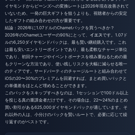
イヤモンドからビーンズへの変換レートは2026年現在改善されて
いないため、一発の巨大ギフトを狙うよりも、視聴者からの安定
したギフトの組み合わせの方が重要です。
結論：2026年に1.07ドルのChametパックを買うべきか？
2026年のChametユーザーの90%にとって、
イエス
です。1.07ド
ルの6,250ダイヤモンドパックは、最も賢い継続購入です。これ
は最も安いエントリーポイントであり、最も柔軟なチャージ単位
であり、初回チャージやイベントボーナスを積み重ねるための最
もクリーンな方法であり、使い残しリスクを大幅に減らせる唯一
のティアです。サードパーティのチャージルートと組み合わせて
iOSの20〜30%のプレミアムを回避すれば、まとめ買いパックと
の単価差をほとんど埋めることができます。
このパックをスキップすべきなのは、1セッションで100ドル以上
を投じる真の重課金者だけです。その場合は、22〜24%のまとめ
買い割引がある625,000ダイヤモンドパックが適しています。そ
れ以外の人は、小分けのパックを賢いルートで、必要に応じて繰
り返すのがベストです。