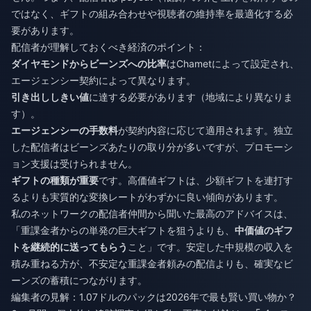
ではなく、ギフトの組み合わせや視聴者の維持率を最適化する必
要があります。
配信者が理解しておくべき経済のポイント：
ダイヤモンドからビーンズへの比率
はChametによって設定され、
エージェンシー契約によって異なります。
引き出ししきい値
に達する必要があります（地域により異なりま
す）。
エージェンシーの手数料
が契約内容に応じて適用されます。独立
した配信者はビーンズあたりの取り分が多いですが、プロモーシ
ョン支援は受けられません。
ギフトの種類が重要
です。高価値ギフトは、少額ギフトを連打す
るよりも実質的な変換レートがわずかに良い傾向があります。
私のネットワークの配信者仲間から聞いた最高のアドバイスは、
「重課金者からの単発の巨大ギフトを狙うよりも、
中価値のギフ
トを継続的に送ってもらう
こと」です。安定した中規模の収入を
積み重ねる方が、不安定な重課金者頼みの配信よりも、確実なビ
ーンズの蓄積につながります。
編集者の見解：1.07ドルのパックは2026年で最も賢い買い物か？