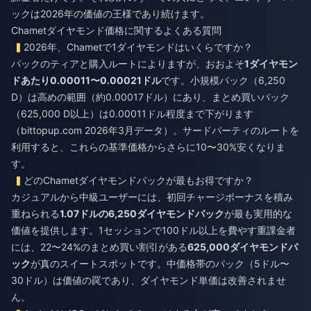
ックは2026年の価値の王様であり続けます。
Chametダイヤモンド価格に関するよくある質問
2026年、Chametで1ダイヤモンドはいくらですか？
パックのティアと購入ルートによりますが、おおよそ
1ダイヤモン
ドあたり0.00011〜0.00021ドル
です。小規模パック（6,250
D）は高めの範囲（約0.00017ドル）にあり、まとめ買いパック
（625,000 D以上）は0.00011ドル程度まで下がります
（bittopup.com 2026年3月データ）。サードパーティのルートを
利用すると、これらの基準価格からさらに10〜30%安くなりま
す。
どのChametダイヤモンドパックが最もお得ですか？
カジュアルから中級ユーザーには、初回チャージボーナスを積み
重ねられる
1.07ドルの6,250ダイヤモンドパック
が最も実用的な
価値を提供します。1セッションで100ドル以上を費やす重課金者
には、22〜24%のまとめ買い割引がある
625,000ダイヤモンドパ
ック
が真のスイートスポットです。中価格帯のパック（5ドル〜
30ドル）は価値の罠であり、ダイヤモンド単価は改善されませ
ん。