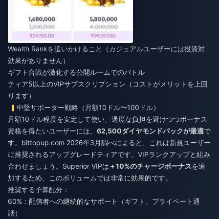
Wealth Rankを追いかけること（カジュアルユーザーには投資対
効果がありません）
ギフト合戦が激化する公開ルームでのバトル
ティア5以上のVIPサブスクリプション（コストがメリットを上回
ります）
中堅サポーター戦略（月額10ドル〜100ドル）
月額10ドル程度を安定して使い、過度な負担を避けつつボーナス
資格を得たいユーザーには、
62,500ダイヤモンドパックが最適
で
す。bittopup.com 2026年3月調べによると、これは新規ユーザー
に推奨されるアップグレードティアです。VIPランクアップと組み
合わせましょう。Superior VIPは
＋10%のチャージボーナス
を追
加するため、このボリュームでは非常に効果的です。
推奨する予算配分：
60%：配信者への継続的なサポート（ギフト、プライベート通
話）