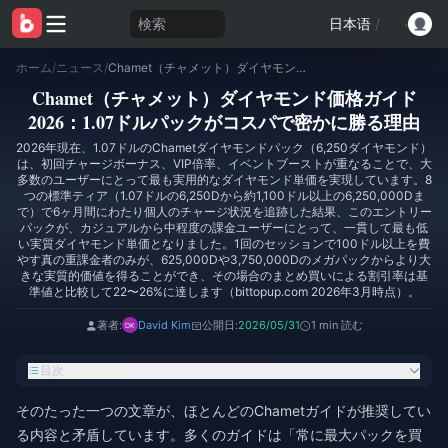
検索
日本语
/
ホーム
/
ニュース
/
Chamet（チャメット）ダイヤモンド価格ガイド2026：1.07ドルパックがコスパで密かに勝る理由
Chamet（チャメット）ダイヤモンド価格ガイド
2026：1.07ドルパックがコスパで密かに勝る理由
2026年現在、1.07ドルのChametダイヤモンドパック（6,250ダイヤモンド）
は、初回チャージボーナス、VIP倍率、イベントブーストが重なることで、大
多数のユーザーにとって最も実用的なダイヤモンド単価を実現しています。8
つの標準ティア（1.07ドルの6,250Dから約1,100ドル以上の6,250,000Dま
で）で6ヶ月間にわたり個人のチャージ状況を追跡した結果、このエントリー
パックが、カジュアルから中程度の課金ユーザーにとって、一貫して最も低
い実質ダイヤモンド単価となりました。1回のセッションで100ドル以上を費
やす真の重課金者のみが、625,000Dや3,750,000Dのメガパックからより大
きな実質的価値を得ることができ、その場合のまとめ買いによる割引率は基
準値と比較して22〜26%に達します（bittopup.com 2026年3月時点）。
著者:
David Kim
公開日:
2026/05/31
1 min 読む
目次
そのたった一つの文章が、ほとんどのChametガイドが推奨してい
る内容と矛盾しています。多くのガイドは「常に最大パックを買