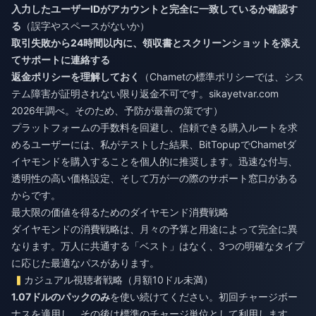
入力したユーザーIDがアカウントと完全に一致しているか確認す
る
（誤字やスペースがないか）
取引失敗から24時間以内に、領収書とスクリーンショットを添え
てサポートに連絡する
返金ポリシーを理解しておく
（Chametの標準ポリシーでは、シス
テム障害が証明されない限り返金不可です。sikayetvar.com
2026年調べ。そのため、予防が最善の策です）
プラットフォームの手数料を回避し、信頼できる購入ルートを求
めるユーザーには、私がテストした結果、
BitTopupでChametダ
イヤモンドを購入する
ことを個人的に推奨します。迅速な付与、
透明性の高い価格設定、そして万が一の際のサポート窓口がある
からです。
最大限の価値を得るためのダイヤモンド消費戦略
ダイヤモンドの消費戦略は、月々の予算と用途によって完全に異
なります。万人に共通する「ベスト」はなく、3つの明確なタイプ
に応じた最適なパスがあります。
カジュアル視聴者戦略（月額10ドル未満）
1.07ドルのパックのみ
を使い続けてください。初回チャージボー
ナスを適用し、その後は標準のチャージ単位として利用します。