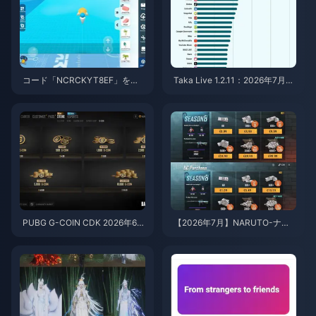
コード「NCRCKYT8EF」を使
Taka Live 1.2.11：2026年7月の
用して無料のエッグコインを入
アップデート後にバッテリーの
手する方法（2026年8月）
消耗が激しい？原因と対処法
PUBG G-COIN CDK 2026年6
【2026年7月】NARUTO-ナル
月：91.43ドルのダブルプロモ
ト- 疾風伝コラボ向けPUBGモ
はお得なのか？
バイルUC最安チャージ法：価
格、おすすめパック＆安全なチ
ャージ手順