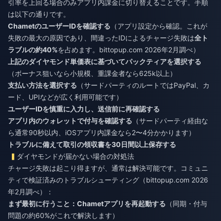
引率を上回る場合のみアプリ内課金に切り替えることです。手順
は以下の通りです。
ChametのユーザーIDを確認する
（アプリ設定から確認。これが
失敗の最大の原因であり、間違ったIDによるチャージ失敗は
全ト
ラブルの約40%
を占めます。bittopup.com 2026年2月調べ）
上記のダイヤモンド単価表に基づいてパックティアを選択する
（ボーナス狙いなら小規模、重課金者なら625k以上）
支払い方法を選択する
（サードパーティのルートではPayPal、カ
ード、UPIなどが広く利用可能です）
ユーザーIDを慎重に入力し、送信前に再確認する
アプリ内のウォレットで付与を確認する
（サードパーティ経由な
ら通常90秒以内、iOSアプリ内課金なら2〜4分かかります）
トラブルに備えて取引の領収書を30日間以上保存する
ダイヤモンドが届かない場合の対処法
チャージ失敗は起こり得ますが、通常は解決可能です。コミュニ
ティで検証済みのトラブルシューティング（bittopup.com 2026
年2月調べ）：
まず最初に行うこと：Chametアプリを再起動する
（同期・付与
問題の約60%がこれで解決します）