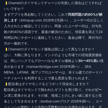
Chametのダイヤモンドチャージが失敗した場合はどうすれば
いいですか？
まずアプリを再起動してください。これで
同期問題の約60%が解
決します
（bittopup.com 2026年2月調べ）。ユーザーIDが正しく
入力されたか確認してください。間違ったユーザーIDは、付与失
敗の約40%の原因です。最速の解決のために、領収書を添えて24
時間以内にサポートに連絡してください。返金は稀で、再付与の
方が一般的です。
Chametのダイヤモンド価格は国によって異なりますか？
はい、大幅に異なります。インドのような市場での現地通貨価格
は、同じパックでもグローバルな米ドル価格より
30〜45%高い
場
合があります（transactbridge.com 2026年調べ）。SEA、
MENA、LATAM、南アジアのユーザーは、米ドル建てのサードパ
ーティルートを利用することで最も恩恵を受けられます。
配信者はダイヤモンドをどうやって現金化しますか？
配信者はダイヤモンドで賄われたギフトを受け取り、それが
ビー
ンズ
に変換されます。その後、地域ごとのしきい値に達すると現
金として引き出せます（lootbar.comブログ 2026年調べ）。エー
ジェンシー契約により追加の手数料がかかる場合があります。ダ