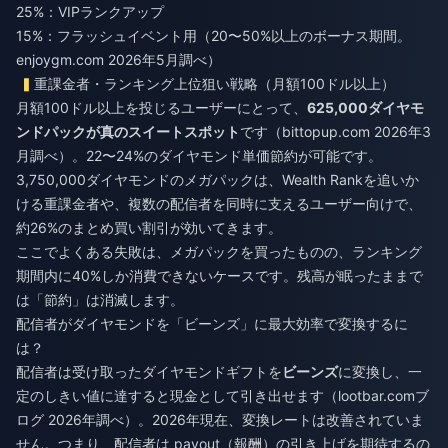
25%：VIPランクアップ
15%：フラッシュイベント用（20〜50%以上のボーナス期間。
enjoygm.com 2026年5月調べ）
重課金者・ランキング上位狙い戦略（月額100ドル以上）
月額100ドル以上を投じるユーザーにとって、
625,000ダイヤモ
ンドパックが真のスイートスポット
です（bittopup.com 2026年3
月調べ）。22〜24%のダイヤモンド単価節約が可能です。
3,750,000ダイヤモンドのメガパックは、Wealth Rankを追いか
ける重課金者や、複数の配信者を同時に支えるユーザー向けで、
約26%のまとめ買い割引が効いてきます。
ここでよくある失敗は、メガパックを買ったものの、ランキング
期間内に40%しか消費できないケースです。残高が眠ったままで
は「節約」は消滅します。
配信者がダイヤモンドを「ビーンズ」に最大効率で変換するに
は？
配信者は受け取ったダイヤモンドギフトを
ビーンズ
に変換し、一
定のしきい値に達すると現金として引き出せます（lootbar.comブ
ログ 2026年調べ）。2026年現在、変換レートは改善されていま
せん。つまり、配信者は payout（報酬）の引き上げを期待するの