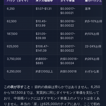
パック（ダイヤ）
米ドル価格帯
ダイヤ単価
最小パックとの
6,250
$1.07–$1.31
$0.00017–
基準
$0.00021
62,500
$10.45–
$0.00016–
約5–10%お得
$13.99
$0.00022
187,500
$31.05–
$0.00017–
約10%お得
$39.99
$0.00021
625,000
$106.47–
$0.00017–
22–24%お得
$141.39
$0.00022
3,750,000
約$600–
約$0.00016–
約26%お得
$885
$0.00024
6,250,000
約$1,100以上
約$0.00018
わずかな差
この表が示すこと：
節約の曲線は滑らかではありません。6,250
から187,500までは、実質的に同じダイヤモンド単価を支払って
おり、中規模パックにはダイヤモンド単価上のメリットは全くあ
りません。本当の「崖」は625,000のティアにあり、ここで初め