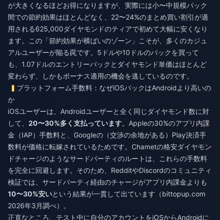
が大きくなるほどお得になりますが、実際には小〜中規模パック
間での節約効果はほとんどなく、22〜24%のまとめ買い割引が適
用される625,000ダイヤモンドのティアで初めて大幅に安くなり
ます。この「節約効果が横ばいのゾーン」こそが、多くのカジュ
アルユーザーが陥る罠です。5ドルや10ドルのパックを買って
も、1.07ドルのエントリーパックとダイヤモンド単価はほとんど
変わらず、しかもボーナス適用の機会を逃しているのです。
プラットフォーム手数料：なぜiOSパックはAndroidより高いの
か
iOSユーザーは、Androidユーザーと全く同じダイヤモンド数に対
して、
20〜30%多く支払っています
。Appleの30%のアプリ内課
金（IAP）手数料と、Googleの（交渉の余地がある）Play決済手
数料が価格に転嫁されているためです。
Chametの格安ダイヤモン
ドチャージ
のようなサードパーティのルートは、これらの手数料
を完全に回避します。そのため、RedditやDiscordのコミュニティ
検証では、サードパーティ経由のチャージがアプリ内課金よりも
10〜30%安い
という結果が一貫して出ています（bittopup.com
2026年3月調べ）。
正直なところ、テスト中に自分のアカウントをiOSからAndroidに