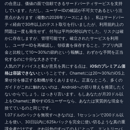
の合意は、価値の面で信頼できるサードパーティサービスを支持
しています。ただし、ユーザーIDの確認が不可欠であるという注
意点があります（複数の2026年ソースによる）。私はサードパー
ティ経由で30件以上のテスト取引を行いましたが、利用規約上の
問題は一度も発生せず、付与は平均90秒以内でした。リスクは確
かに存在しますが、管理可能です。確立されたサービスを利用
し、ユーザーIDを再確認し、領収書を保存すること。アプリ内課
金と比較して10〜30%の節約という報酬は、わずかな手間を正当
化するのに十分な大きさです。
人気のアドバイスと私が意見を異にする点は、
iOSのプレミアム価
格は容認できない
ということです。Chametには20〜30%のiOS上
乗せ分を修正する動機が全くありません。正直なところ、多くの
ガイドがこれに触れないのは、Androidへの切り替えを推奨したく
ないからでしょう。はっきり言います。もしあなたが月20ドル以
上をChametに費やすiOSユーザーなら、あなたは実質的な現金を
捨てているのと同じです。
1.07ドルのパックを無視すべきなのは、1セッションで200ドル以
上を使い、30日以内に625kパックを完全に使い切るような真の重
課金者だけです。それ以外のすべての人にとって、エントリーパ