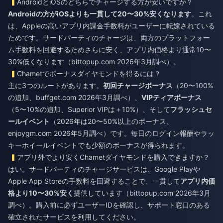
AndroidとiOSのどちらでチャージする方が安いですか？
Androidの方がiOSよりも一貫して20〜30%安くなります
。これ
は、Appleの高いアプリ内課金手数料がユーザーに転嫁されている
ためです。サードパーティのチャージは、両方のプラットフォー
ム手数料を回避するためさらに安く、アプリ内価格より通常10〜
30%低くなります（bittopup.com 2026年3月調べ）。
Chametでボーナスダイヤモンドを得るには？
主に3つのルートがあります。
初回チャージボーナス
（20〜100%
の追加、buffget.com 2026年3月調べ）、
VIPティアボーナス
（5〜10%の追加、Superior VIPは＋10%）、そして
フラッシュセ
ールイベント
（2026年は20〜50%以上のボーナス、
enjoygm.com 2026年5月調べ）です。毎日のログイン報酬やラッ
キーホイールイベントでも少額のボーナスが得られます。
アプリ外でより安くChametダイヤモンドを購入できますか？
はい。サードパーティのチャージサービスは、Google Playや
Apple App Storeの手数料を回避することで、一貫して
アプリ内価
格より10〜30%安く
提供しています（bittopup.com 2026年3月
調べ）。購入前に必ずユーザーIDを確認し、サポート窓口のある
確立されたサービスを利用してください。