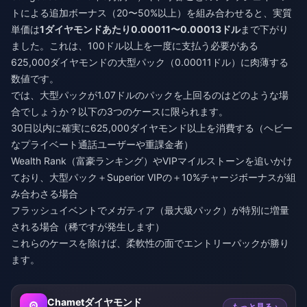
トによる追加ボーナス（20〜50%以上）を組み合わせると、実質
単価は
1ダイヤモンドあたり0.00011〜0.00013ドル
まで下がり
ました。これは、100ドル以上を一度に支払う必要がある
625,000ダイヤモンドの大型パック（0.00011ドル）に肉薄する
数値です。
では、大型パックが1.07ドルのパックを上回るのはどのような場
合でしょうか？以下の3つのケースに限られます。
30日以内に確実に625,000ダイヤモンド以上を消費する（ヘビー
なプライベート通話ユーザーや重課金者）
Wealth Rank（富豪ランキング）やVIPマイルストーンを追いかけ
ており、大型パック＋Superior VIPの＋10%チャージボーナスが組
み合わさる場合
フラッシュイベントでメガティア（最大級パック）が特別に増量
される場合（稀ですが発生します）
これらのケースを除けば、柔軟性の面でエントリーパックが勝り
ます。
Chametダイヤモンド
もっと見る ›