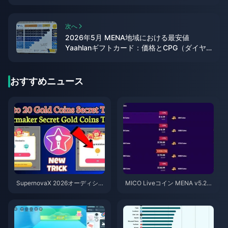
のか
次へ
2026年5月 MENA地域における最安値
Yaahlanギフトカード：価格とCPG（ダイヤ
モンド単価）の完全内訳
おすすめニュース
SupernovaX 2026オーディショ
MICO Liveコイン MENA v5.2以
ン向け格安StarMakerコイン（1
降：2026年最安値セール
2〜23%OFF）