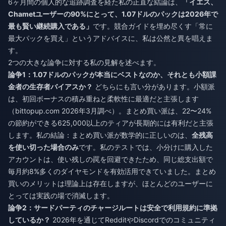
6ヶ月間の個人的な追跡調査を経た私の正直な結論は、
「イエス、
Chametユーザーの90%にとって、1.07ドルのパックは2026年で
最も賢い継続購入である」
です。競合ガイドを埋め尽くす「常に
最大パックを買え」というアドバイスに、私は公然と異を唱えま
す。
2つの大きな論争に対する私の見解を述べます。
論争1：1.07ドルのパックが本当にベストなのか、それとも小額課
金者の生存者バイアスか？
どちらにも言い分があります。小額派
は、初回ボーナスの積み重ねと柔軟性に最適だと主張します
（bittopup.com 2026年3月調べ）。まとめ買い派は、22〜24%
の節約ができる625,000以上のティアが長期的には有利だと主張
します。私の結論：まとめ買い派が数学的に正しいのは、
全残高
を使い切った場合のみ
です。私のテストでは、小分けに購入した
アカウントは、使い残しの罠を回避できたため、同じ総支出額で
毎月約8%多くのダイヤモンドを有効活用できていました。まとめ
買いのメリットは理論上は存在しますが、ほとんどのユーザーに
とっては実践の場で消滅します。
論争2：サードパーティのチャージルートは安全で利用規約に準拠
しているか？
2026年を通じてRedditやDiscordでのコミュニティ