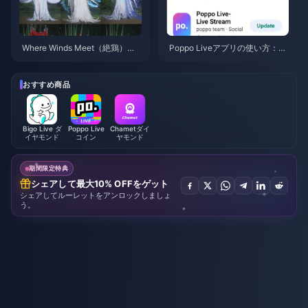
Where Winds Meet（絶鶏）
Poppo Liveアプリの使い方：完
「山秋の宴」イベント報酬（20
全初心者向けガイド | 2026年7
26年7月）：全リスト、通貨、
月
優先順位
おすすめ商品
Bigo Live ダ
Poppo Live
Chametダイ
イヤモンド
コイン
ヤモンド
期間限定特典
シェアして最大10% OFFをゲット
シェアしてルーレットをアンロックしましょ
う。