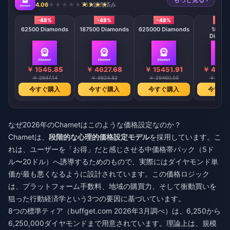
4.06
763 販売済み
-48%
-48%
-48%
-48
62500 Diamonds
187500 Diamonds
625000 Diamonds
18750
Diamo
￥ 1545.85
￥ 4627.68
￥ 15451.91
￥ 4627
￥ 2947.14
￥ 8824.82
￥ 29460.59
￥ 88227
今すぐ購入
今すぐ購入
今すぐ購入
今すぐ
なぜ2026年のChametはこのような価格設定なのか？
Chametは、
段階的な心理的価格設定モデル
を採用しています。こ
れは、ユーザーを「お得」だと感じさせる中価格帯パック（5ド
ル〜20ドル）へ誘導するためのもので、実際にはダイヤモンド単
価が最も悪くなるように設計されています。この価格ロジック
は、プラットフォーム手数料、地域の購買力、そして衝動買いを
狙った行動経済学という3つの要因に基づいています。
8つの標準ティア（buffget.com 2026年3月調べ）は、6,250から
6,250,000ダイヤモンドまで用意されています。理論上は、規模