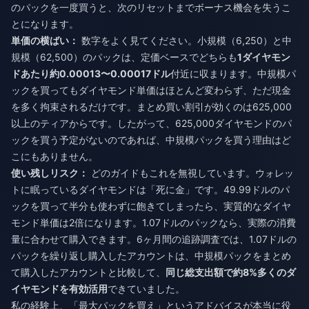
のパックを一度買うと、次のリセットまでボーナス機会を失うこ
とになります。
単価の横ばい：
数字をよく見てください。小規模（6,250）と中
規模（62,500）のパックは、定価ベースでどちらも
1ダイヤモン
ドあたり約0.00013〜0.00017ドル
付近に収まります。中規模パ
ックを買ってもダイヤモンド単価はほとんど変わらず、ただ現金
を多く拘束されるだけです。まとめ買い割引が効くのは625,000
以上のティアからです。したがって、625,000ダイヤモンドのパ
ックを買う予定がないのであれば、中規模パックを買う理由はど
こにもありません。
使い残しリスク：
どのガイドもこれを無視しています。ウォレッ
トに眠っているダイヤモンドは「死に金」です。49.99ドルのパ
ックを買って半分も使わずに飽きてしまったら、実質的なダイヤ
モンド単価は2倍になります。1.07ドルのパックなら、実際の消費
量に合わせて購入できます。6ヶ月間の追跡調査では、1.07ドルの
パックを繰り返し購入したアカウントは、中規模パックをまとめ
て購入したアカウントと比較して、
同じ総支出額で約8%多くのダ
イヤモンドを有効活用
できていました。
私の経験上、「最大パックを買え」というアドバイスが本当に役