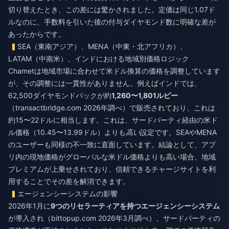
切り替えたとき、この差には驚かされました。定価は同じ1.07ド
ルなのに、手数料を引いた後の付与ダイヤモンド数に明確な差が
あったからです。
SEA（東南アジア）、MENA（中東・北アフリカ）、
LATAM（中南米）、インドにおける地域別価格ロジック
Chametは地域市場に合わせて米ドル換算の価格を調整しています
が、その調整には一貫性がありません。例えばインドでは、
62,500ダイヤモンドパックが約
1,260〜1,801ルピー
（transactbridge.com 2026年調べ）で販売されており、これは
約15〜22ドルに相当します。これは、サードパーティ経由の米ド
ル価格（10.45〜13.99ドル）よりも
高い
設定です。SEAやMENA
のユーザーも同様の不一致に直面しています。結論として、アプ
リ内の現地価格がグローバルな米ドル価格よりも高い場合、地域
プレミアムが上乗せされており、信頼できるチャージサイトを利
用することでその差を解消できます。
エージェンシーシステムの影響
2026年1月に
9つのリセラーティアを持つエージェンシーシステム
が導入され（bittopup.com 2026年3月調べ）、サードパーティの