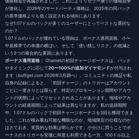
価格構造が再編されました。これによりリセラー層での価格競争
が激化し、2026年のサードパーティ価格は、2025年の同パック
の基準価格よりも低く設定される傾向にあります。
なぜ1.07ドルのパックが多くのユーザーにとってベストな選択な
のか？
1.07ドルのパックが優れている理由は、ボーナス適用資格、小〜
中規模帯での単価の横ばい、そして「使い残しリスク」の低減と
いう3つの複合的な要因にあります。
ボーナス適用資格：
Chametの初回チャージボーナスは、パック
やタイミングに応じて
20〜100%の追加ダイヤモンド
が付与され
ます（buffget.com 2026年3月調べ）。コミュニティの検証や私
自身の記録によると、「初回チャージ」のトリガーはアカウント
ごとに一度きりとは限らず、特定のプロモーション期間やアカウ
ントの状態によってリセットされることがあります。地域やアカ
ウントの経過期間によって結果は異なりますが、私の追跡期間
中、1.07ドルのパックで初回チャージボーナスを3回も獲得できま
した。これが積み重ね可能な機能なのか、地域限定の仕様なのか
はさておき、実質的な効果は明らかです。小分けに買うことでボ
ーナスのトリガーを安価に何度も利用できる一方、100ドル以上