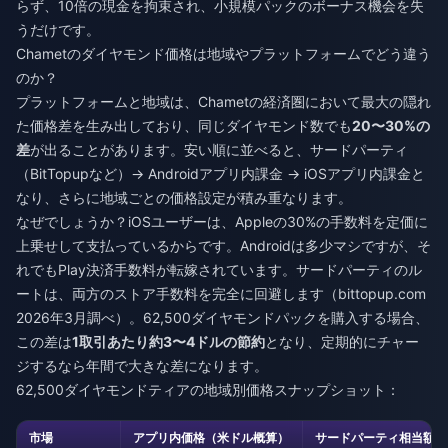
らず、10倍の現金を拘束され、小規模パックのボーナス機会を失
うだけです。
Chametのダイヤモンド価格は地域やプラットフォームでどう違う
のか？
プラットフォームと地域は、Chametの経済圏において最大の隠れ
た価格差を生み出しており、同じダイヤモンド数でも
20〜30%の
差
が出ることがあります。安い順に並べると、サードパーティ
（BitTopupなど）→ Androidアプリ内課金 → iOSアプリ内課金と
なり、さらに地域ごとの価格設定が積み重なります。
なぜでしょうか？iOSユーザーは、Appleの30%の手数料を定価に
上乗せして支払っているからです。Androidは多少マシですが、そ
れでもPlay決済手数料が転嫁されています。サードパーティのル
ートは、両方のストア手数料を完全に回避します（bittopup.com
2026年3月調べ）。62,500ダイヤモンドパックを購入する場合、
この差は
1取引あたり約3〜4ドルの節約
となり、定期的にチャー
ジするなら年間で大きな差になります。
62,500ダイヤモンドティアの地域別価格スナップショット：
市場
アプリ内価格（米ドル概算）
サードパーティ相当額