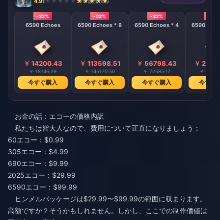
4.91
578 販売済み
-22%
-22%
-22%
-22%
6590 Echoes
6590 Echoes * 8
6590 Echoes * 4
6590 Echo
￥ 14200.43
￥ 113598.51
￥ 56798.43
￥ 2839
￥ 18146.29
￥ 145170.50
￥ 72585.17
￥ 36292
今すぐ購入
今すぐ購入
今すぐ購入
今すぐ
お金の話：エコーの価格内訳
私たちは皆大人なので、費用について正直になりましょう：
60エコー：$0.99
305エコー：$4.99
690エコー：$9.99
2025エコー：$29.99
6590エコー：$99.99
ヒンメルパッケージは$29.99〜$99.99の範囲に収まります。
高額ですか？そうかもしれません。しかし、ここでの制作価値は