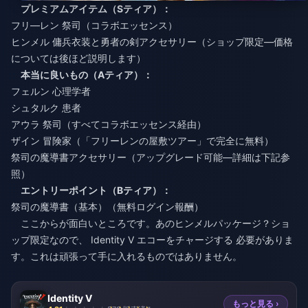
プレミアムアイテム（Sティア）：
フリ―レン 祭司（コラボエッセンス）
ヒンメル 傭兵衣装と勇者の剣アクセサリー（ショップ限定—価格
については後ほど説明します）
本当に良いもの（Aティア）：
フェルン 心理学者
シュタルク 患者
アウラ 祭司（すべてコラボエッセンス経由）
ザイン 冒険家（「フリーレンの屋敷ツアー」で完全に無料）
祭司の魔導書アクセサリー（アップグレード可能—詳細は下記参
照）
エントリーポイント（Bティア）：
祭司の魔導書（基本）（無料ログイン報酬）
ここからが面白いところです。あのヒンメルパッケージ？ショ
ップ限定なので、
Identity V エコーをチャージする
必要がありま
す。これは頑張って手に入れるものではありません。
Identity V
もっと見る ›