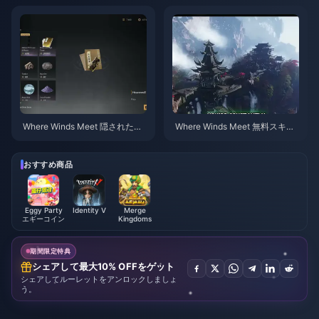
ト | 2026年7月
Where Winds Meet 隠された山
Where Winds Meet 無料スキ
優先チェックリスト | 2026年7
ン、九箭＆手甲ガイド | 2026年
月
7月
おすすめ商品
Eggy Party
Identity V
Merge
エギーコイン
Kingdoms
期間限定特典
シェアして最大10% OFFをゲット
シェアしてルーレットをアンロックしましょ
う。