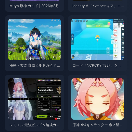
Mitya 原神 ガイド | 2026年8月
Identity V 「ハーツティア」エ
ミール スキルガイド | 2026年8
月
秧秧・玄霊 育成ビルドガイド |
コード「NCRCKYT8EF」を使
2026年8月
用して無料のエッグコインを入
手する方法（2026年8月）
レミエル 最強ビルド＆編成ガイ
原神 ☆4キャラクター 命ノ星
ド | 2026年7月
座・天賦育成優先度ティアリス