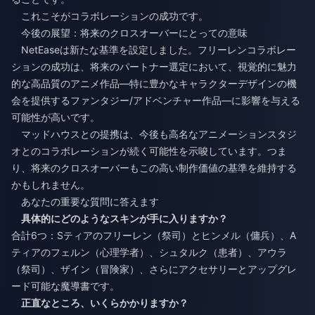
これこそがコラボレーションの成功です。
今後の展望：将来のクロスオーバーにとっての意味
NetEaseは新たな基準を設定しました。フリーレンコラボレー
ションの成功は、将来のパートナー選定において、視覚的に魅力
的な高品質のアニメ作品—特に豊かなキャラクターデザインの機
会を提供するファンタジー/アドベンチャー作品—に影響を与える
可能性が高いです。
マッドハウスとの提携は、今後も高名なアニメーションスタジ
オとのコラボレーションが続く可能性を示唆しています。つま
り、将来のクロスオーバーもこの高い制作価値の基準を維持する
かもしれません。
あなたの重要な質問に答えます
具体的にどのようなスキンが手に入りますか？
合計6つ：Sティアのフリーレン（祭司）とヒンメル（傭兵）、A
ティアのフェルン（心理学者）、シュタルク（患者）、アウラ
（祭司）、ザイン（冒険家）、さらにアクセサリーとアップグレ
ード可能な魔導書です。
正直なところ、いくらかかりますか？