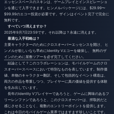
エッセンスベースのスキンは、ゲームプレイとインスピレーショ
ンを通じて入手できます。ヒンメルパッケージには、$29.99〜
$99.99のエコー投資が必要です。ザインはイベント完了で完全に
無料です。
すべていつ消えますか？
2025年9月7日23:59です。それ以降は？永遠に消えます。
最適な入手戦略は？
主要キャラクターのためにクロスオーバーエッセンスを開け、
ヒ
ンメルが欲しいなら早めにIdentity Vエコーを確保し、
無料のザ
インのために屋敷ツアーを必ず完了してください。
結論として？このコラボレーションは、モバイルゲームのクロ
スオーバースペースにおいて特別なものを表しています。制作価
値、本物のキャラクター翻訳、そして包括的なイベント構造は、
両方の作品を尊重しつつ、プレイヤーに真の価値を提供する体験
を生み出しています。
長年のIdentity Vプレイヤーであろうと、ゲームに興味のあるフ
リーレンファンであろうと、このクロスオーバーは、搾取的だと
感じさせることなく、複数のエントリーポイントを提供します。
これは今日のモバイルゲーム業界ではますます珍しいことです。