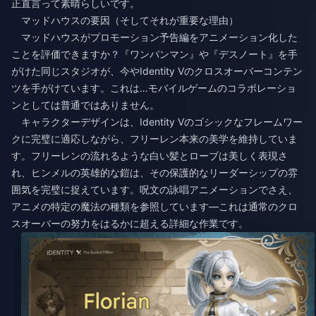
正直言って素晴らしいです。
マッドハウスの要因（そしてそれが重要な理由）
マッドハウスがプロモーション予告編をアニメーション化した
ことを評価できますか？『ワンパンマン』や『デスノート』を手
がけた同じスタジオが、今やIdentity Vのクロスオーバーコンテン
ツを手がけています。これは…モバイルゲームのコラボレーショ
ンとしては普通ではありません。
キャラクターデザインは、Identity Vのゴシックなフレームワー
クに完璧に適応しながら、フリーレン本来の美学を維持していま
す。フリーレンの流れるような白い髪とローブは美しく表現さ
れ、ヒンメルの英雄的な鎧は、その保護的なリーダーシップの雰
囲気を完璧に捉えています。呪文の詠唱アニメーションでさえ、
アニメの特定の魔法の種類を参照しています—これは通常のクロ
スオーバーの努力をはるかに超える詳細な作業です。