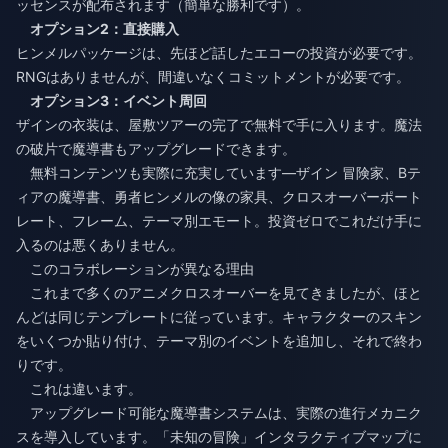
ッセンスが配布されます（簡単な勝利です）。
オプション2：直接購入
ヒンメルパッケージは、先ほど話したエコーの投資が必要です。
RNGはありませんが、間違いなくコミットメントが必要です。
オプション3：イベント周回
ザインの衣装は、屋敷ツアーの完了で無料で手に入ります。魔法
の破片で魔導書もアップグレードできます。
無料コンテンツも実際に充実しています—ザイン 冒険家、Bテ
ィアの魔導書、勇者ヒンメルの像の家具、クロスオーバーポート
レート、フレーム、テーマ別エモート。投資ゼロでこれだけ手に
入るのは悪くありません。
このコラボレーションが異なる理由
これまで多くのアニメクロスオーバーを見てきましたが、ほと
んどは同じテンプレートに従っています。キャラクターのスキン
をいくつか貼り付け、テーマ別のイベントを追加し、それで終わ
りです。
これは違います。
アップグレード可能な魔導書システムは、実際の進行メカニク
スを導入しています。「未知の冒険」インタラクティブマップに