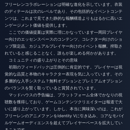
フリーレンコラボレーションは明確な進化を示しています。衣装
のディテールは次のレベルであり、その包括的なイベントコンテ
ンツは、これまで見てきた静的な報酬構造よりもはるかに高いエ
ンゲージメント価値を提供します。
ここでの価値提案は実際に理にかなっています—周回プレイヤ
ー向けのエッセンスベースのコンテンツ、コレクター向けのショ
ップ限定品、カジュアルプレイヤー向けのイベント報酬。搾取さ
れていると感じることなく、誰もが楽しめる何かがあります。
コミュニティの盛り上がりとその意味
初期のフィードバックは圧倒的に肯定的です。プレイヤーは視
覚的な品質と本物のキャラクター表現を気に入っています。その
多層的な入手システム？無料オプションとプレミアムオプション
のバランスを賢く取っていると賞賛されています。
マッドハウスの予告編は、プラットフォーム全体でかなりの視
聴数を獲得しており、ゲームコンテンツクリエイターは報道で大
いに盛り上がっています。しかし、本当に興味深いのは、これが
フリーレンのアニメファンをIdentity Vに引き込み、コアなモバイ
ルゲームオーディエンスを超えてプレイヤーベースを拡大してい
ることです。