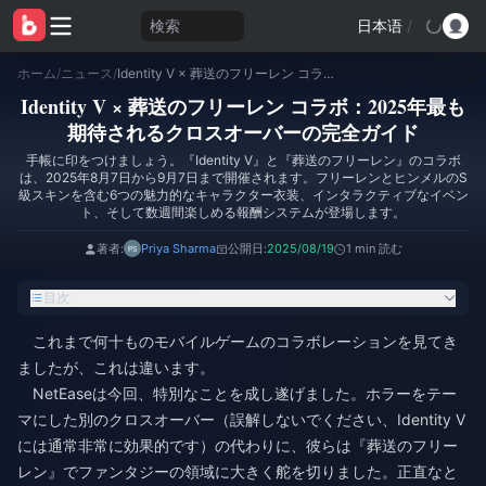
検索
日本语
/
ホーム
/
ニュース
/
Identity V × 葬送のフリーレン コラボ：2025年最も期待されるクロスオーバーの完全ガイド
Identity V × 葬送のフリーレン コラボ：2025年最も
期待されるクロスオーバーの完全ガイド
手帳に印をつけましょう。『Identity V』と『葬送のフリーレン』のコラボ
は、2025年8月7日から9月7日まで開催されます。フリーレンとヒンメルのS
級スキンを含む6つの魅力的なキャラクター衣装、インタラクティブなイベン
ト、そして数週間楽しめる報酬システムが登場します。
著者:
Priya Sharma
公開日:
2025/08/19
1 min 読む
目次
これまで何十ものモバイルゲームのコラボレーションを見てき
ましたが、これは違います。
NetEaseは今回、特別なことを成し遂げました。ホラーをテー
マにした別のクロスオーバー（誤解しないでください、Identity V
には通常非常に効果的です）の代わりに、彼らは『葬送のフリー
レン』でファンタジーの領域に大きく舵を切りました。正直なと