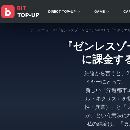
DIRECT TOP-UP
GAME
CA
ホーム
/
ニュース
/
『ゼンレスゾー
に課金する
結論から言うと、20
イヤーにとって、
新しい「浮遊都市
ル・ネクサス）を
性・異常）」と「ノ
か、という意味に
私の結論は、「ほ