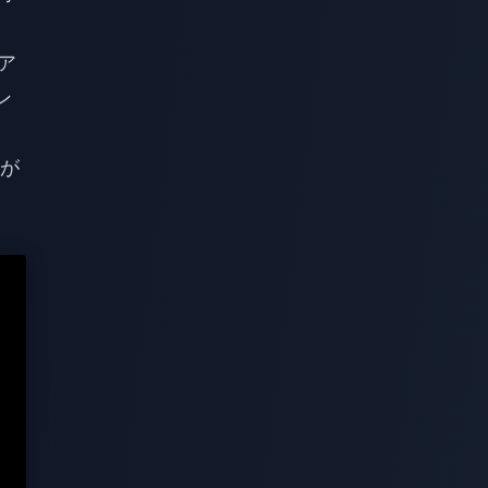
ア
ン
が