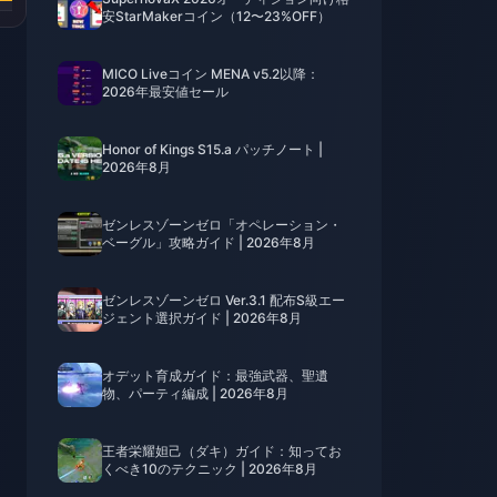
安StarMakerコイン（12〜23%OFF）
MICO Liveコイン MENA v5.2以降：
2026年最安値セール
Honor of Kings S15.a パッチノート |
2026年8月
ゼンレスゾーンゼロ「オペレーション・
ベーグル」攻略ガイド | 2026年8月
ゼンレスゾーンゼロ Ver.3.1 配布S級エー
ジェント選択ガイド | 2026年8月
オデット育成ガイド：最強武器、聖遺
物、パーティ編成 | 2026年8月
王者栄耀妲己（ダキ）ガイド：知ってお
くべき10のテクニック | 2026年8月