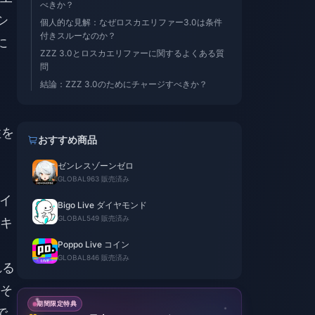
べきか？
シ
個人的な見解：なぜロスカエリファー3.0は条件
付きスルーなのか？
に
ZZZ 3.0とロスカエリファーに関するよくある質
問
結論：ZZZ 3.0のためにチャージすべきか？
性を
おすすめ商品
ゼンレスゾーンゼロ
GLOBAL
963 販売済み
イ
Bigo Live ダイヤモンド
GLOBAL
549 販売済み
キ
Poppo Live コイン
GLOBAL
846 販売済み
れる
そ
期間限定特典
で