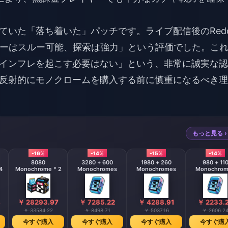
いた「落ち着いた」パッチです。ライブ配信後のRedd
ーはスルー可能、探索は強力」という評価でした。こ
インフレを起こす必要はない」という、非常に誠実な認
反射的にモノクロームを購入する前に慎重になるべき理
もっと見る ›
-16%
-14%
-15%
-14%
8080
3280 + 600
1980 + 260
980 + 11
4
Monochrome * 2
Monochromes
Monochromes
Monochrom
8
￥ 28293.97
￥ 7285.22
￥ 4288.91
￥ 2233.
￥ 33584.22
￥ 8498.71
￥ 5037.16
￥ 2606.2
今すぐ購入
今すぐ購入
今すぐ購入
今すぐ購