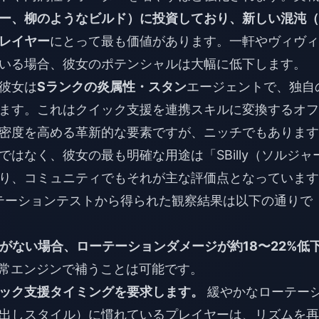
ー、柳のようなビルド）に投資しており、新しい混沌（
レイヤー
にとって最も価値があります。一軒やヴィヴィ
いる場合、彼女のポテンシャルは大幅に低下します。
彼女は
Sランクの炎属性・スタン
エージェントで、独自
ます。これはクイック支援を連携スキルに変換するオフ
密度を高める革新的な要素ですが、ニッチでもあります
はなく、彼女の最も明確な用途は「SBilly（ソルジャ
り、コミュニティでもそれが主な評価点となっています
ーテーションテストから得られた観察結果は以下の通りで
がない場合、ローテーションダメージが約18〜22%低
常エンジンで補うことは可能です。
ック支援タイミングを要求します。
緩やかなローテー
出しスタイル）に慣れているプレイヤーは、リズムを再