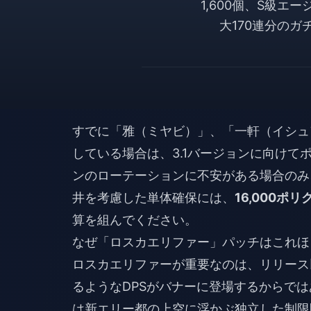
1,600個、S級
大170連分の
すでに「雅（ミヤビ）」、「一軒（イシュ
している場合は、3.1バージョンに向け
ンのローテーションに不安がある場合のみ
井を考慮した単体確保には、
16,000
算を組んでください。
なぜ「ロスカエリファー」パッチはこれほ
ロスカエリファーが重要なのは、リリース
るようなDPSがバナーに登場するからでは
は新エリー都の上空に浮かぶ独立した制限