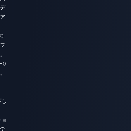
デ
ア
の
フ
。
ー0
。
下し
ショ
学