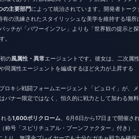
つの主要部門
によって統治されています。開発者トーク
特有の洗練されたスタイリッシュな美学を維持する場所
パッチが「パワーインフレ」よりも「世界観の提示と探
す。
。
Z初の
風属性・異常
エージェントです。彼女は、二次属
や同属性エージェントを編成するほど火力が上昇する
プロキシ戦闘フォームエージェント「ピュロイ」が、メ
はバナー限定ではなく、恒久的に戦力として加わる無料
される
1,600ポリクローム
、6月6日から17日まで開催さ
（称号「スピリチュアル・ブーンファクター」付き）、
布により、無課金プレイヤーでも十分なガチャ戦力を確保