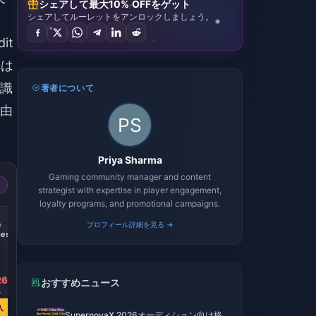
シェアして最大10% OFFをゲット
シェアしてルーレットをアンロックしましょう。
it
れは
識
著者について
由
Priya Sharma
Gaming community manager and content
strategist with expertise in player engagement,
loyalty programs, and promotional campaigns.
-14%
-15%
0
300 + 30
プロフィール詳細を見る →
60 Monochromes
es
Monochromes
26
￥ 720.30
￥ 167.74
おすすめニュース
4
￥ 840.02
￥ 196.36
入
今すぐ購入
今すぐ購入
SupernovaX 2026オーディション向け格