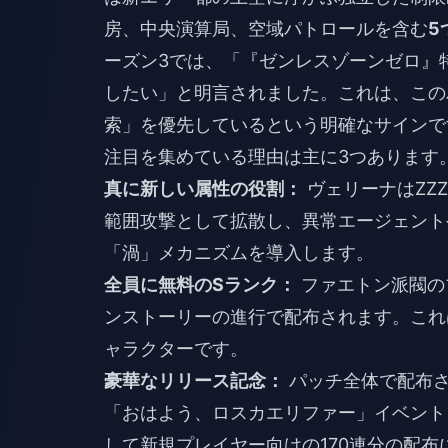
房、中央演算局、空域パトロールを含む
5
ーズン3では、「『ゼンレスゾーンゼロ』
したい」と明言されました。これは、この
索」を優先しているという明確なサインで
注目を集めている理由は主に3つあります
真に新しい属性の役割：
ヴェリーナはZZ
範囲攻撃として拡散し、異常エージェント
「渦」メカニズムを導入します。
全員に無料のSランク：
ファエトン派閥の
ンストーリーの進行で配布されます。これ
ャラクターです。
豪華なリリース記念：
パッチ全体で配布
「おはよう、ロスカエリファー」イベント
して新規プレイヤー向けの170連分の配