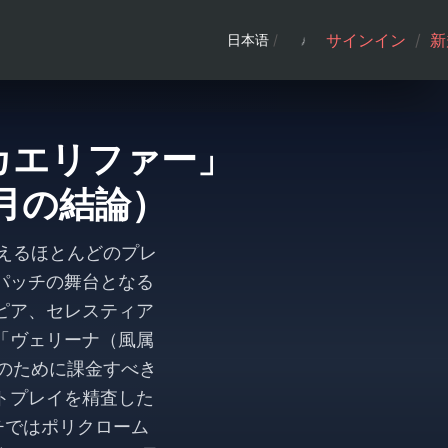
サインイン
/
新
日本语
/
スカエリファー」
6月の結論）
を迎えるほとんどのプレ
パッチの舞台となる
ピア、セレスティア
「ヴェリーナ（風属
ャのために課金すべき
トプレイを精査した
チではポリクローム