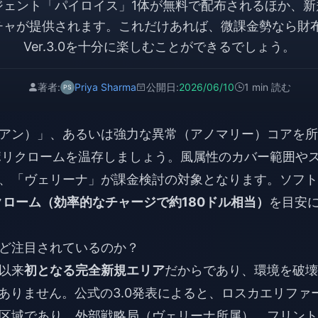
エージェント「パイロイス」1体が無料で配布されるほか、
ガチャが提供されます。これだけあれば、微課金勢なら財
Ver.3.0を十分に楽しむことができるでしょう。
著者:
Priya Sharma
公開日:
2026/06/10
1 min 読む
アン）」、あるいは強力な異常（アノマリー）コアを所
てポリクロームを温存しましょう。風属性のカバー範囲や
、「ヴェリーナ」が課金検討の対象となります。ソフト
ポリクローム（効率的なチャージで約180ドル相当）
を目安
ど注目されているのか？
以来
初となる完全新規エリア
だからであり、環境を破壊
ありません。公式の3.0発表によると、ロスカエリファ
区域であり、外部戦略局（ヴェリーナ所属）、フリント