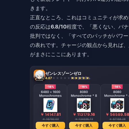
きます。
正直なところ、これはコミュニティが求めて
の反応は
6.8/10
程度で、「悪くない、バナ
批判ではなく、「すべてのパッチがパワー
の表れです。チャージの観点から見れば、
がまさにここにあります。
ゼンレスゾーンゼロ
4.87
963 販売済み
-16%
-16%
-16%
6480 + 1600
8080
8080
Monochromes
Monochrome * 8
Monochrome * 
￥ 14147.81
￥ 113179.16
￥ 56589.5
￥ 16792.03
￥ 134336.73
￥ 67168.28
今すぐ購入
今すぐ購入
今すぐ購入