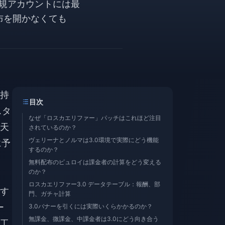
新規アカウントには最
布を開かなくても
持
目次
スタ
なぜ「ロスカエリファー」パッチはこれほど注目
天
されているのか？
ヴェリーナとノルマは3.0環境で実際にどう機能
に予
するのか？
無料配布のピュロイは課金者の計算をどう変える
のか？
ロスカエリファー3.0 データテーブル：報酬、部
す
門、ガチャ計算
ー
3.0バナーを引くには実際いくらかかるのか？
無課金、微課金、中課金者は3.0にどう向き合う
工