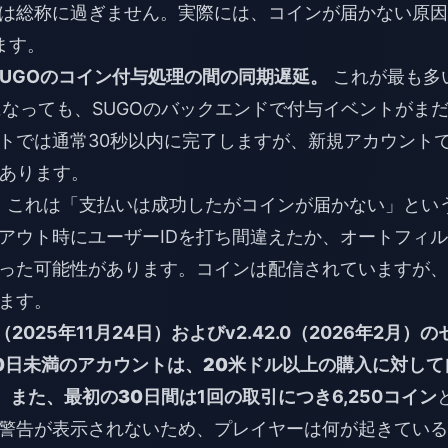
は総称に過ぎません。実際には、コインが届かない原因
ます。
とSUGOのコイン付与処理の間の同期遅延。
これが最も多
みになっても、SUGOのバックエンドで付与イベントがま
トでは通常30秒以内に完了しますが、新規アカウント
があります。
ると、これは「支払いは成功したがコインが届かない」とい
アウト時にユーザーIDを打ち間違えたか、オートフィル
った可能性があります。コインは配信されていますが、
ます。
.0（2025年11月24日）
および
v2.42.0（2026年2月）
の
0日未満のアカウントは、
20米ドル以上の購入に対して
。また、最初の30日間は
1回の取引につき6,250コイン
警告が表示されないため、プレイヤーは何が起きている