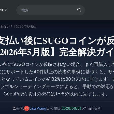
RD
Codapayでの支払い後にSUGOコインが反映されない？【2026年5月版】完全解決ガイド
での支払い後にSUGOコイン
2026年5月版】完全解決ガ
支払い後にSUGOコインが反映されない場合、まだ再購入
的にサポートした40件以上の読者の事例に基づくと、サ
となっているコインの約82%は30分以内に届きます。また、
のトラブルシューティングデータによると、手動での対応
CodaPayの取引の85%は1〜5分以内に完了します。
著者:
Lisa Wang
公開日:
2026/06/01
1 min 読む