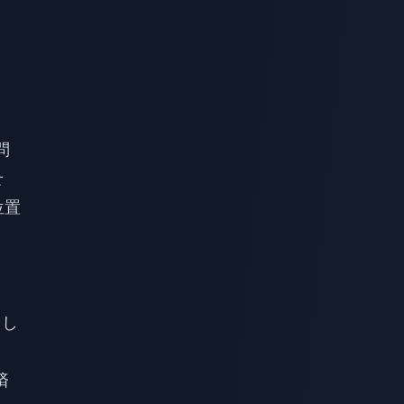
問
せ
位置
力し
済