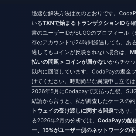
迅速な解決方法は次のとおりです。Coda
いる
TXNで始まるトランザクションID
を確
書のユーザーIDがSUGOのプロフィール
存のアカウントで24時間経過しても、ある
過してもコインが反映されない場合は、
M
払いの問題 > コインが届かない
からチケッ
以内に回答しています。CodaPayの返
けてください。時期尚早な異議申し立ては
2026年5月にCodapayで支払った後、
結論から言うと、私が調査したケースの約3分
トウェイの受け渡しに関する問題
であり、
る2026年2月の分析では、
CodaPay
ー、15%がユーザー側のネットワークの