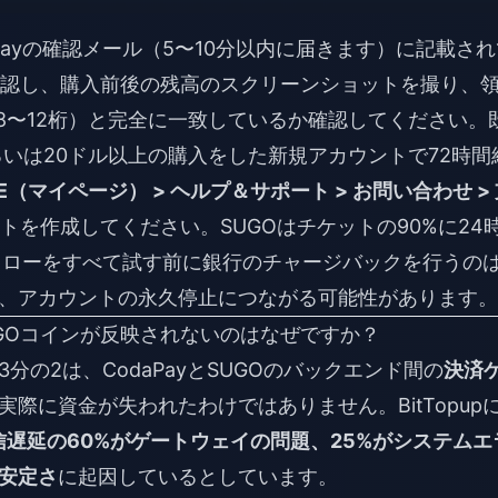
Payの確認メール（5〜10分以内に届きます）に記載され
認し、購入前後の残高のスクリーンショットを撮り、
（8〜12桁）と完全に一致しているか確認してください。
いは20ドル以上の購入をした新規アカウントで72時間
E（マイページ） > ヘルプ＆サポート > お問い合わせ >
トを作成してください。SUGOはチケットの90%に24
金フローをすべて試す前に銀行のチャージバックを行うの
、アカウントの永久停止につながる可能性があります。
SUGOコインが反映されないのはなぜですか？
の2は、CodaPayとSUGOのバックエンド間の
決済
実際に資金が失われたわけではありません。BitTopup
の配信遅延の60%がゲートウェイの問題、25%がシステムエ
不安定さ
に起因しているとしています。