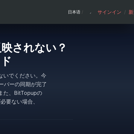
サインイン
/
新
日本语
/
が反映されない？
イド
しないでください。今
ーバーの同期が完了
BitTopupの
が必要ない場合、