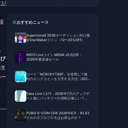
に記
場
おすすめニュース
SupernovaX 2026オーディション向け格
安StarMakerコイン（12〜23%OFF）
、
MICO Liveコイン MENA v5.2以降：
よび
2026年最安値セール
の支
コード「NCRCKYT8EF」を使用して無
ルー
料のエッグコインを入手する方法（2026
年8月）
Taka Live 1.2.11：2026年7月のアップデ
で
ート後にバッテリーの消耗が激しい？原
因と対処法
PUBG G-COIN CDK 2026年6月：91.43
ドルのダブルプロモはお得なのか？