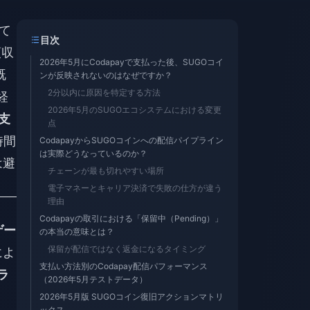
て
目次
領収
2026年5月にCodapayで支払った後、SUGOコイ
既
ンが反映されないのはなぜですか？
2分以内に原因を特定する方法
経
2026年5月のSUGOエコシステムにおける変更
 支
点
時間
CodapayからSUGOコインへの配信パイプライン
は実際どうなっているのか？
は避
チェーンが最も切れやすい場所
電子マネーとキャリア決済で失敗の仕方が違う
理由
Codapayの取引における「保留中（Pending）」
ゲー
の本当の意味とは？
保留が配信ではなく返金になるタイミング
によ
支払い方法別のCodapay配信パフォーマンス
ラ
（2026年5月テストデータ）
2026年5月版 SUGOコイン復旧アクションマトリ
ックス