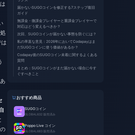
は
届かないSUGOコインを修正する7ステップ復旧
ガイド
無課金・微課金プレイヤーと重課金プレイヤーで
い
対応はどう変えるべきか？
だ処
次回、SUGOコインが届かない事態を防ぐには？
では
私の率直な意見：2026年においてCodapayはま
だSUGOコインに使う価値があるか？
Codapay後のSUGOコイン未着に関するよくある
質問
う
まとめ：SUGOコインがまだ届かない場合に今す
ぐすべきこと
あ
おすすめ商品
セ
SUGOコイン
自
GLOBAL
632 販売済み
と
Poppo Live コイン
の
GLOBAL
683 販売済み