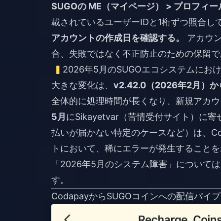
SUGOの ME（マイページ） > プロフ
載されているユーザーIDと1桁ずつ照合
アカウントの作成日を確認する。
アカウン
合、失敗ではなく不正防止のための保留で
2026年5月のSUGOエコシステムにお
大きな変化は、
v2.42.0（2026年2
全体的に処理時間が長くなり、新規アカウ
5月
にSikayetvar（苦情受付サイト）に寄せ
払いが届かない特定のケースなど）は、Co
トにおいて、稀にエラーが発生することを
「2026年5月のシステム障害」につい
す。
CodapayからSUGOコインへの配信パ