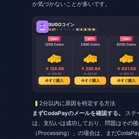
か気づかないことが多いです。
SUGOコイン
4.91
632 販売済み
-34%
-47%
-34%
1200 Coins
2400 Coins
6250 Coins
￥ 124.98
￥ 226.94
￥ 631.50
￥ 190.60
￥ 427.41
￥ 961.72
今すぐ購入
今すぐ購入
今すぐ購入
2分以内に原因を特定する方法
まずCodaPayのメールを確認する。
ステー
は、支払いは成功しており、問題はその後
（Processing）」の場合は、まだCod