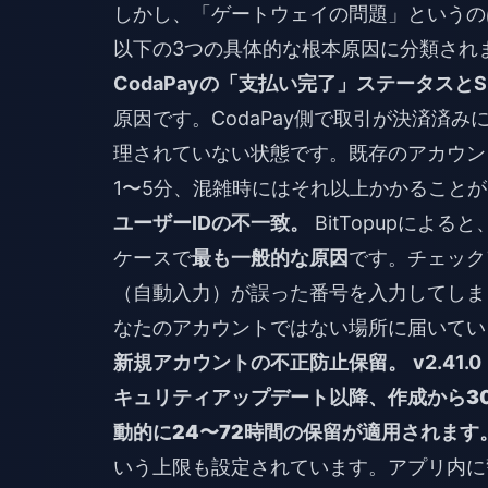
しかし、「ゲートウェイの問題」というの
以下の3つの具体的な根本原因に分類され
CodaPayの「支払い完了」ステータス
原因です。CodaPay側で取引が決済済
理されていない状態です。既存のアカウン
1〜5分、混雑時にはそれ以上かかること
ユーザーIDの不一致。
BitTopupによ
ケースで
最も一般的な原因
です。チェック
（自動入力）が誤った番号を入力してしま
なたのアカウントではない場所に届いてい
新規アカウントの不正防止保留。
v2.41
キュリティアップデート以降、作成から3
動的に24〜72時間の保留
が適用されます
いう上限も設定されています。アプリ内に