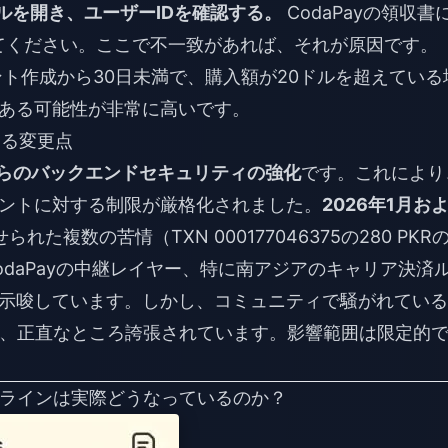
ィールを開き、ユーザーIDを確認する。
CodaPayの領収書
してください。ここで不一致があれば、それが原因です。
ト作成から30日未満で、購入額が20ドルを超えている
ある可能性が非常に高いです。
ける変更点
月）からのバックエンドセキュリティの強化
です。これにより
ントに対する制限が厳格化されました。
2026年1月お
られた複数の苦情（TXN 000177046375の280 PKR
daPayの中継レイヤー、特に南アジアのキャリア決済
示唆しています。しかし、コミュニティで騒がれている
ては、正直なところ誇張されています。影響範囲は限定的
イプラインは実際どうなっているのか？