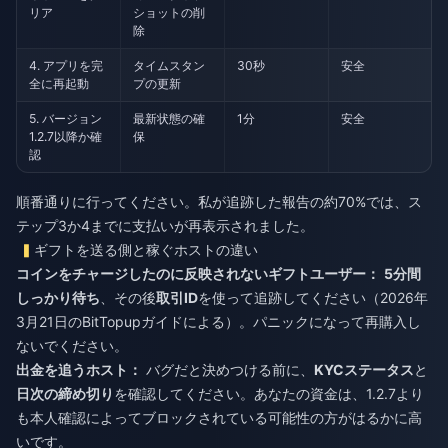
リア
ショットの削
除
4. アプリを完
タイムスタン
30秒
安全
全に再起動
プの更新
5. バージョン
最新状態の確
1分
安全
1.2.7以降か確
保
認
順番通りに行ってください。私が追跡した報告の約70%では、ス
テップ3か4までに支払いが再表示されました。
ギフトを送る側と稼ぐホストの違い
コインをチャージしたのに反映されないギフトユーザー：
5分間
しっかり待ち
、その後
取引ID
を使って追跡してください（2026年
3月21日のBitTopupガイドによる）。パニックになって再購入し
ないでください。
出金を追うホスト：
バグだと決めつける前に、
KYCステータス
と
日次の締め切り
を確認してください。あなたの資金は、1.2.7より
も本人確認によってブロックされている可能性の方がはるかに高
いです。