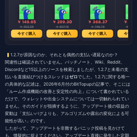
￥ 149.65
￥ 299.30
￥ 368.37
￥ 748
￥ 303.58
￥ 607.16
￥ 746.78
￥ 1517
今すぐ購入
今すぐ購入
今すぐ購入
今すぐ
1.2.7が原因なのか、それとも偶然の支払い遅延なのか？
関連性は確認されていません。パッチノート、Wiki、Reddit、
Discordなど15以上のソースを検索しましたが、1.2.7と未着の支
払いを直接結びつけるスレッドは
ゼロ
でした。1.2.7に関する唯一
の具体的な記述は、2026年6月付のBitTopupの記事で、そこには
「ルーム作成機能の改善と安定性の向上」について書かれている
だけで、ウォレットや出金システムについては一切触れられてい
ません。そのガイドが指摘するように、アップデート後の収益の
変動は「支払いバグよりも、アルゴリズムや露出の変化による可
能性が高い」のです。
したがって、アップデートを非難するパニック投稿を見かけて
も、懐疑的に捉えてください。アップデート直後に発生した定期