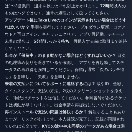
は1〜3営業日、週末を挟むとそれ以上かかります。
72時間
以内の
ものはバグではなく、通常の処理として扱ってください。
アップデート後にTaka Liveのコインが表示されない場合はどうす
ればいいか？
手順を実行してください：プルダウン更新、ログア
ウトと再ログイン、キャッシュクリア、アプリ再起動。チャージ
未着の場合は、
5分間しっかり待ち
、再購入する前に取引IDで追跡
してください。
出金が「保留中」のまま動かない場合はどうすればいいか？
日次
の処理締め切りを過ぎているか確認し、アプリを再起動してステ
ータスの再取得を強制してください。保留は通常「次のバッチ待
ち」を意味し、「失敗」を意味しません。
未着の支払いについてサポートに連絡するには？
取引ID、金額、
タイムスタンプ、支払い方法、2枚のスクリーンショットを添え
て、1回だけチケットを送信してください。参照番号があるチケッ
トは初動が早くなります。出金申請を再提出しないでください。
再インストールで支払い問題は解決するか？
解決することもあり
ますが、リスクがあります。本人確認が完了し、記録が同期され
ていれば安全です。
KYCの途中や未同期のデータがある場合
は避