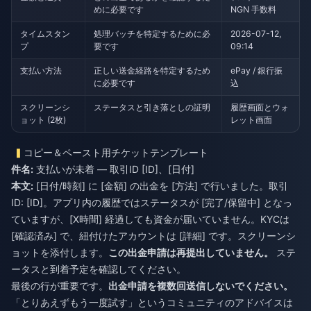
めに必要です
NGN 手数料
タイムスタン
処理バッチを特定するために必
2026-07-12,
プ
要です
09:14
支払い方法
正しい送金経路を特定するため
ePay / 銀行振
に必要です
込
スクリーンシ
ステータスと引き落としの証明
履歴画面とウォ
ョット (2枚)
レット画面
コピー＆ペースト用チケットテンプレート
件名:
本文:
[日付/時刻] に [金額] の出金を [方法] で行いました。取引
ID: [ID]。アプリ内の履歴ではステータスが [完了/保留中] となっ
ていますが、[X時間] 経過しても資金が届いていません。KYCは
[確認済み] で、紐付けたアカウントは [詳細] です。スクリーンシ
ョットを添付します。
この出金申請は再提出していません。
ステ
ータスと到着予定を確認してください。
最後の行が重要です。
出金申請を複数回送信しないでください。
「とりあえずもう一度試す」というコミュニティのアドバイスは