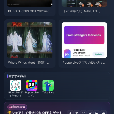
PUBG G-COIN CDK 2026年6
【2026年7月】NARUTO-ナル
月：91.43ドルのダブルプロモ
ト- 疾風伝コラボ向けPUBGモ
はお得なのか？
バイルUC最安チャージ法：価
格、おすすめパック＆安全なチ
ャージ手順
Where Winds Meet（絶鶏）
Poppo Liveアプリの使い方：完
「山秋の宴」イベント報酬（20
全初心者向けガイド | 2026年7
26年7月）：全リスト、通貨、
月
優先順位
おすすめ商品
Bigo Live ダ
Poppo Live
Taka Live
イヤモンド
コイン
期間限定特典
シェアして最大10% OFFをゲット