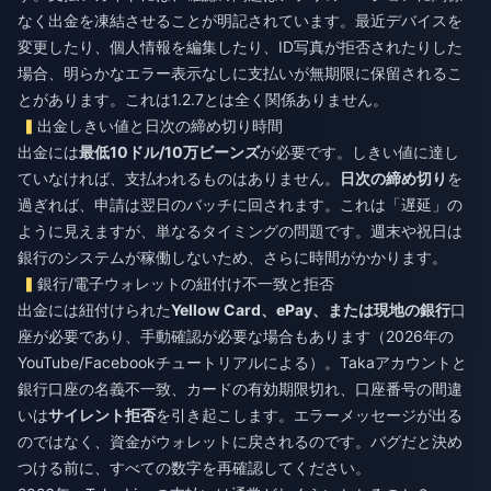
なく出金を凍結させることが明記されています。最近デバイスを
変更したり、個人情報を編集したり、ID写真が拒否されたりした
場合、明らかなエラー表示なしに支払いが無期限に保留されるこ
とがあります。これは1.2.7とは全く関係ありません。
出金しきい値と日次の締め切り時間
出金には
最低10ドル/10万ビーンズ
が必要です。しきい値に達し
ていなければ、支払われるものはありません。
日次の締め切り
を
過ぎれば、申請は翌日のバッチに回されます。これは「遅延」の
ように見えますが、単なるタイミングの問題です。週末や祝日は
銀行のシステムが稼働しないため、さらに時間がかかります。
銀行/電子ウォレットの紐付け不一致と拒否
出金には紐付けられた
Yellow Card、ePay、または現地の銀行
口
座が必要であり、手動確認が必要な場合もあります（2026年の
YouTube/Facebookチュートリアルによる）。Takaアカウントと
銀行口座の名義不一致、カードの有効期限切れ、口座番号の間違
いは
サイレント拒否
を引き起こします。エラーメッセージが出る
のではなく、資金がウォレットに戻されるのです。バグだと決め
つける前に、すべての数字を再確認してください。