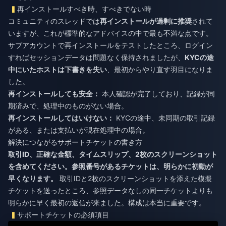
再インストールすべき時、すべきでない時
コミュニティのスレッドでは
再インストールが過剰に推奨
されて
いますが、これが標準的なアドバイスの中で最も不満な点です。
サブアカウントで再インストールをテストしたところ、ログイン
すればセッションデータは問題なく保持されましたが、
KYCの途
中にいたホストは下書きを失い
、最初からやり直す羽目になりま
した。
再インストールしても安全：
本人確認が完了しており、記録が同
期済みで、処理中のものがない場合。
再インストールしてはいけない：
KYCの途中、未同期の取引記録
がある、または支払いが現在処理中の場合。
解決につながるサポートチケットの書き方
取引ID、正確な金額、タイムスリップ、2枚のスクリーンショット
を含めてください。参照番号があるチケットは、明らかに初動が
早くなります。
取引IDと2枚のスクリーンショットを添えた模擬
チケットを送ったところ、参照データなしの同一チケットよりも
明らかに早く最初の返信が来ました。構成は本当に重要です。
サポートチケットの必須項目