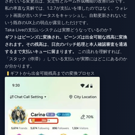
されている変更点は、安定性とルーム作成機能の改善のみです。
私の率直な見解では、1.2.7が支払いを壊したのではなく、ウォレ
ット画面が古いステータスをキャッシュし、自動更新されないと
いう既存のUX上の弱点が露呈しただけです。
Taka Liveの支払いシステムは実際どうなっているのか？
ギフトはビーンズに変換され、ビーンズは出金可能な残高に変換
されます。その残高は、日次のバッチ処理と本人確認審査を通過
するまで支払いキューに留まります。
この流れを理解すれば、
「スタック（停滞）」している支払いが実際にはどこにあるのか
が分かります。
ギフトから出金可能残高までの変換プロセス