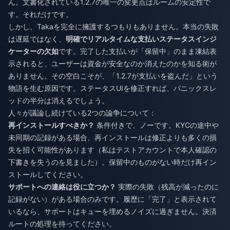
ん。文書化されている1.2.7の唯一の変更点はルームの安定性で
す。それだけです。
しかし、Takaを完全に擁護するつもりもありません。本当の失敗
は遅延ではなく、
明確でリアルタイムな支払いステータスインジ
ケーターの欠如
です。完了した支払いが「保留中」のまま凍結表
示されると、ユーザーは資金が安全なのか消えたのかを知る術が
ありません。その空白こそが、「1.2.7が支払いを盗んだ」という
物語を生む原因です。ステータスUIを修正すれば、パニックスレ
ッドの半分は消えるでしょう。
人々が議論し続けている2つの論争について：
再インストールすべきか？
条件付きで、ノーです。KYCの途中や
未同期の記録がある場合、再インストールは修正よりも多くの損
失を招く可能性があります（私はテストアカウントで本人確認の
下書きを失うのを見ました）。保留中のものがない時だけ再イン
ストールしてください。
サポートへの連絡は役に立つか？
実際の失敗（残高が減ったのに
記録がない）がある場合のみです。履歴に「完了」と表示されて
いるなら、サポートはキューを埋めるノイズに過ぎません。決済
ルートの処理を待ってください。