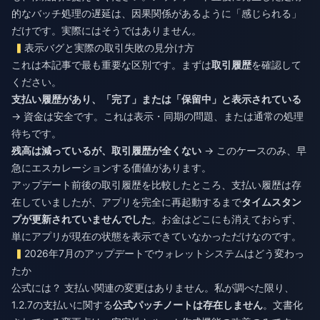
的なバッチ処理の遅延は、因果関係があるように「感じられる」
だけです。実際にはそうではありません。
表示バグと実際の取引失敗の見分け方
これは本記事で最も重要な区別です。まずは
取引履歴
を確認して
ください。
支払い履歴があり、「完了」または「保留中」と表示されている
→ 資金は安全です。これは表示・同期の問題、または通常の処理
待ちです。
残高は減っているが、取引履歴が全くない
→ このケースのみ、早
急にエスカレーションする価値があります。
アップデート前後の取引履歴を比較したところ、支払い履歴は存
在していましたが、アプリを完全に再起動するまで
タイムスタン
プが更新されていませんでした
。お金はどこにも消えておらず、
単にアプリが現在の状態を表示できていなかっただけなのです。
2026年7月のアップデートでウォレットシステムはどう変わっ
たか
公式には？ 支払い関連の変更はありません。私が調べた限り、
1.2.7の支払いに関する
公式パッチノートは存在しません
。文書化