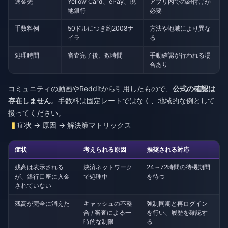
送金先
Yellow Card、ePay、現
アプリ内での紐付けが
地銀行
必要
手数料例
50ドルにつき約2008ナ
方法や地域により異な
イラ
る
処理時間
審査完了後、数時間
手動確認が行われる場
合あり
コミュニティの動画やRedditから引用したもので、
公式の確認は
存在しません
。手数料は固定レートではなく、地域的な例として
扱ってください。
症状 → 原因 → 解決策マトリックス
症状
考えられる原因
推奨される対応
残高は表示される
決済ネットワーク
24～72時間の待機期間
が、銀行口座に入金
で処理中
を待つ
されていない
残高が完全に消えた
キャッシュの不整
強制同期と再ログイン
合 / 審査による一
を行い、履歴を確認す
時的な制限
る