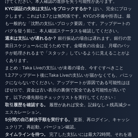
けてください。本人確認の進捗を失う可能性があります。
KYC認証の失敗は支払いをブロックするか？
はい、完全にブロッ
クします。これは1.2.7とは無関係です。KYCの不備や拒否は、最
も一般的な「沈黙の支払いブロック要因」です。アップデートの
バグを疑う前に、本人確認ステータスを確認してください。
週末は支払いが遅れるか？
銀行振込の場合は遅れます。銀行の営
業日スケジュールに従うためです。金曜夜の出金は、月曜のバッ
チが処理されるまで「スタック」しているように見えることがよ
くあります。
まとめ：Taka Liveの支払いが未着の場合、今すぐすべきこと
1.2.7アップデート後にTaka Liveの支払いが届かなくても、パニッ
クにならないでください。アップデートが原因である可能性はほ
ぼゼロで、資金は古い表示の裏側で安全である可能性が高いで
す。以下の優先順位チェックリストを実行してください：
取引履歴を確認する。
履歴があれば安全。記録なし＋残高減少＝
エスカレーション。
5分間の自己解決手順を実行する。
更新、再ログイン、キャッシ
ュクリア、再起動、バージョン確認。
タイムラインを待つ。
完了した支払いには最大72時間。それを過