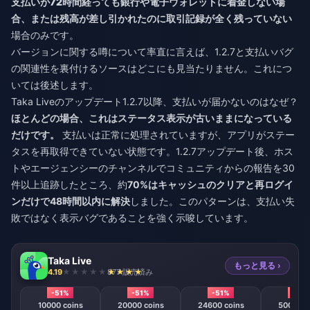
支払いが72時間経っても銀行や電子ウォレットに着金しない場
合、または残高が差し引かれたのに
取引記録が全く残っていない
場合のみです。
バージョンに関する噂について率直に言えば、1.2.7と支払いバグ
の関連性を裏付けるソースはどこにも見当たりません。これにつ
いては後述します。
Taka Liveのアップデート1.2.7以降、支払いが届かないのはなぜ？
ほとんどの場合、これはステータス表示が古いままになっている
だけです。
支払いは正常に処理されていますが、アプリがステー
タスを再取得できていない状態です。1.2.7アップデート後、ホス
トやエージェンシーのチャンネルでコミュニティからの報告を30
件以上追跡したところ、約
70%はキャッシュのクリアと再ログイ
ンだけで48時間以内に解決
しました。このパターンは、支払い失
敗ではなく表示バグであることを強く示唆しています。
Taka Live
もっと見る ›
4.19
877 販売済み
-51%
-51%
-51%
-51%
10000 coins
20000 coins
24600 coins
50000 c