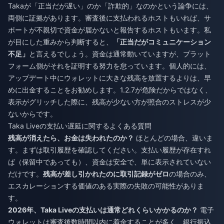
Takaが「正当だが遅い」のか「詐欺的」なのかという論争には、
両側に証拠があります。審査後に支払われるホストもいれば、サ
ポートが不親切で資金が届かないと報告するホストもいます。私
が目にした重みから判断すると、
「正当だがコミュニケーション
不足」
と言えるでしょう。資金は通常動いていますが、プラット
フォーム側がそれを証明する努力を怠っています。個人的には、
アップデート中にウォレットに大きな残高を放置するよりは、早
めに出金することをお勧めします。1.2.7が危険だからではなく、
表示がグリッチした際に、残高が少ない方が照合のストレスが少
ないからです。
Taka Liveの支払い遅延に関するよくある質問
残高が消えたら、お金は失われたのか？
ほとんどの場合、違いま
す。まずは取引履歴を確認してください。支払い履歴が存在すれ
ば（保留中であっても）、資金は安全で、単に表示されていない
だけです。
残高が差し引かれたのに取引記録がゼロ
の場合のみ、
エスカレーションする価値のある実際の失敗の可能性がありま
す。
2026年、Taka Liveの支払いは通常どれくらいかかるのか？
電子
ウォレットは審査後数時間以内に着金することが多く、銀行振込