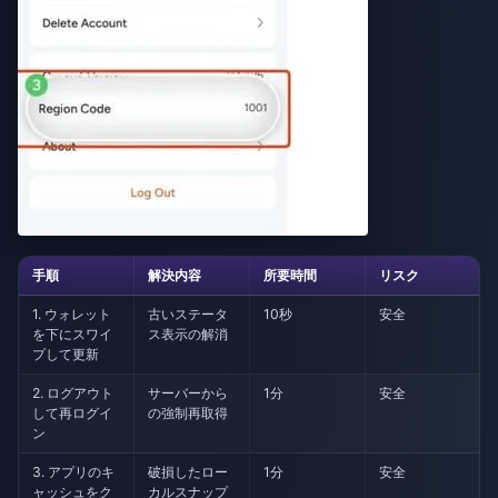
手順
解決内容
所要時間
リスク
1. ウォレット
古いステータ
10秒
安全
を下にスワイ
ス表示の解消
プして更新
2. ログアウト
サーバーから
1分
安全
して再ログイ
の強制再取得
ン
3. アプリのキ
破損したロー
1分
安全
ャッシュをク
カルスナップ