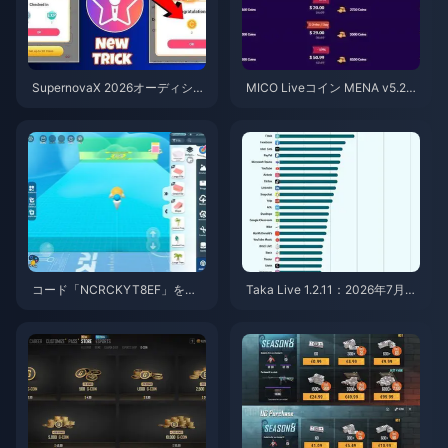
SupernovaX 2026オーディショ
MICO Liveコイン MENA v5.2以
ン向け格安StarMakerコイン（1
降：2026年最安値セール
2〜23%OFF）
コード「NCRCKYT8EF」を使
Taka Live 1.2.11：2026年7月の
用して無料のエッグコインを入
アップデート後にバッテリーの
手する方法（2026年8月）
消耗が激しい？原因と対処法