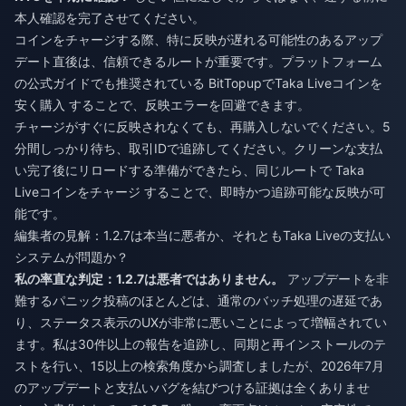
本人確認を完了させてください。
コインをチャージする際、特に反映が遅れる可能性のあるアップ
デート直後は、信頼できるルートが重要です。プラットフォーム
の公式ガイドでも推奨されている
BitTopupでTaka Liveコインを
安く購入
することで、反映エラーを回避できます。
チャージがすぐに反映されなくても、再購入しないでください。5
分間しっかり待ち、取引IDで追跡してください。クリーンな支払
い完了後にリロードする準備ができたら、同じルートで
Taka
Liveコインをチャージ
することで、即時かつ追跡可能な反映が可
能です。
編集者の見解：1.2.7は本当に悪者か、それともTaka Liveの支払い
システムが問題か？
私の率直な判定：1.2.7は悪者ではありません。
アップデートを非
難するパニック投稿のほとんどは、通常のバッチ処理の遅延であ
り、ステータス表示のUXが非常に悪いことによって増幅されてい
ます。私は30件以上の報告を追跡し、同期と再インストールのテ
ストを行い、15以上の検索角度から調査しましたが、2026年7月
のアップデートと支払いバグを結びつける証拠は全くありませ