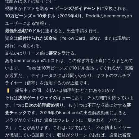
仕組みは以下の通りです：
視聴者がギフトを送る →
ビーンズ/ダイヤモンド
に変換される。
10万ビーンズ = 10米ドル
（2026年4月、Redditのbeermoneyph
ユーザーによる情報）。
最低出金額10ドル
に達すると、出金申請を行う。
資金は
紐付けられた送金先
（Yellow Card、ePay、または現地の
銀行）へ送られる。
支払いはリリース前に
審査
を受ける。
あるbeermoneyphのホストは、この稼ぎ方を正直にこうまとめて
います。「Takaは10万ビーンズで10ドル支払ってくれるが、戦略
が必要だ」。デイリータスクは時間がかかり、ギフトのマルチプ
ライヤー（倍率）を活用するのが近道です。
「保留中」の間、支払いは物理的にどこにあるのか？
それは
決済ゲートウェイのキュー
にあり、2つの関門を待っていま
す。1つは
日次の処理締め切り
、もう1つは不正な収益に対する
審
査チェック
です。2026年のFacebookの出金解説動画によると、
フラグが立てられた資金はウォレットに「戻される（バウン
ス）」ことがあります。これはバグではなく、不正防止レイヤー
が機能している証拠です。収益がクリーンであれば、通常は審査