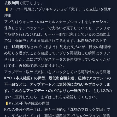
後
数時間
で完了します。
サーバー同期とアプリキャッシュが「完了」した支払いを隠す
理由
アプリはウォレットのローカルスナップショットを
キャッシュ
に
保存します。バックエンドで支払いが完了していても、アプリが
再取得を行わなければ、サーバー側では完了しているのに画面上
では「保留中」のまま凍結されて見えます。私自身のテストで
は、
18時間
凍結されているように見えた支払いが、日次の処理締
め切りを過ぎたことを確認してアプリを再起動した瞬間にクリア
されました。単にアプリがステータスを再取得していなかっただ
けです。再起動で表示は直りました。
アップデート以外で支払いをブロックしている可能性のある問題
KYC（本人確認）の保留、最低出金額未達、紐付けアカウントの
不一致などは、アップデートとは無関係に支払いをブロックしま
す。これらはアップデートのバグよりも一般的です。
もし1.2.7の
せいに直行したなら、まずはこれらを確認してください。
KYCの不備や確認の保留
KYCの失敗や未完了は、最も一般的な「沈黙のブロック要因」で
す。支払いガイドには、確認の問題はアプリのバージョンに関係