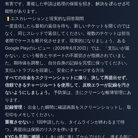
有害です。重複した申請は処理の保留を招き、解決を
遅らせる
可
能性があります。
エスカレーションと現実的な回答期間
一度送信したら最初の返信を待ち、新しいチケットを開くのでは
なく、同じスレッドで返信してください。複数のチケットは担当
者間でケースを断片化させます。現実的になりましょう。ある
Google Playのレビュー（2026年6月20日）では、「支払いが届
かない」という報告とサポートの不親切さが指摘されていまし
た。期待値を調整し、自分自身の記録を完璧に保ってください。
支払いトラブルを回避し、安全にチャージする方法
すべての出金をスクリーンショットに撮り、決して再提出せず、
信頼できるチャージルートを使用して、反映エラーが記録を汚さ
ないようにしましょう。
予防策は、主にクリーンな帳簿管理にあ
ります。
記録管理：
出金した瞬間に確認画面をスクリーンショットし、取
引IDをメモしてください。
重複させない：
1回申請したら、タイムラインが終わるまで待
つ。再提出は保留のリスクを伴います。
KYCを早期に確認：
しきい値に達してからではなく、達する前に