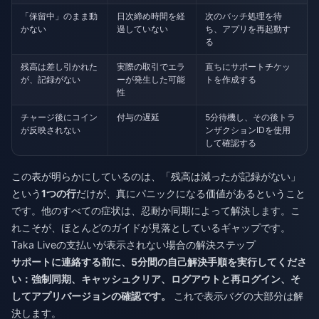
「保留中」のまま動
日次締め時間を経
次のバッチ処理を待
かない
過していない
ち、アプリを再起動す
る
残高は差し引かれた
実際の取引でエラ
直ちにサポートチケッ
が、記録がない
ーが発生した可能
トを作成する
性
チャージ後にコイン
付与の遅延
5分待機し、その後トラ
が反映されない
ンザクションIDを使用
して確認する
この表が明らかにしているのは、「残高は減ったが記録がない」
という
1つの行
だけが、真にパニックになる価値があるということ
です。他のすべての症状は、忍耐か同期によって解決します。こ
れこそが、ほとんどのガイドが見落としているギャップです。
Taka Liveの支払いが表示されない場合の解決ステップ
サポートに連絡する前に、5分間の自己解決手順を実行してくださ
い：強制同期、キャッシュクリア、ログアウトと再ログイン、そ
してアプリバージョンの確認です。
これで表示バグの大部分は解
決します。