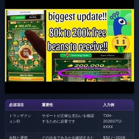
必須項目
重要性
入力例
トランザクシ
サポートが正確な支払いを確認
TXN-
ョンID
するために必要です
20260712-
XXXX
金額と通貨
どの出金であるかを確認するた
$50 / ~2008