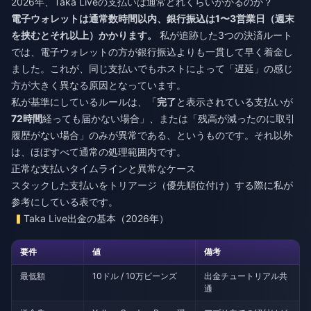
2026年、Taka Liveの支払いは通常どれくらいかかるのか？
電子ウォレットは通常数時間以内、銀行振込は1〜3営業日（週末
を挟むとそれ以上）かかります。
私が追跡した3つの決済ルート
では、電子ウォレットの方が銀行振込よりも一貫して早く着金し
ました。これが、同じ支払いでもホストによって「遅延」の感じ
方が大きく異なる原因となっています。
私が基準にしているルールは、「
完了
と表示されている支払いが
72時間
経っても届かない場合」、または「残高が減ったのに取引
履歴がない場合」のみが異常である、というものです。それ以外
は、ほぼすべて通常の処理範囲内です。
正常な支払いタイムラインと異常なケース
スタックした支払いをトリアージ（優先順位付け）する際に私が
参考にしている表です。
Taka Live出金の基本（2026年）
要件
値
備考
最低額
10ドル / 10万ビーンズ
出金チュートリアル共
通