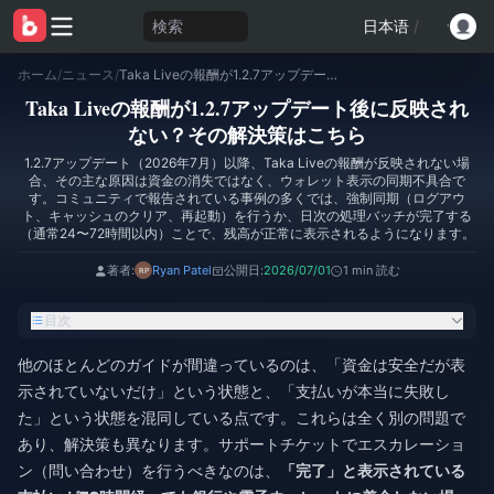
検索
日本语
/
ホーム
/
ニュース
/
Taka Liveの報酬が1.2.7アップデート後に反映されない？その解決策はこちら
Taka Liveの報酬が1.2.7アップデート後に反映され
ない？その解決策はこちら
1.2.7アップデート（2026年7月）以降、Taka Liveの報酬が反映されない場
合、その主な原因は資金の消失ではなく、ウォレット表示の同期不具合で
す。コミュニティで報告されている事例の多くでは、強制同期（ログアウ
ト、キャッシュのクリア、再起動）を行うか、日次の処理バッチが完了する
（通常24〜72時間以内）ことで、残高が正常に表示されるようになります。
著者:
Ryan Patel
公開日:
2026/07/01
1 min 読む
目次
他のほとんどのガイドが間違っているのは、「資金は安全だが表
示されていないだけ」という状態と、「支払いが本当に失敗し
た」という状態を混同している点です。これらは全く別の問題で
あり、解決策も異なります。サポートチケットでエスカレーショ
ン（問い合わせ）を行うべきなのは、
「完了」
と表示されている