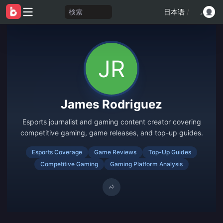
検索
日本语
/
James Rodriguez
Esports journalist and gaming content creator covering
competitive gaming, game releases, and top-up guides.
Esports Coverage
Game Reviews
Top-Up Guides
Competitive Gaming
Gaming Platform Analysis