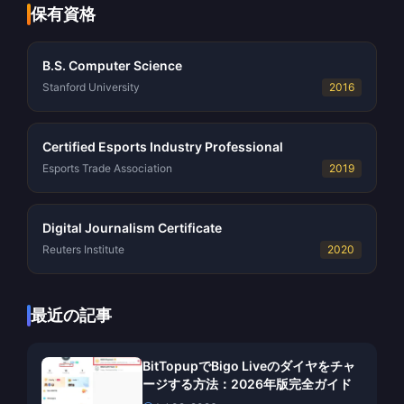
保有資格
B.S. Computer Science
Stanford University
2016
Certified Esports Industry Professional
Esports Trade Association
2019
Digital Journalism Certificate
Reuters Institute
2020
最近の記事
BitTopupでBigo Liveのダイヤをチャ
ージする方法：2026年版完全ガイド