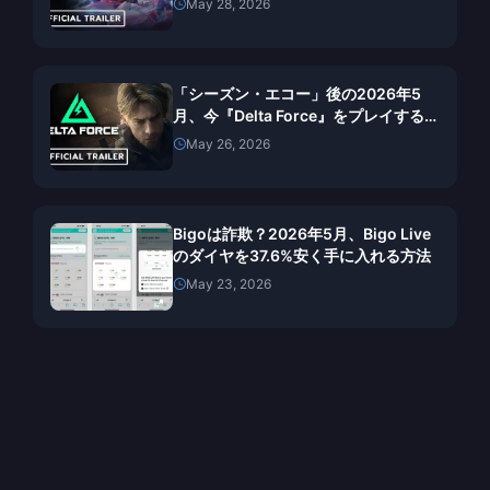
May 28, 2026
「シーズン・エコー」後の2026年5
月、今『Delta Force』をプレイする価
値はあるか？
May 26, 2026
Bigoは詐欺？2026年5月、Bigo Live
のダイヤを37.6%安く手に入れる方法
May 23, 2026