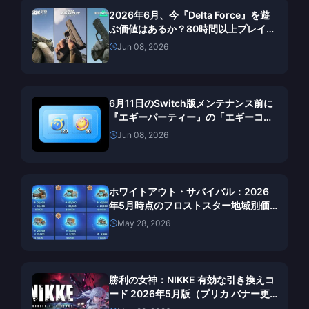
2026年6月、今『Delta Force』を遊
ぶ価値はあるか？80時間以上プレイし
た抽出モードの評価
Jun 08, 2026
6月11日のSwitch版メンテナンス前に
『エギーパーティー』の「エギーコイ
ン」を購入する方法：期間限定チャー
Jun 08, 2026
ジガイド
ホワイトアウト・サバイバル：2026
年5月時点のフロストスター地域別価
格差：最もお得にチャージできる場所
May 28, 2026
は？
勝利の女神：NIKKE 有効な引き換えコ
ード 2026年5月版（プリカ バナー更
新）