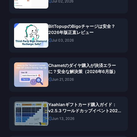
Jul 02, 2026
BitTopupのBigoチャージは安全？
2026年版正直レビュー
Jul 03, 2026
Chametのダイヤ購入が決済エラー
に？安全な解決策（2026年6月版）
Jun 21, 2026
Yaahlanギフトカード購入ガイド：
v2.5.3 ワールドカップイベント2026
における投資対効果（ROI）の真実
Jun 13, 2026