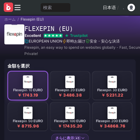
検索
日本语
/
ホーム
/
Flexepin (EU)
FLEXEPIN (EU)
Excellent
Trustpilot
EUROPEAN UNION
即時お届け
安全・安心な決済
Flexepin, an easy way to spend on websites globally - Fast, Secur
Private!
金額を選択
Flexepin 10 EURO
Flexepin 20 EURO
Flexepin 30 EURO
￥ 1743.19
￥ 3486.38
￥ 5231.22
Flexepin 50 EURO
Flexepin 100 EURO
Flexepin 200 EURO
￥ 8715.96
￥ 17435.20
￥ 34868.76
さらに表示
+1