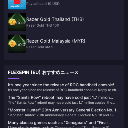
Paysafecard 10 USD
Razer Gold Thailand (THB)
Razer Gold THB 100
Razer Gold Malaysia (MYR)
Razer Gold RM 5
FLEXEPIN (EU) おすすめニュース
It’s one year since the release of ROG handheld console!
It’s one year since the release of ROG handheld console! Reply to chat
Reply to chat about your experience and get official
about your experience and get official peripherals & various 3A
peripherals & various 3A masterpieces!
The "Saints Row" reboot may have sold just 1.7 million
masterpieces!
The "Saints Row" reboot may have sold just 1.7 million copies, the
copies, the lowest number in the series' history
lowest number in the series' history
"Monster Hunter" 20th Anniversary General Election No. 18
"Monster Hunter" 20th Anniversary General Election No. 18 and 19:
and 19: Dark Wave Dragon and Tian Yu Dragon appear
Dark Wave Dragon and Tian Yu Dragon appear
Many classic games such as "Xenogears" and "Final
Many classic games such as "Xenogears" and "Final Fantasy 8"