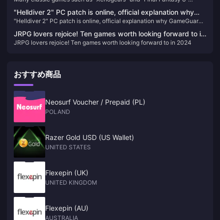
Fantasy 8" celebrate their anniversaries
celebrate their anniversaries
"Helldiver 2" PC patch is online, official explanation why
"Helldiver 2" PC patch is online, official explanation why GameGuard
GameGuard anti-cheat system is used
anti-cheat system is used
JRPG lovers rejoice! Ten games worth looking forward to in
JRPG lovers rejoice! Ten games worth looking forward to in 2024
2024
おすすめ商品
Neosurf Voucher / Prepaid (PL)
POLAND
Razer Gold USD (US Wallet)
UNITED STATES
Flexepin (UK)
UNITED KINGDOM
Flexepin (AU)
AUSTRALIA