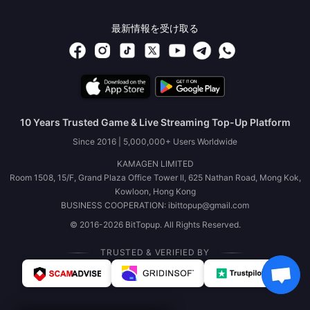
最新情報を受け取る
10 Years Trusted Game & Live Streaming Top-Up Platform
Since 2016 | 5,000,000+ Users Worldwide
KAMAGEN LIMITED
Room 1508, 15/F, Grand Plaza Office Tower II, 625 Nathan Road, Mong Kok,
Kowloon, Hong Kong
BUSINESS COOPERATION: ibittopup@gmail.com
© 2016-2026 BitTopup. All Rights Reserved.
TRUSTED & VERIFIED BY