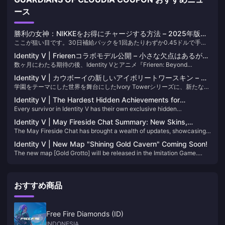
ース
勝利の女神：NIKKEをお得にチャージする方法 – 2025年版お
ここが狙い目です。30日補給パックを1回あたりわずか0.45ドルで手に
財布に優しいガイド
入れ、さらに24%の割引が適用されるサードパーティの割引を組み合わ
Identity V | Frierenコラボモデル公開 – 小さな欠点はあるが、
せれば、完璧です。初回購入ボーナスもお見逃しなく。ジェムが文字通
数ヶ月にわたる期待の後、Identity Vとアニメ『Frieren: Beyond
大きな問題はなし！
り2倍になります。
Journey’s End』の待望のコラボレーションがついに実現しました！公式
Identity V | カウボーイの新しいアイボリートワースキン – ゲ
開始まで1週間を切り、全体的な演出はかなりしっかりしていますが、予
学園をテーマにした世界を舞台にしたIvory Towerシリーズに、新たな学
ーム内の見た目は2Dプレビューよりもずっと良い！
期せぬモデリングの問題が明らかになっています。
生が加わりました——それは他でもない私たちのカウボーイです！これ
Identity V | The Hardest Hidden Achievements for
らの六元青スキンは常に高品質で、今回は3Dモデルが驚くほどよくでき
Every survivor in Identity V has their own exclusive hidden
Survivors – Only a Few Have Ever Done It!
ています！
achievement. Triggering one during a match grants an extra 600
Identity V | May Fireside Chat Summary: New Skins,
points — a small bonus, but some of these achievements are insanely
The May Fireside Chat has brought a wealth of updates, showcasing
Adjustments, and More!
hard to pull off!
the developers' attentiveness to player feedback. Here's a
Identity V | New Map "Shining Gold Cavern" Coming Soon!
comprehensive breakdown of the latest announcements:
The new map [Gold Grotto] will be released in the Imitation Game.
Neutral creatures will be added, such as: Ghouls. Minecarts, stairs,
shafts, etc. can be used.
おすすめ商品
Free Fire Diamonds (ID)
INDONESIA