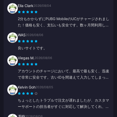
Ella Clark
2026/08/04
2分もかからずにPUBG MobileのUCがチャージされまし
た！価格も安く、支払いも安全です。数ヶ月間利用して
いますが、トラブルは一度もありません。本当におすす
WAS
2026/08/06
めです。
良いサイトです。
Viegas M.
2026/08/06
アカウントのチャージにおいて、最高で最も安く、迅速
で非常に安全です。古いIDを間違えて入力してしまった
際、Annaがすぐに修正して正しい方にチャージしてく
Kelvin Goh
2026/08/05
れました。
ちょっとしたトラブルで注文が遅れましたが、カスタマ
ーサポートの担当者がすぐに対応して解決してくれ、補
償の約束も果たしてくれました。満足のいく対応で、尽
馮時
2026/08/06