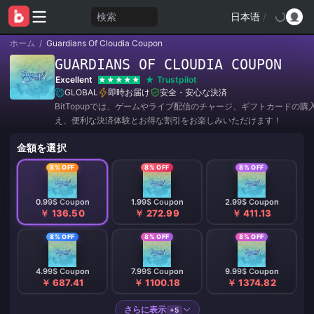
検索
日本语
/
ホーム
/
Guardians Of Cloudia Coupon
GUARDIANS OF CLOUDIA COUPON
Excellent
Trustpilot
GLOBAL
即時お届け
安全・安心な決済
BitTopupでは、ゲームやライブ配信のチャージ、ギフトカードの購
え、便利な決済体験とお得な割引をお楽しみいただけます！
金額を選択
8% OFF
8% OFF
8% OFF
0.99$ Coupon
1.99$ Coupon
2.99$ Coupon
￥ 136.50
￥ 272.99
￥ 411.13
8% OFF
8% OFF
8% OFF
4.99$ Coupon
7.99$ Coupon
9.99$ Coupon
￥ 687.41
￥ 1100.18
￥ 1374.82
さらに表示
+5