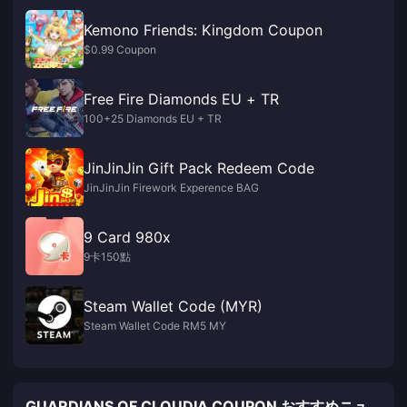
Kemono Friends: Kingdom Coupon
$0.99 Coupon
Free Fire Diamonds EU + TR
100+25 Diamonds EU + TR
JinJinJin Gift Pack Redeem Code
JinJinJin Firework Experence BAG
9 Card 980x
9卡150點
Steam Wallet Code (MYR)
Steam Wallet Code RM5 MY
GUARDIANS OF CLOUDIA COUPON おすすめニュ