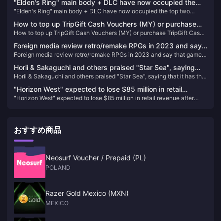
year
"Elden's Ring" main body + DLC have now occupied the
"Elden's Ring" main body + DLC have now occupied the top two
top two positions on Steam's best-selling list in China
positions on Steam's best-selling list in China
How to top up TripGift Cash Vouchers (MY) or purchase
How to top up TripGift Cash Vouchers (MY) or purchase TripGift Cash
TripGift Cash Vouchers (MY)
Vouchers (MY)
Foreign media review retro/remake RPGs in 2023 and say
Foreign media review retro/remake RPGs in 2023 and say that games
that games are more nostalgic than other entertainment
are more nostalgic than other entertainment
Horii & Sakaguchi and others praised "Star Sea", saying
Horii & Sakaguchi and others praised "Star Sea", saying that it has the
that it has the shadow of "Chrono Trigger"
shadow of "Chrono Trigger"
"Horizon West" expected to lose $85 million in retail
"Horizon West" expected to lose $85 million in retail revenue after
revenue after joining PS+
joining PS+
おすすめ商品
Neosurf Voucher / Prepaid (PL)
POLAND
Razer Gold Mexico (MXN)
MEXICO