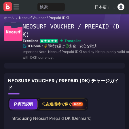
検索
日本语
/
ホーム
/
Neosurf Voucher / Prepaid (DK)
NEOSURF VOUCHER / PREPAID (D
K)
Excellent
Trustpilot
DENMARK
即時お届け
安全・安心な決済
Important Note: Neosurf Prepaid (DK) sold by bittopup only valid t
with DKK currency.
NEOSURF VOUCHER / PREPAID (DK) チャージガイ
ド
商品説明
友達招待で稼ぐ
HOT
Introducing Neosurf Prepaid DK (Denmark)