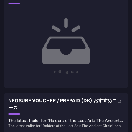
nothing here
NEOSURF VOUCHER / PREPAID (DK) おすすめニュ
ース
The latest trailer for "Raiders of the Lost Ark: The Ancient
The latest trailer for "Raiders of the Lost Ark: The Ancient Circle" has
Circle" has been released and will be released within the
been released and will be released within the year