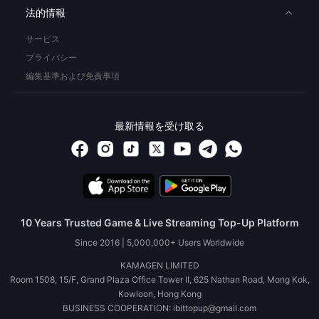
法的情報
サービス
プライバシー
編集基準および免責事項
最新情報を受け取る
10 Years Trusted Game & Live Streaming Top-Up Platform
Since 2016 | 5,000,000+ Users Worldwide
KAMAGEN LIMITED
Room 1508, 15/F, Grand Plaza Office Tower II, 625 Nathan Road, Mong Kok,
Kowloon, Hong Kong
BUSINESS COOPERATION: ibittopup@gmail.com