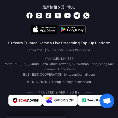
最新情報を受け取る
10 Years Trusted Game & Live Streaming Top-Up Platform
Since 2016 | 5,000,000+ Users Worldwide
KAMAGEN LIMITED
Room 1508, 15/F, Grand Plaza Office Tower II, 625 Nathan Road, Mong Kok,
Kowloon, Hong Kong
BUSINESS COOPERATION: ibittopup@gmail.com
© 2016-2026 BitTopup. All Rights Reserved.
TRUSTED & VERIFIED BY