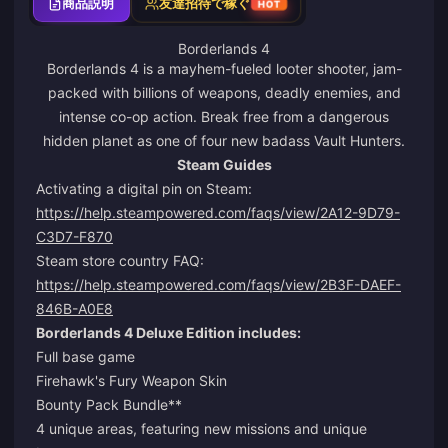
商品説明
友達招待で稼ぐ
HOT
Borderlands 4
Borderlands 4 is a mayhem-fueled looter shooter, jam-
packed with billions of weapons, deadly enemies, and
intense co-op action. Break free from a dangerous
hidden planet as one of four new badass Vault Hunters.
Steam Guides
Activating a digital pin on Steam:
https://help.steampowered.com/faqs/view/2A12-9D79-
C3D7-F870
Steam store country FAQ:
https://help.steampowered.com/faqs/view/2B3F-DAEF-
846B-A0E8
Borderlands 4 Deluxe Edition includes:
Full base game
Firehawk's Fury Weapon Skin
Bounty Pack Bundle**
4 unique areas, featuring new missions and unique