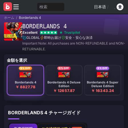
検索
日本语
/
ホーム
/
Borderlands 4
BORDERLANDS 4
Excellent
Trustpilot
GLOBAL
即時お届け
安全・安心な決済
Important Note: All purchases are NON-REFUNDABLE and NON-
RETURNABLE.
金額を選択
5% OFF
5% OFF
5% OFF
Borderlands 4
Borderlands 4 Deluxe
Borderlands 4 Super
Edition
Deluxe Edition
￥ 8827.78
￥ 12657.87
￥ 16343.24
BORDERLANDS 4 チャージガイド