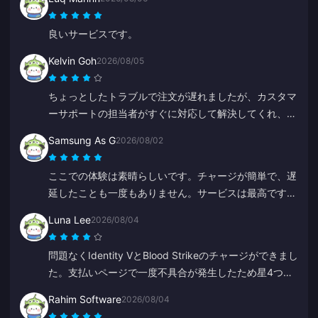
良いサービスです。
Kelvin Goh
2026/08/05
ちょっとしたトラブルで注文が遅れましたが、カスタマ
ーサポートの担当者がすぐに対応して解決してくれ、補
償の約束も果たしてくれました。満足のいく対応で、尽
Samsung As G
2026/08/02
力に感謝します。ありがとうございました！
ここでの体験は素晴らしいです。チャージが簡単で、遅
延したことも一度もありません。サービスは最高です。
この調子で頑張ってください。
Luna Lee
2026/08/04
問題なくIdentity VとBlood Strikeのチャージができまし
た。支払いページで一度不具合が発生したため星4つに
しましたが、サポートが超迅速に対応してくれました。
Rahim Software
2026/08/04
価格も安く、ゲームの品揃えも素晴らしいです！