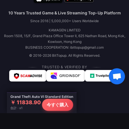
10 Years Trusted Game & Live Streaming Top-Up Platform
Since 2016 | 5,000,000+ Users Worldwide
KAMAGEN LIMITED
Room 1508, 15/F, Grand Plaza Office Tower II, 625 Nathan Road, Mong Kok,
Kowloon, Hong Kong
BUSINESS COOPERATION: ibittopup@gmail.com
© 2016-2026 BitTopup. All Rights Reserved.
TRUSTED & VERIFIED BY
Grand Theft Auto VI Standard Edition
￥ 11838.90
今すぐ購入
合計 · x1