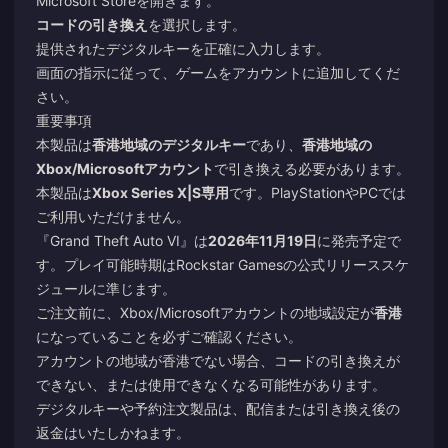
Microsoft Storeを開きます。
コードの引き換え
を選択します。
提供されたデジタルキーを正確に入力します。
画面の指示に従って、ゲームをアカウントに追加してくだ
さい。
重要事項
本製品は
香港地域のデジタルキー
であり、
香港地域の
Xbox/Microsoftアカウント
で引き換える必要があります。
本製品は
Xbox Series X|S専用
です。PlayStationやPCでは
ご利用いただけません。
『Grand Theft Auto VI』は
2026年11月19日
に発売予定で
す。プレイ可能時期はRockstar Gamesの公式リリーススケ
ジュールに準じます。
ご注文前に、Xbox/Microsoftアカウントの地域設定が
香港
になっていることを必ずご確認ください。
アカウントの地域が香港でない場合、コードの引き換えが
できない、または使用できなくなる可能性があります。
デジタルキーや予約注文製品は、配信または引き換え後の
返金はいたしかねます。