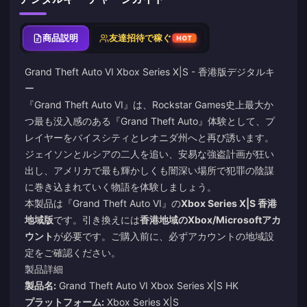
商品説明
友達招待で稼ぐ
HOT
Grand Theft Auto VI Xbox Series X|S - 香港版デジタルキ
ー
『Grand Theft Auto VI』は、Rockstar Games史上最大か
つ最も没入感のある『Grand Theft Auto』体験として、プ
レイヤーをバイスシティとレオニダ州へと再び誘います。
ジェイソンとルシアの二人を追い、安易な強盗計画が狂い
出し、アメリカで最も輝かしくも闇深い場所で犯罪の陰謀
に巻き込まれていく物語を体験しましょう。
本製品は『Grand Theft Auto VI』の
Xbox Series X|S 香港
地域版
です。引き換えには
香港地域のXbox/Microsoftアカ
ウント
が必要です。ご購入前に、必ずアカウントの地域設
定をご確認ください。
製品詳細
製品名:
Grand Theft Auto VI Xbox Series X|S HK
プラットフォーム:
Xbox Series X|S