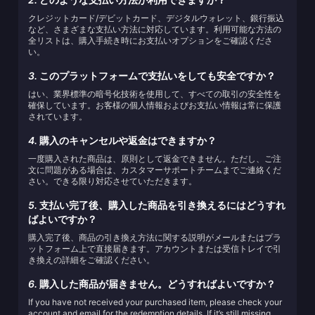
クレジットカード/デビットカード、デジタルウォレット、銀行振込
など、さまざまな支払い方法に対応しています。利用可能な方法の
全リストは、購入手続き時にお支払いオプションをご確認くださ
い。
3.
このプラットフォームで支払いをしても安全ですか？
はい、業界標準の暗号化技術を使用して、すべての取引の安全性を
確保しています。お客様の個人情報およびお支払い情報は常に保護
されています。
4.
購入のキャンセルや返金はできますか？
一度購入された商品は、原則として返金できません。ただし、ご注
文に問題がある場合は、カスタマーサポートチームまでご連絡くだ
さい。できる限り対応させていただきます。
5.
支払い完了後、購入した商品を引き換えるにはどうすれ
ばよいですか？
購入完了後、商品の引き換え方法に関する説明がメールまたはプラ
ットフォーム上で直接届きます。アカウントまたは受信トレイで引
き換えの詳細をご確認ください。
6.
購入した商品が届きません。どうすればよいですか？
If you have not received your purchased item, please check your
account and email for the redemption details. If it’s still missing,