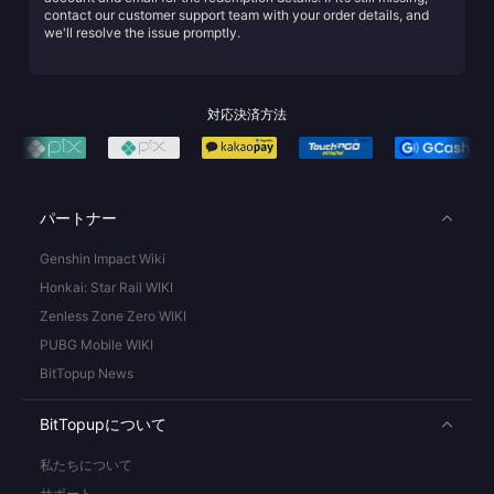
contact our customer support team with your order details, and
we'll resolve the issue promptly.
対応決済方法
パートナー
Genshin Impact Wiki
Honkai: Star Rail WIKI
Zenless Zone Zero WIKI
PUBG Mobile WIKI
BitTopup News
BitTopupについて
私たちについて
サポート