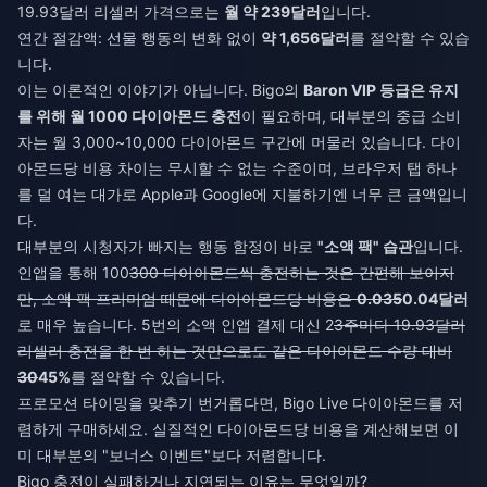
19.93달러 리셀러 가격으로는
월 약 239달러
입니다.
연간 절감액: 선물 행동의 변화 없이
약 1,656달러
를 절약할 수 있습
니다.
이는 이론적인 이야기가 아닙니다. Bigo의
Baron VIP 등급은 유지
를 위해 월 1000 다이아몬드 충전
이 필요하며, 대부분의 중급 소비
자는 월 3,000~10,000 다이아몬드 구간에 머물러 있습니다. 다이
아몬드당 비용 차이는 무시할 수 없는 수준이며, 브라우저 탭 하나
를 덜 여는 대가로 Apple과 Google에 지불하기엔 너무 큰 금액입니
다.
대부분의 시청자가 빠지는 행동 함정이 바로
"소액 팩" 습관
입니다.
인앱을 통해 100
300 다이아몬드씩 충전하는 것은 간편해 보이지
만, 소액 팩 프리미엄 때문에 다이아몬드당 비용은
0.035
0.04달러
로 매우 높습니다. 5번의 소액 인앱 결제 대신 2
3주마다 19.93달러
리셀러 충전을 한 번 하는 것만으로도 같은 다이아몬드 수량 대비
30
45%
를 절약할 수 있습니다.
프로모션 타이밍을 맞추기 번거롭다면,
Bigo Live 다이아몬드를 저
렴하게 구매
하세요. 실질적인 다이아몬드당 비용을 계산해보면 이
미 대부분의 "보너스 이벤트"보다 저렴합니다.
Bigo 충전이 실패하거나 지연되는 이유는 무엇일까?