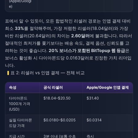
(Apple/Googl
e)
표에서 알 수 있듯이, 모든 합법적인 리셀러 경로는 인앱 결제 대비
최소
33%
를 절약해주며, 가장 저렴한 리셀러(18.04달러)와 가장
비싼 리셀러(20.64달러)의 차이는
2.60달러
에 불과합니다. 따라서
절대적인 최저가를 쫓기보다는 배송 속도, 결제 옵션, 신뢰도를 고
려하는 것이 좋습니다.
20% 보너스가 포함된 BitTopup 웹 등급
은
보너스 활성화 시 다이아몬드당 0.0163달러로 진정한 가치 리더입
니다.
표 2: 리셀러 vs 인앱 결제 — 전체 비교
속성
공식 리셀러
Apple/Google 인앱 결제
다이아몬드
$18.04–$20.50
$31.40
1000개 가격
(USD)
실질 다이아몬
$0.0180–$0.0205
$0.0314
드당 가격
지급 시간
3분 이내 (보통 수초
즉시