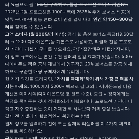
러 요금으로 월 1
2팩을 구매하고, 활성 프로모션 보너스 기간(예:
2026년 2월 프로모션은 1000+ 팩에 25
35% 추가 보너스 제공)에
맞춰 구매하면 행동 변화 없이 인앱 결제 대비
연간 약 150~300달
러
를 절약할 수 있습니다.
고액 소비자 (월 200달러 이상):
공식 웹 충전 보너스 등급(19.60달
러 → 1200 다이아몬드)을 기본으로 사용하고, 리셀러 전용 프로모
션 기간에 리셀러 구매를 섞으세요. 팩당 절감액은 비율상 작지만,
이 정도 규모에서는 연간 수천 달러의 절감 효과가 있습니다. 500+
다이아몬드 팩은 공식 채널에서 영구적인 20% 보너스를 잠금 해제
하므로 꾸준한 대량 구매자에게 유리합니다.
한 가지 의견을 드리자면,
"가치를 극대화"하기 위해 가장 큰 팩을 사
지는 마세요.
1000에서 5000+ 팩으로 갈 때의 다이아몬드당 비용
개선은 미미하며(다이아몬드당 몇 센트 수준), 중급 시청자에게는
현금을 묶어두는 것이 정당화되기 어렵습니다. 프로모션 기간에 더
작고 자주 충전하는 것이 거대한 팩 하나보다 거의 항상 낫습니다.
결제 전 리셀러가 합법적인지 확인하는 방법
결제 정보를 입력하기 전에 모든 잠재적 리셀러를 이 4가지 체크리
스트로 확인하세요:
공식 파트너 상태.
2026년 확인된 공식 리셀러는 BitTopup,