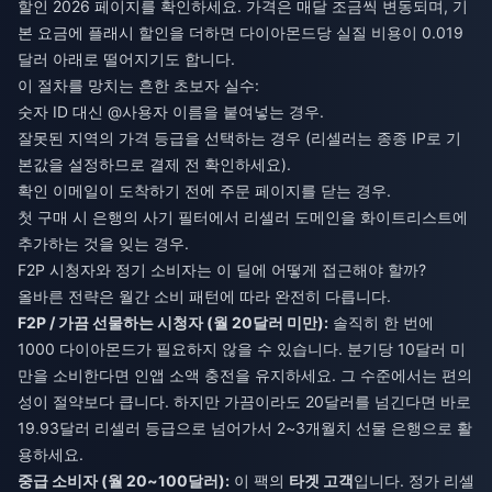
할인 2026
페이지를 확인하세요. 가격은 매달 조금씩 변동되며, 기
본 요금에 플래시 할인을 더하면 다이아몬드당 실질 비용이 0.019
달러 아래로 떨어지기도 합니다.
이 절차를 망치는 흔한 초보자 실수:
숫자 ID 대신 @사용자 이름을 붙여넣는 경우.
잘못된 지역의 가격 등급을 선택하는 경우 (리셀러는 종종 IP로 기
본값을 설정하므로 결제 전 확인하세요).
확인 이메일이 도착하기 전에 주문 페이지를 닫는 경우.
첫 구매 시 은행의 사기 필터에서 리셀러 도메인을 화이트리스트에
추가하는 것을 잊는 경우.
F2P 시청자와 정기 소비자는 이 딜에 어떻게 접근해야 할까?
올바른 전략은 월간 소비 패턴에 따라 완전히 다릅니다.
F2P / 가끔 선물하는 시청자 (월 20달러 미만):
솔직히 한 번에
1000 다이아몬드가 필요하지 않을 수 있습니다. 분기당 10달러 미
만을 소비한다면 인앱 소액 충전을 유지하세요. 그 수준에서는 편의
성이 절약보다 큽니다. 하지만 가끔이라도 20달러를 넘긴다면 바로
19.93달러 리셀러 등급으로 넘어가서 2~3개월치 선물 은행으로 활
용하세요.
중급 소비자 (월 20~100달러):
이 팩의
타겟 고객
입니다. 정가 리셀