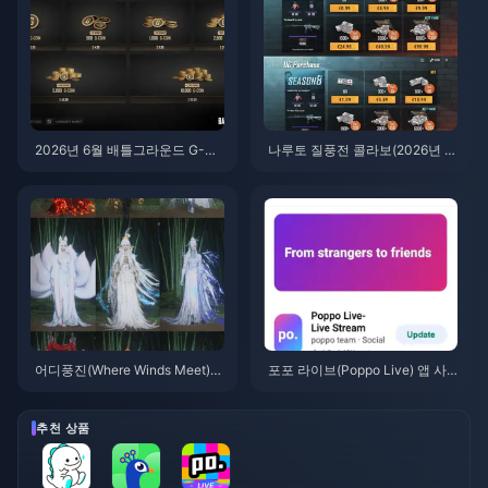
2026년 6월 배틀그라운드 G-CO
나루토 질풍전 콜라보(2026년 7
IN CDK: 91.43달러 더블 프로모
월)를 위한 저렴한 배틀그라운드
션, 과연 그 가치가 있을까?
모바일 UC 구매 방법: 비용, 추천
팩 및 안전한 충전
어디풍진(Where Winds Meet)
포포 라이브(Poppo Live) 앱 사
산중추풍 이벤트 보상 (2026년 7
용법: 완전 초보자 가이드 | 2026
월): 전체 목록, 재화 및 우선순위
년 7월
추천 상품