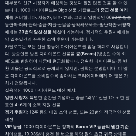
대부분의 신규 시청자가 예상하는 것보다 훨씬 많은 것을 할 수 있
습니다. 1000 다이아몬드는 Bigo 선물 카탈로그의
중급 선물 여러
개
를 커버합니다. 자동차, 테마 효과, 그리고 일반적인 60
90분 방송
동안의 여러 번의 중급 지원 선물을 생각해보세요. 일반적인 시청자
에게는
2
3번의 알찬 선물 세션
이 가능하며, 정기적인 후원자에게는
약 일주일간의 꾸준한 소액 후원이 가능합니다.
카탈로그는 모든 선물 활동에 다이아몬드를 범용 화폐로 사용합니
다. 방송인은 받은 다이아몬드 선물을
콩(Beans)
(방송인 수익 화
폐)으로 변환하여 나중에 현금화합니다. 정확한 다이아몬드-콩 변
환 비율은 공식적으로 공개되지 않지만, 원칙은 분명합니다. 더 많
은 다이아몬드를 소비할수록 좋아하는 크리에이터에게 더 많은 가
치가 전달됩니다.
실용적인 1000 다이아몬드 예산 예시:
일반 시청자
: 특별한 순간을 기념하는 중급 "와우" 선물 1개 + 한 달
동안 4~6개의 소액 지원 선물.
정기 후원자
: 1
2주 동안 매일 소액 선물, 또는 2
3번의 적극적인 선물
세션.
VIP 등급
: 1000 다이아몬드는 정확히
Baron VIP 등급의 월간 기준
치
이므로, 19.93달러 충전 한 번으로 해당 월의 초급 귀족 상태를