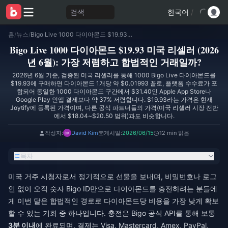
검색
한국어
/
홈
/
뉴스
/
Bigo Live 1000 다이아몬드 $19.93 미국 리셀러 (2026년 6월): 가장 저렴하고 합법적인 거래일까?
Bigo Live 1000 다이아몬드 $19.93 미국 리셀러 (2026
년 6월): 가장 저렴하고 합법적인 거래일까?
2026년 6월 기준, 검증된 미국 리셀러를 통해 1000 Bigo Live 다이아몬드를
$19.93에 구매하면 다이아몬드 1개당 약 $0.01993 꼴로, 플랫폼 수수료가 포
함되어 동일한 1000 다이아몬드 구간에서 $31.40인 Apple App Store나
Google Play 인앱 결제보다 약 37% 저렴합니다. $19.93라는 가격은 현재
Joytify에 등록된 가격이며, 다른 공식 파트너들의 가격(미국 리셀러 시장 전반
에서 $18.04~$20.50 범위)과도 비슷합니다.
작성자:
David Kim
게시일:
2026/06/15
12 min 읽음
목차
미국 거주 시청자로서 정기적으로 선물을 보내며, 비밀번호나 로그
인 없이 오직 숫자 Bigo ID만으로 다이아몬드를 충전하려는 분들에
게 이번 달은 합법적인 경로로 다이아몬드당 비용을 가장 낮게 확보
할 수 있는 기회 중 하나입니다. 충전은 Bigo 공식 API를 통해 보통
3분 이내
에 완료되며, 결제는 Visa, Mastercard, Amex, PayPal,