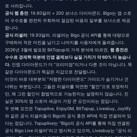
로 사라집니다.
공식 웹 충전
: 19.60달러 + 200 보너스 다이아몬드. Bigo는 앱 스토
어 수수료를 완전히 우회하여 절감된 비용의 일부를 보너스로 제공
합니다.
공식 리셀러
: 19.93달러. 리셀러는 Bigo 공식 API를 통해 대량으로
구매하여 적은 마진을 남기고 나머지를 사용자에게 돌려줍니다.
2026년 3월에 발표된 BitTopup의 가격 분석에 따르면,
웹 충전은
수수료 경제학 덕분에 인앱 결제보다 실질 가치가 약 60% 더 높습니
다.
인앱 다이아몬드가 더 "프리미엄"이거나 다른 것이 아닙니다. 똑
같은 다이아몬드가 똑같은 지갑으로 전달됩니다.
이것이 바로 대부분의 "저렴한 다이아몬드" 가이드가 숨기거나 건
너뛰는 부분입니다. 그들은 리셀러를 막연한 "할인"으로 포장하지
만, 왜 그런 할인이 합법적으로 가능한지는 설명하지 않습니다. 진
실은 30%의 앱 스토어 세금이 가장 큰 요인이라는 점입니다.
두 번째 요인은 Topuplive, EnjoyGM, BitTopup, Livesbuy, Joytify
와 같은 공식 리셀러들이 Bigo의 공식 충전 API에 직접 연결되어 있
다는 점입니다. Topuplive는 "Bigo의 공식 API를 통해 직접 연결된
공식 Bigo Live 리셀러"라고 명시하고 있으며, Livesbuy는 "공식 리