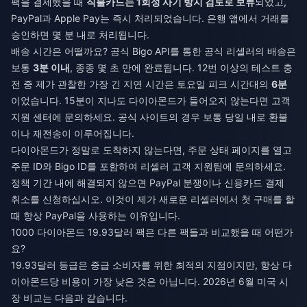
팩을 결제했을 때
직불카드는 1회성 사기 방지 검토로 보류
되었고,
PayPal과 Apple Pay는 즉시 처리되었습니다. 은행 앱에서 거래를
승인하면 몇 분 내로 처리됩니다.
배송 시간은 어떨까요? 공식 Bigo API를 통한 공식 리셀러의 배송은
보통
3분 이내
, 종종 몇 초 만에 완료됩니다. 12번 이상의 테스트 충
전 중 제가 관찰한 가장 긴 지연 시간은 토요일 피크 시간대의
6분
이었습니다. 15분이 지나도 다이아몬드가 들어오지 않는다면 고객
지원 센터에 문의하세요. 공식 사이트의 경우 보통 당일 내로 환불
이나 재전송이 이루어집니다.
다이아몬드가 정말로 도착하지 않는다면, 주문 상태 페이지를 열고
주문 ID와 Bigo ID를 포함하여 리셀러 고객 지원팀에 문의하세요.
정책 기간 내에 해결되지 않으면 PayPal 분쟁이나 신용카드 결제
취소를 신청하십시오. 이것이 제가 새로운 리셀러에서 첫 구매를 할
때 항상 PayPal을 사용하는 이유입니다.
1000 다이아몬드 19.93달러 팩은 다른 팩들과 비교했을 때 어떤가
요?
19.93달러 등급은 중급 소비자를 위한 최적의 지점이지만, 항상 다
이아몬드당 비용이 가장 낮은 것은 아닙니다. 2026년 6월 미국 시
장 비교는 다음과 같습니다.