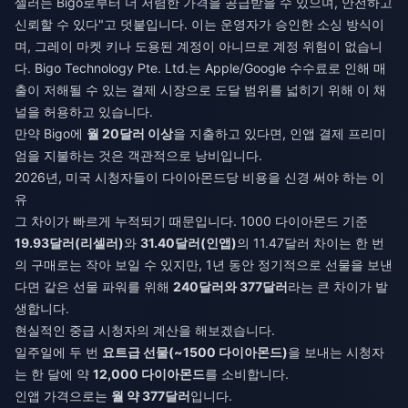
셀러는 Bigo로부터 더 저렴한 가격을 공급받을 수 있으며, 안전하고
신뢰할 수 있다"고 덧붙입니다. 이는 운영자가 승인한 소싱 방식이
며, 그레이 마켓 키나 도용된 계정이 아니므로 계정 위험이 없습니
다. Bigo Technology Pte. Ltd.는 Apple/Google 수수료로 인해 매
출이 저해될 수 있는 결제 시장으로 도달 범위를 넓히기 위해 이 채
널을 허용하고 있습니다.
만약 Bigo에
월 20달러 이상
을 지출하고 있다면, 인앱 결제 프리미
엄을 지불하는 것은 객관적으로 낭비입니다.
2026년, 미국 시청자들이 다이아몬드당 비용을 신경 써야 하는 이
유
그 차이가 빠르게 누적되기 때문입니다. 1000 다이아몬드 기준
19.93달러(리셀러)
와
31.40달러(인앱)
의 11.47달러 차이는 한 번
의 구매로는 작아 보일 수 있지만, 1년 동안 정기적으로 선물을 보낸
다면 같은 선물 파워를 위해
240달러와 377달러
라는 큰 차이가 발
생합니다.
현실적인 중급 시청자의 계산을 해보겠습니다.
일주일에 두 번
요트급 선물(~1500 다이아몬드)
을 보내는 시청자
는 한 달에 약
12,000 다이아몬드
를 소비합니다.
인앱 가격으로는
월 약 377달러
입니다.