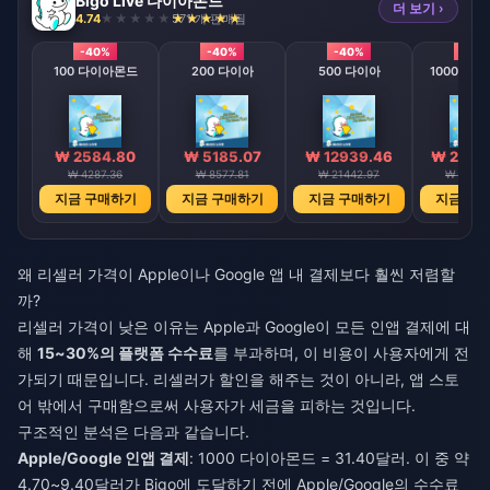
Bigo Live 다이아몬드
더 보기 ›
4.74
571 개 판매됨
-40%
-40%
-40%
-40
100 다이아몬드
200 다이아
500 다이아
1000 다
₩ 2584.80
₩ 5185.07
₩ 12939.46
₩ 2589
₩ 4287.36
₩ 8577.81
₩ 21442.97
₩ 42887
지금 구매하기
지금 구매하기
지금 구매하기
지금 구
왜 리셀러 가격이 Apple이나 Google 앱 내 결제보다 훨씬 저렴할
까?
리셀러 가격이 낮은 이유는 Apple과 Google이 모든 인앱 결제에 대
해
15~30%의 플랫폼 수수료
를 부과하며, 이 비용이 사용자에게 전
가되기 때문입니다. 리셀러가 할인을 해주는 것이 아니라, 앱 스토
어 밖에서 구매함으로써 사용자가 세금을 피하는 것입니다.
구조적인 분석은 다음과 같습니다.
Apple/Google 인앱 결제
: 1000 다이아몬드 = 31.40달러. 이 중 약
4.70~9.40달러가 Bigo에 도달하기 전에 Apple/Google의 수수료