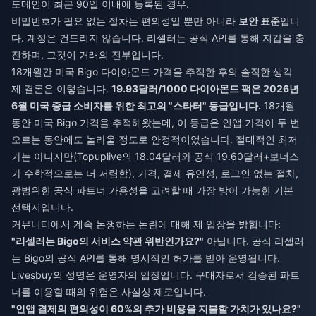
도메인이 최근 90일 이내에 등록된 경우.
비밀번호가 필요 없는 절차는 편의성일 뿐만 아니라
보안 표준
입니
다. 계정은 건드리지 않습니다. 리셀러는 공식 API를 통해 지갑을 충
전하며, 그것이 거래의 전부입니다.
18개월간 미국 Bigo 다이아몬드 가격을 추적한 후의 솔직한 생각
제 결론은 이렇습니다.
19.93달러/1000 다이아몬드 팩은 2026년
6월 미국 중급 소비자를 위한 최고의 "스타터" 등급입니다.
18개월
동안 미국 Bigo 가격을 추적해왔는데, 이 등급은 인앱 가격이 두 번
오르는 동안에도 놀라울 정도로 안정적이었습니다. 절대적인 최저
가는 아니지만(Topuplive의 18.04달러와 공식 19.60달러+보너스
가 수학적으로는 더 저렴함), 가격, 결제 유연성, 로그인 없는 절차,
광범위한 공식 파트너 가용성을 고려할 때 가장 방어 가능한 기본
선택지입니다.
커뮤니티에서 계속 논쟁하는 논란에 대해 제 입장을 밝힙니다:
"리셀러는 Bigo의 서비스 약관 위반인가요?"
아닙니다. 공식 리셀러
는 Bigo의 공식 API를 통해 명시적인 허가를 받아 운영됩니다.
Livesbuy의 성명은 운영자의 입장입니다. 구매자로서 검증된 파트
너를 이용할 때의 위험은 사실상 제로입니다.
"인앱 결제의 편의성이 60%의 추가 비용을 지불할 가치가 있나요?"