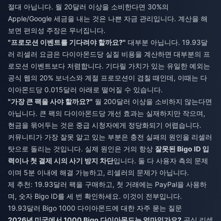
절대 아닙니다. 월 20달러 이상을 소비한다면 30%의
Apple/Google 세금을 내는 것은 나쁜 자금 관리입니다. 계산을 해
보면 편의성 주장은 무너집니다.
"프로모션 이벤트를 기다려야 할까요?"
대부분 아닙니다. 19.93달
러 리셀러 요금은 다이아몬드당 실질 비용을 계산하면 대부분의 프
로모션 이벤트보다 저렴합니다. 기다릴 가치가 있는 유일한 예외는
공식 웹의 20% 보너스와 계절 프로모션이 겹칠 때인데, 이때는 다
이아몬드당 0.015달러 아래로 떨어질 수 있습니다.
"가장 큰 팩을 사야 할까요?"
월 200달러 이상을 소비하지 않는다면
아닙니다. 큰 팩의 다이아몬드당 개선 효과는 실재하지만 작으며,
현금을 묶어두는 것은 중급 시청자에게 정당화되기 어렵습니다.
커뮤니티가 가장 잘못 알고 있는 부분은 충전 실패의 원인을 리셀러
탓으로 돌리는 것입니다. 실제 원인은 거의 항상
잘못된 Bigo ID 입
력이나 첫 결제 시의 사기 방지 차단
입니다. 둘 다 사용자 측의 문제
이며 5분 이내에 해결 가능하고, 리셀러의 문제가 아닙니다.
제 추천: 19.93달러 팩을 구매하고, 첫 거래에는 PayPal을 사용하
며, 숫자 Bigo ID를 세 번 확인하세요. 이것이 전부입니다.
19.93달러 Bigo 1000 다이아몬드에 대한 자주 묻는 질문
2026년 미국에서 1000 Bigo 다이아몬드는 얼마인가요?
공식 리셀