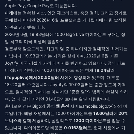
Apple Pay, Google Pay로 가능합니다.
아래에는 정확한 계산, 안전 체크리스트, 충전 절차, 그리고 정가로
구매할지 아니면 2026년 6월 프로모션을 기다릴지에 대한 솔직한
의견을 정리했습니다.
2026년 6월, 19.93달러에 1000 Bigo Live 다이아몬드 구매는 정
말 최고의 미국 리셀러 딜일까?
결론부터 말씀드리면, 최고의 딜 중 하나이지만 절대적인 최저가는
아닙니다. 19.93달러라는 가격은 실제이며, 2026년 6월 기준
Joytify 미국 리셀러 가격 페이지를 반영하고 있습니다. 공식 파트
너 생태계 전반에서 1000 다이아몬드 팩은 현재
18.04달러
(Topuplive)에서 20.50달러
사이에 형성되어 있으며, 대부분
18~20달러 수준입니다. Joytify의 19.93달러는 중간 정도의 가격
으로, 절대적인 최저가는 아니지만 "좋은 딜"의 범위에 확실히 속하
며, 앱 내 결제 가격인 31.40달러보다는 훨씬 저렴합니다.
흥미로운 점은 Bigo의
공식 웹 충전
사이트(mobile.bigo.tv)와의 비
교입니다. 해당 채널에서는 1000 다이아몬드를
19.60달러에 20%
보너스
와 함께 제공하여, 실질적으로
1200 다이아몬드
를 얻을 수
있습니다. 다이아몬드당 비용은
0.0163달러
로, 현재 시장에서 기