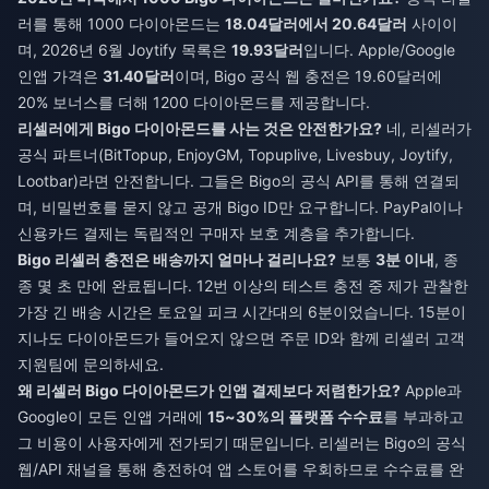
러를 통해 1000 다이아몬드는
18.04달러에서 20.64달러
사이이
며, 2026년 6월 Joytify 목록은
19.93달러
입니다. Apple/Google
인앱 가격은
31.40달러
이며, Bigo 공식 웹 충전은 19.60달러에
20% 보너스를 더해 1200 다이아몬드를 제공합니다.
리셀러에게 Bigo 다이아몬드를 사는 것은 안전한가요?
네, 리셀러가
공식 파트너(BitTopup, EnjoyGM, Topuplive, Livesbuy, Joytify,
Lootbar)라면 안전합니다. 그들은 Bigo의 공식 API를 통해 연결되
며, 비밀번호를 묻지 않고 공개 Bigo ID만 요구합니다. PayPal이나
신용카드 결제는 독립적인 구매자 보호 계층을 추가합니다.
Bigo 리셀러 충전은 배송까지 얼마나 걸리나요?
보통
3분 이내
, 종
종 몇 초 만에 완료됩니다. 12번 이상의 테스트 충전 중 제가 관찰한
가장 긴 배송 시간은 토요일 피크 시간대의 6분이었습니다. 15분이
지나도 다이아몬드가 들어오지 않으면 주문 ID와 함께 리셀러 고객
지원팀에 문의하세요.
왜 리셀러 Bigo 다이아몬드가 인앱 결제보다 저렴한가요?
Apple과
Google이 모든 인앱 거래에
15~30%의 플랫폼 수수료
를 부과하고
그 비용이 사용자에게 전가되기 때문입니다. 리셀러는 Bigo의 공식
웹/API 채널을 통해 충전하여 앱 스토어를 우회하므로 수수료를 완