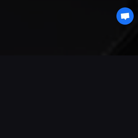
결제 지원
파트너
Genshin Impact Wiki
Honkai: Star Rail WIKI
Zenless Zone Zero WIKI