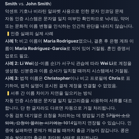
Smith
vs.
John Smith
)
악센트 기호나 비라틴 알파벳 사용으로 인한 문자 인코딩 문제
자동 인증 시스템은 문자열 일치 여부만 확인하므로 닉네임, 약어
또는 문화적 이름 변형을 인식하는 인간적 판단을 내리지 않습니다.
인증 실패의 실제 사례
사례 1:
비고 이름이
Maria Rodriguez
였으나, 결혼 후 은행 계좌 이
름이
Maria Rodriguez-Garcia
로 되어 있어 거절됨. 혼인 증명서
업로드 필요.
사례 2:
Li Wei
(성-이름 순)가 서구식 관습에 따라
Wei Li
로 계정을
생성함. 신분증과 이름 순서가 일치할 때까지 시스템에서 거절됨.
사례 3:
법적 이름은
Christopher
이나 비고 프로필에
Chris
로 표
기하여, 법적 실명이 표시된 결제 계정을 연결할 수 없었음.
서류 간 이름 차이가 지연을 일으키는 방식
자동 인증 시스템은 문자열 일치 알고리즘을 사용하여 서류를 대조
합니다. 단 한 글자라도 다르면 자동으로 거절 처리됩니다.
수동 검토 대기열은 요청을 처리하는 데 영업일 기준 5
7일이 소요
되며, 요청이 몰리는 시기에는 10
14일까지 연장될 수 있습니다. 인
증에 실패하면 문제가 해결될 때까지 출금 기능이 잠깁니다. 콩은
계속 쌓이지만 출금은 차단된 상태로 유지됩니다.