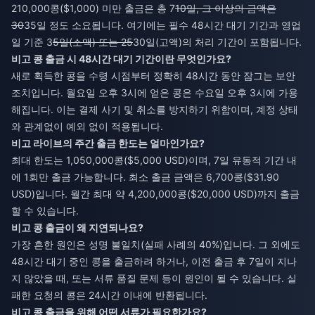
210,000콩($1,000) 미만 출금은 총 7
10일, 그 이상의 금액은
30
35일 정도 소요됩니다. 여기에는 필수 48시간 대기 기간과 영업
일 기준 3
5일(소액) 또는 25
30일(고액)의 처리 기간이 포함됩니다.
비고 콩 출금 시 48시간 대기 기간이란 무엇인가요?
새로 획득한 콩을 수령 시점부터 정확히 48시간 동안 잠그는 보안
조치입니다. 월요일 오후 3시에 얻은 콩은 수요일 오후 3시에 가용
해집니다. 이는 결제 사기 및 취소를 방지하기 위함이며, 계정 상태
와 관계없이 예외 없이 적용됩니다.
비고 라이브의 주간 출금 한도는 얼마인가요?
최대 한도는 1,050,000콩($5,000 USD)이며, 7일 유동적 기간 내
에 1회만 출금 가능합니다. 최소 출금 금액은 6,700콩($31.90
USD)입니다. 월간 최대 약 4,200,000콩($20,000 USD)까지 출금
할 수 있습니다.
비고 콩 출금이 왜 지연되나요?
가장 흔한 원인은 성명 불일치(실패 사례의 40%)입니다. 그 외에도
48시간 대기 중인 콩을 출금하려 하거나, 이전 출금 후 7일이 지나
지 않았을 때, 또는 서류 품질 문제 등이 원인이 될 수 있습니다. 실
패한 요청의 콩은 24시간 이내에 반환됩니다.
비고 콩 출금을 위해 어떤 서류가 필요한가요?