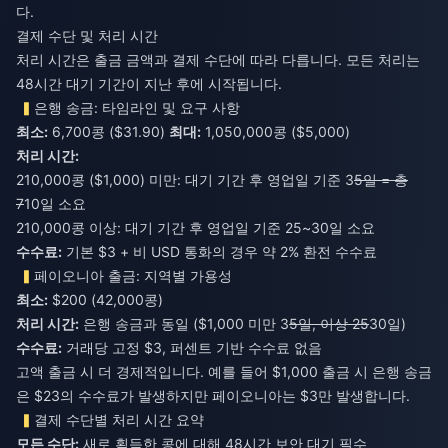
다.
결제 수단 및 처리 시간
처리 시간은 출금 금액과 결제 수단에 따라 다릅니다. 모든 처리는
48시간 대기 기간이 지난 후에 시작됩니다.
은행 송금: 타임라인 및 요구 사항
최소:
6,700콩 ($31.90)
최대:
1,050,000콩 ($5,000)
처리 시간:
210,000콩 ($1,000) 미만: 대기 기간 후 영업일 기준 3
5일 = 총
7
10일 소요
210,000콩 이상: 대기 기간 후 영업일 기준 25~30일 소요
수수료:
기본 $3 + 비 USD 통화의 경우 약 2% 환전 수수료
페이오니아 출금: 지역별 가용성
최소:
$200 (42,000콩)
처리 시간:
은행 송금과 동일 ($1,000 미만 3
5일, 이상 25
30일)
수수료:
거래당 고정 $3, 퍼센트 기반 수수료 없음
고액 출금 시 더 경제적입니다. 예를 들어 $1,000 출금 시 은행 송금
은 $23의 수수료가 발생하지만 페이오니아는 $3만 발생합니다.
결제 수단별 처리 시간 요약
모든 수단:
새로 획득한 콩에 대해 48시간 보안 대기 필수