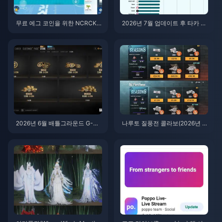
무료 에그 코인을 위한 NCRCKY
2026년 7월 업데이트 후 타카 라
T8EF 코드 사용법 (2026년 8월)
이브(Taka Live) 배터리 광탈 현
상? 원인 및 해결 방법
2026년 6월 배틀그라운드 G-CO
나루토 질풍전 콜라보(2026년 7
IN CDK: 91.43달러 더블 프로모
월)를 위한 저렴한 배틀그라운드
션, 과연 그 가치가 있을까?
모바일 UC 구매 방법: 비용, 추천
팩 및 안전한 충전