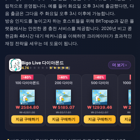
립적으로 운영됩니다. 예를 들어 화요일 오후 3시에 출금했다면, 다
음 출금은 그다음 주 화요일 오후 3시 이후에 가능합니다.
방송 인지도를 높이고자 하는 호스트들을 위해 BitTopup과 같은 플
랫폼에서는 안전한 콩 충전 서비스를 제공합니다.
2026년 비고 콩
현금화 48시간 대기
메커니즘을 이해하면 크리에이터가 효과적인
재정 전략을 세우는 데 도움이 됩니다.
Bigo Live 다이아몬드
더 보기 ›
4.74
571 개 판매됨
-40%
-40%
-40%
-40
100 다이아몬드
200 다이아
500 다이아
1000 다
₩ 2584.80
₩ 5185.07
₩ 12939.46
₩ 2589
₩ 4287.36
₩ 8577.81
₩ 21442.97
₩ 42887
지금 구매하기
지금 구매하기
지금 구매하기
지금 구