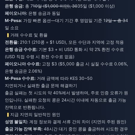
은행 송금:
총 7
10일 ($1,000 미만), 30
35일 ($1,000 이상)
페이오니아:
은행 송금과 동일
M-Pesa:
가장 빠른 옵션—대기 기간 후 영업일 기준 1
2일 = 총 3
4
일 소요
거래 수수료 및 환율
전환율:
210:1 (210콩 = $1 USD), 모든 수단과 지역에 고정 적용
은행 송금 수수료:
기본 $3 + 비 USD 통화 시 약 2% 환전 수수료
(USD 직접 수령 시 환전 수수료 없음)
페이오니아 수수료:
고정 $3 ($5,000 출금 시 실질 수수료 0.06%,
은행 송금은 2.06%)
M-Pesa 수수료:
거래 금액에 따라 KES 30~50
지연되거나 실패한 출금 문제 해결하기
출금 실패는 첫 시도의 약 40%에서 발생하며, 주로 인증 오류가 원
인입니다. 실패한 요청의 콩은 24시간 이내에 자동으로 출금 가능
잔액으로 반환됩니다.
지급 지연의 일반적인 원인
성명 불일치:
계정 정보와 결제 서류 간의 차이 (지연의 주된 원인)
출금 가능 잔액 부족:
48시간 대기 중인 콩을 출금하려 시도한 경우