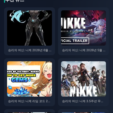
승리의 여신: 니케 2026년 6월 업
승리의 여신: 니케 2026년 5월 활
데이트(v147.6.9): 전체 패치 노
성 리딤 코드 (프리카 배너 업데
트, ARK RANGER 이벤트 및 뽑
이트)
기 가이드
승리의 여신: 니케 리딤 코드 202
승리의 여신: 니케 3.5주년 무료
6년 5월: 모든 활성 코드 [업데이
보상 가이드 2026
트]