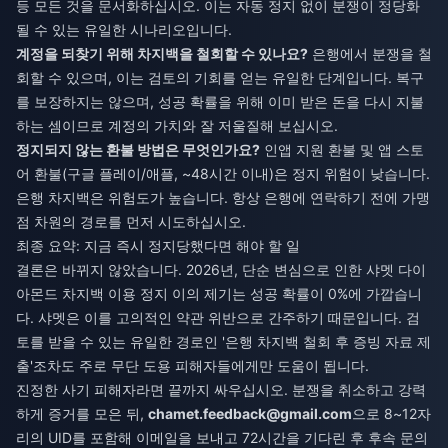
등 모든 것을 문서화하십시오. 이는 자동 정지 없이 분쟁이 정당화
될 수 있는 유일한 시나리오입니다.
계정을 되찾기 위해 차지백을 철회할 수 있나요?
은행에서 분쟁을 철
회할 수 있으며, 이는 검토의 기회를 얻는 유일한 단계입니다. 복구
를 보장하지는 않으며, 성공 확률을 위해 이미 받은 돈을 다시 지불
하는 셈이므로 계정의 가치와 잘 저울질해 보십시오.
정지되지 않는 환불 방법은 무엇인가요?
인앱 지원 환불 및 앱 스토
어 환불(구글 플레이/애플, ~48시간 이내)은 정지 위험이 낮습니다.
은행 차지백은 위험도가 높습니다. 항상 은행에 연락하기 전에 가맹
점 차원의 경로를 먼저 시도하십시오.
최종 요약: 지금 즉시 정지당했다면 해야 할 일
결론은 바뀌지 않았습니다. 2026년, 단순 변심으로 인한 샤멧 다이
아몬드 차지백 이용 정지 이의 제기는 성공 확률이 0%에 가깝습니
다. 샤멧은 이를 고의적인 약관 위반으로 간주하기 때문입니다. 검
토를 받을 수 있는 유일한 경로인 '은행 차지백 철회 후 증빙 자료 제
출'조차도 주로 무단 도용 피해자들에게만 도움이 됩니다.
진정한 사기 피해자라면 끝까지 싸우십시오. 분쟁을 취소하고 강력
하게 증거를 모은 뒤,
chamet.feedback@gmail.com
으로 8~12자
리의 UID를 포함해 이메일을 보내고 72시간을 기다린 후 후속 문의