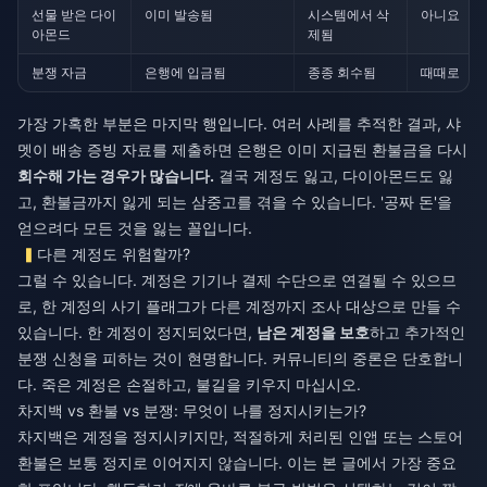
선물 받은 다이
이미 발송됨
시스템에서 삭
아니요
아몬드
제됨
분쟁 자금
은행에 입금됨
종종 회수됨
때때로
가장 가혹한 부분은 마지막 행입니다. 여러 사례를 추적한 결과, 샤
멧이 배송 증빙 자료를 제출하면 은행은 이미 지급된 환불금을 다시
회수해 가는 경우가 많습니다.
결국 계정도 잃고, 다이아몬드도 잃
고, 환불금까지 잃게 되는 삼중고를 겪을 수 있습니다. '공짜 돈'을
얻으려다 모든 것을 잃는 꼴입니다.
다른 계정도 위험할까?
그럴 수 있습니다. 계정은 기기나 결제 수단으로 연결될 수 있으므
로, 한 계정의 사기 플래그가 다른 계정까지 조사 대상으로 만들 수
있습니다. 한 계정이 정지되었다면,
남은 계정을 보호
하고 추가적인
분쟁 신청을 피하는 것이 현명합니다. 커뮤니티의 중론은 단호합니
다. 죽은 계정은 손절하고, 불길을 키우지 마십시오.
차지백 vs 환불 vs 분쟁: 무엇이 나를 정지시키는가?
차지백은 계정을 정지시키지만, 적절하게 처리된 인앱 또는 스토어
환불은 보통 정지로 이어지지 않습니다. 이는 본 글에서 가장 중요