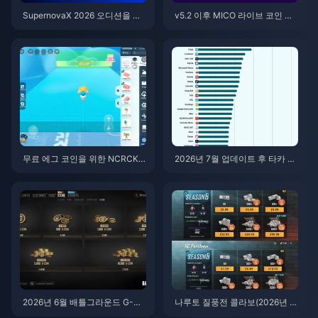
SupernovaX 2026 오디션을 위
v5.2 이후 MICO 라이브 코인 ME
한 저렴한 스타메이커 코인 (12-2
NA: 2026년 최저가 혜택
3% 할인)
무료 에그 코인을 위한 NCRCKY
2026년 7월 업데이트 후 타카 라
T8EF 코드 사용법 (2026년 8월)
이브(Taka Live) 배터리 광탈 현
상? 원인 및 해결 방법
2026년 6월 배틀그라운드 G-CO
나루토 질풍전 콜라보(2026년 7
IN CDK: 91.43달러 더블 프로모
월)를 위한 저렴한 배틀그라운드