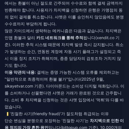
에서는 환불이 아닌 절도로 간주되어 수수료와 함께 결제 금액까지
반환해야 합니다. 사용자가 차지백을 신청하면 은행은 가맹점의 동
의 없이 결제를 취소합니다. 샤멧은 이를 승인하지 않았음에도 분쟁
수수료까지 부담하게 됩니다.
많은 가이드에서 생략하는 메커니즘은 다음과 같습니다. 차지백은
인앱 환불과 달리
카드 네트워크를 통해 추적
됩니다(xendit.co 기
준). 이러한 추적 시스템 때문에 차지백 발생 즉시 감지됩니다. 취소
가 발생하는 순간, 연동된 계정에 자동 사기 플래그가 설정되고 즉
시 이용 정지 조치가 취해지며, 종종 담당자의 검토조차 거치지 않
기도 합니다.
이용 약관의 내용:
결제는 증명 가능한 시스템 오류를 제외하고는
"일반적으로 최종적이며 환불 불가"입니다(2025년 9월,
sikayetvar.com 기준). 다이아몬드는 소비성 디지털 재화입니다. 이
를 소비하거나 선물했다면 샤멧은 거래가 완료된 것으로 간주합니
다. 소비 후 차지백을 신청하는 것은 샤멧 입장에서 '먹튀'와 다를 바
없습니다.
'친절한 사기(friendly fraud)'가 절도처럼 취급되는 이유
단순 변심을 분쟁으로 포장하는 '친절한 사기'는
차지백으로 인한 이
용 정지의 가장 흔한 원인
입니다(bittopup.com 기준). 10,000개의