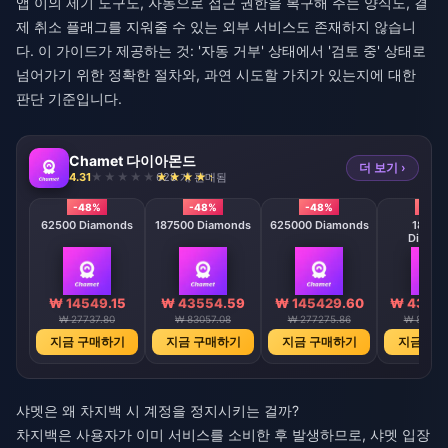
앱 이의 제기 도구도, 자동으로 접근 권한을 복구해 주는 양식도, 결
제 취소 플래그를 지워줄 수 있는 외부 서비스도 존재하지 않습니
다. 이 가이드가 제공하는 것: '자동 거부' 상태에서 '검토 중' 상태로
넘어가기 위한 정확한 절차와, 과연 시도할 가치가 있는지에 대한
판단 기준입니다.
Chamet 다이아몬드
더 보기 ›
4.31
628 개 판매됨
-48%
-48%
-48%
-48
62500 Diamonds
187500 Diamonds
625000 Diamonds
18750
Diamo
₩ 14549.15
₩ 43554.59
₩ 145429.60
₩ 43556
₩ 27737.80
₩ 83057.08
₩ 277275.86
₩ 83037
지금 구매하기
지금 구매하기
지금 구매하기
지금 구
샤멧은 왜 차지백 시 계정을 정지시키는 걸까?
차지백은 사용자가 이미 서비스를 소비한 후 발생하므로, 샤멧 입장