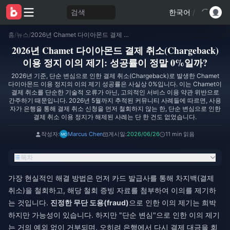
검색
한국어
/
홈
/
뉴스
/
2026년 Chamet 다이아몬드 결제 취소(Chargeback) 이용 정지 이의 제기: 성공률이 정말 0%일까?
2026년 Chamet 다이아몬드 결제 취소(Chargeback)
이용 정지 이의 제기: 성공률이 정말 0%일까?
2026년 기준, 단순 변심으로 인한 결제 취소(Chargeback)로 발생한 Chamet
다이아몬드 이용 정지의 이의 제기 성공률은 사실상 0%입니다. 이는 Chamet이
결제 취소를 단순한 기술적 오류가 아닌, 고의적인 서비스 이용 약관 위반으로
간주하기 때문입니다. 2026년 5월까지 추적된 커뮤니티 사례들에 따르면, 사용
자가 은행을 통해 결제 취소 신청을 먼저 철회하지 않는 한, 단순 변심으로 인한
결제 취소 이용 정지가 해제된 사례는 단 한 건도 없었습니다.
작성자:
Marcus Chen
게시일:
2026/06/26
11 min 읽음
목차
가장 현실적인 해결 방법은 먼저 카드 발급사를 통해 차지백(결제
취소)을 철회하고, 해당 철회 증빙 자료를 첨부하여 이의를 제기하
는 것입니다.
진정한 무단 도용(fraud)
으로 인한 이의 제기는 희박
하지만 가능성이 있습니다. 하지만 "단순 변심"으로 인한 이의 제기
는 거의 예외 없이 거부되며, 오히려 은행에서 다시 결제 대금을 회