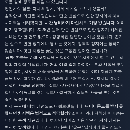
모든 실패 경로를 피할 수 있습니다.
편집자의 결론: 차지백 정지, 이의 제기할 가치가 있을까?
솔직한 제 의견은 이렇습니다. 단순 변심으로 인한 정지이며 이미
차지백을 처리했다면,
시간 낭비하지 마십시오. 가망 없습니다.
데이
터가 명확합니다. 2026년 들어 단순 변심으로 인한 정지가 해제된
사례는 단 한 건도 없으며, 정형화된 답변만 돌아올 뿐입니다. 끈기
는 실수로 인한 정지에나 통하는 것이지, 정책적 정지에는 통하지
않습니다. 헛된 희망을 좇는 것은 고통만 길어질 뿐입니다.
'공짜' 환불을 위해 차지백을 신청하는 것은 샤멧에서 할 수 있는 최
악의 재정적 선택입니다. 거의 예외 없이 다이아몬드와 계정을 모두
잃게 되며, 샤멧이 배송 증빙을 제출하면 은행은 이미 지급한 환불
금을 다시 회수해 갑니다. 결과를 비교해 보십시오. 차지백 경로는
적절한 환불을 요청하는 것보다 사용자에게
더 많은
비용을 치르게
합니다. 삼중고를 겪는 것보다 깔끔하게 스토어 환불을 받는 것이
훨씬 낫습니다.
이제 논란에 대해 정면으로 다뤄보겠습니다.
다이아몬드를 받지 못
했다면 차지백은 법적으로 정당할까?
소비자 권리 원칙상 미배송은
타당한 분쟁 사유입니다. 하지만 서비스 이용 약관상 계정 정지는
여전히 발생합니다. 따라서 여러분이 "옳은" 입장이라 할지라도 먼