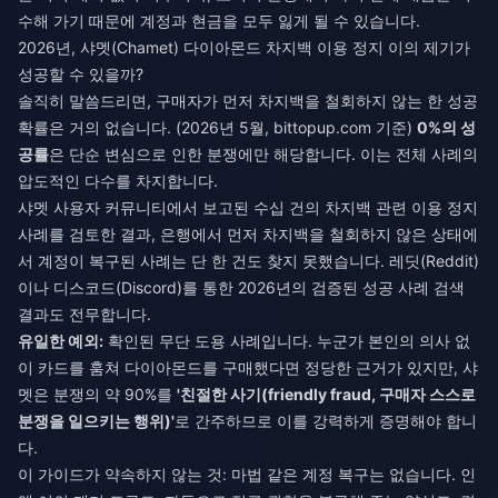
수해 가기 때문에 계정과 현금을 모두 잃게 될 수 있습니다.
2026년, 샤멧(Chamet) 다이아몬드 차지백 이용 정지 이의 제기가
성공할 수 있을까?
솔직히 말씀드리면, 구매자가 먼저 차지백을 철회하지 않는 한 성공
확률은 거의 없습니다. (2026년 5월, bittopup.com 기준)
0%의 성
공률
은 단순 변심으로 인한 분쟁에만 해당합니다. 이는 전체 사례의
압도적인 다수를 차지합니다.
샤멧 사용자 커뮤니티에서 보고된 수십 건의 차지백 관련 이용 정지
사례를 검토한 결과, 은행에서 먼저 차지백을 철회하지 않은 상태에
서 계정이 복구된 사례는 단 한 건도 찾지 못했습니다. 레딧(Reddit)
이나 디스코드(Discord)를 통한 2026년의 검증된 성공 사례 검색
결과도 전무합니다.
유일한 예외:
확인된 무단 도용 사례입니다. 누군가 본인의 의사 없
이 카드를 훔쳐 다이아몬드를 구매했다면 정당한 근거가 있지만, 샤
멧은 분쟁의 약 90%를
'친절한 사기(friendly fraud, 구매자 스스로
분쟁을 일으키는 행위)'
로 간주하므로 이를 강력하게 증명해야 합니
다.
이 가이드가 약속하지 않는 것: 마법 같은 계정 복구는 없습니다. 인