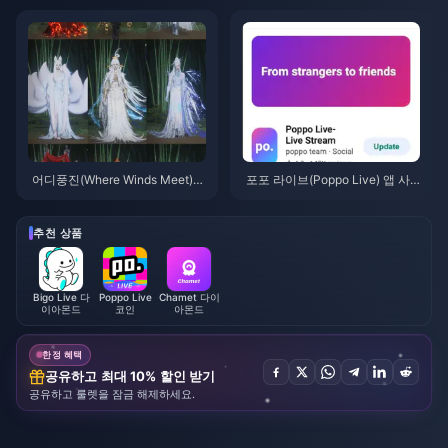
션, 과연 그 가치가 있을까?
모바일 UC 구매 방법: 비용, 추천
팩 및 안전한 충전
어디풍진(Where Winds Meet)
포포 라이브(Poppo Live) 앱 사
산중추풍 이벤트 보상 (2026년 7
용법: 완전 초보자 가이드 | 2026
월): 전체 목록, 재화 및 우선순위
년 7월
추천 상품
Bigo Live 다
Poppo Live
Chamet 다이
이아몬드
코인
아몬드
한정 혜택
공유하고 최대 10% 할인 받기
공유하고 룰렛을 잠금 해제하세요.