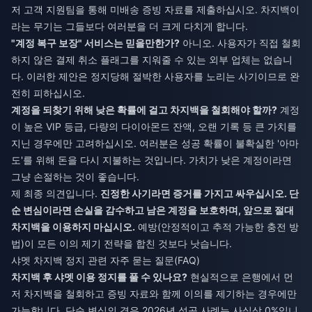
저 고객 지원팀을 통해 미배송 증빙 자료를 제출하십시오. 차지백이
라는 무기는 그들보다 여러분을 더 크게 다치게 합니다.
"계정 복구 보장" 서비스는 믿을만한가?
아니오. 사용자가 직접 철회
하지 않은 결제 취소 플래그를 지워줄 수 있는 외부 업체는 없습니
다. 이러한 제안은 정지당해 절박한 사용자를 노리는 사기이므로 완
전히 피하십시오.
계정을 되찾기 위해 낮은 확률에 걸고 차지백을 철회해야 할까?
계정
이 높은 VIP 등급, 다량의 다이아몬드 잔액, 오랜 기록 등 큰 가치를
지닌 경우에만 고려하십시오. 여러분은 성공 확률이 불확실한 '아마
도'를 위해 돈을 다시 지불하는 것입니다. 가치가 낮은 계정이라면
그냥 손절하는 것이 좋습니다.
제 최종 의견입니다.
진정한 사기라면 증거를 가지고 싸우십시오. 단
순 변심이라면 손실을 감수하고 남은 계정을 보호하며, 앞으로 절대
차지백을 이용하지 마십시오.
예방(안정적이고 추적 가능한 충전 방
법)이 모든 이의 제기 전략을 합친 것보다 낫습니다.
샤멧 차지백 정지 관련 자주 묻는 질문(FAQ)
차지백 후 샤멧 이용 정지를 풀 수 있나요?
현실적으로 은행에서 먼
저 차지백을 철회하고 증빙 자료와 함께 이의를 제기하는 경우에만
가능합니다. 단순 변심의 경우 2026년 성공 사례는 사실상 0%입니