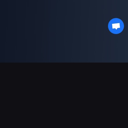
결제 지원
파트너
Genshin Impact Wiki
Honkai: Star Rail WIKI