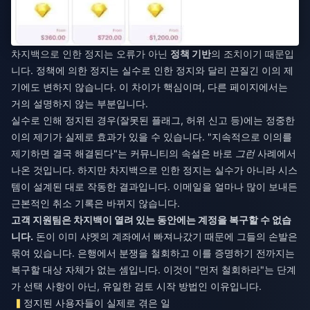
차지백으로 인한 정지는 오류가 아닌
정책 기반
의 조치이기 때문입
니다. 정책에 의한 정지는 실수로 인한 정지와 달리 끈질긴 이의 제
기에도 변하지 않습니다. 이 차이가 핵심이며, 다른 페이지에서는
거의 설명하지 않는 부분입니다.
실수로 인해 정지된 경우(잘못된 플래그, 허위 신고 등)에는 정중한
이의 제기가 실제로 효과가 있을 수 있습니다. "지속적으로 이의를
제기하면 결국 해결된다"는 커뮤니티의 속설은 바로
그런
사례에서
나온 것입니다. 하지만 차지백으로 인한 정지는 실수가 아니라 시스
템이 설계된 대로 작동한 결과입니다. 이메일을 얼마나 많이 보내든
근본적인 취소 기록은 바뀌지 않습니다.
고객 지원팀은 차지백이 열려 있는 동안에는 계정을 복구할 수 없습
니다.
돈이 이미 샤멧의 계좌에서 빠져나갔기 때문에 그들의 손발은
묶여 있습니다. 은행에서 분쟁을 철회하고 이를 증명하기 전까지는
복구할 대상 자체가 없는 셈입니다. 이것이 "먼저 철회하라"는 단계
가 선택 사항이 아닌, 유일한 검토 시작 방법인 이유입니다.
정지된 사용자들이 실제로 겪은 일