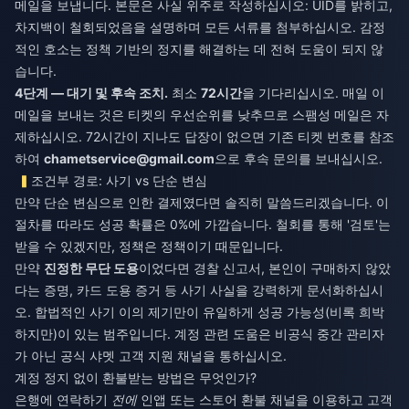
메일을 보냅니다. 본문은 사실 위주로 작성하십시오: UID를 밝히고,
차지백이 철회되었음을 설명하며 모든 서류를 첨부하십시오. 감정
적인 호소는 정책 기반의 정지를 해결하는 데 전혀 도움이 되지 않
습니다.
4단계 — 대기 및 후속 조치.
최소
72시간
을 기다리십시오. 매일 이
메일을 보내는 것은 티켓의 우선순위를 낮추므로 스팸성 메일은 자
제하십시오. 72시간이 지나도 답장이 없으면 기존 티켓 번호를 참조
하여
chametservice@gmail.com
으로 후속 문의를 보내십시오.
조건부 경로: 사기 vs 단순 변심
만약 단순 변심으로 인한 결제였다면 솔직히 말씀드리겠습니다. 이
절차를 따라도 성공 확률은 0%에 가깝습니다. 철회를 통해 '검토'는
받을 수 있겠지만, 정책은 정책이기 때문입니다.
만약
진정한 무단 도용
이었다면 경찰 신고서, 본인이 구매하지 않았
다는 증명, 카드 도용 증거 등 사기 사실을 강력하게 문서화하십시
오. 합법적인 사기 이의 제기만이 유일하게 성공 가능성(비록 희박
하지만)이 있는 범주입니다. 계정 관련 도움은 비공식 중간 관리자
가 아닌 공식 샤멧 고객 지원 채널을 통하십시오.
계정 정지 없이 환불받는 방법은 무엇인가?
은행에 연락하기
전에
인앱 또는 스토어 환불 채널을 이용하고 고객