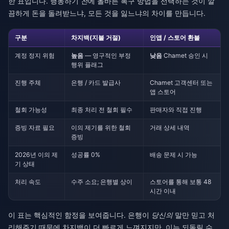
한 표입니다. 행동하기
전
에 올바른 복구 방법을 선택하는 것이 깔
끔하게 돈을 돌려받느냐, 모든 것을 잃느냐의 차이를 만듭니다.
구분
차지백(지불 거절)
인앱 / 스토어 환불
계정 정지 위험
높음
— 영구적인 부정
낮음
Chamet 승인 시
행위 플래그
진행 주체
은행 / 카드 발급사
Chamet 고객센터 또는
앱 스토어
철회 가능성
최종 처리 전 철회 필수
판매자와 직접 진행
증빙 자료 필요
이의 제기를 위한 철회
거래 상세 내역
증빙
2026년 이의 제
성공률 0%
배송 문제 시 가능
기 상태
처리 속도
수주 소요; 은행별 상이
스토어를 통해 보통 48
시간 이내
이 표는 핵심적인 함정을 보여줍니다. 은행이
당신의
말만 믿고 처
리해주기 때문에 차지백이 더 빠르게 느껴지지만, 이는 되돌릴 수