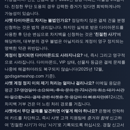
다. 진정한 무단 도용의 경우 강력한 증거가 있다면 희박하게나마
가능성이 있습니다.
샤멧 다이아몬드 차지는 불법인가요?
정당하지 않은 결제 건을 분쟁
신청하는 것은 법적 권리입니다. 하지만 실제로 받은 다이아몬드를
사용한 후 단순 변심으로 차지백을 신청하는 것은
'친절한 사기'
에
해당하며, 대부분의 경우 불법은 아닐지라도 계정이 영구 정지되는
명백한 약관 위반입니다.
계정이 정지되면 다이아몬드도 사라지나요?
네, 즉시 그리고 영구적
으로 사라집니다. 다이아몬드, VIP 상태, 선물자 등급은 결제 문제를
나중에 해결하더라도 복구되지 않습니다(2025년 12월,
gpdsgameshop.com 기준).
샤멧 계정 정지 이의 제기 처리는 얼마나 걸리나요?
이메일 응답은
평균 3
7 영업일이 소요되며, 후속 문의 전 72시간의 최소 대기 시간
이 필요합니다. 결제 관련 티켓은 첫 응답이 더 빠르지만(6
12시간),
차지백 거부 건은 더 느린 처리 경로를 거칩니다.
샤멧에서 무단 결제를 발견하면 어떻게 해야 하나요?
은행에 연락하
여 카드를 차단하고, 즉시 샤멧 고객 지원팀에
증거와 함께
신고하
여 '친절한 사기'가 아닌 '사기'로 기록되도록 하십시오. 경찰 신고서