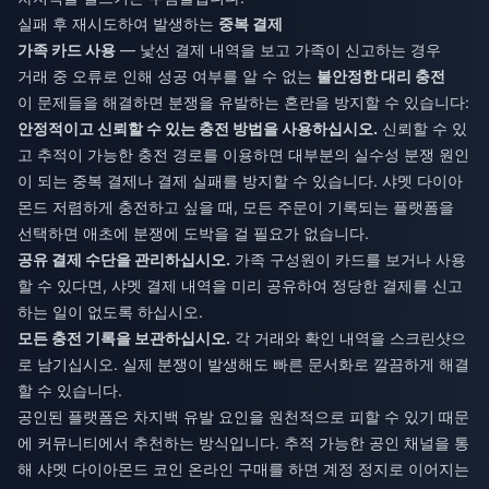
실패 후 재시도하여 발생하는
중복 결제
가족 카드 사용
— 낯선 결제 내역을 보고 가족이 신고하는 경우
거래 중 오류로 인해 성공 여부를 알 수 없는
불안정한 대리 충전
이 문제들을 해결하면 분쟁을 유발하는 혼란을 방지할 수 있습니다:
안정적이고 신뢰할 수 있는 충전 방법을 사용하십시오.
신뢰할 수 있
고 추적이 가능한 충전 경로를 이용하면 대부분의 실수성 분쟁 원인
이 되는 중복 결제나 결제 실패를 방지할 수 있습니다.
샤멧 다이아
몬드 저렴하게 충전
하고 싶을 때, 모든 주문이 기록되는 플랫폼을
선택하면 애초에 분쟁에 도박을 걸 필요가 없습니다.
공유 결제 수단을 관리하십시오.
가족 구성원이 카드를 보거나 사용
할 수 있다면, 샤멧 결제 내역을 미리 공유하여 정당한 결제를 신고
하는 일이 없도록 하십시오.
모든 충전 기록을 보관하십시오.
각 거래와 확인 내역을 스크린샷으
로 남기십시오. 실제 분쟁이 발생해도 빠른 문서화로 깔끔하게 해결
할 수 있습니다.
공인된 플랫폼은 차지백 유발 요인을 원천적으로 피할 수 있기 때문
에 커뮤니티에서 추천하는 방식입니다. 추적 가능한 공인 채널을 통
해
샤멧 다이아몬드 코인 온라인 구매
를 하면 계정 정지로 이어지는