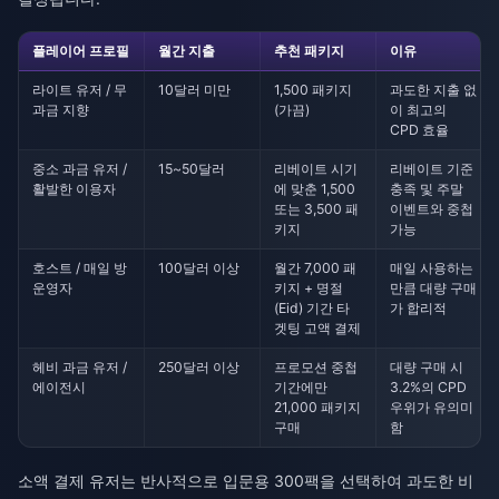
플레이어 프로필
월간 지출
추천 패키지
이유
라이트 유저 / 무
10달러 미만
1,500 패키지
과도한 지출 없
과금 지향
(가끔)
이 최고의
CPD 효율
중소 과금 유저 /
15~50달러
리베이트 시기
리베이트 기준
활발한 이용자
에 맞춘 1,500
충족 및 주말
또는 3,500 패
이벤트와 중첩
키지
가능
호스트 / 매일 방
100달러 이상
월간 7,000 패
매일 사용하는
운영자
키지 + 명절
만큼 대량 구매
(Eid) 기간 타
가 합리적
겟팅 고액 결제
헤비 과금 유저 /
250달러 이상
프로모션 중첩
대량 구매 시
에이전시
기간에만
3.2%의 CPD
21,000 패키지
우위가 유의미
구매
함
소액 결제 유저는 반사적으로 입문용 300팩을 선택하여 과도한 비