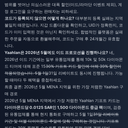
범위를 벗어난 의심스러운 대폭 할인(이드/라마단 이벤트 제외), 계
정 로그인을 요구하는 판매자는 피하세요.
코드가 등록되지 않으면 어떻게 하나요?
대부분의 등록 실패는 지역
불일치 때문입니다. 지갑 드롭다운을 확인하고, UID가 정확한지, 코
드가 이미 입력된 것은 아닌지 확인하세요. 합법적인 플랫폼은 실패
한 주문을 자동으로 환불해주며, 코드는 구매 후 24개월간 유효합
니다.
Yaahlan은 2026년 5월에도 이드 프로모션을 진행하나요?
네,
2026년 이드 기간에는 일부 유통업체를 통해 10k 및 50k 다이아몬
드 티어에 대해 표준 15
30% 기프트 카드 할인에 더해 39% 할인이
적용되었습니다. 5월 1일
31일 리베이트도 동시에 진행됩니다. 가능
할 때마다 두 혜택을 중첩하세요.
최종 결론: 2026년 5월 MENA 지역을 위한 가장 저렴한 Yaahlan 구
매 경로
2026년 5월 MENA 지역에서 가장 저렴한 Yaahlan 기프트 카드는
다이아몬드당 0.0125 SAR인 1,500 다이아몬드 중급 팩
이며, 검증
된 유통업체를 통해 현지 통화로 구매하고 5월 1일
31일 리베이트
기간 및 더블 다이아몬드 주말에 맞춰 구매하는 것입니다. 기프트
카드는 30% 플랫폼 수수료를 우회하여 직접 인앱 결제 대비