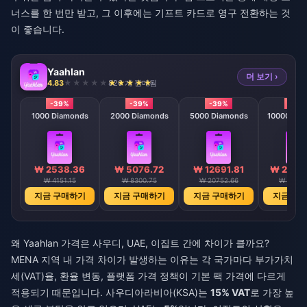
너스를 한 번만 받고, 그 이후에는 기프트 카드로 영구 전환하는 것
이 좋습니다.
Yaahlan
더 보기 ›
4.83
826 개 판매됨
-39%
-39%
-39%
-39
1000 Diamonds
2000 Diamonds
5000 Diamonds
10000 Dia
₩ 2538.36
₩ 5076.72
₩ 12691.81
₩ 2538
₩ 4151.15
₩ 8300.75
₩ 20752.66
₩ 41505
지금 구매하기
지금 구매하기
지금 구매하기
지금 구
왜 Yaahlan 가격은 사우디, UAE, 이집트 간에 차이가 클까요?
MENA 지역 내 가격 차이가 발생하는 이유는 각 국가마다 부가가치
세(VAT)율, 환율 변동, 플랫폼 가격 정책이 기본 팩 가격에 다르게
적용되기 때문입니다. 사우디아라비아(KSA)는
15% VAT
로 가장 높