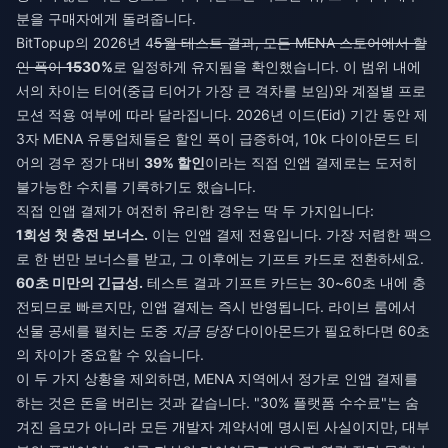
분을 구매자에게 돌려줍니다.
BitTopup의 2026년 4
5월 테스트 결과, 모든 MENA 스토어에서 할
인 폭이
15
30%
로 일정하게 유지됨을 확인했습니다. 이 범위 내에
서의 차이는 티어(중급 티어가 가장 큰 격차를 보임)와 계절별 프로
모션 적용 여부에 따라 달라집니다. 2026년 이드(Eid) 기간 동안 제
3자 MENA 유통업체들은 할인 폭이 급증하여, 10k 다이아몬드 티
어의 경우 정가 대비
39% 할인
이라는 직접 인앱 결제로는 도저히
불가능한 수치를 기록하기도 했습니다.
직접 인앱 결제가 여전히 유리한 경우는 딱 두 가지입니다:
1회성 첫 충전 보너스.
이는 인앱 결제 전용입니다. 가장 저렴한 팩으
로 한 번만 보너스를 받고, 그 이후에는 기프트 카드로 전환하세요.
60초 미만의 긴급성.
테스트 결과 기프트 카드는 30~60초 내에 충
전되므로 빠르지만, 인앱 결제는 즉시 반영됩니다. 라이브 룸에서
선물 공세를 펼치는 도중
지금 당장
다이아몬드가 필요하다면 60초
의 차이가 중요할 수 있습니다.
이 두 가지 상황을 제외하면, MENA 지역에서 정가로 인앱 결제를
하는 것은 돈을 버리는 것과 같습니다. "30% 플랫폼 수수료"는 숨
겨진 음모가 아니라 모든 개발자 계약서에 명시된 사실이지만, 대부