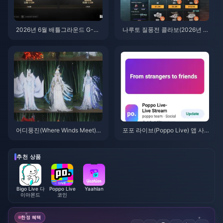
2026년 6월 배틀그라운드 G-CO
나루토 질풍전 콜라보(2026년 7
IN CDK: 91.43달러 더블 프로모
월)를 위한 저렴한 배틀그라운드
션, 과연 그 가치가 있을까?
모바일 UC 구매 방법: 비용, 추천
팩 및 안전한 충전
어디풍진(Where Winds Meet)
포포 라이브(Poppo Live) 앱 사
산중추풍 이벤트 보상 (2026년 7
용법: 완전 초보자 가이드 | 2026
월): 전체 목록, 재화 및 우선순위
년 7월
추천 상품
Bigo Live 다
Poppo Live
Yaahlan
이아몬드
코인
한정 혜택