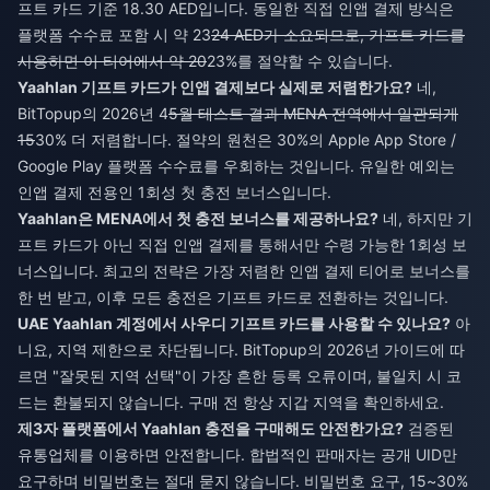
프트 카드 기준 18.30 AED입니다. 동일한 직접 인앱 결제 방식은
플랫폼 수수료 포함 시 약 23
24 AED가 소요되므로, 기프트 카드를
사용하면 이 티어에서 약 20
23%를 절약할 수 있습니다.
Yaahlan 기프트 카드가 인앱 결제보다 실제로 저렴한가요?
네,
BitTopup의 2026년 4
5월 테스트 결과 MENA 전역에서 일관되게
15
30% 더 저렴합니다. 절약의 원천은 30%의 Apple App Store /
Google Play 플랫폼 수수료를 우회하는 것입니다. 유일한 예외는
인앱 결제 전용인 1회성 첫 충전 보너스입니다.
Yaahlan은 MENA에서 첫 충전 보너스를 제공하나요?
네, 하지만 기
프트 카드가 아닌 직접 인앱 결제를 통해서만 수령 가능한 1회성 보
너스입니다. 최고의 전략은 가장 저렴한 인앱 결제 티어로 보너스를
한 번 받고, 이후 모든 충전은 기프트 카드로 전환하는 것입니다.
UAE Yaahlan 계정에서 사우디 기프트 카드를 사용할 수 있나요?
아
니요, 지역 제한으로 차단됩니다. BitTopup의 2026년 가이드에 따
르면 "잘못된 지역 선택"이 가장 흔한 등록 오류이며, 불일치 시 코
드는 환불되지 않습니다. 구매 전 항상 지갑 지역을 확인하세요.
제3자 플랫폼에서 Yaahlan 충전을 구매해도 안전한가요?
검증된
유통업체를 이용하면 안전합니다. 합법적인 판매자는 공개 UID만
요구하며 비밀번호는 절대 묻지 않습니다. 비밀번호 요구, 15~30%