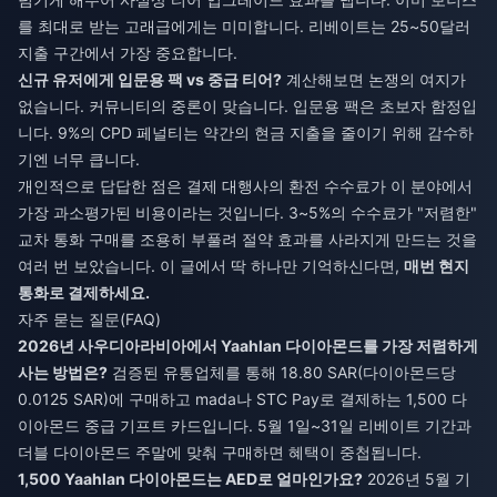
를 최대로 받는 고래급에게는 미미합니다. 리베이트는 25~50달러
지출 구간에서 가장 중요합니다.
신규 유저에게 입문용 팩 vs 중급 티어?
계산해보면 논쟁의 여지가
없습니다. 커뮤니티의 중론이 맞습니다. 입문용 팩은 초보자 함정입
니다. 9%의 CPD 페널티는 약간의 현금 지출을 줄이기 위해 감수하
기엔 너무 큽니다.
개인적으로 답답한 점은 결제 대행사의 환전 수수료가 이 분야에서
가장 과소평가된 비용이라는 것입니다. 3~5%의 수수료가 "저렴한"
교차 통화 구매를 조용히 부풀려 절약 효과를 사라지게 만드는 것을
여러 번 보았습니다. 이 글에서 딱 하나만 기억하신다면,
매번 현지
통화로 결제하세요.
자주 묻는 질문(FAQ)
2026년 사우디아라비아에서 Yaahlan 다이아몬드를 가장 저렴하게
사는 방법은?
검증된 유통업체를 통해 18.80 SAR(다이아몬드당
0.0125 SAR)에 구매하고 mada나 STC Pay로 결제하는 1,500 다
이아몬드 중급 기프트 카드입니다. 5월 1일~31일 리베이트 기간과
더블 다이아몬드 주말에 맞춰 구매하면 혜택이 중첩됩니다.
1,500 Yaahlan 다이아몬드는 AED로 얼마인가요?
2026년 5월 기