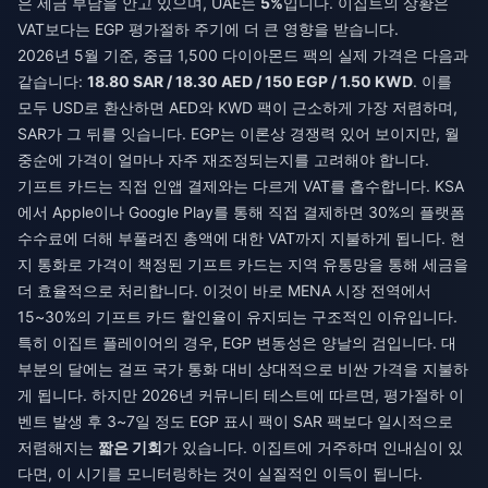
은 세금 부담을 안고 있으며, UAE는
5%
입니다. 이집트의 상황은
VAT보다는 EGP 평가절하 주기에 더 큰 영향을 받습니다.
2026년 5월 기준, 중급 1,500 다이아몬드 팩의 실제 가격은 다음과
같습니다:
18.80 SAR / 18.30 AED / 150 EGP / 1.50 KWD
. 이를
모두 USD로 환산하면 AED와 KWD 팩이 근소하게 가장 저렴하며,
SAR가 그 뒤를 잇습니다. EGP는 이론상 경쟁력 있어 보이지만, 월
중순에 가격이 얼마나 자주 재조정되는지를 고려해야 합니다.
기프트 카드는 직접 인앱 결제와는 다르게 VAT를 흡수합니다. KSA
에서 Apple이나 Google Play를 통해 직접 결제하면 30%의 플랫폼
수수료에 더해 부풀려진 총액에 대한 VAT까지 지불하게 됩니다. 현
지 통화로 가격이 책정된 기프트 카드는 지역 유통망을 통해 세금을
더 효율적으로 처리합니다. 이것이 바로 MENA 시장 전역에서
15~30%의 기프트 카드 할인율이 유지되는 구조적인 이유입니다.
특히 이집트 플레이어의 경우, EGP 변동성은 양날의 검입니다. 대
부분의 달에는 걸프 국가 통화 대비 상대적으로 비싼 가격을 지불하
게 됩니다. 하지만 2026년 커뮤니티 테스트에 따르면, 평가절하 이
벤트 발생 후 3~7일 정도 EGP 표시 팩이 SAR 팩보다 일시적으로
저렴해지는
짧은 기회
가 있습니다. 이집트에 거주하며 인내심이 있
다면, 이 시기를 모니터링하는 것이 실질적인 이득이 됩니다.