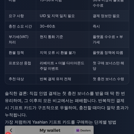
수수료
요구 사항
UID 및 지역 일치 필요
결제 정보만 필요
충전 소요 시간
30~60초
즉시
부가세(VAT)
현지 통화 기준
플랫폼 수수료 + 부
처리
가세
환불 정책
지역 오류 시 환불 불가
플랫폼 정책에 따름
프로모션 중첩
리베이트 + 더블 다이아몬드
첫 구매 보너스만 해
주말 이벤트
당
추천 대상
반복 결제 유저 전체
첫 충전 보너스 수령
솔직한 결론: 직접 인앱 결제는 첫 충전 보너스를 받을 때 딱 한 번
유리하며, 그 이후의 모든 비교에서는 패배합니다. 반복적인 결제
시 기프트 카드가 구조적으로 우월하며, 충전할 때마다 절약 효과가
누적됩니다.
가장 저렴하게 Yaahlan 기프트 카드를 구매하는 단계별 방법