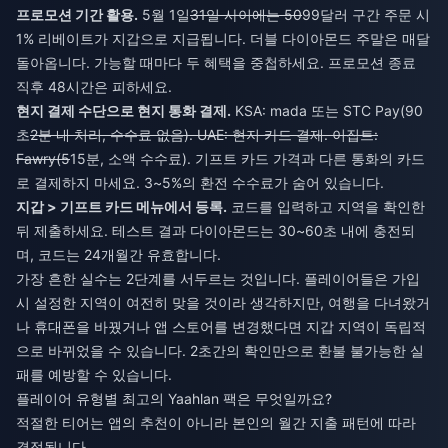
프로모션 기간 활용.
5월 1일
31일 사이에는 50
99달러 구간 주문 시
1% 리베이트가 지갑으로 지급됩니다. 더블 다이아몬드 주말은 매달
돌아옵니다. 가능할 때마다 두 혜택을 중첩하세요. 프로모션 종료
직후 48시간은 피하세요.
현지 결제 수단으로 현지 통화 결제.
KSA: mada 또는 STC Pay(90
초
2분 내 처리, 수수료 없음). UAE: 현지 카드 결제. 이집트:
Fawry(5
15분, 소액 수수료). 기프트 카드 가격과 다른 통화의 카드
로 결제하지 마세요. 3~5%의 환전 수수료가 숨어 있습니다.
지갑 > 기프트 카드 메뉴에서 등록.
코드를 입력하고 지역을 확인한
뒤 제출하세요. 테스트 결과 다이아몬드는 30~60초 내에 충전되
며, 코드는 24개월간 유효합니다.
가장 흔한 실수는 2단계를 서두르는 것입니다. 플레이어들은 가입
시 설정한 지역이 여전히 맞을 것이라 생각하지만, 여행을 다녀왔거
나 휴대폰을 바꿨거나 앱 스토어를 변경했다면 지갑 지역이 독립적
으로 바뀌었을 수 있습니다. 2초간의 확인만으로 환불 불가능한 실
패를 예방할 수 있습니다.
플레이어 유형별 최고의 Yaahlan 팩은 무엇일까요?
적절한 티어는 앱의 추천이 아니라 본인의 월간 지출 패턴에 따라
결정됩니다.