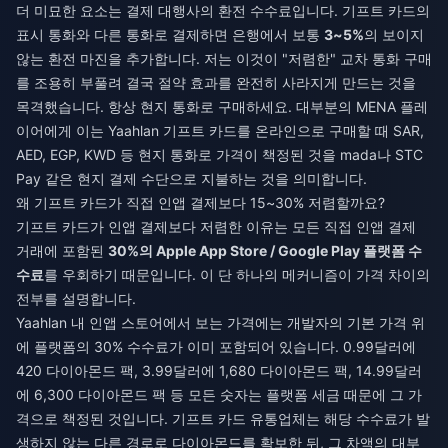
더 미묘한 요소는 결제 대행사의 환전 수수료입니다. 기프트 카드의
표시 통화와 다른 통화로 결제하면 은행에서 보통
3~5%
의 보이지
않는 환전 마진을 추가합니다. 저는 이것이 "저렴한" 교차 통화 구매
를 조용히 부풀려 결국 절약 효과를 완전히 사라지게 만드는 것을
목격했습니다. 항상 현지 통화로 구매하세요. 대부분의 MENA 플레
이어에게 이는
Yaahlan 기프트 카드를 온라인으로 구매
할 때 SAR,
AED, EGP, KWD 등 현지 통화로 가격이 책정된 것을 mada나 STC
Pay 같은 현지 결제 수단으로 지불하는 것을 의미합니다.
왜 기프트 카드가 직접 인앱 결제보다 15~30% 저렴할까요?
기프트 카드가 인앱 결제보다 저렴한 이유는 모든 직접 인앱 결제
거래에 포함된
30%의 Apple App Store / Google Play 플랫폼 수
수료
를 우회하기 때문입니다. 이 단 하나의 메커니즘이 가격 차이의
전부를 설명합니다.
Yaahlan 내 인앱 스토어에서 보는 가격에는 개발자의 기본 가격 위
에 플랫폼의 30% 수수료가 이미 포함되어 있습니다. 0.99달러에
420 다이아몬드 팩, 3.99달러에 1,680 다이아몬드 팩, 14.99달러
에 6,300 다이아몬드 팩 등 모든 숫자는 플랫폼 세금 때문에 그 가
격으로 책정된 것입니다. 기프트 카드 유통업체는 해당 수수료가 발
생하지 않는 다른 경로로 다이아몬드를 확보한 뒤, 그 차액의 대부