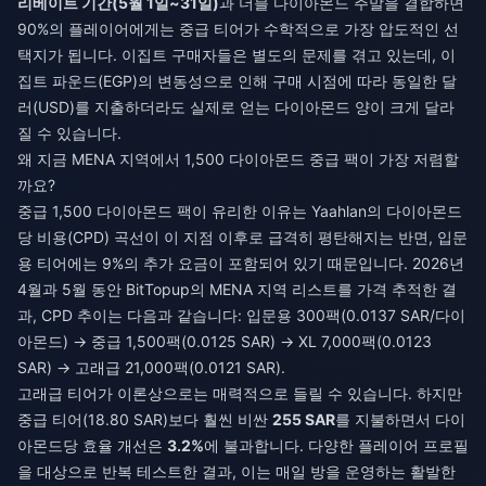
리베이트 기간(5월 1일~31일)
과 더블 다이아몬드 주말을 결합하면
90%의 플레이어에게는 중급 티어가 수학적으로 가장 압도적인 선
택지가 됩니다. 이집트 구매자들은 별도의 문제를 겪고 있는데, 이
집트 파운드(EGP)의 변동성으로 인해 구매 시점에 따라 동일한 달
러(USD)를 지출하더라도 실제로 얻는 다이아몬드 양이 크게 달라
질 수 있습니다.
왜 지금 MENA 지역에서 1,500 다이아몬드 중급 팩이 가장 저렴할
까요?
중급 1,500 다이아몬드 팩이 유리한 이유는 Yaahlan의 다이아몬드
당 비용(CPD) 곡선이 이 지점 이후로 급격히 평탄해지는 반면, 입문
용 티어에는 9%의 추가 요금이 포함되어 있기 때문입니다. 2026년
4월과 5월 동안 BitTopup의 MENA 지역 리스트를 가격 추적한 결
과, CPD 추이는 다음과 같습니다: 입문용 300팩(0.0137 SAR/다이
아몬드) → 중급 1,500팩(0.0125 SAR) → XL 7,000팩(0.0123
SAR) → 고래급 21,000팩(0.0121 SAR).
고래급 티어가 이론상으로는 매력적으로 들릴 수 있습니다. 하지만
중급 티어(18.80 SAR)보다 훨씬 비싼
255 SAR
를 지불하면서 다이
아몬드당 효율 개선은
3.2%
에 불과합니다. 다양한 플레이어 프로필
을 대상으로 반복 테스트한 결과, 이는 매일 방을 운영하는 활발한