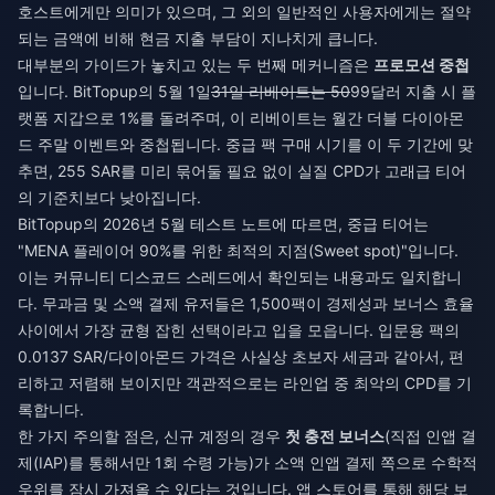
호스트에게만 의미가 있으며, 그 외의 일반적인 사용자에게는 절약
되는 금액에 비해 현금 지출 부담이 지나치게 큽니다.
대부분의 가이드가 놓치고 있는 두 번째 메커니즘은
프로모션 중첩
입니다. BitTopup의 5월 1일
31일 리베이트는 50
99달러 지출 시 플
랫폼 지갑으로 1%를 돌려주며, 이 리베이트는 월간 더블 다이아몬
드 주말 이벤트와 중첩됩니다. 중급 팩 구매 시기를 이 두 기간에 맞
추면, 255 SAR를 미리 묶어둘 필요 없이 실질 CPD가 고래급 티어
의 기준치보다 낮아집니다.
BitTopup의 2026년 5월 테스트 노트에 따르면, 중급 티어는
"MENA 플레이어 90%를 위한 최적의 지점(Sweet spot)"입니다.
이는 커뮤니티 디스코드 스레드에서 확인되는 내용과도 일치합니
다. 무과금 및 소액 결제 유저들은 1,500팩이 경제성과 보너스 효율
사이에서 가장 균형 잡힌 선택이라고 입을 모읍니다. 입문용 팩의
0.0137 SAR/다이아몬드 가격은 사실상 초보자 세금과 같아서, 편
리하고 저렴해 보이지만 객관적으로는 라인업 중 최악의 CPD를 기
록합니다.
한 가지 주의할 점은, 신규 계정의 경우
첫 충전 보너스
(직접 인앱 결
제(IAP)를 통해서만 1회 수령 가능)가 소액 인앱 결제 쪽으로 수학적
우위를 잠시 가져올 수 있다는 것입니다. 앱 스토어를 통해 해당 보