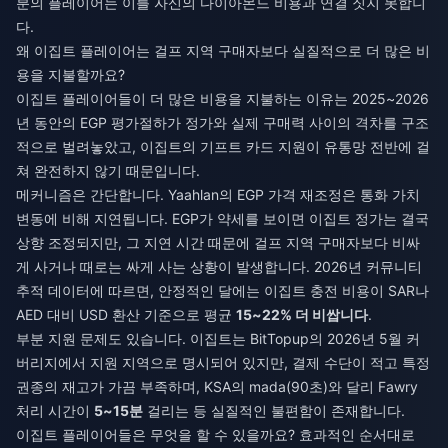
분의 플레이어는 이를 자신의 다이아몬드 비용과 연결 짓지 못합니
다.
왜 이집트 플레이어는 걸프 지역 구매자보다 실질적으로 더 많은 비
용을 지불할까요?
이집트 플레이어들이 더 많은 비용을 지불하는 이유는 2025~2026
년 동안의 EGP 평가절하가 정가와 실제 구매력 사이의 격차를 구조
적으로 벌려놓았고, 이집트의 기프트 카드 지원이 유통망 전반에 걸
쳐 완전하지 않기 때문입니다.
메커니즘은 간단합니다. Yaahlan의 EGP 가격 재조정은 통화 가치
변동에 비해 지연됩니다. EGP가 약세를 보이면 이집트 정가는 결국
상향 조정되지만, 그 지연 시간 때문에 걸프 지역 구매자보다 비싸
게 사거나 때로는 싸게 사는 상황이 발생합니다. 2026년 커뮤니티
추적 데이터에 따르면, 안정적인 달에는 이집트 충전 비용이 SAR나
AED 대비 USD 환산 기준으로 평균
15~22% 더 비쌉니다
.
부분 지원 문제도 있습니다. 이집트는 BitTopup의 2026년 5월 커
버리지에서 지원 지역으로 명시되어 있지만, 결제 수단이 적고 특정
권종의 재고가 가끔 부족하며, KSA의 mada(90초)와 달리 Fawry
처리 시간이
5~15분
걸리는 등 실질적인 불편함이 존재합니다.
이집트 플레이어들은 무엇을 할 수 있을까요? 효과적인 순서대로