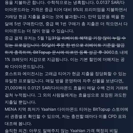
용을 지불하곤 합니다. 수학적으로는 냉혹합니다. 0.0137 SAR/다
이아몬드라는 가격은 중급 티어 대비 9%의 프리미엄을 지불하면서
거래당 현금 지출을 줄이는 것에 불과합니다. 만약 입문용 팩을 한
달에 5번 구매한다면, 중급 팩 1번 구매가 총 지출은 더 적으면서 다
이아몬드는 더 많이 얻을 수 있습니다.
중급 결제 유저는 5월 1일
31일 리베이트 혜택을 가장 많이 누릴 수
있는 프로필입니다. 50달러 주문 한 번으로 리베이트 기준을 깔끔
하게 충족하며, BitTopup 문서에 따르면 등록 성공 후 30
60초 내에
1% 크레딧이 지갑으로 지급됩니다. 이는 기본 할인에 더해지는 공
짜 다이아몬드입니다.
호스트와 에이전시는 고래급 티어가 현금 지출을 정당화할 수 있는
유일한 프로필입니다. 매일 방을 운영하며 자주 선물을 보낸다면,
21,000팩의 0.0121 SAR/다이아몬드 효율이 매달 수백 건의 거래에
걸쳐 누적됩니다. 그 외의 사람들에게는 효율성으로 포장된 과도한
지출일 뿐입니다.
MENA 지역 최저가 Yaahlan 다이아몬드
티어는 BitTopup 스토어에
서 권종별로 확인할 수 있으며, 저는 충전할 때마다 이를 CPD 표와
대조해 봅니다.
솔직한 의견: 아무도 말해주지 않는 Yaahlan 가격 책정의 비밀