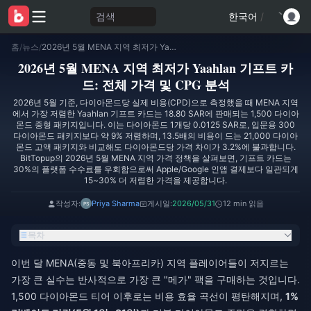
검색
한국어
/
홈
/
뉴스
/
2026년 5월 MENA 지역 최저가 Yaahlan 기프트 카드: 전체 가격 및 CPG 분석
2026년 5월 MENA 지역 최저가 Yaahlan 기프트 카
드: 전체 가격 및 CPG 분석
2026년 5월 기준, 다이아몬드당 실제 비용(CPD)으로 측정했을 때 MENA 지역
에서 가장 저렴한 Yaahlan 기프트 카드는 18.80 SAR에 판매되는 1,500 다이아
몬드 중형 패키지입니다. 이는 다이아몬드 1개당 0.0125 SAR로, 입문용 300
다이아몬드 패키지보다 약 9% 저렴하며, 13.5배의 비용이 드는 21,000 다이아
몬드 고액 패키지와 비교해도 다이아몬드당 가격 차이가 3.2%에 불과합니다.
BitTopup의 2026년 5월 MENA 지역 가격 정책을 살펴보면, 기프트 카드는
30%의 플랫폼 수수료를 우회함으로써 Apple/Google 인앱 결제보다 일관되게
15~30% 더 저렴한 가격을 제공합니다.
작성자:
Priya Sharma
게시일:
2026/05/31
12 min 읽음
목차
이번 달 MENA(중동 및 북아프리카) 지역 플레이어들이 저지르는
가장 큰 실수는 반사적으로 가장 큰 "메가" 팩을 구매하는 것입니다.
1,500 다이아몬드 티어 이후로는 비용 효율 곡선이 평탄해지며,
1%