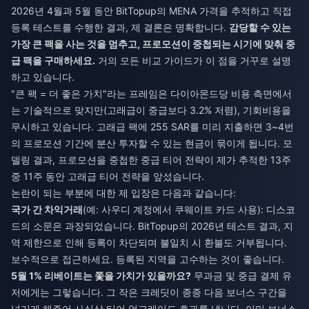
2026년 4월과 5월 동안 BitTopup의 MENA 가격을 추적하고 직접
등록 테스트를 수행한 결과, 제 결론은 명확합니다.
감당할 수 있는
가장 큰 팩을 사는 것을 멈추고, 프로모션이 중첩되는 시기에 맞춰 중
급 팩을 구매하세요.
거의 모든 비교 가이드가 이 점을 거꾸로 설명
하고 있습니다.
"큰 팩 = 더 좋은 가치"라는 프레임은 다이아몬드당 비용 측면에서
는 기술적으로 맞지만(고래급이 중급보다 3.2% 저렴), 기회비용을
무시하고 있습니다. 고래급 팩에 255 SAR를 미리 지출하면 3~4번
의 프로모션 기간에 분산 투자할 수 있는 현금이 묶이게 됩니다. 모
델링 결과, 프로모션을 중첩한 중급 티어 전략이 제가 추적한 13주
중 11주 동안 고래급 티어 전략을 앞섰습니다.
논란이 되는 부분에 대한 제 입장은 다음과 같습니다:
국가 간 차익거래
(예: 사우디 계정에서 쿠웨이트 카드 사용): 디스코
드의 소문은 과장되었습니다. BitTopup의 2026년 테스트 결과, 지
역 제한으로 인해 등록이 차단되며 불일치 시 환불도 거부됩니다.
보수적으로 접근하세요. 등록된 지역을 고수하는 것이 좋습니다.
5월 1% 리베이트는 쫓을 가치가 있을까요?
무과금 및 중급 결제 유
저에게는 그렇습니다. 그 작은 크레딧이 종종 다음 보너스 구간을
넘기게 해주어 사실상 티어 업그레이드 효과를 냅니다. 이미 보너스