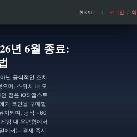
로그인
/
회
한국어
/
026년 6월 종료:
법
 아닌 공식적인 조치
닫혔으며, 스위치 내 모
인 점은 iOS 앱스토
로 에기 코인을 구매할
지되며, 공식 +60
 게임 내 우편함에서
바일에서는 결제 즉시