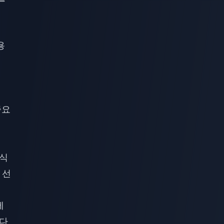
용
중요
공식
 선
에
된다