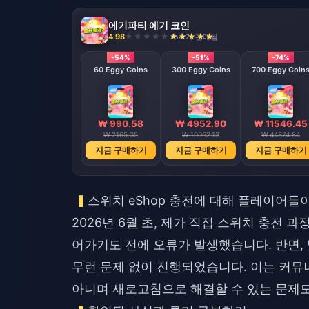
에기파티 에기 코인
4.98
754 개 판매됨
-54%
-51%
-74%
60 Eggy Coins
300 Eggy Coins
700 Eggy Coin
₩ 990.58
₩ 4952.90
₩ 11546.45
₩ 2165.35
₩ 10062.13
₩ 44874.84
지금 구매하기
지금 구매하기
지금 구매하기
스위치 eShop 충전에 대해 플레이어들
2026년 6월 초, 제가 직접 스위치 충전 
어가기도 전에 오류가 발생했습니다. 반면, 
무런 문제 없이 진행되었습니다. 이는 커
아니며 새로고침으로 해결할 수 있는 문제도