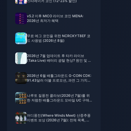
스타메이커 코인 (12-23% 할인)
v5.2 이후 MICO 라이브 코인 MENA:
2026년 최저가 혜택
무료 에그 코인을 위한 NCRCKYT8EF 코
드 사용법 (2026년 8월)
2026년 7월 업데이트 후 타카 라이브
(Taka Live) 배터리 광탈 현상? 원인 및 해
결 방법
2026년 6월 배틀그라운드 G-COIN CDK:
91.43달러 더블 프로모션, 과연 그 가치가
있을까?
나루토 질풍전 콜라보(2026년 7월)를 위
한 저렴한 배틀그라운드 모바일 UC 구매
방법: 비용, 추천 팩 및 안전한 충전
어디풍진(Where Winds Meet) 산중추풍
이벤트 보상 (2026년 7월): 전체 목록, 재
화 및 우선순위