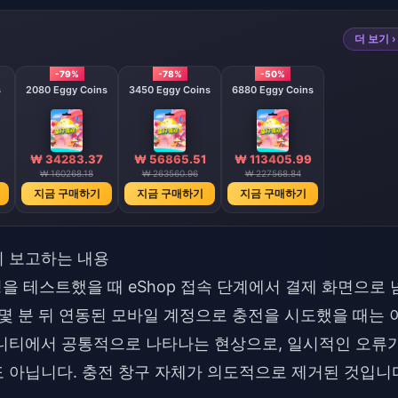
더 보기 ›
-79%
-78%
-50%
s
2080 Eggy Coins
3450 Eggy Coins
6880 Eggy Coins
₩ 34283.37
₩ 56865.51
₩ 113405.99
₩ 160268.18
₩ 263560.96
₩ 227568.84
지금 구매하기
지금 구매하기
지금 구매하기
이 보고하는 내용
과정을 테스트했을 때 eShop 접속 단계에서 결제 화면으로 
몇 분 뒤 연동된 모바일 계정으로 충전을 시도했을 때는 
뮤니티에서 공통적으로 나타나는 현상으로, 일시적인 오류
 아닙니다. 충전 창구 자체가 의도적으로 제거된 것입니