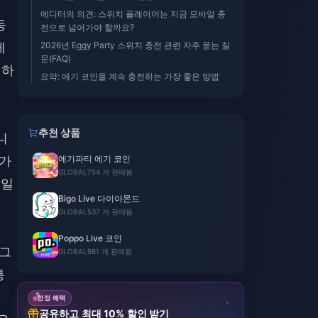
에디터의 의견: 스위치 플레이어는 지금 모바일 충
등
전으로 넘어가야 할까요?
레
2026년 Eggy Party 스위치 충전 관련 자주 묻는 질
문(FAQ)
인하
요약: 에기 코인을 계속 충전하는 가장 좋은 방법
추천 상품
니
미가
에기파티 에기 코인
GLOBAL
754 개 판매됨
유일
Bigo Live 다이아몬드
GLOBAL
537 개 판매됨
Poppo Live 코인
로그
GLOBAL
981 개 판매됨
통
한정 혜택
공유하고 최대 10% 할인 받기