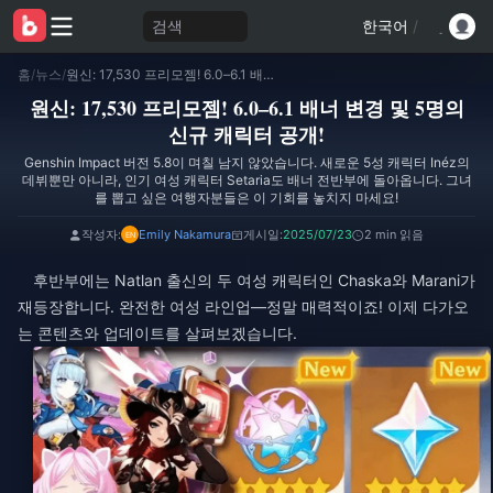
검색
한국어
/
홈
/
뉴스
/
원신: 17,530 프리모젬! 6.0–6.1 배너 변경 및 5명의 신규 캐릭터 공개!
원신: 17,530 프리모젬! 6.0–6.1 배너 변경 및 5명의
신규 캐릭터 공개!
Genshin Impact 버전 5.8이 며칠 남지 않았습니다. 새로운 5성 캐릭터 Inéz의
데뷔뿐만 아니라, 인기 여성 캐릭터 Setaria도 배너 전반부에 돌아옵니다. 그녀
를 뽑고 싶은 여행자분들은 이 기회를 놓치지 마세요!
작성자:
Emily Nakamura
게시일:
2025/07/23
2 min 읽음
후반부에는 Natlan 출신의 두 여성 캐릭터인 Chaska와 Marani가
재등장합니다. 완전한 여성 라인업—정말 매력적이죠! 이제 다가오
는 콘텐츠와 업데이트를 살펴보겠습니다.