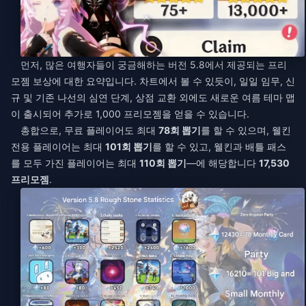
먼저, 많은 여행자들이 궁금해하는 버전 5.8에서 제공되는 프리
모젬 보상에 대한 요약입니다. 차트에서 볼 수 있듯이, 일일 임무, 신
규 및 기존 나선의 심연 단계, 상점 교환 외에도 새로운 여름 테마 맵
이 출시되어 추가로 1,000 프리모젬을 얻을 수 있습니다.
총합으로, 무료 플레이어도 최대
78회 뽑기
를 할 수 있으며, 웰킨
전용 플레이어는 최대
101회 뽑기
를 할 수 있고, 웰킨과 배틀 패스
를 모두 가진 플레이어는 최대
110회 뽑기
—에 해당합니다
17,530
프리모젬
.