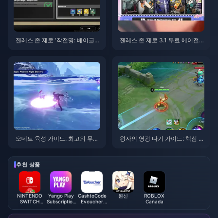
젠레스 존 제로 '작전명: 베이글'
젠레스 존 제로 3.1 무료 에이전
가이드 | 2026년 8월
트 선택권 가이드 | 2026년 8월
오데트 육성 가이드: 최고의 무기,
왕자의 영광 다기 가이드: 핵심 팁
성유물 및 조합 | 2026년 8월
톱 10 | 2026년 8월
추천 상품
NINTENDO
Yango Play
CashtoCode
원신
ROBLOX
SWITCH
Subscription
Evoucher
Canada
ONLINE
UAE/KSA
(USA)
MEMBERSHIP