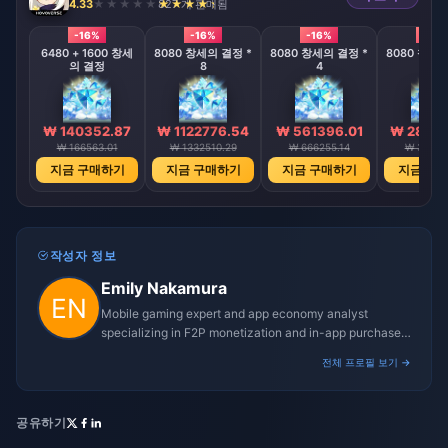
4.33
827 개 판매됨
-16%
-16%
-16%
-16%
6480 + 1600 창세
8080 창세의 결정 *
8080 창세의 결정 *
8080 창세의
의 결정
8
4
2
₩ 140352.87
₩ 1122776.54
₩ 561396.01
₩ 28069
₩ 166563.01
₩ 1332510.29
₩ 666255.14
₩ 33312
지금 구매하기
지금 구매하기
지금 구매하기
지금 구
작성자 정보
Emily Nakamura
Mobile gaming expert and app economy analyst
specializing in F2P monetization and in-app purchase
trends.
전체 프로필 보기 →
공유하기