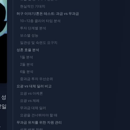
현실적인 기대치
허구 이야기/혼돈 테스트: 과금 vs 무과금
10~12층 클리어 타임 분석
투자 단계별 분석
보스별 성능
일관성 및 숙련도 요구치
성혼 효율 분석
1돌 분석
2돌 분석
6돌 분석
중과금 투자 우선순위
요광 vs 대체 딜러 비교
요광 vs 아케론
 성
요광 vs 제레
2일
무과금 대체 딜러
요광을 건너뛰어야 할 때
무과금 유저를 위한 자원 관리
도
성옥 배분 전략