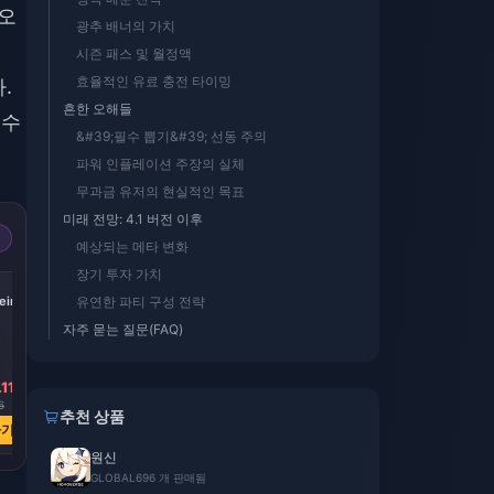
 오
광추 배너의 가치
시즌 패스 및 월정액
효율적인 유료 충전 타이밍
.
흔한 오해들
 수
&#39;필수 뽑기&#39; 선동 주의
파워 인플레이션 주장의 실체
무과금 유저의 현실적인 목표
미래 전망: 4.1 버전 이후
예상되는 메타 변화
장기 투자 가치
-17%
-17%
-17%
iric
Express Supply
300 + 30 Oneiric
60 Oneiric Shard
유연한 파티 구성 전략
Pass
Shard
자주 묻는 질문(FAQ)
11
₩ 6578.07
₩ 6593.55
₩ 1300.14
6
₩ 7901.43
₩ 7901.43
₩ 1566.36
추천 상품
하기
지금 구매하기
지금 구매하기
지금 구매하기
원신
GLOBAL
696 개 판매됨