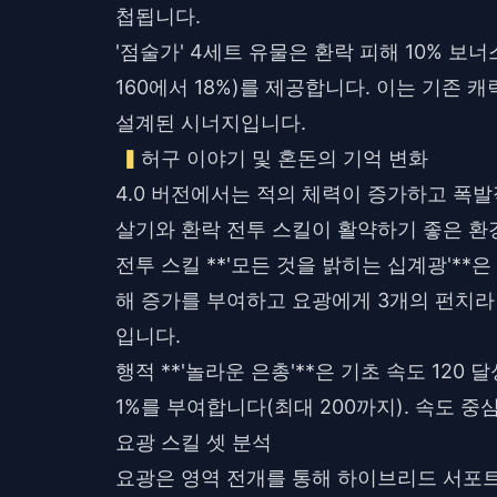
첩됩니다.
'점술가' 4세트 유물은 환락 피해 10% 보너
160에서 18%)를 제공합니다. 이는 기
설계된 시너지입니다.
허구 이야기 및 혼돈의 기억 변화
4.0 버전에서는 적의 체력이 증가하고 폭
살기와 환락 전투 스킬이 활약하기 좋은 환
전투 스킬 **'모든 것을 밝히는 십계광'**
해 증가를 부여하고 요광에게 3개의 펀치라
입니다.
행적 **'놀라운 은총'**은 기초 속도 120
1%를 부여합니다(최대 200까지). 속도 
요광 스킬 셋 분석
요광은 영역 전개를 통해 하이브리드 서포트 