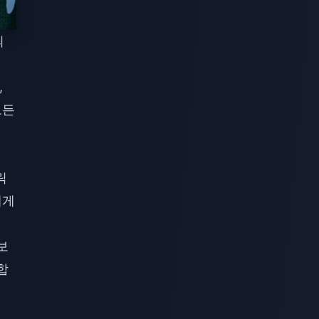
의
,
모든
릭
에게
보
합