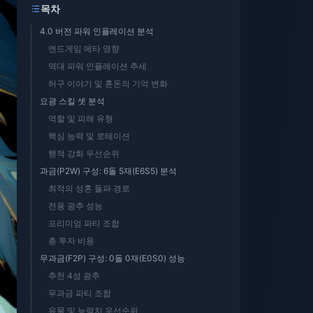
목차
4.0 버전 파워 인플레이션 분석
엔드게임 메타 영향
역대 파워 인플레이션 추세
허구 이야기 및 혼돈의 기억 변화
요광 스킬 셋 분석
역할 및 피해 유형
핵심 능력 및 로테이션
행적 강화 우선순위
과금(P2W) 구성: 6돌 5재(E6S5) 분석
최적의 성혼 돌파 경로
전용 광추 성능
프리미엄 파티 조합
총 투자 비용
무과금(F2P) 구성: 0돌 0재(E0S0) 성능
추천 4성 광추
무과금 파티 조합
유물 및 능력치 우선순위