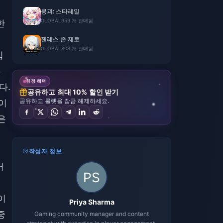
붕괴: 스타레일
GLOBAL
959 개 판매됨
한
젠레스 존 제로
GLOBAL
808 개 판매됨
입
우
한정 혜택
다.
공유하고 최대 10% 할인 받기
공유하고 룰렛을 잠금 해제하세요.
장이
은
작성자 정보
버
이
Priya Sharma
중
Gaming community manager and content