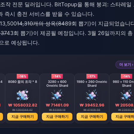
 조작 전문 딜러입니다. BitTopup을 통해
붕괴: 스타레일
 즉시 충전 서비스를 받을 수 있습니다.
3,500
14,310개의 성옥(84
89회 뽑기)이 지급되었습니다
37
43회 뽑기)이 제공될 예정입니다. 3월 26일까지의 총
)으로 예상됩니다.
더 보기 ›
-16%
-14%
-17%
-14%
 4
8080 꿈의 조각 * 8
3280 + 600
1980 + 260 Oneiric
980 + 110 One
Oneiric Shard
Shard
Shard
1
₩ 1058032.82
₩ 71461.09
₩ 39452.96
₩ 20508.
₩ 1264344.42
₩ 83368.18
₩ 47408.56
₩ 23930.2
지금 구매하기
지금 구매하기
지금 구매하기
지금 구매