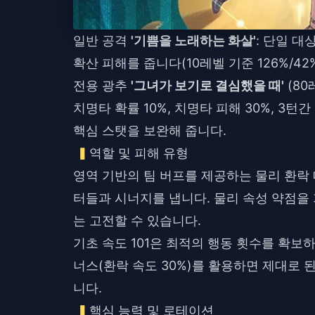
일반 공격
'기쁨을 노래하는 화살'
: 단일 대
확산 피해를 줍니다(10레벨 기준 126%/4
전용 광추
'그녀가 보기로 결심했을 때'
(80레
치명타 확률 10%, 치명타 피해 30%, 3
핵심 스탯을 보완해 줍니다.
역할 및 피해 유형
영역 기반의 팀 버프를 제공하는 물리 환락 
터들과 시너지를 냅니다. 물리 속성 약점을
는 고전할 수 있습니다.
기초 속도 101은 최적의 행동 횟수를 확보
너스(환락 속도 30%)를 활용하면 제대로 
니다.
핵심 능력 및 로테이션