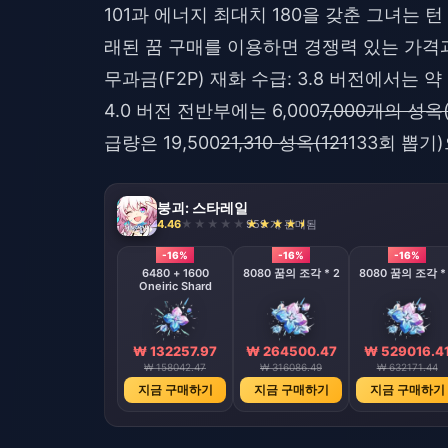
101과 에너지 최대치 180을 갖춘 그녀는 턴
래된 꿈 구매
를 이용하면 경쟁력 있는 가격과
무과금(F2P) 재화 수급: 3.8 버전에서는 약 1
4.0 버전 전반부에는 6,000
7,000개의 성옥(
급량은 19,500
21,310 성옥(121
133회 뽑기
붕괴: 스타레일
4.46
959 개 판매됨
-16%
-16%
-16%
6480 + 1600
8080 꿈의 조각 * 2
8080 꿈의 조각 *
Oneiric Shard
₩ 132257.97
₩ 264500.47
₩ 529016.4
₩ 158042.47
₩ 316086.49
₩ 632171.44
지금 구매하기
지금 구매하기
지금 구매하기