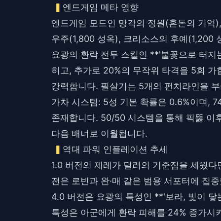
엔드게임 메타 영향
엔드게임 모드인 망각의 정원(혼돈의 기억), 
우주(1,800 성옥), 크리소스의 후예(1,2
요광의 환락 전투 스킬인 **'불꽃으로 터지는
히고, 추가로 20%의 무작위 타격을 5회 
강력합니다. 필살기는 5개의 펀치라인을 부여
가차 시스템: 5성 기본 확률은 0.6%이며,
존재합니다. 50/50 시스템을 통해 픽뚫 
다음 배너로 이월됩니다.
역대 파워 인플레이션 추세
1.0 버전의 제레가 딜러의 기준점을 세웠다면
전은 로빈과 완·매 같은 범용 서포터에 집
4.0 버전은 요광의 특성인 **'보라, 빛이 
특성은 아군에게 환락 피해를 24% 증가시키