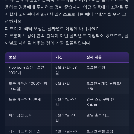
용하는 영웅에게 투자하는 것이 좋습니다. 어떤 영웅에게 조각을 투
자할지 고민된다면 화려한 일러스트보다는 메타 적합성을 우선 고
려하세요.
피크 데이 혜택 보상은 날짜별로 어떻게 나뉘나요?
대부분의 보상이 연속 출석이 아닌 날짜별로 지정되어 있으므로, 날
짜별로 계획을 세우는 것이 가장 효율적입니다.
보상
기간
상세 내용
Flowborn 스킨 + 토큰
6월 27일~28
로그인 수령
1000개
일
토큰 바우처 4000개 (피
6월 27일
로그인 + 패킷 + 파트너
크 타임)
스택
토큰 바우처 1688개
6월 17일~27
영구 스킨 구매 (예:
일
Kaizer)
위탁 상점 상자
6월 17일~28
일일 출석 체크
일
메가 레드 패킷 레인
6월 27일~28
로그인 확률 보상