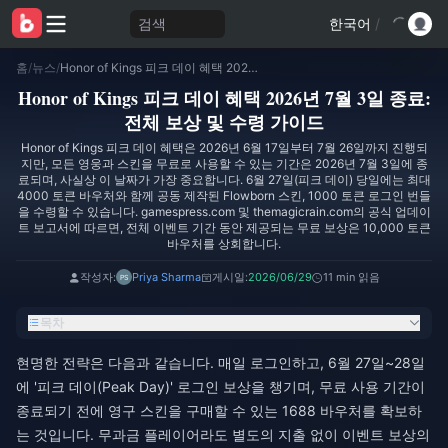
검색
한국어
/
홈
/
뉴스
/
Honor of Kings 피크 데이 혜택 2026년 7월 3일 종료: 전체 보상 및 수령 가이드
Honor of Kings 피크 데이 혜택 2026년 7월 3일 종료:
전체 보상 및 수령 가이드
Honor of Kings 피크 데이 혜택은 2026년 6월 17일부터 7월 26일까지 진행되
지만, 모든 영웅과 스킨을 무료로 사용할 수 있는 기간은 2026년 7월 3일에 종
료되며, 사실상 이 날짜가 가장 중요합니다. 6월 27일(피크 데이) 당일에는 최대
4000 토큰 바우처와 함께 공동 제작된 Flowborn 스킨, 1000 토큰 로그인 번들
을 수령할 수 있습니다. gamespress.com 및 themagicrain.com의 공식 업데이
트 보고서에 따르면, 전체 이벤트 기간 동안 제공되는 무료 보상은 10,000 토큰
바우처를 상회합니다.
작성자:
Priya Sharma
게시일:
2026/06/29
11 min 읽음
목차
현명한 전략은 다음과 같습니다. 매일 로그인하고, 6월 27일~28일
에 '피크 데이(Peak Day)' 로그인 보상을 챙기며, 무료 사용 기간이
종료되기 전에 영구 스킨을 구매할 수 있는 1688 바우처를 확보하
는 것입니다. 무과금 플레이어라도 별도의 지출 없이 이벤트 보상의