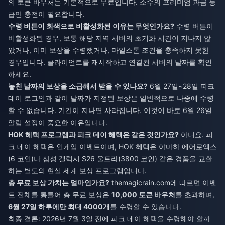
의 토큰 바우처는 기본적으로 무료입니다. 소수의 프리미엄 과금 등
급만 충전이 필요합니다.
수령 버튼이 회색으로 비활성화된 이유는 무엇인가요?
수령 버튼이
비활성화된 경우, 보통 해당 지역 서버의 초기화 시간이 지나지 않
았거나, 이미 보상을 수령했거나, 마일스톤 조건을 충족하지 못한
경우입니다. 클라이언트를 재시작하고 연결된 서버의 날짜를 확인
하세요.
놓친 날짜의 보상을 소급해서 받을 수 있나요?
6월 27일~28일 피크
데이 로그인과 같이 날짜가 지정된 보상은 일반적으로 나중에 수령
할 수 없습니다. 기간이 지나면 사라집니다. 이것이 바로 6월 26일
알림 설정이 중요한 이유입니다.
HOK 혜택 프로그램과 피크 데이 혜택은 같은 것인가요?
아니요. 피
크 데이 혜택은 인게임 이벤트이며, HOK 혜택은 야마하 에어로엑스
(6 코인)나 삼성 갤럭시 S26 울트라(3800 코인) 같은 경품을 교환
하는 별도의 현실 세계 보상 프로그램입니다.
총 무료 보상 가치는 얼마인가요?
themagicrain.com에 따르면 이벤
트 전체를 통틀어 총 무료 보상은
10,000 토큰 바우처
를 초과하며,
6월 27일 하루에만 최대 4000개
를 수령할 수 있습니다.
최종 결론: 2026년 7월 3일 전에 피크 데이 혜택을 수령해야 할까