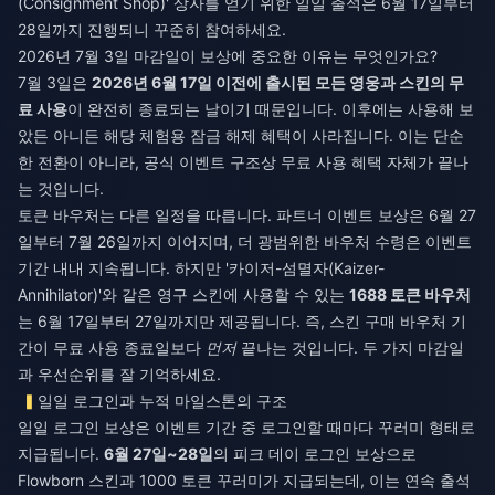
(Consignment Shop)' 상자를 얻기 위한 일일 출석은 6월 17일부터
28일까지 진행되니 꾸준히 참여하세요.
2026년 7월 3일 마감일이 보상에 중요한 이유는 무엇인가요?
7월 3일은
2026년 6월 17일 이전에 출시된 모든 영웅과 스킨의 무
료 사용
이 완전히 종료되는 날이기 때문입니다. 이후에는 사용해 보
았든 아니든 해당 체험용 잠금 해제 혜택이 사라집니다. 이는 단순
한 전환이 아니라, 공식 이벤트 구조상 무료 사용 혜택 자체가 끝나
는 것입니다.
토큰 바우처는 다른 일정을 따릅니다. 파트너 이벤트 보상은 6월 27
일부터 7월 26일까지 이어지며, 더 광범위한 바우처 수령은 이벤트
기간 내내 지속됩니다. 하지만 '카이저-섬멸자(Kaizer-
Annihilator)'와 같은 영구 스킨에 사용할 수 있는
1688 토큰 바우처
는 6월 17일부터 27일까지만 제공됩니다. 즉, 스킨 구매 바우처 기
간이 무료 사용 종료일보다
먼저
끝나는 것입니다. 두 가지 마감일
과 우선순위를 잘 기억하세요.
일일 로그인과 누적 마일스톤의 구조
일일 로그인 보상은 이벤트 기간 중 로그인할 때마다 꾸러미 형태로
지급됩니다.
6월 27일~28일
의 피크 데이 로그인 보상으로
Flowborn 스킨과 1000 토큰 꾸러미가 지급되는데, 이는 연속 출석