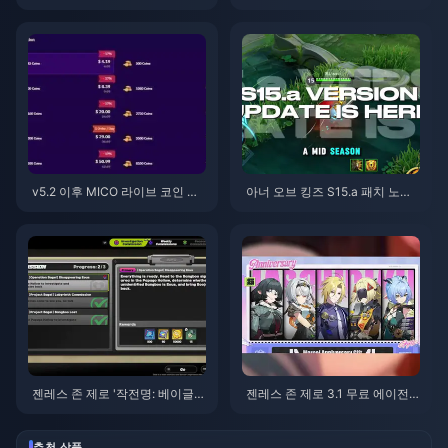
26년 8월
한 저렴한 스타메이커 코인 (12-2
3% 할인)
v5.2 이후 MICO 라이브 코인 ME
아너 오브 킹즈 S15.a 패치 노트 |
NA: 2026년 최저가 혜택
2026년 8월
젠레스 존 제로 '작전명: 베이글'
젠레스 존 제로 3.1 무료 에이전
가이드 | 2026년 8월
트 선택권 가이드 | 2026년 8월
추천 상품