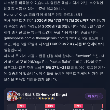
대부분을 획득할 수 있습니다. 충전은 핵심 가치가 아닌, 부수적인
혜택을 조금 더 얻는 수준에 불과합니다.
Honor of Kings 피크 데이 혜택은 언제 종료되나요?
전체 이벤트 기간은
2026년 6월 17일부터 7월 26일까지
이지만, 가
장 중요한 중간 마감일은
2026년 7월 3일
입니다. 이날 6월 17일 이
전에 출시된 모든 영웅과 스킨의 무료 사용 혜택이 종료됩니다.
gamespress.com과 themagicrain.com의 2026년 6월 보도에 따
르면, 이는 6월 17일에 시작된
HOK Plus 2.0 / 시즌 15 업데이트
의
일환입니다.
따라서 두 가지 마감 기한을 신경 써야 합니다. 'Flowborn' 스킨, '메
가 레드 패킷 레인(Mega Red Packet Rain)', 그리고 대량의 토큰
바우처와 같은 주요 보상은
6월 27일~28일
피크 데이 로그인 기간
에 집중되어 있습니다. 이 이틀을 놓치면 이벤트 전체에서 가장 큰
보상을 획득할 기회를 잃게 됩니다.
아너 오브 킹즈(Honor of Kings)
더 보기 ›
4.71
797 개 판매됨
-74%
-49%
-74%
-74%