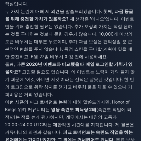
핵심입니다.
두 가지 논란에 대해 제 의견을 말씀드리겠습니다. 첫째,
과금 등급
을 위해 충전할 가치가 있을까요?
제 생각은 '아니오'입니다. 이벤트
만을 위해 충전할 필요는 없습니다. 추가 보상의 가치는 직접 원하
는 것을 구매하는 것보다 못한 경우가 많습니다. 10,000개 이상의
토큰 바우처는 대부분 무료이며, 추가 과금 보상은 편의성일 뿐 근
본적인 변화를 주지 않습니다. 특정 스킨을 구매할 계획이 있을 때
만 충전하고, 6월 27일 바우처 마감 전에 사용하세요.
둘째,
다른 2026년 이벤트와 비교했을 때 매일 로그인할 가치가 있
을까요?
고민할 필요도 없습니다. 이 이벤트는 노력이 거의 들지 않
기 때문에 '이것 아니면 저것'이라는 선택은 잘못된 것입니다. 한 번
의 로그인으로 위탁 상자를 챙기고 바우처 풀을 채울 수 있으니 기
회비용은 거의 없습니다.
이번 시즌의 피크 토너먼트 논란에 대해 말씀드리자면, Honor of
Kings 위키 커뮤니티는
영웅 숙련도 획득량 2배
(숙련도 작업에 최
적)라는 점을 높게 평가하지만, 레딧에서는 매칭의 고통과
20:00~24:00 UTC라는 제한적인 시간대를 지적합니다. 제 결론은
커뮤니티의 의견과 같습니다.
피크 토너먼트는 숙련도 작업을 하는
유저에게는 가치가 있지만, 그 외에는 건너뛰어도 됩니다.
무료 보상