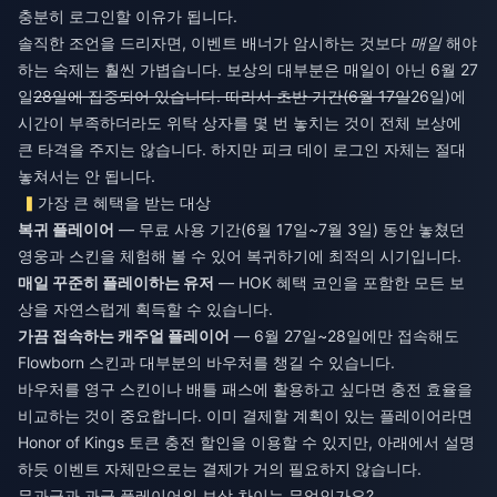
충분히 로그인할 이유가 됩니다.
솔직한 조언을 드리자면, 이벤트 배너가 암시하는 것보다
매일
해야
하는 숙제는 훨씬 가볍습니다. 보상의 대부분은 매일이 아닌 6월 27
일
28일에 집중되어 있습니다. 따라서 초반 기간(6월 17일
26일)에
시간이 부족하더라도 위탁 상자를 몇 번 놓치는 것이 전체 보상에
큰 타격을 주지는 않습니다. 하지만 피크 데이 로그인 자체는 절대
놓쳐서는 안 됩니다.
가장 큰 혜택을 받는 대상
복귀 플레이어
— 무료 사용 기간(6월 17일~7월 3일) 동안 놓쳤던
영웅과 스킨을 체험해 볼 수 있어 복귀하기에 최적의 시기입니다.
매일 꾸준히 플레이하는 유저
— HOK 혜택 코인을 포함한 모든 보
상을 자연스럽게 획득할 수 있습니다.
가끔 접속하는 캐주얼 플레이어
— 6월 27일~28일에만 접속해도
Flowborn 스킨과 대부분의 바우처를 챙길 수 있습니다.
바우처를 영구 스킨이나 배틀 패스에 활용하고 싶다면 충전 효율을
비교하는 것이 중요합니다. 이미 결제할 계획이 있는 플레이어라면
Honor of Kings 토큰 충전 할인
을 이용할 수 있지만, 아래에서 설명
하듯 이벤트 자체만으로는 결제가 거의 필요하지 않습니다.
무과금과 과금 플레이어의 보상 차이는 무엇인가요?