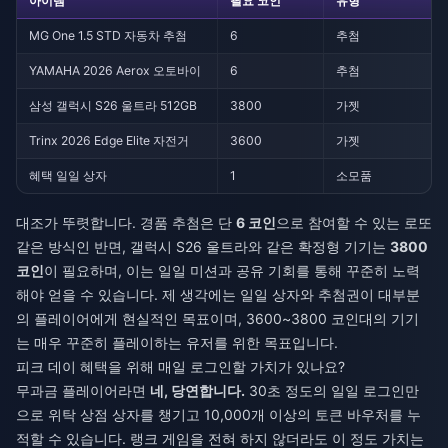
아이템
필요 코인
유형
MG One 1.5 STD 자동차 추첨
6
추첨
YAMAHA 2026 Aerox 오토바이
6
추첨
삼성 갤럭시 S26 울트라 512GB
3800
가젯
Trinx 2026 Edge Elite 자전거
3600
가젯
혜택 일일 상자
1
소모품
대조가 뚜렷합니다. 경품 추첨은 단
6 코인
으로 참여할 수 있는 로또
같은 방식인 반면, 갤럭시 S26 울트라와 같은 확정형 기기는
3800
코인
이 필요하며, 이는 일일 미션과 공유 기회를 통해 꾸준히 노력
해야 얻을 수 있습니다. 제 생각에는 일일 상자와 추첨권이 대부분
의 플레이어에게 현실적인 목표이며, 3600~3800 코인대의 기기
는 매우 꾸준히 플레이하는 유저를 위한 목표입니다.
피크 데이 혜택을 위해 매일 로그인할 가치가 있나요?
무과금 플레이어라면
네, 당연합니다.
30초 정도의 일일 로그인만
으로 위탁 상점 상자를 챙기고 10,000개 이상의 토큰 바우처를 누
적할 수 있습니다. 랭크 게임을 전혀 하지 않더라도 이 정도 가치는