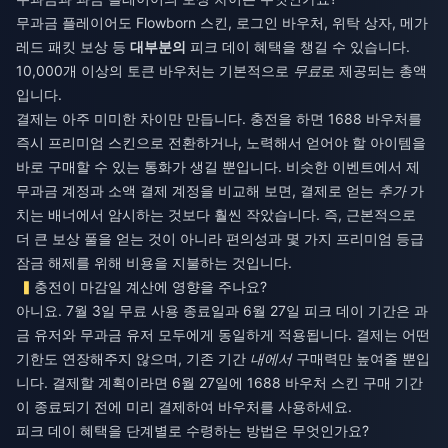
무과금 플레이어도 Flowborn 스킨, 로그인 바우처, 위탁 상자, 메가
레드 패킷 보상 등
대부분의
피크 데이 혜택을 챙길 수 있습니다.
10,000개 이상의 토큰 바우처는 기본적으로
무료
로 제공되는 총액
입니다.
결제는 아주 미미한 차이만 만듭니다. 충전을 하면 1688 바우처를
즉시 프리미엄 스킨으로 전환하거나, 노력해서 얻어야 할 아이템을
바로 구매할 수 있는 통화가 생길 뿐입니다. 비슷한 이벤트에서 제
무과금 계정과 소액 결제 계정을 비교해 보면, 결제로 얻는
추가
가
치는 배너에서 암시하는 것보다 훨씬 작았습니다. 즉, 근본적으로
더 큰 보상 풀을 얻는 것이 아니라 편의성과 몇 가지 프리미엄 등급
잠금 해제를 위해 비용을 지불하는 것입니다.
충전이 마감일 계산에 영향을 주나요?
아니요. 7월 3일 무료 사용 종료일과 6월 27일 피크 데이 기간은 과
금 유저와 무과금 유저 모두에게 동일하게 적용됩니다. 결제는 어떤
기한도 연장해주지 않으며, 기존 기간
내에서
구매력만 높여줄 뿐입
니다. 결제할 계획이라면 6월 27일에 1688 바우처 스킨 구매 기간
이 종료되기 전에 미리 결제하여 바우처를 사용하세요.
피크 데이 혜택을 단계별로 수령하는 방법은 무엇인가요?