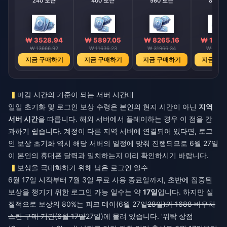
240 토큰
400 토큰
560 토큰
800 
₩ 3528.94
₩ 5897.05
₩ 8265.16
₩ 1180
₩ 13666.92
₩ 11636.23
₩ 31966.34
₩ 45685
지금 구매하기
지금 구매하기
지금 구매하기
지금 구
마감 시간의 기준이 되는 서버 시간대
일일 초기화 및 로그인 보상 수령은 본인의 현지 시간이 아닌
지역
서버 시간
을 따릅니다. 해외 서버에서 플레이하는 경우 이 점을 간
과하기 쉽습니다. 계정이 다른 지역 서버에 연결되어 있다면, 로그
인 보상 초기화 역시 해당 서버의 일정에 맞춰 진행되므로 6월 27일
이 본인의 휴대폰 달력과 일치하는지 미리 확인하시기 바랍니다.
보상을 극대화하기 위해 남은 로그인 일수
6월 17일 시작부터 7월 3일 무료 사용 종료일까지, 초반에 집중된
보상을 챙기기 위한 로그인 가능 일수는 약
17일
입니다. 하지만 실
질적으로 보상의 80%는 피크 데이(6월 27일
28일)와 1688 바우처
스킨 구매 기간(6월 17일
27일)에 몰려 있습니다. '위탁 상점