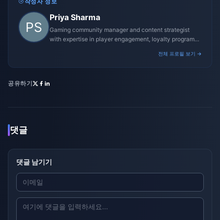
작성자 정보
Priya Sharma
Gaming community manager and content strategist
with expertise in player engagement, loyalty programs,
and promotional campaigns.
전체 프로필 보기 →
공유하기
댓글
댓글 남기기