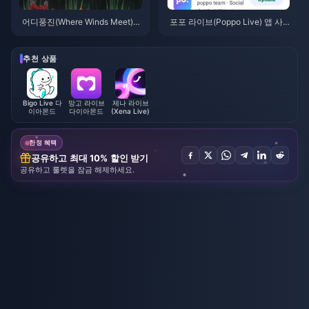
어디풍진(Where Winds Meet)
포포 라이브(Poppo Live) 앱 사
산중추풍 이벤트 보상 (2026년 7
용법: 완전 초보자 가이드 | 2026
월): 전체 목록, 재화 및 우선순위
년 7월
추천 상품
Bigo Live 다
망고 라이브
제나 라이브
이아몬드
다이아몬드
(Xena Live)
한정 혜택
공유하고 최대 10% 할인 받기
공유하고 룰렛을 잠금 해제하세요.