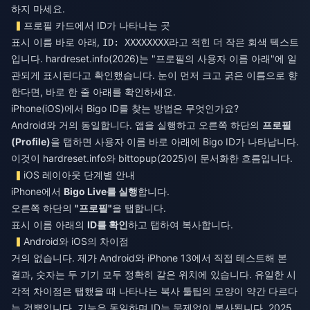
하지 마세요.
프로필 카드에서 ID가 나타나는 곳
표시 이름 바로 아래,
라고 적힌 더 작은 회색 텍스트
ID: XXXXXXXX
입니다. hardreset.info(2026)는 "프로필의 사용자 이름 아래"에 일
관되게 표시된다고 확인했습니다. 눈이 먼저 크고 굵은 이름으로 향
한다면, 바로 한 줄 아래를 확인하세요.
iPhone(iOS)에서 Bigo ID를 찾는 방법은 무엇인가요?
Android와 거의 동일합니다. 앱을 실행하고 오른쪽 하단의
프로필
(Profile)
을 탭하면 사용자 이름 바로 아래에 Bigo ID가 나타납니다.
이것이 hardreset.info와 bittopup(2025)이 문서화한 흐름입니다.
iOS 레이아웃 단계별 안내
iPhone에서
Bigo Live를 실행
합니다.
오른쪽 하단의
"프로필"
을 탭합니다.
표시 이름 아래의
ID를 확인
하고 탭하여 복사합니다.
Android와 iOS의 차이점
거의 없습니다. 제가 Android와 iPhone 13에서 직접 테스트해 본
결과, 숫자는 두 기기 모두 정확히 같은 위치에 있습니다. 유일한 시
각적 차이점은 탭했을 때 나타나는 복사 툴팁의 모양이 약간 다르다
는 것뿐입니다. 기능은 동일하며 ID는 문제없이 복사됩니다. 2025