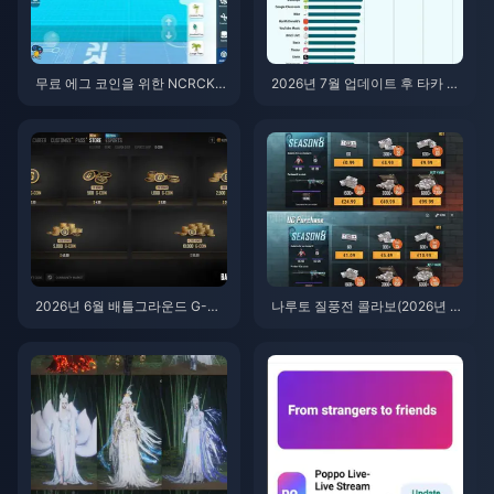
무료 에그 코인을 위한 NCRCKY
2026년 7월 업데이트 후 타카 라
T8EF 코드 사용법 (2026년 8월)
이브(Taka Live) 배터리 광탈 현
상? 원인 및 해결 방법
2026년 6월 배틀그라운드 G-CO
나루토 질풍전 콜라보(2026년 7
IN CDK: 91.43달러 더블 프로모
월)를 위한 저렴한 배틀그라운드
션, 과연 그 가치가 있을까?
모바일 UC 구매 방법: 비용, 추천
팩 및 안전한 충전