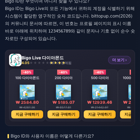
Bigo ID란 무엇이며 어디서 찾을 수 있나요?
Bigo ID는 Bigo Live의 모든 기능에서 귀하의 계정을 식별하기 위해
시스템이 할당한 영구적인 숫자 코드입니다. bittopup.com(2026)
의 커뮤니티 문서에 따르면, 이 번호는 프로필 페이지의 표시 이름
바로 아래에 위치하며
와 같이 문자나 기호 없이 순수 숫
123456789
자로만 구성되어 있습니다.
Bigo Live 다이아몬드
더 보기 ›
4.05
667 개 판매됨
-40%
-40%
-40%
-40
100 다이아몬드
200 다이아
500 다이아
1000 다
₩ 2584.80
₩ 5185.07
₩ 12939.46
₩ 2589
₩ 4287.36
₩ 8577.81
₩ 21442.97
₩ 42887
지금 구매하기
지금 구매하기
지금 구매하기
지금 구
Bigo ID와 사용자 이름은 어떻게 다른가요?