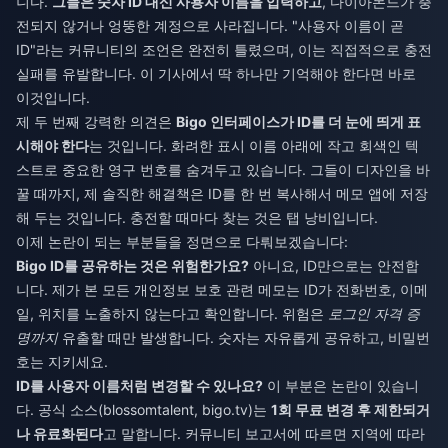
니다.
그들은 숫자 ID 대신 사용자 이름을 입력하고
, 다이아몬드가 충
전되지 않거나 엉뚱한 계정으로 사라집니다. "사용자 이름이 곧
ID"라는 커뮤니티의 조언은 완전히 틀렸으며, 이는 직접적으로 충전
실패를 유발합니다. 이 기사에서 딱 하나만 기억해야 한다면 바로
이것입니다.
제 두 번째 강력한 의견은
Bigo 인터페이스가 ID를 더 눈에 띄게 표
시해야 한다
는 것입니다. 화려한 표시 이름 아래에 작고 회색인 텍
스트로 중요한 영구 번호를 숨겨두고 있습니다. 그들이 디자인을 바
꿀 때까지, 제 솔직한 해결책은 ID를 한 번 복사해서 메모 앱에 저장
해 두는 것입니다. 충전할 때마다 찾는 것은 탭 낭비입니다.
이제 논란이 되는 부분들을 정면으로 다뤄보겠습니다:
Bigo ID를 공유하는 것은 위험한가요?
아니요, ID만으로는 안전합
니다. 제가 본 모든 개인정보 보호 관련 메모는 ID가 전화번호, 이메
일, 위치를 노출하지 않는다고 확인합니다. 위험은
로그인 자격 증
명까지
유출할 때만 발생합니다. 숫자는 자유롭게 공유하고, 비밀번
호는 지키세요.
ID를 사용자 이름처럼 변경할 수 있나요?
이 부분은 논란이 있습니
다. 공식 소스(blossomtalent, bigo.tv)는
1회 무료 변경 후 제한되거
나 유료화된다
고 말합니다. 커뮤니티 보고서에 따르면 지역에 따라