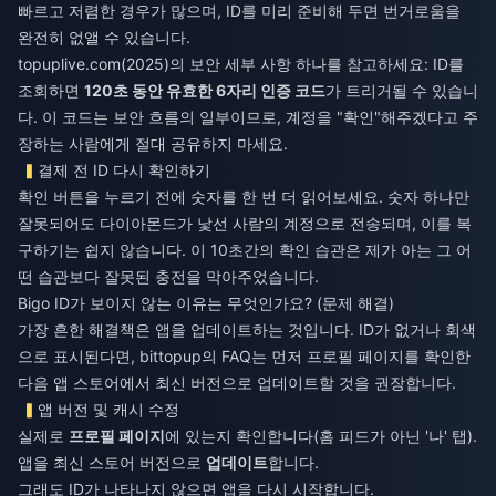
빠르고 저렴한 경우가 많으며, ID를 미리 준비해 두면 번거로움을
완전히 없앨 수 있습니다.
topuplive.com(2025)의 보안 세부 사항 하나를 참고하세요: ID를
조회하면
120초 동안 유효한 6자리 인증 코드
가 트리거될 수 있습니
다. 이 코드는 보안 흐름의 일부이므로, 계정을 "확인"해주겠다고 주
장하는 사람에게 절대 공유하지 마세요.
결제 전 ID 다시 확인하기
확인 버튼을 누르기 전에 숫자를 한 번 더 읽어보세요. 숫자 하나만
잘못되어도 다이아몬드가 낯선 사람의 계정으로 전송되며, 이를 복
구하기는 쉽지 않습니다. 이 10초간의 확인 습관은 제가 아는 그 어
떤 습관보다 잘못된 충전을 막아주었습니다.
Bigo ID가 보이지 않는 이유는 무엇인가요? (문제 해결)
가장 흔한 해결책은 앱을 업데이트하는 것입니다. ID가 없거나 회색
으로 표시된다면, bittopup의 FAQ는 먼저 프로필 페이지를 확인한
다음 앱 스토어에서 최신 버전으로 업데이트할 것을 권장합니다.
앱 버전 및 캐시 수정
실제로
프로필 페이지
에 있는지 확인합니다(홈 피드가 아닌 '나' 탭).
앱을 최신 스토어 버전으로
업데이트
합니다.
그래도 ID가 나타나지 않으면 앱을 다시 시작합니다.