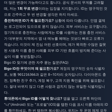
더 많은 변경이 가능하다고도 합니다. 공식 문서의 무게를 고려할
때, 저는
1회 무료 변경
이라는 입장을 지지합니다. ID는 영구적인 것
으로 간주하고 두 번 변경할 생각은 하지 마세요.
충전하려면 ID가 꼭 필요한가요?
상황에 따라 다릅니다. 인앱 결제
는 로그인되어 있으므로 묻지 않습니다. 외부 서비스는 요구합니다.
정기적으로 충전하는 사람에게는 ID를 사용하는 전용 충전 서비스
가 대부분의 지역에서 앱 내 메뉴를 헤매는 것보다 빠르고 오류가
적습니다. 이것이 제 진심 어린 선호이며, 제가 목격한 수많은 잘못
된 사용자 이름 충전 사례를 외부 ID 기반 흐름이 방지해 준다는 사
실이 이를 뒷받침합니다.
Bigo ID 찾기에 관한 자주 묻는 질문(FAQ)
Bigo ID란 무엇이며 왜 필요한가요?
계정의 영구적인 숫자 식별자
로, 보통
과 같은 8~10자리 숫자입니다. 다이아몬드 충
901216366
전, 정확한 친구 추가, 계정 복구, 고객 지원 확인을 위해 필요합니
다. 절대 바뀌지 않고 다른 사람과 겹치지 않는 유일한 식별자입니
다.
휴대폰에서 Bigo ID를 어떻게 찾나요?
앱을 열고 오른쪽 하단의
"나"(Android) 또는 "프로필"(iOS)을 탭한 다음 표시 이름 아래의 ID
를 확인하세요. 한 번 탭하면 복사됩니다. 위치는 두 운영 체제 모두