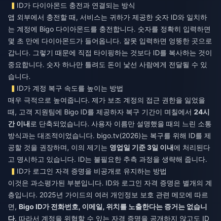
ID가 다이아몬드 충전과 연결되는 방식
앱 외부에서 충전할 때, 서비스는 귀하가 제공한 숫자 ID와 일치하
는 계정에
Bigo 다이아몬드
를 충전합니다. 숫자를 정확히 입력하면
몇 초 만에 다이아몬드가 들어옵니다. 잘못 입력하면 엉뚱한 곳으로
갑니다. 그렇기 때문에 직접 타이핑하는 것보다 ID를 복사하는 것이
중요합니다. 숫자 하나만 틀려도 돈이 낯선 사람에게 전달될 수 있
습니다.
ID가 계정 복구 속도를 높이는 방법
매우 극적으로 높여줍니다. 제가 보조 계정의 접근 권한을 잃었을
때, 고객 지원팀에 Bigo ID를 제공하자 복구 기간이 며칠에서
24시
간 이내
로 단축되었습니다. 사용자 이름만 설명했을 때의 느린 소통
방식과는 대조적이었습니다. bigo.tv(2026)는 복구를 위해 ID를 제
공할 것을 권장하며, 이의 제기는
영업일 기준 3일 이내
에 처리된다
고 명시하고 있습니다. ID는 불필요한 추측 과정을 생략해 줍니다.
ID가 로그인 자격 증명을 비공개로 유지하는 방법
이것은 과소평가된 부분입니다. ID와 로그인 자격 증명은 별개의 계
층입니다. 2025년 가이드의 여러 개인정보 보호 관련 메모에 따르
면,
Bigo ID가 전화번호, 이메일, 위치를 노출한다는 증거는 없습니
다
. 따라서 계정을 위협할 수 있는 자격 증명을 공개하지 않고도 ID