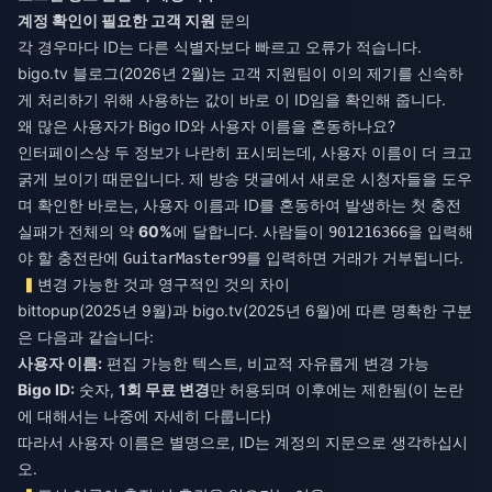
계정 확인이 필요한 고객 지원
문의
각 경우마다 ID는 다른 식별자보다 빠르고 오류가 적습니다.
bigo.tv 블로그(2026년 2월)는 고객 지원팀이 이의 제기를 신속하
게 처리하기 위해 사용하는 값이 바로 이 ID임을 확인해 줍니다.
왜 많은 사용자가 Bigo ID와 사용자 이름을 혼동하나요?
인터페이스상 두 정보가 나란히 표시되는데, 사용자 이름이 더 크고
굵게 보이기 때문입니다. 제 방송 댓글에서 새로운 시청자들을 도우
며 확인한 바로는, 사용자 이름과 ID를 혼동하여 발생하는 첫 충전
실패가 전체의 약
60%
에 달합니다. 사람들이
을 입력해
901216366
야 할 충전란에
를 입력하면 거래가 거부됩니다.
GuitarMaster99
변경 가능한 것과 영구적인 것의 차이
bittopup(2025년 9월)과 bigo.tv(2025년 6월)에 따른 명확한 구분
은 다음과 같습니다:
사용자 이름:
편집 가능한 텍스트, 비교적 자유롭게 변경 가능
Bigo ID:
숫자,
1회 무료 변경
만 허용되며 이후에는 제한됨(이 논란
에 대해서는 나중에 자세히 다룹니다)
따라서 사용자 이름은 별명으로, ID는 계정의 지문으로 생각하십시
오.