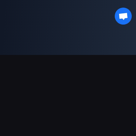
결제 지원
파트너
Genshin Impact Wiki
Honkai: Star Rail WIKI
Zenless Zone Zero WIKI