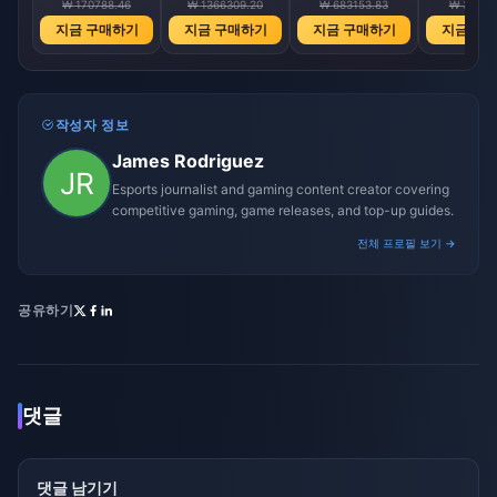
₩ 170788.46
₩ 1366309.20
₩ 683153.83
₩ 34157
지금 구매하기
지금 구매하기
지금 구매하기
지금 구
작성자 정보
James Rodriguez
Esports journalist and gaming content creator covering
competitive gaming, game releases, and top-up guides.
전체 프로필 보기 →
공유하기
댓글
댓글 남기기