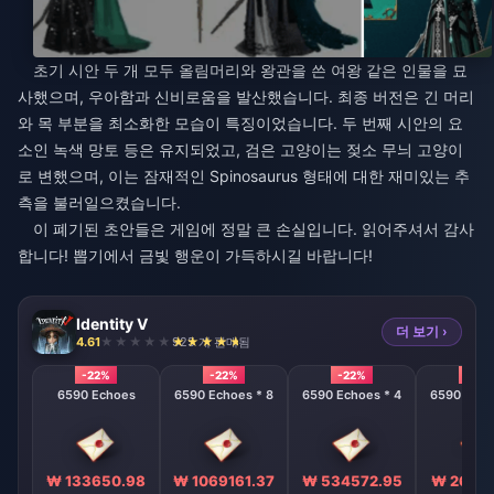
초기 시안 두 개 모두 올림머리와 왕관을 쓴 여왕 같은 인물을 묘
사했으며, 우아함과 신비로움을 발산했습니다. 최종 버전은 긴 머리
와 목 부분을 최소화한 모습이 특징이었습니다. 두 번째 시안의 요
소인 녹색 망토 등은 유지되었고, 검은 고양이는 젖소 무늬 고양이
로 변했으며, 이는 잠재적인 Spinosaurus 형태에 대한 재미있는 추
측을 불러일으켰습니다.
이 폐기된 초안들은 게임에 정말 큰 손실입니다. 읽어주셔서 감사
합니다! 뽑기에서 금빛 행운이 가득하시길 바랍니다!
Identity V
더 보기 ›
4.61
925 개 판매됨
-22%
-22%
-22%
-22%
6590 Echoes
6590 Echoes * 8
6590 Echoes * 4
6590 Echo
₩ 133650.98
₩ 1069161.37
₩ 534572.95
₩ 26728