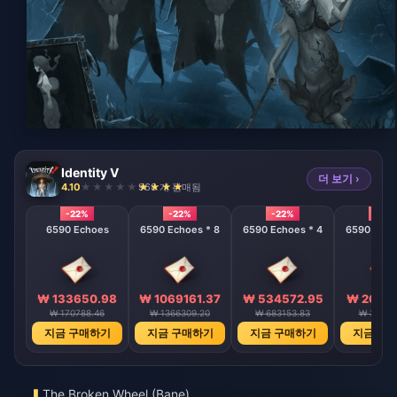
Identity V
더 보기 ›
4.10
968 개 판매됨
-22%
-22%
-22%
-22%
6590 Echoes
6590 Echoes * 8
6590 Echoes * 4
6590 Echo
₩ 133650.98
₩ 1069161.37
₩ 534572.95
₩ 26728
₩ 170788.46
₩ 1366309.20
₩ 683153.83
₩ 34157
지금 구매하기
지금 구매하기
지금 구매하기
지금 구
The Broken Wheel (Bane)