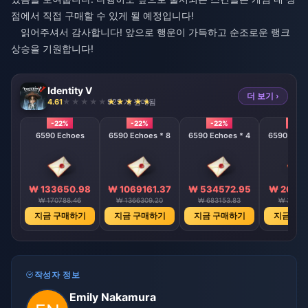
점에서 직접 구매할 수 있게 될 예정입니다!
읽어주셔서 감사합니다! 앞으로 행운이 가득하고 순조로운 랭크
상승을 기원합니다!
Identity V
더 보기 ›
4.61
925 개 판매됨
-22%
-22%
-22%
-22%
6590 Echoes
6590 Echoes * 8
6590 Echoes * 4
6590 Echo
₩ 133650.98
₩ 1069161.37
₩ 534572.95
₩ 26728
₩ 170788.46
₩ 1366309.20
₩ 683153.83
₩ 34157
지금 구매하기
지금 구매하기
지금 구매하기
지금 구
작성자 정보
Emily Nakamura