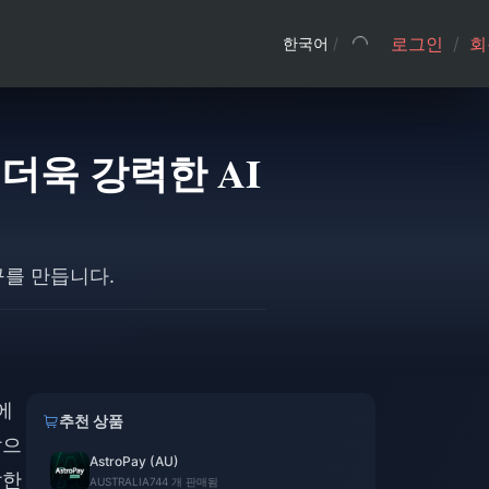
로그인
/
회
한국어
/
x용 더욱 강력한 AI
도구를 만듭니다.
자에
추천 상품
앞으
AstroPay (AU)
잡한
AUSTRALIA
744 개 판매됨