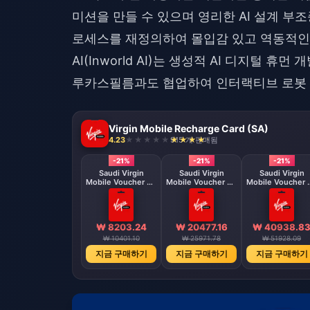
미션을 만들 수 있으며 영리한 AI 설계 부
로세스를 재정의하여 몰입감 있고 역동적인 
AI(Inworld AI)는 생성적 AI 디지털 
루카스필름과도 협업하여 인터랙티브 로봇 
Virgin Mobile Recharge Card (SA)
4.23
915 개 판매됨
-21%
-21%
-21%
Saudi Virgin
Saudi Virgin
Saudi Virgin
Mobile Voucher SR
Mobile Voucher SR
Mobile Voucher 
20
50
100
₩ 8203.24
₩ 20477.16
₩ 40938.8
₩ 10401.10
₩ 25971.78
₩ 51928.09
지금 구매하기
지금 구매하기
지금 구매하기