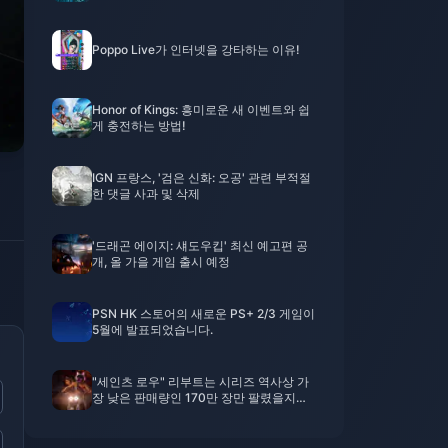
는 캐릭터들을 돌아봅시다
Poppo Live가 인터넷을 강타하는 이유!
Honor of Kings: 흥미로운 새 이벤트와 쉽
게 충전하는 방법!
IGN 프랑스, ​​'검은 신화: 오공' 관련 부적절
한 댓글 사과 및 삭제
'드래곤 에이지: 섀도우킵' 최신 예고편 공
개, 올 가을 게임 출시 예정
PSN HK 스토어의 새로운 PS+ 2/3 게임이
5월에 발표되었습니다.
"세인츠 로우" 리부트는 시리즈 역사상 가
장 낮은 판매량인 170만 장만 팔렸을지도
모릅니다.