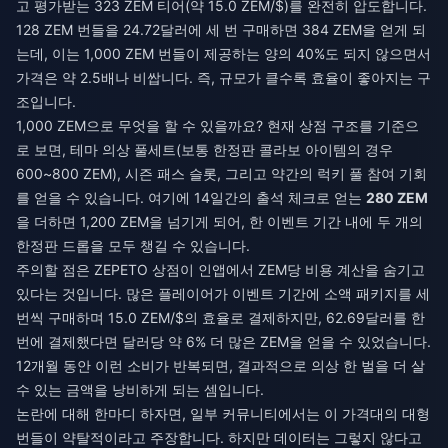
고 평가받는 323 ZEM 티어(약 15.0 ZEM/$)를 완전히 압도합니다.
128 ZEM 번들을 24.72달러에 세 번 구매하면 384 ZEM을 얻게 되
는데, 이는 1,000 ZEM 번들이 제공하는 양의 40%도 되지 않으면서
가격은 약 2.5배나 비쌉니다. 즉, 규모가 클수록 효율이 좋아지는 구
조입니다.
1,000 ZEM으로 무엇을 할 수 있을까요? 현재 상점 구조를 기준으
로 보면, 테마 의상 풀세트(보통 한정판 콜라보 아이템의 경우
600~800 ZEM), 시즌 패스 슬롯, 그리고 약간의 럭키 풀 참여 기회
를 얻을 수 있습니다. 여기에 14일간의 출석 체크로 얻는
280 ZEM
을 더하면 1,200 ZEM을 넘기게 되어, 한 이벤트 기간 내에 두 개의
한정판 드롭을 모두 챙길 수 있습니다.
주의할 점은 ZEPETO 상점이 인앱에서 ZEM당 비용 계산을 숨기고
있다는 것입니다. 많은 플레이어가 이벤트 기간에 소액 패키지를 세
번씩 구매하며 15.0 ZEM/$의 효율로 결제하지만, 62.69달러를 한
번에 결제했다면 달러당 약 6% 더 많은 ZEM을 얻을 수 있었습니다.
12개월 동안 이런 소비가 반복되면, 결과적으로 의상 한 벌을 더 살
수 있는 금액을 낭비하게 되는 셈입니다.
논란에 대해 한마디 하자면, 일부 커뮤니티에서는 이 가격대의 대형
번들이 약탈적이라고 주장합니다. 하지만 데이터는 그렇지 않다고