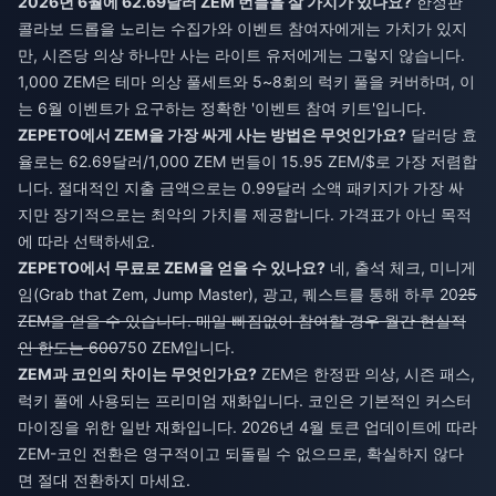
2026년 6월에 62.69달러 ZEM 번들을 살 가치가 있나요?
한정판
콜라보 드롭을 노리는 수집가와 이벤트 참여자에게는 가치가 있지
만, 시즌당 의상 하나만 사는 라이트 유저에게는 그렇지 않습니다.
1,000 ZEM은 테마 의상 풀세트와 5~8회의 럭키 풀을 커버하며, 이
는 6월 이벤트가 요구하는 정확한 '이벤트 참여 키트'입니다.
ZEPETO에서 ZEM을 가장 싸게 사는 방법은 무엇인가요?
달러당 효
율로는 62.69달러/1,000 ZEM 번들이 15.95 ZEM/$로 가장 저렴합
니다. 절대적인 지출 금액으로는 0.99달러 소액 패키지가 가장 싸
지만 장기적으로는 최악의 가치를 제공합니다. 가격표가 아닌 목적
에 따라 선택하세요.
ZEPETO에서 무료로 ZEM을 얻을 수 있나요?
네, 출석 체크, 미니게
임(Grab that Zem, Jump Master), 광고, 퀘스트를 통해 하루 20
25
ZEM을 얻을 수 있습니다. 매일 빠짐없이 참여할 경우 월간 현실적
인 한도는 600
750 ZEM입니다.
ZEM과 코인의 차이는 무엇인가요?
ZEM은 한정판 의상, 시즌 패스,
럭키 풀에 사용되는 프리미엄 재화입니다. 코인은 기본적인 커스터
마이징을 위한 일반 재화입니다. 2026년 4월 토큰 업데이트에 따라
ZEM-코인 전환은 영구적이고 되돌릴 수 없으므로, 확실하지 않다
면 절대 전환하지 마세요.