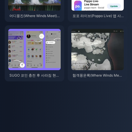
어디풍진(Where Winds Meet)
포포 라이브(Poppo Live) 앱 사
산중추풍 이벤트 보상 (2026년 7
용법: 완전 초보자 가이드 | 2026
월): 전체 목록, 재화 및 우선순위
년 7월
SUGO 코인 충전 후 사라짐 현
협객풍운록(Where Winds Meet)
상? 해결 방법 및 2026년 계정 정
버전 2.0 패치 노트 (2026년 7
지 피하는 법
월): 은밀한 산맥 업데이트 완벽
해부