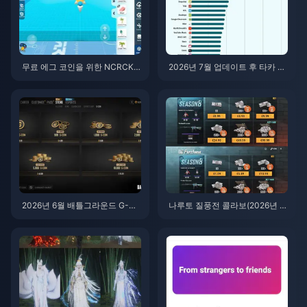
무료 에그 코인을 위한 NCRCKY
2026년 7월 업데이트 후 타카 라
T8EF 코드 사용법 (2026년 8월)
이브(Taka Live) 배터리 광탈 현
상? 원인 및 해결 방법
2026년 6월 배틀그라운드 G-CO
나루토 질풍전 콜라보(2026년 7
IN CDK: 91.43달러 더블 프로모
월)를 위한 저렴한 배틀그라운드
션, 과연 그 가치가 있을까?
모바일 UC 구매 방법: 비용, 추천
팩 및 안전한 충전