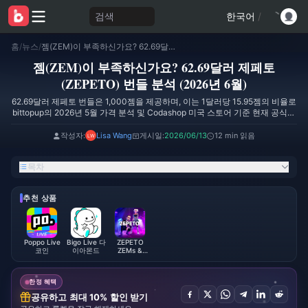
검색
한국어
/
홈
/
뉴스
/
젬(ZEM)이 부족하신가요? 62.69달러 제페토(ZEPETO) 번들 분석 (2026년 6월)
젬(ZEM)이 부족하신가요? 62.69달러 제페토
(ZEPETO) 번들 분석 (2026년 6월)
62.69달러 제페토 번들은 1,000젬을 제공하며, 이는 1달러당 15.95젬의 비율로
bittopup의 2026년 5월 가격 분석 및 Codashop 미국 스토어 기준 현재 공식적
으로 가장 높은 달러당 효율을 보여줍니다. 6월에 예정된 한정판 콜라보 아이템
을 위해 젬을 모으고 계신다면, 이 상품이 실질적으로 가장 유리한 선택입니다.
작성자:
Lisa Wang
게시일:
2026/06/13
12 min 읽음
목차
추천 상품
Poppo Live
Bigo Live 다
ZEPETO
코인
이아몬드
ZEMs &
Coins
한정 혜택
공유하고 최대 10% 할인 받기