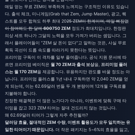
매일 얻는 무료 ZEM이 부족하게 느껴지는 구조적인 이유도 있습니
다. 출석 체크, 미니게임(Grab that Zem, Jump Master), 광고, 퀘
스트를 모두 합쳐도 하루 최대 20
25 ZEM이 한계이며, 매일 빠짐없
이 참여해도 한 달에
600
750 ZEM
정도가 최대치입니다. 한정판
의상 세트 하나가 그달의 노력을 모두 가져가 버리는 셈입니다. 그
래서 플레이어들이 "ZEM 살 돈이 없다"고 말하는 것은, 사실 무료
획득 곡선이 드롭 속도를 따라가지 못한다는 뜻입니다.
프리미엄 구독이 이 격차를 일부 줄여줍니다. 공식 지원 문서에 따
르면 프리미엄 베이직은
월 70 ZEM과 출석 보상
을,
프리미엄 플러
스는 월 170 ZEM
을 제공합니다. 유용하지만 판도를 바꿀 정도는 아
닙니다. 프리미엄 플러스를 1년 내내 구독하면 약 2,040 ZEM을 얻
게 되는데, 이는 62.69달러 번들 두 개 분량이며 12개월 구독료를
지불해야 합니다.
진정한 해결책은 더 많은 노가다가 아니라, 이벤트에 맞춰 구매 타
이밍을 잡고 323 ZEM 티어는 절대 건드리지 않는 것입니다.
왜 62.69달러 티어가 그렇게 자주 추천될까?
달러당 효율, 절대적인 ZEM 수량, 이벤트 활용도가 모두 일치하는 유
일한 티어이기 때문입니다.
더 작은 패키지는 5~6%의 효율을 잃고,