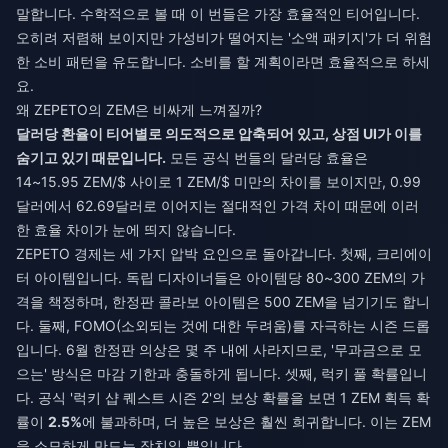
말합니다. 수학적으로 볼 때 이 번들은 가장 효율적인 티어입니다.
오히려 저렴해 보이지만 가성비가 떨어지는 '소액 패키지'가 더 위험
한 소비 패턴을 유도합니다. 소비를 할 계획이라면 효율적으로 하세
요.
왜 ZEPETO의 ZEM은 비싸게 느껴질까?
달러당 환율이 티어별로 의도적으로 압축되어 있고, 상점 UI가 이를
숨기고 있기 때문입니다.
모든 공식 번들의 달러당 효율은
14~15.95 ZEM/$ 사이로 1 ZEM/$ 미만의 차이를 보이지만, 0.99
달러에서 62.69달러로 이어지는 절대적인 가격 차이 때문에 이러
한 효율 차이가 눈에 띄지 않습니다.
ZEPETO 경제는 세 가지 압박 요인으로 돌아갑니다. 첫째, 크리에이
터 아이템입니다. 독립 디자이너들은 아이템당 80~300 ZEM의 가
격을 책정하며, 한정판 콜라보 아이템은 500 ZEM을 넘기기도 합니
다. 둘째, FOMO(소외되는 것에 대한 두려움)를 자극하는 시즌 드롭
입니다. 6월 한정판 의상은 몇 주 내에 사라지므로, '무과금으로 모
으는' 방식은 마감 기한과 충돌하게 됩니다. 셋째, 럭키 풀 확률입니
다. 공식 '럭키 샵 퀘스트 시즌 2'의 보상 확률을 보면 1 ZEM 획득 확
률이
2.5%
에 불과하며, 더 높은 보상은 훨씬 희귀합니다. 이는 ZEM
을 소모하게 만드는 장치일 뿐입니다.