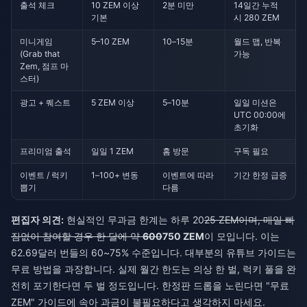
출석 체크
10 ZEM 이상
2분 미만
14일간 누적
기본
시 280 ZEM
미니게임
5–10 ZEM
10–15분
월드 맵, 반복
(Grab that
가능
Zem, 점프 마
스터)
광고 + 퀘스트
5 ZEM 이상
5–10분
일일 미션은
UTC 00:00에
초기화
프리미엄 출석
일일 1 ZEM
홈 방문
구독 필요
이벤트 / 럭키
1–100+ 변동
이벤트에 따라
기간 한정 급증
뽑기
다름
편집자 의견:
현실적인 무과금 한계는 하루 20
25 ZEM이며, 매일 빠
짐없이 참여할 경우 한 달에 약
600
750 ZEM
이 모입니다. 이는
62.69달러 번들의 60~75% 수준입니다. 대부분의 유튜브 가이드는
무료 방법을 과장합니다. 실제 월간 한도는 의상 한 벌, 럭키 풀을 완
전히 포기한다면 두 벌 정도입니다. 한정판 드롭을 노린다면 "무료
ZEM" 가이드에 속아 과금이 불필요하다고 생각하지 마세요.