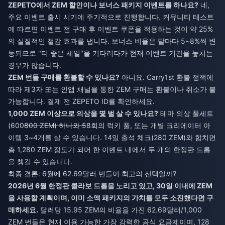
ZEPETO에서 ZEM 할인이나 보너스 패키지 이벤트를 하나요?
네,
주요 이벤트 출시 시기에 주기적으로 진행합니다. 커뮤니티 테스트
에 따르면 이벤트 전 구매 후 이벤트 쿠폰을 적용하는 것이 약 25%
의 실질적인 절감 효과를 냅니다. 보너스 비율은 달마다 5~8%씩 변
동되므로 "더 좋은 세일"을 기다리다가 현재 이벤트 기간을 놓치는
경우가 많습니다.
ZEM 번들 구매를 환불할 수 있나요?
아니요. Carry1st 환불 정책에
따라 제3자 또는 인앱 채널을 통한 ZEM 구매는 환불이나 취소가 불
가능합니다. 결제 전 ZEPETO ID를 확인하세요.
1,000 ZEM 이상으로 의상을 몇 벌 살 수 있나요?
테마 의상 풀세트
(600
800 ZEM) 하나와 5
8회의 럭키 풀, 또는 개별 크리에이터 아
이템 3~4개를 살 수 있습니다. 14일 출석 체크(280 ZEM)와 합치면
총 1,280 ZEM 정도가 되어 한 이벤트 내에서 두 개의 한정판 드롭
을 챙길 수 있습니다.
최종 결론: 6월에 62.69달러 번들이 최고의 선택일까?
2026년 6월 한정판 콜라보 드롭을 노리고 있고, 30일 이내에 ZEM
을 사용할 계획이며, 이미 소액 패키지의 가치를 모두 소진했다면 구
매하세요.
달러당 15.95 ZEM의 비율을 가진 62.69달러/1,000
ZEM 번들은 현재 이용 가능한 가장 강력한 공식 요금제이며, 128