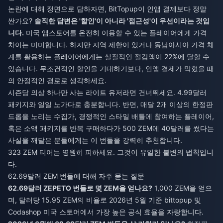
논란에 대해 정면으로 답하자면, BitTopup이 인앱 결제보다 정말
싼가요?
솔직한 답변은 '할인'이 아니라 '접근성'이 우선이라는 것입
니다.
미국 앱스토어를 온전히 이용할 수 있는 플레이어에게 가격
차이는 미미합니다. 하지만 지역 제한이 있거나 동남아시아 가격 체
계를 활용하는 플레이어에게는 실질적인 절감액이 22%에 달할 수
있습니다. 무조건적인 할인을 기대하기보다, 인앱 결제가 막혔을 때
의 안정적인 경로로 생각하세요.
시즌당 의상 하나만 사는 라이트 유저라면 건너뛰세요. 4.99달러
패키지와 일일 노가다로 충분합니다. 반면, 매달 2개 이상의 한정판
드롭을 노리는 수집가, 경쟁적인 스타일 배틀에 참여하는 플레이어,
혹은 소액 패키지를 반복 구매하다가 500 ZEM에 40달러를 썼다는
사실을 깨달은 분들에게는 이 번들을 강력히 추천합니다.
323 ZEM 티어는 영원히 피하세요. 그것이 유일한 불변의 법칙입니
다.
62.69달러 ZEM 번들에 대해 자주 묻는 질문
62.69달러 ZEPETO 번들로 몇 ZEM을 얻나요?
1,000 ZEM을 얻으
며, 달러당 15.95 ZEM의 비율로 2026년 5월 기준 bittopup 및
Codashop 미국 스토어에서 가장 높은 공식 효율을 자랑합니다.