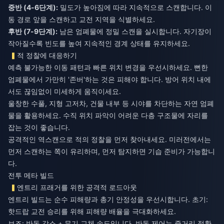
중반 (4-6단계):
밀도가 높아짐에 따라 지속적으로 스캔합니다. 이
후반 (7-9단계):
남은 엄폐물에 정밀 스캔을 실시합니다. 자기장이
작아질수록 빈도를 높여 지속적인 경계 상태를 유지하세요.
적 정찰에 대응하기
예측 불가능한 이동 패턴과 빠른 위치 변경을 우선시하세요. 뻔한
엄폐물에서 가만히 '존버'하는 것은 피해야 합니다. 방어 위치 내에
서도 끊임없이 미세하게 움직이세요.
울창한 수풀, 지형 고저차, 건물 내부 등 시야를 차단하는 자연 엄폐
물을 활용하세요. 수직 위치 파악이 어려운 다층 구조물에 자리를
잡는 것이 좋습니다.
공격적인 역스캔으로 적의 정찰을 먼저 찾아내세요. 미러전에서는
먼저 스캔하는 쪽이 유리하며, 먼저 탐지하면 기습 준비가 가능합니
다.
전투 메타 빌드
엔트리 프래거를 위한 공격적 로드아웃
엔트리 빌드는 순수 피해량과 총기 안정성을 우선시합니다. 초기:
핫드랍 교전 승리를 위해 피해량 배율을 극대화하세요.
보조: 반동 감소 + 무기 교체 속도입니다. 반동 제어는 중거리 정확