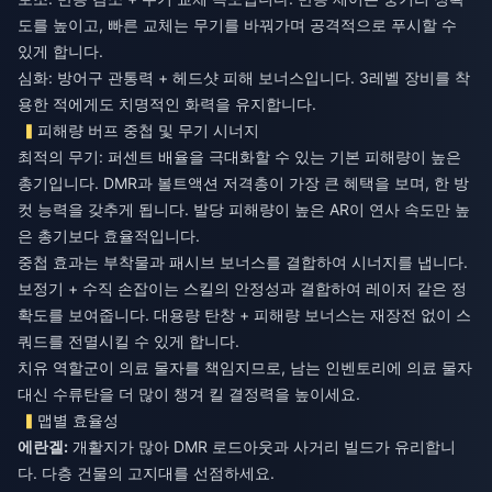
도를 높이고, 빠른 교체는 무기를 바꿔가며 공격적으로 푸시할 수
있게 합니다.
심화: 방어구 관통력 + 헤드샷 피해 보너스입니다. 3레벨 장비를 착
용한 적에게도 치명적인 화력을 유지합니다.
피해량 버프 중첩 및 무기 시너지
최적의 무기: 퍼센트 배율을 극대화할 수 있는 기본 피해량이 높은
총기입니다. DMR과 볼트액션 저격총이 가장 큰 혜택을 보며, 한 방
컷 능력을 갖추게 됩니다. 발당 피해량이 높은 AR이 연사 속도만 높
은 총기보다 효율적입니다.
중첩 효과는 부착물과 패시브 보너스를 결합하여 시너지를 냅니다.
보정기 + 수직 손잡이는 스킬의 안정성과 결합하여 레이저 같은 정
확도를 보여줍니다. 대용량 탄창 + 피해량 보너스는 재장전 없이 스
쿼드를 전멸시킬 수 있게 합니다.
치유 역할군이 의료 물자를 책임지므로, 남는 인벤토리에 의료 물자
대신 수류탄을 더 많이 챙겨 킬 결정력을 높이세요.
맵별 효율성
에란겔:
개활지가 많아 DMR 로드아웃과 사거리 빌드가 유리합니