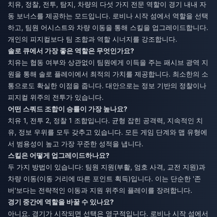
치유, 정찰, 전투, 탐지, 차량의 다섯 가지 전문 역할이 경기 내내 자
동 보너스를 제공하는 모드입니다. 로비나 시작 섬에서 역할을 선택
하고, 팀원 어시스트와 차량 이동을 통해 스킬을 업그레이드합니다.
개인의 피지컬보다 팀 조합과 역할 시너지를 강조합니다.
솔로 큐에서 가장 좋은 역할은 무엇인가요?
치유는 협동 여부와 상관없이 팀원에게 이득을 주는 패시브 광역 지
원을 통해 솔로 플레이에서 최적의 가치를 제공합니다. 최소한의 소
통으로도 확실한 이점을 줍니다. 대안으로는 정보 기반의 정찰이나
피지컬 위주의 전투가 있습니다.
어떤 스쿼드 조합이 승률이 가장 높나요?
치유 1, 전투 2, 정찰 1 조합입니다. 균형 잡힌 공격력, 지속적인 치
유, 정보 우위를 모두 갖추고 있습니다. 모든 게임 단계와 맵 유형에
서 범용성이 높고 가장 꾸준한 성적을 냅니다.
스킬은 어떻게 업그레이드하나요?
두 가지 방법이 있습니다: 팀원 지원(부활, 엄호 사격, 교전 지원)과
차량 이동(이동 거리에 따른 포인트 획득)입니다. 이는 단순한 '존
버'보다는 전략적인 이동과 지원 위주의 플레이를 장려합니다.
경기 중간에 역할을 바꿀 수 있나요?
아니요. 경기가 시작되면 선택은 영구적입니다. 로비나 시작 섬에서