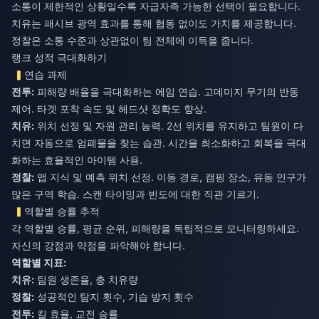
소통이 제한적인 상황일수록 자급자족 가능한 선택이 필요합니다.
치유는 패시브 광역 효과를 통해 협동 없이도 가치를 제공합니다.
정찰은 소통 수준과 상관없이 팀 전체에 이득을 줍니다.
랭크 성적 극대화하기
연습 과제
전투:
피해량 배율을 극대화하는 에임 연습. 고데미지 무기의 반동
치유:
위치 선정 및 자원 관리 능력. 2선 위치를 유지하고 팀원이 다
치면 자동으로 엄폐물을 찾는 습관. 시간을 최소화하고 회복을 극대
정찰:
맵 지식 및 예측 위치 선정. 이동 경로, 캠핑 장소, 유동 인구가
많은 구역 학습. 스캔 타이밍과 빈도에 대한 직관 기르기.
역할별 승률 추적
각 역할별 승률, 평균 순위, 피해량을 독립적으로 모니터링하세요.
자신의 강점과 약점을 파악해야 합니다.
역할별 지표:
치유:
팀원 생존율, 총 치유량
정찰:
성공적인 탐지 횟수, 기습 방지 횟수
전투:
킬 효율, 교전 승률