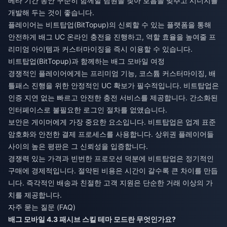
베타 기간 동안 꾸준히 함께할 팀원을 찾아 호흡을 맞추고 시너지를
개발해 두는 것이 좋습니다.
플레이어는 비트탑업(BitTopup)의 신뢰할 수 있는 플랫폼을 통해
안전하게 배그 UC 온라인 충전
을 진행하고, 역할 효율을 높여줄 프
리미엄 아이템과 커스터마이징을 즉시 이용할 수 있습니다.
비트탑업(BitTopup)과 함께하는 배그 모바일 여정
경쟁적인 플레이어에게는 프리미엄 기능, 코스튬 커스터마이징, 배
틀패스 진행을 위한 안정적인 UC 확보가 필수적입니다. 비트탑업은
인증 지연 없는 빠르고 안전한 충전 서비스를 제공합니다. 간소화된
인터페이스로 불필요한 로그인 절차를 없앴습니다.
보안은 게이머에게 가장 중요한 요소입니다. 비트탑업은 업계 표준
암호화와 안전한 결제 프로세스를 사용합니다. 상위권 플레이어들
사이의 높은 평판은 그 신뢰성을 입증합니다.
경쟁력 있는 가격과 빈번한 프로모션 덕분에 비트탑업은 정기적인
구매에 경제적입니다. 절약된 비용은 시간이 갈수록 큰 차이를 만듭
니다. 즉각적인 배송과 친절한 고객 지원은 단순한 거래 이상의 가
치를 제공합니다.
자주 묻는 질문 (FAQ)
배그 모바일 4.3 패시브 스킬 테마 모드란 무엇인가요?