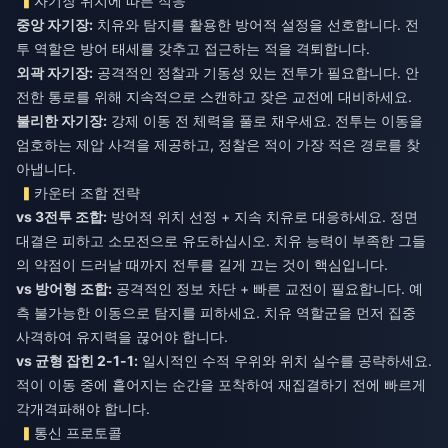
자기장 위치에 따른 적응
중앙 자기장:
치유와 탐지를 활용한 방어적 설정을 선호합니다. 전
외곽 자기장:
공격적인 정찰과 기동성 있는 전투가 필요합니다. 안
불리한 자기장:
강제 이동 전 체력을 풀로 채우세요. 전투는 이동을
엄호하는 제압 사격을 제공하고, 정찰은 적이 가장 적은 경로를 찾
아냅니다.
카운터 조합 전략
vs 3전투 조합:
방어적 위치 선정 + 지속 치유로 대응하세요. 정면
대결은 피하고 소모전으로 유도하십시오. 치유 능력이 부족한 그들
vs 방어형 조합:
공격적인 정보 차단 + 빠른 교전이 필요합니다. 예
측 불가능한 이동으로 탐지를 피하세요. 치유 역할군을 먼저 집중
vs 균형 잡힌 2-1-1:
일시적인 수적 우위와 위치 실수를 공략하세요.
적이 이동 중에 흩어지는 순간을 포착하여 재집결하기 전에 빠르게
각개격파해야 합니다.
통신 프로토콜