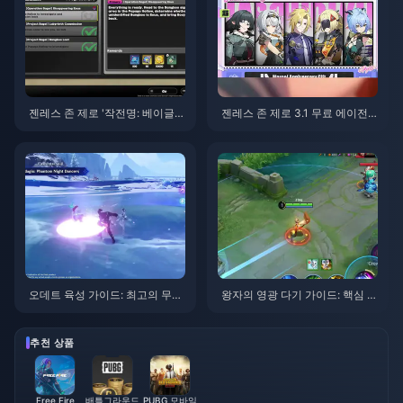
젠레스 존 제로 '작전명: 베이글'
젠레스 존 제로 3.1 무료 에이전
가이드 | 2026년 8월
트 선택권 가이드 | 2026년 8월
오데트 육성 가이드: 최고의 무기,
왕자의 영광 다기 가이드: 핵심 팁
성유물 및 조합 | 2026년 8월
톱 10 | 2026년 8월
추천 상품
Free Fire
배틀그라운드
PUBG 모바일