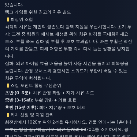
있습니다.
랭크 게임을 위한 최고의 치유 빌드
최상위 조합
최적의 치유는 개인의 생존보다 광역 지원을 우선시합니다. 초기 투
자: 교전 중 팀원의 패시브 재생을 위해 치유 반경을 극대화하세요.
보조: 부활 속도 강화 및 부활 후 보호 효과입니다. 빠른 부활은 역전
의 기회를 만들고, 피해 저항은 부활 즉시 다시 눕는 상황을 방지합
니다.
심화: 의료 아이템 효율 배율을 높여 사용 시간을 줄이고 회복량을
늘립니다. 반경 보너스와 결합하면 스쿼드가 무한히 버틸 수 있는
치유 구역이 형성됩니다.
스킬 포인트 할당 우선순위
초반 (0-3분):
중반 (3-15분):
후반 (15분 이후):
최대 치유량 + 보호 버프
위치 선정 및 자원 관리
최전방에서 10
20m 뒤인 2선을 유지하세요. 건물 안에서는 1층이나
보호된 방을 점유하십시오. 의료 물자의 60
70%를 소지하세요. 붕
대보다는 구급상자와 의료용 키트를 우선시해야 합니다. 효율 배율