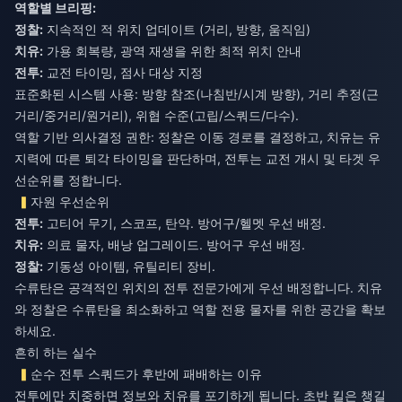
역할별 브리핑:
정찰:
지속적인 적 위치 업데이트 (거리, 방향, 움직임)
치유:
가용 회복량, 광역 재생을 위한 최적 위치 안내
전투:
교전 타이밍, 점사 대상 지정
표준화된 시스템 사용: 방향 참조(나침반/시계 방향), 거리 추정(근
거리/중거리/원거리), 위협 수준(고립/스쿼드/다수).
역할 기반 의사결정 권한: 정찰은 이동 경로를 결정하고, 치유는 유
지력에 따른 퇴각 타이밍을 판단하며, 전투는 교전 개시 및 타겟 우
선순위를 정합니다.
자원 우선순위
전투:
치유:
정찰:
기동성 아이템, 유틸리티 장비.
수류탄은 공격적인 위치의 전투 전문가에게 우선 배정합니다. 치유
와 정찰은 수류탄을 최소화하고 역할 전용 물자를 위한 공간을 확보
하세요.
흔히 하는 실수
순수 전투 스쿼드가 후반에 패배하는 이유
전투에만 치중하면 정보와 치유를 포기하게 됩니다. 초반 킬은 챙길