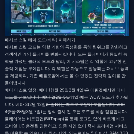
패시브 스킬 테마 모드(베타) 이해하기
패시브 스킬 모드는 역할 기반의 특성화를 통해 팀워크를 강화하고
경쟁적인 게임 플레이를 변화시킵니다. 모든 플레이어가 동일한 능
력을 가졌던 클래식 모드와 달리, 이 시스템은 각 역할에 고유한 전
술적 이점을 부여합니다. 각 역할은 자동으로 발동되는 패시브 능력
을 제공하여, 기존 배틀로얄에서는 볼 수 없었던 전략적 깊이를 만
들어냅니다.
베타 테스트 일정: 베타 1(1월 29일
2월 4일)은 에란겔에서만 테마
모드를 선보입니다. 베타 2(2월 5일
11일)에는 WOW 모드가 추가됩
니다. 베타 3(2월 12일
27일)에는 메트로 로얄이 포함됩니다. 베타
4(2월 28일
3월 7일)는 정식 출시 전 모든 모드를 최종 점검합니다.
플레이어는 비트탑업(BitTopup)을 통해
로그인 없이 빠르게 배그
모바일 UC 충전
을 진행하고, 인증 지연 없이 즉시 프리미엄 서비스
를 이용할 수 있습니다. 최소 사양: 안드로이드 5.0 이상, RAM 3GB,