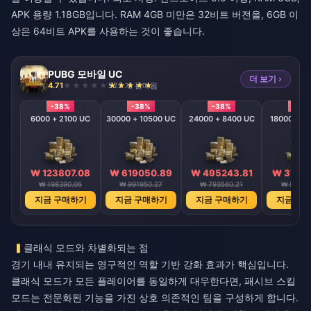
APK 용량 1.18GB입니다. RAM 4GB 미만은 32비트 버전을, 6GB 이
상은 64비트 APK를 사용하는 것이 좋습니다.
PUBG 모바일 UC
더 보기 ›
4.71
923 개 판매됨
-38%
-38%
-38%
-38
6000 + 2100 UC
30000 + 10500 UC
24000 + 8400 UC
18000 + 6
₩ 123807.08
₩ 619050.89
₩ 495243.81
₩ 37143
₩ 198390.05
₩ 991950.27
₩ 793560.21
₩ 59517
지금 구매하기
지금 구매하기
지금 구매하기
지금 구
클래식 모드와 차별화되는 점
경기 내내 유지되는 영구적인 역할 기반 강화 효과가 핵심입니다.
클래식 모드가 모든 플레이어를 동일하게 대우한다면, 패시브 스킬
모드는 전문화된 기능을 가진 상호 의존적인 팀을 구성하게 합니다.