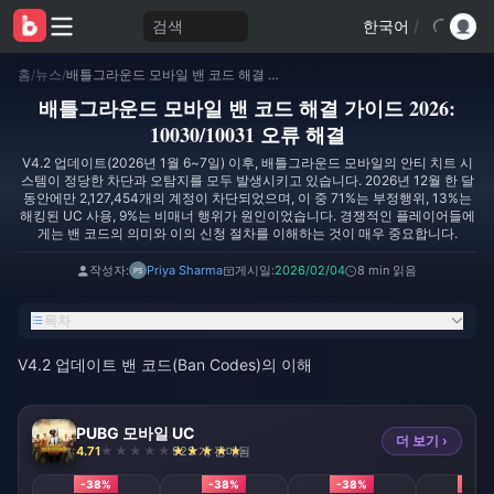
검색
한국어
/
홈
/
뉴스
/
배틀그라운드 모바일 밴 코드 해결 가이드 2026: 10030/10031 오류 해결
배틀그라운드 모바일 밴 코드 해결 가이드 2026:
10030/10031 오류 해결
V4.2 업데이트(2026년 1월 6~7일) 이후, 배틀그라운드 모바일의 안티 치트 시
스템이 정당한 차단과 오탐지를 모두 발생시키고 있습니다. 2026년 12월 한 달
동안에만 2,127,454개의 계정이 차단되었으며, 이 중 71%는 부정행위, 13%는
해킹된 UC 사용, 9%는 비매너 행위가 원인이었습니다. 경쟁적인 플레이어들에
게는 밴 코드의 의미와 이의 신청 절차를 이해하는 것이 매우 중요합니다.
작성자:
Priya Sharma
게시일:
2026/02/04
8 min 읽음
목차
V4.2 업데이트 밴 코드(Ban Codes)의 이해
PUBG 모바일 UC
더 보기 ›
4.71
923 개 판매됨
-38%
-38%
-38%
-38