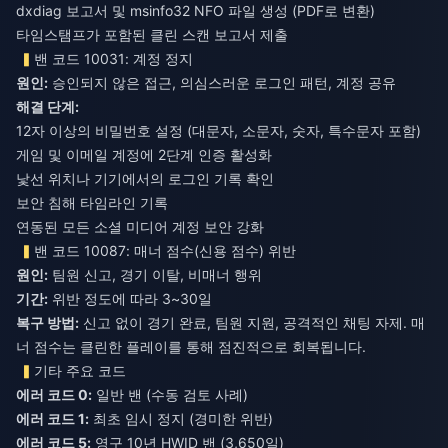
dxdiag 보고서 및 msinfo32 NFO 파일 생성 (PDF로 변환)
타임스탬프가 포함된 클린 스캔 보고서 제출
밴 코드 10031: 계정 정지
원인:
승인되지 않은 접근, 의심스러운 로그인 패턴, 계정 공유
해결 단계:
12자 이상의 비밀번호 설정 (대문자, 소문자, 숫자, 특수문자 포함)
게임 및 이메일 계정에 2단계 인증 활성화
낯선 위치나 기기에서의 로그인 기록 확인
보안 침해 타임라인 기록
연동된 모든 소셜 미디어 계정 보안 강화
밴 코드 10087: 매너 점수(신용 점수) 위반
원인:
팀원 신고, 경기 이탈, 비매너 행위
기간:
위반 정도에 따라 3~30일
복구 방법:
신고 없이 경기 완료, 팀원 지원, 공격적인 채팅 자제. 매
너 점수는 클린한 플레이를 통해 점진적으로 회복됩니다.
기타 주요 코드
에러 코드 0:
일반 밴 (수동 검토 사례)
에러 코드 1:
최초 임시 정지 (경미한 위반)
에러 코드 5:
영구 10년 HWID 밴 (3,650일)