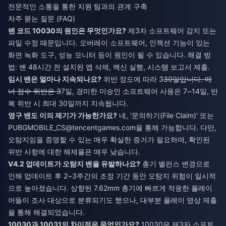
전문적인 소통을 통한 지원 팀과의 관계 구축
자주 묻는 질문 (FAQ)
밴 코드 10030의 원인은 무엇인가요?
제3자 소프트웨어 감지 또는
파일 수정 때문입니다. 오버레이 소프트웨어, 인젝션 기능이 있는
화면 녹화 도구, 성능 모니터 등이 원인이 될 수 있습니다. 해결 방
법: 밴 48시간 전 설치된 앱 삭제, 백신 실행, 시스템 보고서 제출.
임시 밴은 얼마나 지속되나요?
위반 정도에 따라 3
30일입니다. 매
너 점수 위반은 3
7일, 경미한 미승인 소프트웨어 사용은 7~14일, 반
복 위반 시 최대 30일까지 지속됩니다.
영구 밴도 이의 제기가 가능한가요?
네, '문의하기(File Claim)' 또는
PUBGMOBILE_
CS@tencentgames.com
을 통해 가능합니다. 다만,
오탐지임을 증명할 수 있는 매우 확실한 증거가 필요하며, 확인된
위반 사항에 대한 해제율은 매우 낮습니다.
V4.2 업데이트가 오탐지 밴을 유발하나요?
총기 밸런스 변경으로
인해 업데이트 후 2~3주간의 조정 기간 동안 오탐지 위험이 일시적
으로 높아졌습니다. 상향된 7.62mm 총기에 빠르게 적응한 플레이
어들이 조사 대상으로 분류되기도 했으나, 대부분 플레이 영상 제출
을 통해 해결되었습니다.
10030과 10031의 차이점은 무엇인가요?
10030은 제3자 소프트