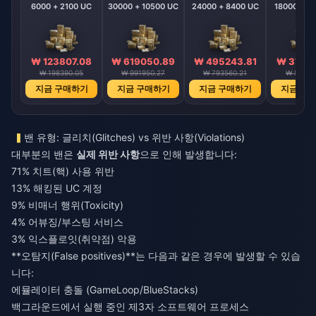
6000 + 2100 UC
30000 + 10500 UC
24000 + 8400 UC
18000 + 6
₩ 123807.08
₩ 619050.89
₩ 495243.81
₩ 37143
₩ 198390.05
₩ 991950.27
₩ 793560.21
₩ 59517
지금 구매하기
지금 구매하기
지금 구매하기
지금 구
밴 유형: 글리치(Glitches) vs 위반 사항(Violations)
대부분의 밴은
실제 위반 사항
으로 인해 발생합니다:
71% 치트(핵) 사용 위반
13% 해킹된 UC 계정
9% 비매너 행위(Toxicity)
4% 어뷰징/부스팅 서비스
3% 익스플로잇(취약점) 악용
**오탐지(False positives)**는 다음과 같은 경우에 발생할 수 있습
니다:
에뮬레이터 충돌 (GameLoop/BlueStacks)
백그라운드에서 실행 중인 제3자 소프트웨어 프로세스