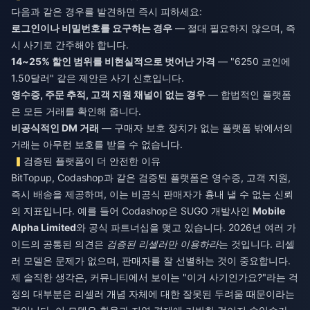
다음과 같은 경우를 발견하면 즉시 피하세요:
로그인이나 비밀번호를 요구하는 경우
— 절대 필요하지 않으며, 즉
시 사기로 간주해야 합니다.
14~25% 할인 범위를 비현실적으로 벗어난 가격
— "6250 코인에
1.50달러" 같은 제안은 사기 신호입니다.
영수증, 주문 추적, 고객 지원 채널이 없는 경우
— 합법적인 플랫폼
은 모든 거래를 확인해 줍니다.
비공식적인 DM 거래
— 구매자 보호 장치가 없는 플랫폼 밖에서의
거래는 아무런 보호를 받을 수 없습니다.
검증된 플랫폼이 더 안전한 이유
BitTopup, Codashop과 같은 검증된 플랫폼은 영수증, 고객 지원,
즉시 배송을 제공하며, 이는 비공식 판매자가 흉내 낼 수 없는 신뢰
의 지표입니다. 예를 들어 Codashop은 SUGO 개발사인
Mobile
Alpha Limited
와 공식 파트너십을 맺고 있습니다. 2026년 여러 가
이드의 공통된 의견은
검증된 리셀러만 이용하라
는 것입니다. 리셀
러 모델은 문제가 없으며, 판매자를 잘 선별하는 것이 중요합니다.
제 솔직한 생각은, 커뮤니티에서 보이는 "이거 사기인가요?"라는 걱
정의 대부분은 리셀러 개념 자체에 대한 잘못된 두려움 때문이라는