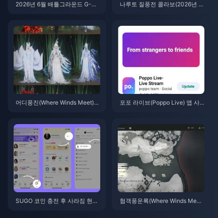
2026년 6월 배틀그라운드 G-CO
나루토 질풍전 콜라보(2026년 7
IN CDK: 91.43달러 더블 프로모
월)를 위한 저렴한 배틀그라운드
션, 과연 그 가치가 있을까?
모바일 UC 구매 방법: 비용, 추천
팩 및 안전한 충전
어디풍진(Where Winds Meet)
포포 라이브(Poppo Live) 앱 사
산중추풍 이벤트 보상 (2026년 7
용법: 완전 초보자 가이드 | 2026
월): 전체 목록, 재화 및 우선순위
년 7월
SUGO 코인 충전 후 사라짐 현
협객풍운록(Where Winds Meet)
상? 해결 방법 및 2026년 계정 정
버전 2.0 패치 노트 (2026년 7
지 피하는 법
월): 은밀한 산맥 업데이트 완벽