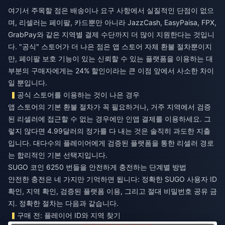
여기서 주목할 점은 배송이나 요구 사항에서 실질적인 단점이 없으
며, 리셀러는 페이팔, 카드뿐만 아니라 JazzCash, EasyPaisa, FPX,
GrabPay와 같은 지역별 결제 수단까지 더 많이 지원한다는 것입니
다. "공식" 스토어가 더 나은 점은 앱 스토어 자체 환불 절차뿐이지
만, 페이팔 보호 기능이 있는 신뢰할 수 있는 플랫폼을 이용하는 대
부분의 구매자에게는 24% 할인이라는 큰 이점 앞에서 사소한 차이
일 뿐입니다.
공식 스토어를 이용하는 것이 나은 경우
앱 스토어의 기본 환불 절차가 꼭 필요하거나, 거주 지역에서 검증
된 리셀러에 접근할 수 없는 경우에만 인앱 결제를 이용하세요. 그
렇지 않다면 4.99달러의 정가를 다 내는 것은 솔직히 과도한 지출
입니다. 대다수의 플레이어에게 검증된 플랫폼을 통한 리셀러 경로
는 합리적인 기본 선택지입니다.
SUGO 코인 6250 번들을 안전하게 충전하는 단계별 방법
안전한 충전은 네 가지만 기억하면 됩니다: 정확한 SUGO 사용자 ID
확인, 지역 확인, 검증된 플랫폼 이용, 그리고 절대 비밀번호 공유 금
지. 정확한 절차는 다음과 같습니다.
구매 전: 플레이어 ID와 지역 찾기