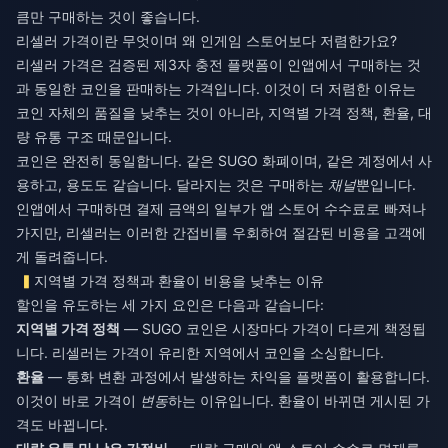
큼만 구매하는 것이 좋습니다.
리셀러 가격이란 무엇이며 왜 인게임 스토어보다 저렴한가요?
리셀러 가격은 검증된 제3자 충전 플랫폼이 인앱에서 구매하는 것
과 동일한 코인을 판매하는 가격입니다. 이것이 더 저렴한 이유는
코인 자체의 품질을 낮추는 것이 아니라, 지역별 가격 정책, 환율, 대
량 유통 구조 때문입니다.
코인은 완전히 동일합니다. 같은 SUGO 화폐이며, 같은 계정에서 사
용하고, 용도도 같습니다. 달라지는 것은 구매하는
채널
뿐입니다.
인앱에서 구매하면 결제 금액의 일부가 앱 스토어 수수료로 빠져나
가지만, 리셀러는 이러한 간접비를 우회하여 절감된 비용을 고객에
게 돌려줍니다.
지역별 가격 정책과 환율이 비용을 낮추는 이유
할인을 유도하는 세 가지 요인은 다음과 같습니다:
지역별 가격 정책
— SUGO 코인은 시장마다 가격이 다르게 책정됩
니다. 리셀러는 가격이 유리한 지역에서 코인을 소싱합니다.
환율
— 통화 변환 과정에서 발생하는 차익을 플랫폼이 활용합니다.
이것이 바로 가격이
변동
하는 이유입니다. 환율이 바뀌면 게시된 가
격도 바뀝니다.