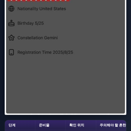
단계
준비물
확인 위치
주의해야 할 흔한 