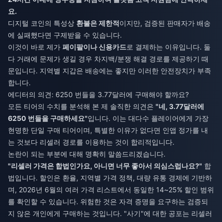
요.
디지털 코인의 특성상
환불은 제한적
이지만, 검증된 판매자가 배송
에 실패했다면 구제받을 수 있습니다.
이것이 바로 제가
페이팔이나 신용카드
로 결제하는 이유입니다. 둘
다 거래에 문제가 생길 경우 차지백/분쟁 해결 경로를 제공하기 때
문입니다. 지역별 지갑은 배송에는 좋지만 이러한 안전장치가 부족
합니다.
에디터의 의견: 6250 번들을 3.77달러에 구매해야 할까요?
모든 티어의 수치를 분석해 본 제 솔직한 의견은
"네, 3.77달러에
6250 번들을 구매하세요"
입니다. 이는 대다수 플레이어에게 가장
현명한 단일 구매 티어이며, 특별한 이유가 없다면 인앱 정가를 내
는 것보다 리셀러 경로를 이용하는 것이 합리적입니다.
논란이 되는 부분에 대해 명확히 말씀드리겠습니다.
"리셀러 가격은 합법인가요, 아니면 너무 좋아서 의심스럽나요?"
합
법입니다. 할인은 환율, 지역별 가격 정책, 대량 유통 경제에 기반하
며, 2026년 6월의 여러 가격 리스트에서 동일한 14~25% 할인 범위
를 확인할 수 있습니다. 위험한 것은 자격 증명을 요구하는 검증되
지 않은 개인에게 구매하는 것입니다. "사기"에 대한 공포는 리셀러