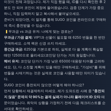
이것이 전체 과정입니다. 제가 직접 했을 때, ID를 다시 확인한 후 2
분도 안 되어 코인이 계정에 들어왔습니다. 검증 단계가 가장 중요
하니, 직접 입력하지 말고 복사해서 붙여넣으세요.
준비가 되었다면, 이 절차를 통해
SUGO 코인을 온라인으로 구매
하
여 즉시 충전받을 수 있습니다.
무과금 vs 과금 유저: 나에게 맞는 경로는?
무과금 / 가끔 결제:
VIP1과 선물이 필요할 때 6250 번들을 한 번만
구매하세요. 소액 팩은 신경 쓰지 마세요.
중간급 과금:
6250을 기본으로 하되, 실제로 다 쓸 계획이 확실할
때만 12500으로 올리세요(코인당 단가는 거의 동일합니다).
헤비 유저:
코인당 단가가 가장 낮은 65000 대용량 티어를 고려하
세요. 단, 다 소진할 계획이 있을 때만 구매하세요. "가성비"를 위해
번들을 사재기하는 것은 실제로 코인을 사용할 때만 의미가 있습니
다.
SUGO 코인이 충전되지 않으면 어떻게 해야 하나요?
먼저 당황해서 재결제하지 마세요. 제가 도와드린 사례 중
"충전되
지 않음" 문제의 약 90%는 결제 실패가 아니라 플레이어 ID 오타
때
문이었습니다. 최악의 상황을 가정하기 전에 다음 체크리스트를 순
서대로 확인하세요.