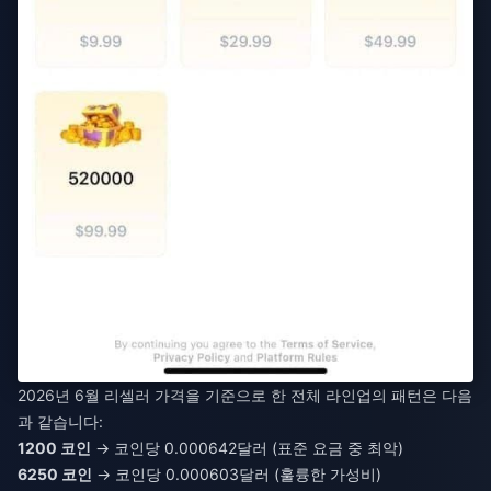
2026년 6월 리셀러 가격을 기준으로 한 전체 라인업의 패턴은 다음
과 같습니다:
1200 코인
→ 코인당 0.000642달러 (표준 요금 중 최악)
6250 코인
→ 코인당 0.000603달러 (훌륭한 가성비)