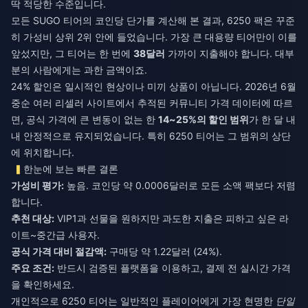
딱 적당한 수준입니다.
모든 SUGO 티어의 코인당 단가를 계산해 본 결과, 6250 팩은 꾸준
히 가성비 상위 2위 안에 들었습니다. 가장 큰 대용량 티어만이 이를
앞섰지만, 그 티어는 한 번에
38달러
가까이 지출해야 합니다. 대부
분의 사람에게는 과한 금액이죠.
24% 할인은 일시적인 현상이나 미끼 상품이 아닙니다. 2026년 6월
중순 여러 리셀러 사이트에서 추적된 커뮤니티 가격 데이터에 따르
면, 공식 가격에 큰 변동이 없는 한
14~25%의 할인 범위
가 한 달 내
내 안정적으로 유지되었습니다. 특히 6250 티어는 그 범위의 상단
에 위치합니다.
한눈에 보는 빠른 결론
가성비 평가:
높음. 코인당 약 0.0006달러로 모든 소액 팩보다 저렴
합니다.
추천 대상:
VIP1과 선물을 원하지만 과도한 지출은 피하고 싶은 라
이트~중간급 사용자.
공식 가격 대비 절감액:
구매당 약 1.22달러 (24%).
주요 조건:
반드시 검증된 플랫폼을 이용하고, 결제 전 실시간 가격
을 확인하세요.
개인적으로 6250 티어는 일반적인 플레이어에게 가장 현명한
단일