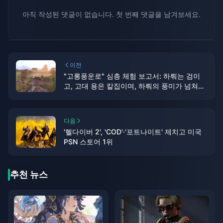
아직 작성된 댓글이 없습니다. 첫 번째 댓글을 남겨보세요.
이전
"고롱풍운로" 심층 체험 보고서: 하뤄는 검이
고, 고대 용은 칼집이며, 하뤄의 풍미가 넘쳐나
는 새로운 무술
다음
'헬다이버 2', 'COD'·'포트나이트' 제치고 미국
PSN 스토어 1위
추천 뉴스