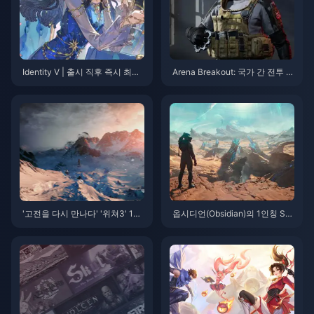
Identity V | 출시 직후 즉시 최적
Arena Breakout: 국가 간 전투 –
화된 스킨 – 전과 후의 차이가 놀
하드코어 슈터 서바이벌의 향연
라워요!
을 경험하세요
'고전을 다시 만나다' '위쳐3' 10
옵시디언(Obsidian)의 1인칭 SF
주년 기념 투어 콘서트 중국에서
RPG '아우터월드2' 2025년 출시
개최
예정