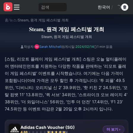
검색
한국어
/
홈
/
뉴스
/
Steam, 원격 게임 페스티벌 개최
Steam, 원격 게임 페스티벌 개최
Steam, 원격 게임 페스티벌 개최
작성자:
Sarah Mitchell
게시일:
2024/02/14
1 min 읽음
[스팀, 리모트 플레이 게임 페스티벌 개최] 스팀은 오늘 멀티플레이
어 엔터테인먼트를 지원하는 다양한 작품을 판매하는 '리모트 플레
이 게임 페스티벌' 이벤트를 시작했습니다. 여기에는 다음 가격이
포함됩니다(아래 가격은 모두 할인 후 가격입니다): '투 피플' 49.5
위안, '디비니티: 오리지널 신 2' 39.9위안, '핫 키친 2' 24.5위안, '모
탈 컴뱃 11' 13.8위안, '퀵 서브' 34위안, '스트라이크 오브 레이지 4'
38위안, '더 와일더니스' 56위안, '인투 더 던전' 17.4위안, 'F1 23'
74.5위안 등 이벤트 마감은 2월 20일 오후 2시까지 입니다.
Adidas Cash Voucher (SG)
더 보기 ›
4.88
990 개 판매됨