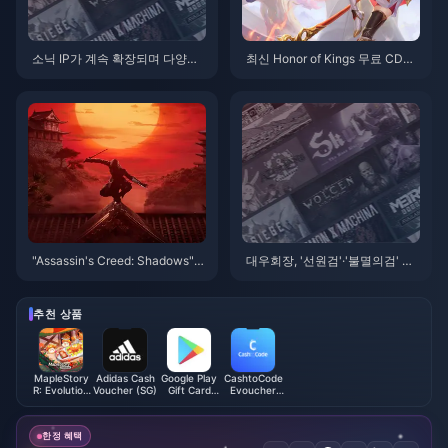
소닉 IP가 계속 확장되며 다양한
최신 Honor of Kings 무료 CDK
프로젝트가 좋은 성적을 거뒀지
코드로 독점 보상을 잠금 해제하
만 '슈퍼스타'는 기대에 미치지 못
세요
했다.
"Assassin's Creed: Shadows"
대우회장, '선원검'·'불멸의검' 저
보너스 콘텐츠 및 캐릭터 소개, 실
작권 매각에 대응
제 버전은 온라인 설치가 필요합
니다.
추천 상품
MapleStory
Adidas Cash
Google Play
CashtoCode
R: Evolution
Voucher (SG)
Gift Card
Evoucher
Colored
(SA)
(AUD)
Diamond
한정 혜택