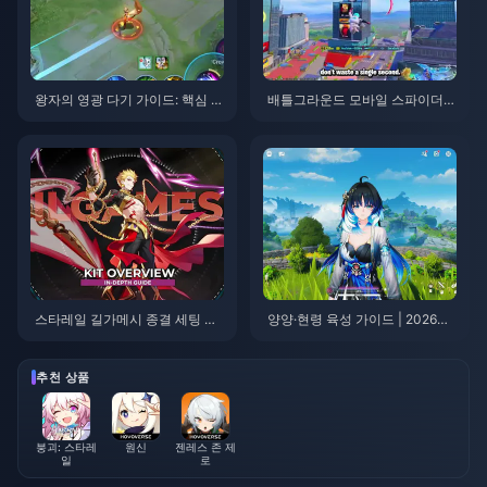
왕자의 영광 다기 가이드: 핵심 팁
배틀그라운드 모바일 스파이더맨
톱 10 | 2026년 8월
이벤트 팁 | 2026년 8월
스타레일 길가메시 종결 세팅 가
양양·현령 육성 가이드 | 2026년
이드 | 2026년 8월
8월
추천 상품
붕괴: 스타레
원신
젠레스 존 제
일
로