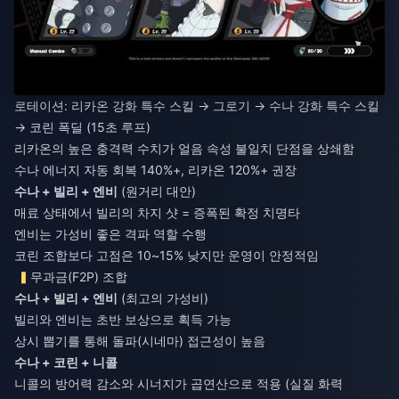
로테이션: 리카온 강화 특수 스킬 → 그로기 → 수나 강화 특수 스킬
→ 코린 폭딜 (15초 루프)
리카온의 높은 충격력 수치가 얼음 속성 불일치 단점을 상쇄함
수나 에너지 자동 회복 140%+, 리카온 120%+ 권장
수나 + 빌리 + 엔비
(원거리 대안)
매료 상태에서 빌리의 차지 샷 = 증폭된 확정 치명타
엔비는 가성비 좋은 격파 역할 수행
코린 조합보다 고점은 10~15% 낮지만 운영이 안정적임
무과금(F2P) 조합
수나 + 빌리 + 엔비
(최고의 가성비)
빌리와 엔비는 초반 보상으로 획득 가능
상시 뽑기를 통해 돌파(시네마) 접근성이 높음
수나 + 코린 + 니콜
니콜의 방어력 감소와 시너지가 곱연산으로 적용 (실질 화력