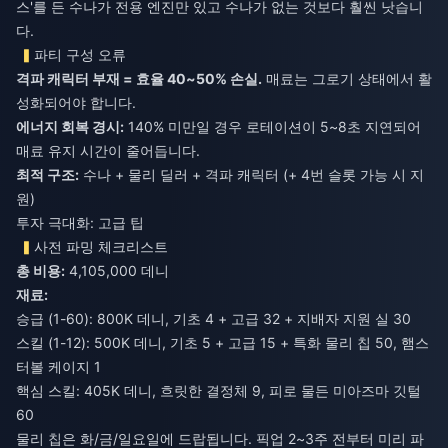
스'를 든 수나가 전용 엔진만 있고 수나가 없는 것보다 훨씬 낫습니
다.
파티 구성 오류
격파 캐릭터 부재 = 효율 40~50% 손실.
매료는 그로기 상태에서 활
성화되어야 합니다.
에너지 회복 경시:
140% 미만일 경우 로테이션이 5~8초 지연되어
매료 유지 시간이 줄어듭니다.
최적 구조:
수나 + 물리 딜러 + 격파 캐릭터 (+ 4번 슬롯 가능 시 지
원)
투자 극대화: 고급 팁
사전 파밍 체크리스트
총 비용:
4,105,000 데니
재료:
승급 (1-60): 800K 데니, 기초 4 + 고급 32 + 지배자 지원 실 30
스킬 (1-12): 500K 데니, 기초 5 + 고급 15 + 특화 물리 칩 50, 햄스
터볼 케이지 1
핵심 스킬: 405K 데니, 흐릿한 결정체 9, 피로 물든 미아즈마 깃털
60
물리 칩은 화/금/일요일에 드랍됩니다. 픽업 2~3주 전부터 미리 파