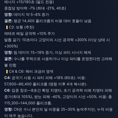
에너지 +15/180초 (필드 전용)
중첩당 방어력 -7% (최대 -21%, 40초)
영향:
데미지 약 5~8% 증가
결론:
평균 14,400 폴리크롬의 비용 대비 효율이 낮음
C2: 보통 (추천)
에테르 베일 공격력 +10% 추가
발톱 갈기: 10초마다 고양이의 시선 공격력 +200% (이상 상태 시
+300%)
영향:
팀 데미지 15~18% 증가, 이상 파티 시너지 해제
결론:
수나를 주력으로 사용하거나 이상 파티를 운영한다면 고려해
볼 만함
C4 & C6: 헤비 과금러 영역
C4:
궁극기 사용 시 파티 피해 +18% (60초). 비용:
57,600~86,400 폴리크롬 (명함 이후 4개 복사본).
C6:
집중 창조—8초간 확정 치명타, 초기 공격력 비례 치명타 피해
증가(최대 105%), 받는 피해 -40%, 고양이의 시선 +50%. 비용: 총
115,200~144,000 폴리크롬.
영향:
C6은 수나 본인의 딜 비중을 25~30% 높여주지만, 누적 비용
이 매우 높습니다.