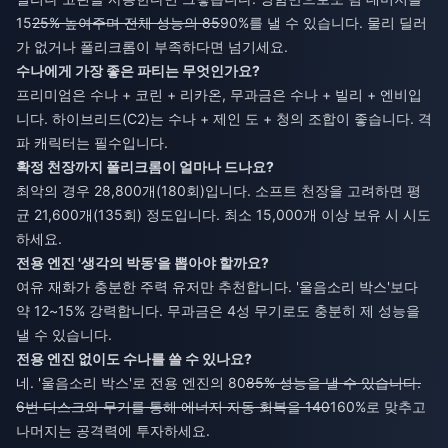
15
25% 높여주며 전체 성능의 85
90%를 낼 수 있습니다. 물리 딜러
가 없거나 폴리크롬이 부족하다면 넘기세요.
수나에게 가장 좋은 파티는 무엇인가요?
프리미엄은 수나 + 코린 + 리카온, 무과금은 수나 + 빌리 + 엔비입
니다. 하이브리드(C2)는 수나 + 제인 도 + 청의 조합이 좋습니다. 격
파 캐릭터는 필수입니다.
확정 천장까지 폴리크롬이 얼마나 드나요?
최악의 경우 28,800개(180회)입니다. 소프트 천장을 고려하면 평
균 21,600개(135회) 정도입니다. 최소 15,000개 이상 보유 시 시도
하세요.
전용 엔진 '생각의 박동'을 뽑아야 할까요?
여유 재화가 충분한 주력 유저만 추천합니다. '울음소리 박스'보다
약 12~15% 강력합니다. 무과금은 4성 무기로도 충분히 제 성능을
낼 수 있습니다.
전용 엔진 없이도 수나를 쓸 수 있나요?
네. '울음소리 박스'로 전용 엔진의 80
85% 성능을 낼 수 있습니다.
6번 디스크와 무기를 통해 에너지 자동 회복을 140
160%로 맞추고
나머지는 공격력에 투자하세요.