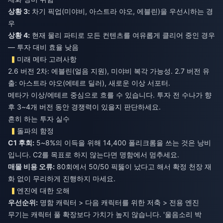
상황 3:
차기 픽업(미야비, 아스트라 야오, 에블린)을 우선시하는 경
상황 4:
현재 물리 파티로 모든 컨텐츠를 여유롭게 클리어 중인 경우
— 투자 대비 효율 낮음
미래 메타 고려사항
2.6 버전 2차: 에블린(얼음 지원), 미야비 복각 가능성. 2.7 버전 유
출: 아스트라 야오(에테르 딜러), 새로운 이상 서포터.
메타가 이상/에테르 중심으로 흐를 수 있습니다. 투자 전 수나가 향
후 3~4개 버전 동안 경쟁력이 있을지 판단하세요.
흔히 하는 투자 실수
돌파의 함정
C1 후회:
5~8%의 이득을 위해 14,400 폴리크롬을 쓰는 것은 낭비
입니다. C2를 목표로 하지 않는다면 명함에서 멈추세요.
매몰 비용 오류:
80회에서 50/50 픽뚫이 났다고 해서 확정 천장 재
화 없이 무리하게 진행하지 마세요.
엔진에 대한 오해
우선순위:
명함 캐릭터 > 다음 캐릭터를 위한 저축 > 전용 엔진
무기는 캐릭터 풀 확장보다 가치가 높지 않습니다. '울음소리 박