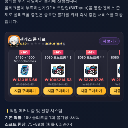
용되는 무기 채널에서 동시에 진행됩니다.
폴리크롬이 부족하신가요? 비트탑업(BitTopup)을 통한
젠레스 존
제로 폴리크롬 충전
은 중요한 뽑기를 위해 즉시 충전 서비스를 제공
합니다.
젠레스 존 제로
더 보기 ›
4.59
808 개 판매됨
-16%
-16%
-16%
-16%
6480 + 1600
8080 모노크롬 * 8
8080 모노크롬 * 4
8080 모노크
Monochromes
₩ 133155.69
₩ 1065214.53
₩ 532607.26
₩ 26629
₩ 158042.47
₩ 1264344.42
₩ 632171.44
₩ 31608
지금 구매하기
지금 구매하기
지금 구매하기
지금 구
픽업 메커니즘 및 천장 시스템
기본 확률:
160 폴리크롬 1회 뽑기당 0.6%
소프트 천장:
75~89회 (확률 6% 증가)