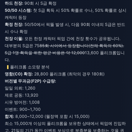
하드 천장:
90회 시 S급 확정
50/50 시스템:
첫 S급 획득 시 50% 확률로 수나, 50% 확률로 상시
캐릭터 등장
확정 천장:
50/50에서 픽뚫 발생 시, 다음 90회 이내의 S급은 반드
시 수나 확정
천장 이월:
모든 한정 캐릭터 픽업 간에 천장 횟수가 공유됩니다.
대부분의 S급은 75
85회 사이에서 등장합니다(전체 획득의 60%).
S급 1명 획득을 위한 평균 비용은 약 12,000
13,600 폴리크롬입니
다.
폴리크롬 소모량 분석
명함(C0) 확정:
28,800 폴리크롬 (최악의 경우 180회)
버전별 무과금(F2P) 수급량:
일일 의뢰: 1,260
제로 공동: 13,920
시유 방어전: 1,008
이벤트: 900~1,700
합계:
8,000~12,000 (월정액 포함 시 15,000)
최소 15,000개 이상의 폴리크롬을 보유한 상태에서 픽업에 진입하
고, 21일의 기간 동안 이벤트 보상으로 부족분을 보충하는 것을 권