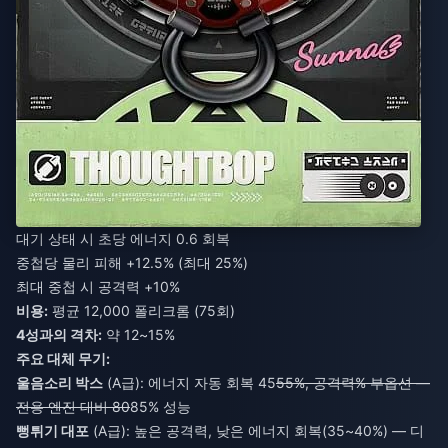
대기 상태 시 초당 에너지 0.6 회복
중첩당 물리 피해 +12.5% (최대 25%)
최대 중첩 시 공격력 +10%
비용:
평균 12,000 폴리크롬 (75회)
4성과의 격차:
약 12~15%
주요 대체 무기:
울음소리 박스
(A급): 에너지 자동 회복 45
55%, 공격력% 부옵션 —
전용 엔진 대비 80
85% 성능
뻥튀기 대포
(A급): 높은 공격력, 낮은 에너지 회복(35~40%) — 디