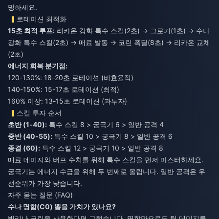
밍하세요.
로테이션 최적화
15초 최적 루프:
리카온 강화 특수 스킬(2초) → 그로기(1초) → 수나
강화 특수 스킬(2초) → 매료 발동 → 코린 폭딜(8초) → 리카온 교체
(2초)
에너지 회복 분기점:
120-130%: 18-20초 로테이션 (비효율적)
140-150%: 15-17초 로테이션 (최적)
160% 이상: 13-15초 로테이션 (과투자)
스킬 투자 순서
초반 (1-40):
중반 (40-55):
종결 (60):
특수 스킬 12 > 궁극기 10 > 일반 공격 8
매료 데미지와 버프 수치를 위해 특수 스킬을 먼저 마스터하세요.
궁극기는 에너지 수급을 위해 두 번째로 올립니다. 일반 공격은 우
선순위가 가장 낮습니다.
자주 묻는 질문 (FAQ)
수나 명함(C0) 뽑을 가치가 있나요?
빌리나 코린을 사용한다면 그렇습니다. 명함만으로도 팀 데미지를