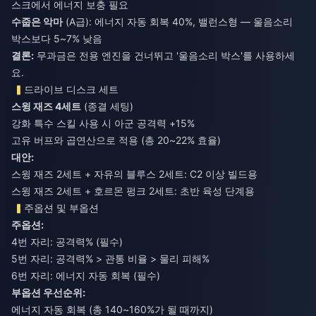
스크에서 에너지 보충 필요
수줍은 악마
(A급): 에너지 자동 회복 40%, 밸런스형 — 울음소리
박스보다 5~7% 낮음
결론:
무과금은 전용 엔진을 건너뛰고 '울음소리 박스'를 사용하세
요.
드라이브 디스크 세트
스윙 재즈 4세트
(종결 세팅)
강화 특수 스킬 사용 시 아군 공격력 +15%
고유 버프와 곱연산으로 적용 (총 20~22% 효율)
대안:
스윙 재즈 2세트 + 자유의 블루스 2세트: C2 이상 빌드용
스윙 재즈 2세트 + 호르몬 펑크 2세트: 초반 육성 단계용
주옵션 및 부옵션
주옵션:
4번 자리: 공격력% (필수)
5번 자리: 공격력% > 관통 비율 > 물리 피해%
6번 자리: 에너지 자동 회복 (필수)
부옵션 우선순위:
에너지 자동 회복 (총 140~160%가 될 때까지)