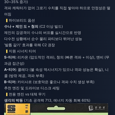
30~35% 증가)
격파 캐릭터가 없어 그로기 수치를 직접 쌓아야 하므로 안정성은 떨
어짐
하이브리드 옵션
수나 + 제인 도 + 청의
(C2 이상 빌드)
제인의 강공격이 수나의 버프를 실시간으로 반영
다수전 상황에서 순수 물리 파티보다 뛰어난 성능
'발톱 갈기' 효과를 위해 C2 권장
지원 시너지 티어
S-티어:
리카온 (압도적인 격파), 청의 (빠른 격파 + 이상), 엔비 (무
과금 접근성)
A-티어:
콜레다 (불 속성 역시너지가 있으나 격파 성능은 확실), 니
콜 (방깎 제공, 격파 부족)
B-티어:
카이사르 (보호막은 좋으나 격파 수치 생성 부족)
추천 엔진 및 드라이브 디스크 세팅
전용 엔진 vs 대체 무기
생각의 박동
(기초 공격력 713, 에너지 자동 회복 60%)