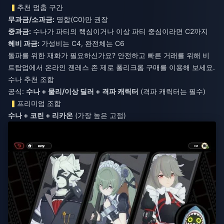
추천 멈춤 구간
무과금/소과금:
명함(C0)만 권장
중과금:
수나가 파티의 핵심이거나 이상 파티 중심이라면 C2까지
헤비 과금:
가성비는 C4, 완전체는 C6
돌파를 위한 재화가 필요하신가요? 안전하고 빠른 거래를 위해 비
트탑업에서
온라인 젠레스 존 제로 폴리크롬 구매
를 이용해 보세요.
수나 추천 조합
공식:
수나 + 물리/이상 딜러 + 격파 캐릭터
(격파 캐릭터는 필수)
프리미엄 조합
수나 + 코린 + 리카온
(가장 높은 고점)