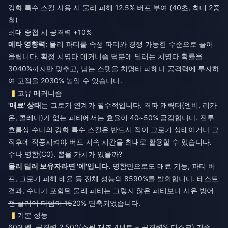
강화 특수 스킬 사용 시 물리 피해 12.5% 버프 부여 (40초, 최대 2중
첩)
최대 중첩 시 공격력 +10%
메타 영향력:
물리 파티를 속성 파티와 경쟁 가능한 수준으로 끌어
올립니다. 확정 치명타 메커니즘 덕분에 딜러는 치명타 확률을
30
40%까지만 맞추고, 남는 스탯을 치명타 피해나 공격력에 투자하
여 고점을 20
30% 높일 수 있습니다.
고유 메커니즘
'매료' 상태
는 그로기 연계가 필수적입니다. 격파 캐릭터(엔비, 리카
온, 콜레다)가 없는 파티에서는 효율이 40~50% 급감합니다. 전투
흐름상 수나의 강화 특수 스킬은 반드시 적이 그로기 상태이거나 그
직후에 적중시켜야 버프 지속 시간을 최대로 활용할 수 있습니다.
수나 명함(C0), 뽑을 가치가 있을까?
물리 딜러 보유자라면 '예'입니다.
명함만으로도 매료 기능, 파티 버
프, 그로기 피해 배율 등 전체 성능의 85
90%를 발휘합니다. 테스트
결과, 수나가 포함된 물리 파티는 그렇지 않은 파티보다 시유 방어
전 클리어 타임이 15
20% 단축되었습니다.
기본 성능
60레벨, 공격력 2,500(스윙 재즈 4세트 + 공격력% 디스크) 기준,