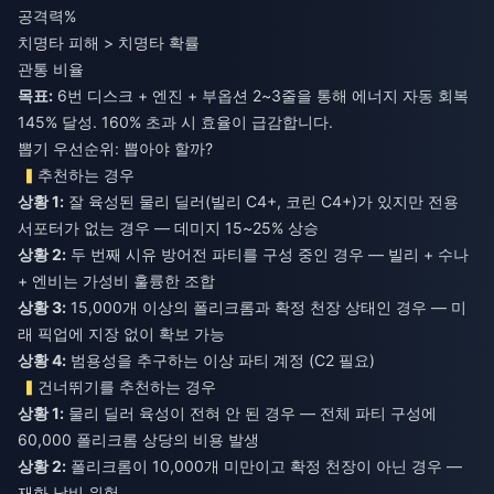
공격력%
치명타 피해 > 치명타 확률
관통 비율
목표:
6번 디스크 + 엔진 + 부옵션 2~3줄을 통해 에너지 자동 회복
145% 달성. 160% 초과 시 효율이 급감합니다.
뽑기 우선순위: 뽑아야 할까?
추천하는 경우
상황 1:
잘 육성된 물리 딜러(빌리 C4+, 코린 C4+)가 있지만 전용
상황 2:
두 번째 시유 방어전 파티를 구성 중인 경우 — 빌리 + 수나
상황 3:
15,000개 이상의 폴리크롬과 확정 천장 상태인 경우 — 미
상황 4:
범용성을 추구하는 이상 파티 계정 (C2 필요)
건너뛰기를 추천하는 경우
상황 1:
물리 딜러 육성이 전혀 안 된 경우 — 전체 파티 구성에
상황 2:
폴리크롬이 10,000개 미만이고 확정 천장이 아닌 경우 —