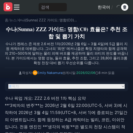
검색
한국어
/
홈
/
뉴스
/
수나(Sunna) ZZZ 가이드: 명함(C0) 효율은? 추천 조합 및 뽑기 가치
수나(Sunna) ZZZ 가이드: 명함(C0) 효율은? 추천 조
합 및 뽑기 가치
수나가 젠레스 존 제로 2.6 버전 1차(2026년 2월 6일 ~ 3월 4일)에 S급 물리 지
원 캐릭터로 데뷔합니다. 그녀의 '최면' 메커니즘은 확정 치명타와 함께 공격력
의 210~500%에 달하는 물리 피해 버프를 제공하며 물리 파티의 판도를 바꿉니
다. 본 가이드에서는 명함 성능, 돌파 효율, 추천 조합, 그리고 28,800 폴리크롬
확정 천장 대비 뽑기 우선순위를 다룹니다.
작성자:
Emily Nakamura
게시일:
2026/02/06
8 min 읽음
목차
수나 픽업 개요: ZZZ 2.6 버전 1차 핵심 요약
**'3박자의 변주'**는 2026년 2월 6일 22:00(UTC-5, 서버 3)에 시
작하여 2026년 3월 4일 11:59(UTC+8, 서버 1)에 종료되는 21일간
의 이벤트입니다. 함께 등장하는 A급 캐릭터는 빌리, 코린, 이쉬안
입니다. 전용 엔진인 **'생각의 박동'**은 별도의 천장 시스템이 적