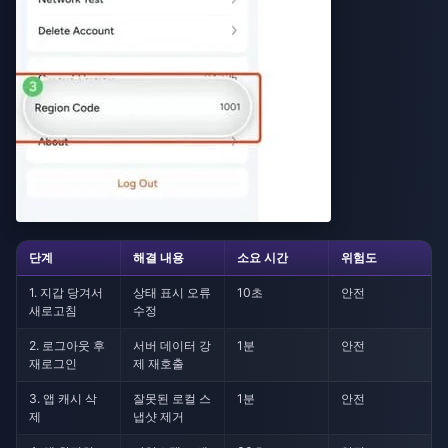
단계
해결 내용
소요 시간
위험도
1. 지갑 당겨서
상태 표시 오류
10초
안전
새로고침
수정
2. 로그아웃 후
서버 데이터 강
1분
안전
재로그인
제 재호출
3. 앱 캐시 삭
잘못된 로컬 스
1분
안전
제
냅샷 제거