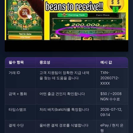
필수 항목
중요성
예시 값
거래 ID
고객 지원팀이 정확한 지급 내역
TXN-
을 찾는 데 도움을 줍니다
20260712-
XXXX
금액 + 통화
어떤 출금 건인지 확인합니다
$50 / ~2008
NGN 수수료
타임스탬프
처리 배치(batch)를 특정합니다
2026-07-12,
09:14
결제 수단
올바른 결제 경로를 식별합니다
ePay / 현지 은
행