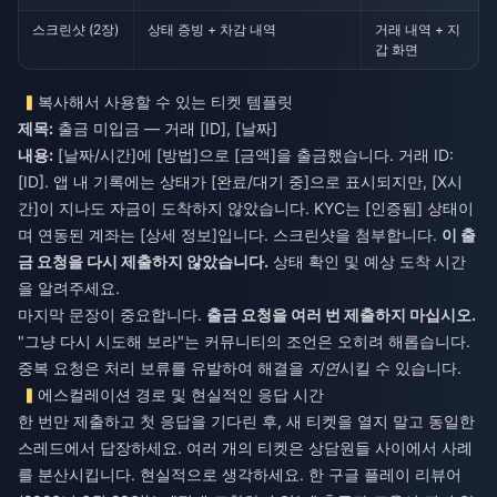
스크린샷 (2장)
상태 증빙 + 차감 내역
거래 내역 + 지
갑 화면
복사해서 사용할 수 있는 티켓 템플릿
제목:
내용:
[날짜/시간]에 [방법]으로 [금액]을 출금했습니다. 거래 ID:
[ID]. 앱 내 기록에는 상태가 [완료/대기 중]으로 표시되지만, [X시
간]이 지나도 자금이 도착하지 않았습니다. KYC는 [인증됨] 상태이
며 연동된 계좌는 [상세 정보]입니다. 스크린샷을 첨부합니다.
이 출
금 요청을 다시 제출하지 않았습니다.
상태 확인 및 예상 도착 시간
을 알려주세요.
마지막 문장이 중요합니다.
출금 요청을 여러 번 제출하지 마십시오.
"그냥 다시 시도해 보라"는 커뮤니티의 조언은 오히려 해롭습니다.
중복 요청은 처리 보류를 유발하여 해결을
지연
시킬 수 있습니다.
에스컬레이션 경로 및 현실적인 응답 시간
한 번만 제출하고 첫 응답을 기다린 후, 새 티켓을 열지 말고 동일한
스레드에서 답장하세요. 여러 개의 티켓은 상담원들 사이에서 사례
를 분산시킵니다. 현실적으로 생각하세요. 한 구글 플레이 리뷰어