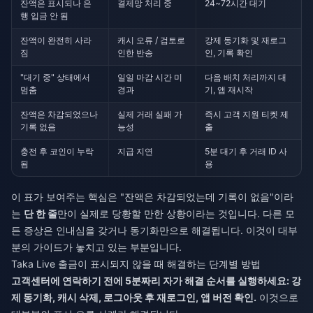
잔액은 표시되나 은
결제망 처리 중
24~72시간 대기
행 입금 안 됨
잔액이 완전히 사라
캐시 오류 / 검토로
강제 동기화 및 재로그
짐
인한 반송
인, 기록 확인
"대기 중" 상태에서
일일 마감 시간 미
다음 배치 처리까지 대
멈춤
경과
기, 앱 재시작
잔액은 차감되었으나
실제 거래 실패 가
즉시 고객 지원 티켓 제
기록 없음
능성
출
충전 후 코인이 누락
지급 지연
5분 대기 후 거래 ID 사
됨
용
이 표가 보여주는 핵심은 "잔액은 차감되었는데 기록이 없음"이라
는
단 한 줄
만이 실제로 당황할 만한 상황이라는 것입니다. 다른 모
든 증상은 인내심을 갖거나 동기화만으로 해결됩니다. 이것이 대부
분의 가이드가 놓치고 있는 부분입니다.
Taka Live 출금이 표시되지 않을 때 해결하는 단계별 방법
고객센터에 연락하기 전에 5분짜리 자가 해결 순서를 실행하세요: 강
제 동기화, 캐시 삭제, 로그아웃 후 재로그인, 앱 버전 확인.
이것으로