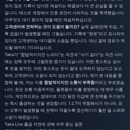
되지 않은 기록이 있다면 재설치는 해결보다 더 큰 손실을 줄 수 있
습니다. 테스트 계정에서 인증 초안이 사라지는 것을 목격했습니다.
아무것도 대기 중이지 않을 때만 재설치하십시오.
고객센터에 연락하는 것이 도움이 될까요?
실제 실패(잔액 차감, 기
록 없음)가 발생했을 때만 그렇습니다. 기록에 "완료"라고 표시되어
있다면 고객센터는 대기열의 소음일 뿐입니다. 대신 결제 경로가 처
리될 때까지 기다리십시오.
Taka가 "합법적이지만 느리다"는 의견과 "사기 같다"는 의견 사이
에는 양쪽 모두에 그럴듯한 증거가 있습니다. 어떤 호스트는 심사
후 돈을 받지만, 어떤 호스트는 돈이 절대 도착하지 않는다고 보고
하며 고객센터도 도움이 되지 않는다고 합니다. 제가 본 내용을 종
합해 볼 때, 저는 이를
합법적이지만 소통이 부족함
이라고 부르겠습
니다. 돈은 보통 이동하지만, 플랫폼이 이를 증명하는 데 매우 서툽
니다. 개인적으로는 업데이트 기간 동안 지갑에 큰 잔액을 두기보다
는 즉시 출금하는 것을 권장합니다. 1.2.7이 위험해서가 아니라, 표
시 오류가 발생했을 때 잔액이 적을수록 정산하기가 훨씬 덜 스트레
스받기 때문입니다.
Taka Live 출금 지연에 관해 자주 묻는 질문