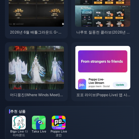
2026년 6월 배틀그라운드 G-CO
나루토 질풍전 콜라보(2026년 7
IN CDK: 91.43달러 더블 프로모
월)를 위한 저렴한 배틀그라운드
션, 과연 그 가치가 있을까?
모바일 UC 구매 방법: 비용, 추천
팩 및 안전한 충전
어디풍진(Where Winds Meet)
포포 라이브(Poppo Live) 앱 사
산중추풍 이벤트 보상 (2026년 7
용법: 완전 초보자 가이드 | 2026
월): 전체 목록, 재화 및 우선순위
년 7월
추천 상품
Bigo Live 다
Taka Live
Poppo Live
이아몬드
코인