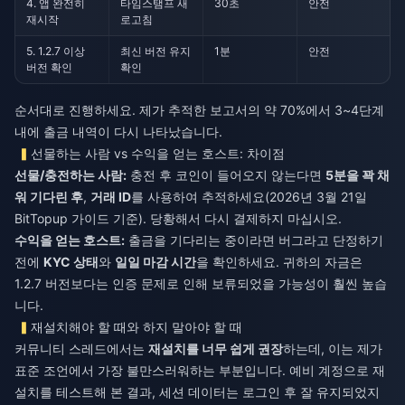
4. 앱 완전히
타임스탬프 새
30초
안전
재시작
로고침
5. 1.2.7 이상
최신 버전 유지
1분
안전
버전 확인
확인
순서대로 진행하세요. 제가 추적한 보고서의 약 70%에서 3~4단계
내에 출금 내역이 다시 나타났습니다.
선물하는 사람 vs 수익을 얻는 호스트: 차이점
선물/충전하는 사람:
충전 후 코인이 들어오지 않는다면
5분을 꽉 채
워 기다린 후
,
거래 ID
를 사용하여 추적하세요(2026년 3월 21일
BitTopup 가이드 기준). 당황해서 다시 결제하지 마십시오.
수익을 얻는 호스트:
출금을 기다리는 중이라면 버그라고 단정하기
전에
KYC 상태
와
일일 마감 시간
을 확인하세요. 귀하의 자금은
1.2.7 버전보다는 인증 문제로 인해 보류되었을 가능성이 훨씬 높습
니다.
재설치해야 할 때와 하지 말아야 할 때
커뮤니티 스레드에서는
재설치를 너무 쉽게 권장
하는데, 이는 제가
표준 조언에서 가장 불만스러워하는 부분입니다. 예비 계정으로 재
설치를 테스트해 본 결과, 세션 데이터는 로그인 후 잘 유지되었지