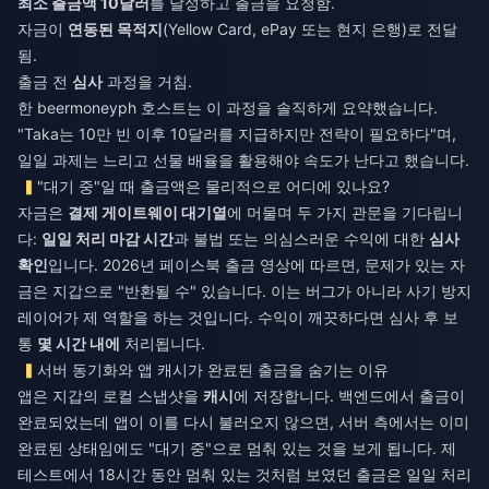
최소 출금액 10달러
를 달성하고 출금을 요청함.
자금이
연동된 목적지
(Yellow Card, ePay 또는 현지 은행)로 전달
됨.
출금 전
심사
과정을 거침.
한 beermoneyph 호스트는 이 과정을 솔직하게 요약했습니다.
"Taka는 10만 빈 이후 10달러를 지급하지만 전략이 필요하다"며,
일일 과제는 느리고 선물 배율을 활용해야 속도가 난다고 했습니다.
"대기 중"일 때 출금액은 물리적으로 어디에 있나요?
자금은
결제 게이트웨이 대기열
에 머물며 두 가지 관문을 기다립니
다:
일일 처리 마감 시간
과 불법 또는 의심스러운 수익에 대한
심사
확인
입니다. 2026년 페이스북 출금 영상에 따르면, 문제가 있는 자
금은 지갑으로 "반환될 수" 있습니다. 이는 버그가 아니라 사기 방지
레이어가 제 역할을 하는 것입니다. 수익이 깨끗하다면 심사 후 보
통
몇 시간 내에
처리됩니다.
서버 동기화와 앱 캐시가 완료된 출금을 숨기는 이유
앱은 지갑의 로컬 스냅샷을
캐시
에 저장합니다. 백엔드에서 출금이
완료되었는데 앱이 이를 다시 불러오지 않으면, 서버 측에서는 이미
완료된 상태임에도 "대기 중"으로 멈춰 있는 것을 보게 됩니다. 제
테스트에서 18시간 동안 멈춰 있는 것처럼 보였던 출금은 일일 처리