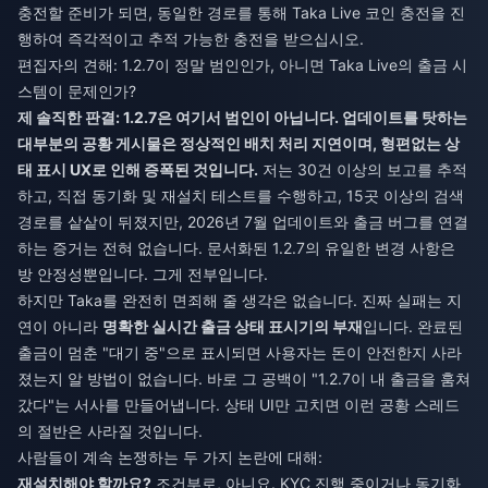
충전할 준비가 되면, 동일한 경로를 통해
Taka Live 코인 충전
을 진
행하여 즉각적이고 추적 가능한 충전을 받으십시오.
편집자의 견해: 1.2.7이 정말 범인인가, 아니면 Taka Live의 출금 시
스템이 문제인가?
제 솔직한 판결: 1.2.7은 여기서 범인이 아닙니다. 업데이트를 탓하는
대부분의 공황 게시물은 정상적인 배치 처리 지연이며, 형편없는 상
태 표시 UX로 인해 증폭된 것입니다.
저는 30건 이상의 보고를 추적
하고, 직접 동기화 및 재설치 테스트를 수행하고, 15곳 이상의 검색
경로를 샅샅이 뒤졌지만, 2026년 7월 업데이트와 출금 버그를 연결
하는 증거는 전혀 없습니다. 문서화된 1.2.7의 유일한 변경 사항은
방 안정성뿐입니다. 그게 전부입니다.
하지만 Taka를 완전히 면죄해 줄 생각은 없습니다. 진짜 실패는 지
연이 아니라
명확한 실시간 출금 상태 표시기의 부재
입니다. 완료된
출금이 멈춘 "대기 중"으로 표시되면 사용자는 돈이 안전한지 사라
졌는지 알 방법이 없습니다. 바로 그 공백이 "1.2.7이 내 출금을 훔쳐
갔다"는 서사를 만들어냅니다. 상태 UI만 고치면 이런 공황 스레드
의 절반은 사라질 것입니다.
사람들이 계속 논쟁하는 두 가지 논란에 대해:
재설치해야 할까요?
조건부로, 아니요. KYC 진행 중이거나 동기화