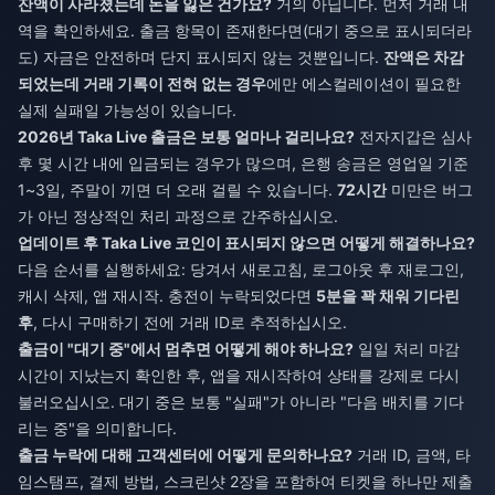
잔액이 사라졌는데 돈을 잃은 건가요?
거의 아닙니다. 먼저 거래 내
역을 확인하세요. 출금 항목이 존재한다면(대기 중으로 표시되더라
도) 자금은 안전하며 단지 표시되지 않는 것뿐입니다.
잔액은 차감
되었는데 거래 기록이 전혀 없는 경우
에만 에스컬레이션이 필요한
실제 실패일 가능성이 있습니다.
2026년 Taka Live 출금은 보통 얼마나 걸리나요?
전자지갑은 심사
후 몇 시간 내에 입금되는 경우가 많으며, 은행 송금은 영업일 기준
1~3일, 주말이 끼면 더 오래 걸릴 수 있습니다.
72시간
미만은 버그
가 아닌 정상적인 처리 과정으로 간주하십시오.
업데이트 후 Taka Live 코인이 표시되지 않으면 어떻게 해결하나요?
다음 순서를 실행하세요: 당겨서 새로고침, 로그아웃 후 재로그인,
캐시 삭제, 앱 재시작. 충전이 누락되었다면
5분을 꽉 채워 기다린
후
, 다시 구매하기 전에 거래 ID로 추적하십시오.
출금이 "대기 중"에서 멈추면 어떻게 해야 하나요?
일일 처리 마감
시간이 지났는지 확인한 후, 앱을 재시작하여 상태를 강제로 다시
불러오십시오. 대기 중은 보통 "실패"가 아니라 "다음 배치를 기다
리는 중"을 의미합니다.
출금 누락에 대해 고객센터에 어떻게 문의하나요?
거래 ID, 금액, 타
임스탬프, 결제 방법, 스크린샷 2장을 포함하여 티켓을 하나만 제출