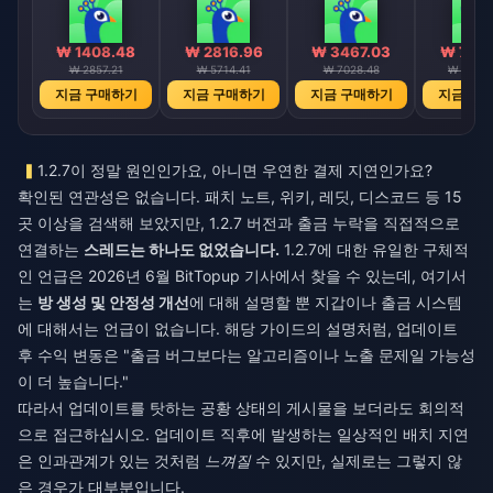
₩ 1408.48
₩ 2816.96
₩ 3467.03
₩ 7042
₩ 2857.21
₩ 5714.41
₩ 7028.48
₩ 14284
지금 구매하기
지금 구매하기
지금 구매하기
지금 구
1.2.7이 정말 원인인가요, 아니면 우연한 결제 지연인가요?
확인된 연관성은 없습니다. 패치 노트, 위키, 레딧, 디스코드 등 15
곳 이상을 검색해 보았지만, 1.2.7 버전과 출금 누락을 직접적으로
연결하는
스레드는 하나도 없었습니다.
1.2.7에 대한 유일한 구체적
인 언급은 2026년 6월 BitTopup 기사에서 찾을 수 있는데, 여기서
는
방 생성 및 안정성 개선
에 대해 설명할 뿐 지갑이나 출금 시스템
에 대해서는 언급이 없습니다. 해당 가이드의 설명처럼, 업데이트
후 수익 변동은 "출금 버그보다는 알고리즘이나 노출 문제일 가능성
이 더 높습니다."
따라서 업데이트를 탓하는 공황 상태의 게시물을 보더라도 회의적
으로 접근하십시오. 업데이트 직후에 발생하는 일상적인 배치 지연
은 인과관계가 있는 것처럼
느껴질
수 있지만, 실제로는 그렇지 않
은 경우가 대부분입니다.