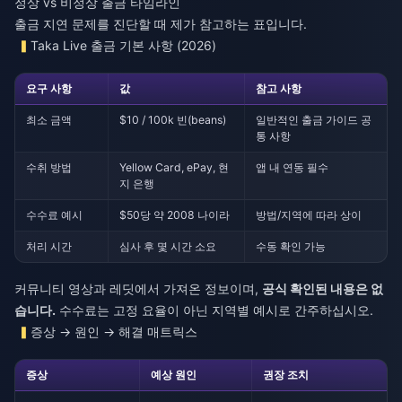
정상 vs 비정상 출금 타임라인
출금 지연 문제를 진단할 때 제가 참고하는 표입니다.
Taka Live 출금 기본 사항 (2026)
요구 사항
값
참고 사항
최소 금액
$10 / 100k 빈(beans)
일반적인 출금 가이드 공
통 사항
수취 방법
Yellow Card, ePay, 현
앱 내 연동 필수
지 은행
수수료 예시
$50당 약 2008 나이라
방법/지역에 따라 상이
처리 시간
심사 후 몇 시간 소요
수동 확인 가능
커뮤니티 영상과 레딧에서 가져온 정보이며,
공식 확인된 내용은 없
습니다.
수수료는 고정 요율이 아닌 지역별 예시로 간주하십시오.
증상 → 원인 → 해결 매트릭스
증상
예상 원인
권장 조치