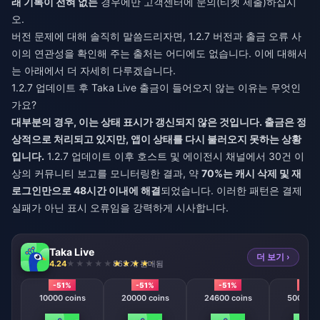
래 기록이 전혀 없는
경우에만 고객센터에 문의(티켓 제출)하십시
오.
버전 문제에 대해 솔직히 말씀드리자면, 1.2.7 버전과 출금 오류 사
이의 연관성을 확인해 주는 출처는 어디에도 없습니다. 이에 대해서
는 아래에서 더 자세히 다루겠습니다.
1.2.7 업데이트 후 Taka Live 출금이 들어오지 않는 이유는 무엇인
가요?
대부분의 경우, 이는 상태 표시가 갱신되지 않은 것입니다. 출금은 정
상적으로 처리되고 있지만, 앱이 상태를 다시 불러오지 못하는 상황
입니다.
1.2.7 업데이트 이후 호스트 및 에이전시 채널에서 30건 이
상의 커뮤니티 보고를 모니터링한 결과, 약
70%는 캐시 삭제 및 재
로그인만으로 48시간 이내에 해결
되었습니다. 이러한 패턴은 결제
실패가 아닌 표시 오류임을 강력하게 시사합니다.
Taka Live
더 보기 ›
4.24
863 개 판매됨
-51%
-51%
-51%
-51%
10000 coins
20000 coins
24600 coins
50000 c