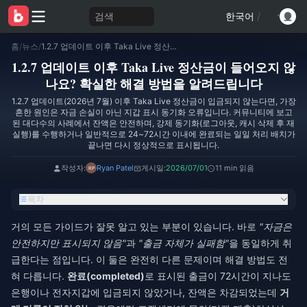
검색
한국어
/
홈
/
뉴스
/
1.2.7 업데이트 이후 Taka Live 정산금이 들어오지 않나요? 확실한 해결 방법을 알려드립니다
1.2.7 업데이트 이후 Taka Live 정산금이 들어오지 않
나요? 확실한 해결 방법을 알려드립니다
1.2.7 업데이트(2026년 7월) 이후 Taka Live 정산금이 입금되지 않는다면, 가장
흔한 원인은 자금 손실이 아닌 지갑 표시 동기화 오류입니다. 커뮤니티에 보고
된 대다수의 사례에서 잔액은 안전하며, 강제 동기화(로그아웃, 캐시 삭제 후 재
실행)를 수행하거나 일반적으로 24~72시간 이내에 완료되는 일일 처리 배치가
끝나면 다시 정상적으로 표시됩니다.
작성자:
Ryan Patel
게시일:
2026/07/01
11 min 읽음
목차
거의 모든 가이드가 잘못 알고 있는 부분이 있습니다. 바로
"자금은
안전하지만 표시되지 않음"
과
"출금 자체가 실패함"
을 동일하게 취
급한다는 점입니다. 이 둘은 완전히 다른 문제이며 해결 방법도 전
혀 다릅니다.
완료(completed)
로 표시된 출금이 72시간이 지나도
은행이나 전자지갑에 입금되지 않았거나, 잔액은 차감되었는데
거