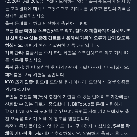
(2026년 6월 20일)는 "절대 도착하지 않는" 출금과 도움이 되지 않
는 고객센터에 대해 보고했으므로, 기대치를 낮추고 본인의 기록을
철저히 보관하십시오.
출금 문제를 피하고 안전하게 충전하는 방법
모든 출금 화면을 스크린샷으로 찍고, 절대 재제출하지 마십시오. 또
한 신뢰할 수 있는 충전 경로를 사용하여 기록에 오류가 남지 않도록
하십시오.
예방의 핵심은 깔끔한 기록 관리입니다.
기록 관리:
출금하는 즉시 확인 화면을 스크린샷으로 찍고 거래 ID
를 기록해 두십시오.
중복 금지:
한 번 요청한 후 타임라인이 지날 때까지 기다리십시오.
재제출은 보류 위험을 높입니다.
KYC 조기 인증:
한도에 도달한 후가 아니라, 도달하기
전에
인증을
완료하십시오.
코인을 충전할 때(특히 충전이 지연될 수 있는 업데이트 기간에는)
신뢰할 수 있는 경로가 중요합니다.
BitTopup을 통해 저렴하게
Taka Live 코인을 구매
할 수 있으며, 플랫폼 자체 가이드에서도 충
전 오류를 피하기 위해 이 경로를 권장합니다.
충전이 즉시 들어오지 않더라도 다시 구매하지 마십시오.
5분을 꽉
채워 기다린 후
, 거래 ID로 추적하십시오. 깔끔하게 출금된 후 다시