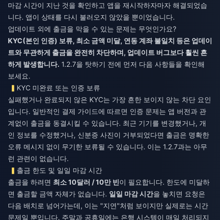
마감 시간이 지난 것을 확인하고 앱을 재시작하자마자 해결되었습
니다. 앱이 상태를 다시 불러오지 않았을 뿐이었습니다.
업데이트 외에 출금을 막을 수 있는 문제는 무엇인가요?
KYC(본인 인증) 보류, 최소 금액 미달, 연동 계좌 불일치 등은 업데이
트와 무관하게 출금을 완전히 차단하며, 업데이트 버그보다 훨씬 흔
하게 발생합니다.
1.2.7을 탓하기 전에 먼저 다음 사항들을 확인해
보세요.
KYC 미완료 또는 인증 보류
실패했거나 완료되지 않은 KYC는 가장 흔한 보이지 않는 차단 요인
입니다. 일반적인 결제 가이드에 따르면 인증 문제는 앱 버전과 관
계없이 출금을 동결시킬 수 있습니다. 최근 기기를 변경했거나, 개
인 정보를 수정했거나, 신분증 사진이 거부되었다면 출금은 명확한
오류 메시지 없이 무기한 보류될 수 있습니다. 이는 1.2.7과는 아무
런 관련이 없습니다.
출금 한도 및 일일 마감 시간
출금을 하려면
최소 10달러 / 10만 빈
이 필요합니다. 한도에 미달하
면 출금할 금액 자체가 없습니다.
일일 마감 시간
을 놓치면 요청은
다음 배치로 넘어가는데, 이는 "지연"처럼 보이지만 실제로는 시간
문제일 뿐입니다. 주말과 공휴일에는 은행 시스템이 매일 처리되지