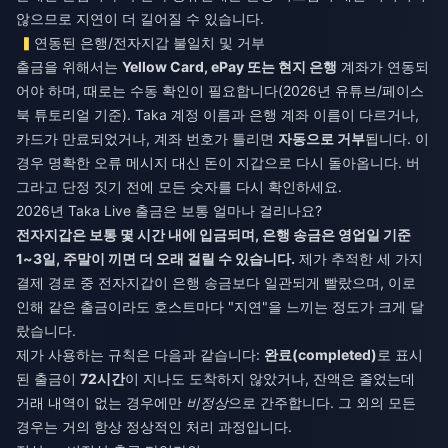
않으므로 지연이 더 길어질 수 있습니다.
연동된 은행/전자지갑 불일치 및 거부
출금을 위해서는
Yellow Card, ePay 또는 현지 은행
계좌가 연동되
어야 하며, 때로는 수동 확인이 필요합니다(2026년 유튜브/페이스
북 튜토리얼 기준). Taka 계정 이름과 은행 계좌 이름이 다르거나,
카드가 만료되었거나, 계좌 번호가 틀리면
자동으로 거부
됩니다. 이
경우 명확한 오류 메시지 대신 돈이 지갑으로 다시 돌아옵니다. 버
그라고 단정 짓기 전에 모든 숫자를 다시 확인하세요.
2026년 Taka Live 출금은 보통 얼마나 걸리나요?
전자지갑은 보통 몇 시간 내에 입금되며, 은행 송금은 영업일 기준
1~3일, 주말이 끼면 더 오래 걸릴 수 있습니다.
제가 추적한 세 가지
결제 경로 중 전자지갑이 은행 송금보다 일관되게 빨랐으며, 이로
인해 같은 출금이라도 호스트마다 "지연"을 느끼는 정도가 크게 달
랐습니다.
제가 사용하는 규칙은 다음과 같습니다:
완료(completed)
로 표시
된 출금이
72시간
이 지나도 도착하지 않았거나, 잔액은 줄었는데
거래 내역이 없는 경우에만
비정상
으로 간주합니다. 그 외의 모든
경우는 거의 항상 정상적인 처리 과정입니다.