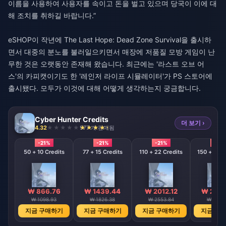
이름을 사용하여 사용자를 속이고 돈을 벌고 있으며 당국이 이에 대
해 조치를 취하길 바랍니다.”
eSHOP이 작년에 The Last Hope: Dead Zone Survival을 출시하
면서 대중의 분노를 불러일으키면서 매장에 저품질 모방 게임이 난
무한 것은 오랫동안 존재해 왔습니다. 최근에는 '라스트 오브 어
스'의 카피캣이기도 한 '레인저 라이프 시뮬레이터'가 PS 스토어에
출시됐다. 모두가 이것에 대해 어떻게 생각하는지 궁금합니다.
Cyber Hunter Credits
더 보기 ›
4.32
977 개 판매됨
-21%
-21%
-21%
-21%
50 + 10 Credits
77 + 15 Credits
110 + 22 Credits
150 + 30 C
₩ 866.76
₩ 1439.44
₩ 2012.12
₩ 2878
₩ 1098.93
₩ 1826.38
₩ 2553.84
₩ 3652
지금 구매하기
지금 구매하기
지금 구매하기
지금 구