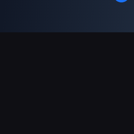
결제 지원
파트너
Genshin Impact Wiki
Honkai: Star Rail WIKI
Zenless Zone Zero WIKI
PUBG Mobile WIKI
BitTopup News