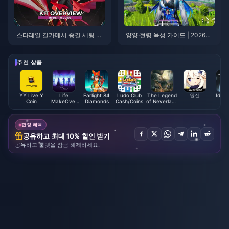
스타레일 길가메시 종결 세팅 가
양양·현령 육성 가이드 | 2026년
이드 | 2026년 8월
8월
추천 상품
YY Live Y
Life
Farlight 84
Ludo Club
The Legend
원신
Ident
Coin
MakeOver
Diamonds
Cash/Coins
of Neverland
Coupons
Package
Global
(SEA)
한정 혜택
공유하고 최대 10% 할인 받기
공유하고 룰렛을 잠금 해제하세요.