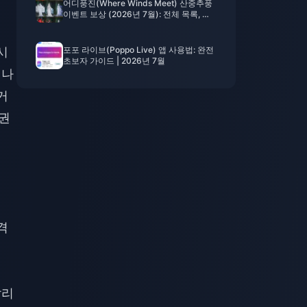
어디풍진(Where Winds Meet) 산중추풍
이벤트 보상 (2026년 7월): 전체 목록, 재
화 및 우선순위
시
포포 라이브(Poppo Live) 앱 사용법: 완전
초보자 가이드 | 2026년 7월
 나
거
 권
격
빨리