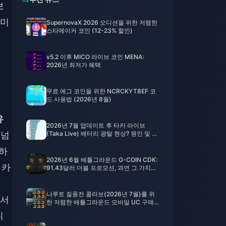
보
 미
SupernovaX 2026 오디션을 위한 저렴한
스타메이커 코인 (12-23% 할인)
v5.2 이후 MICO 라이브 코인 MENA:
2026년 최저가 혜택
제
무료 에그 코인을 위한 NCRCKYT8EF 코
드 사용법 (2026년 8월)
유
2026년 7월 업데이트 후 타카 라이브
 넘
(Taka Live) 배터리 광탈 현상? 원인 및 해
결 방법
공하
2026년 6월 배틀그라운드 G-COIN CDK:
 카
91.43달러 더블 프로모션, 과연 그 가치가
있을까?
나루토 질풍전 콜라보(2026년 7월)를 위
라서
한 저렴한 배틀그라운드 모바일 UC 구매
방법: 비용, 추천 팩 및 안전한 충전
니