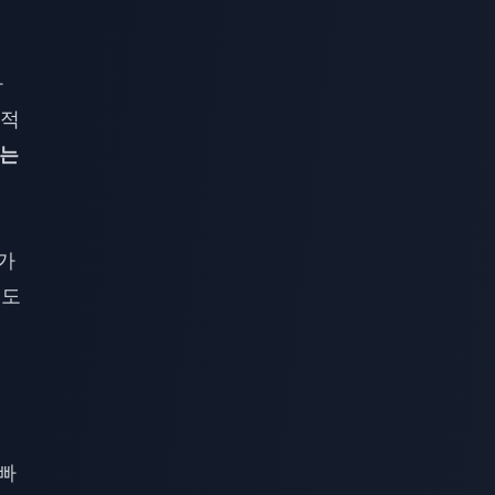
가
반적
하는
추가
정도
빠