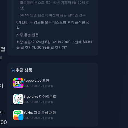
활동적인 호스트 또는 헤비 기프터 (월 50팩 이
상)
$0.99 인앱 옵션이 여전히 옳은 선택인 경우
6개월간 두 경로를 모두 테스트한 후의 솔직한 생
각
자주 묻는 질문
최종 결론: 2026년 6월, YoHo 7000 코인에 $0.83
을 낼 것인가, $0.99를 낼 것인가?
 절
트
추천 상품
Poppo Live 코인
이
GLOBAL
837 개 판매됨
Bigo Live 다이아몬드
GLOBAL
857 개 판매됨
약
YoHo: 그룹 음성 채팅
GLOBAL
904 개 판매됨
00